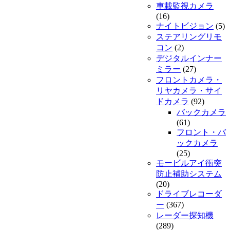
車載監視カメラ
(16)
ナイトビジョン
(5)
ステアリングリモ
コン
(2)
デジタルインナー
ミラー
(27)
フロントカメラ・
リヤカメラ・サイ
ドカメラ
(92)
バックカメラ
(61)
フロント・バ
ックカメラ
(25)
モービルアイ衝突
防止補助システム
(20)
ドライブレコーダ
ー
(367)
レーダー探知機
(289)