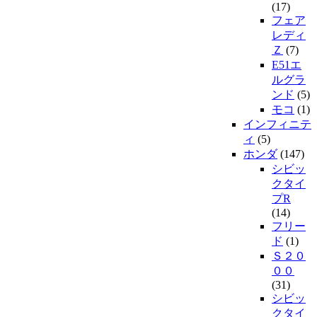
(17)
フェア
レディ
Ｚ
(7)
E51エ
ルグラ
ンド
(5)
モコ
(1)
インフィニテ
ィ
(5)
ホンダ
(147)
シビッ
クタイ
プR
(14)
フリー
ド
(1)
Ｓ２０
００
(31)
シビッ
クタイ