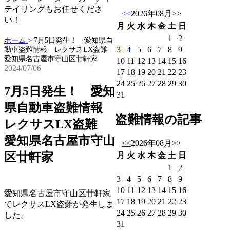
テイリングもお任せくださ
<<
2026年08月
>>
い！
月
火
水
木
金
土
日
1
2
ホーム
>
7月5日発生！ 愛知県自
3
4
5
6
7
8
9
動車盗難情報 レクサスLX盗難
愛知県名古屋市守山区廿軒家
10
11
12
13
14
15
16
2024/07/06
17
18
19
20
21
22
23
24
25
26
27
28
29
30
7月5日発生！ 愛知
31
県自動車盗難情報
盗難情報の記事
レクサスLX盗難
愛知県名古屋市守山
<<
2026年08月
>>
区廿軒家
月
火
水
木
金
土
日
1
2
3
4
5
6
7
8
9
10
11
12
13
14
15
16
愛知県名古屋市守山区廿軒家
17
18
19
20
21
22
23
でレクサスLX盗難が発生しま
24
25
26
27
28
29
30
した。
31