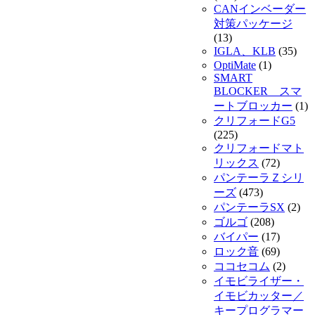
CANインベーダー
対策パッケージ
(13)
IGLA、KLB
(35)
OptiMate
(1)
SMART
BLOCKER スマ
ートブロッカー
(1)
クリフォードG5
(225)
クリフォードマト
リックス
(72)
パンテーラＺシリ
ーズ
(473)
パンテーラSX
(2)
ゴルゴ
(208)
バイパー
(17)
ロック音
(69)
ココセコム
(2)
イモビライザー・
イモビカッター／
キープログラマー