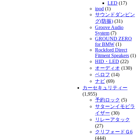
LED
(17)
ipod
(1)
サウンドダンピン
グ(防振)
(31)
Groove Audio
System
(7)
GROUND ZERO
for BMW
(1)
Rockford Direct
Fitment Speakers
(1)
HID・LED
(22)
オーディオ
(130)
ベロフ
(14)
ナビ
(69)
カーセキュリティー
(1,955)
予約ロック
(5)
サターンイモビラ
イザー
(30)
リレーアタック
(27)
クリフォードＧ6
(444)