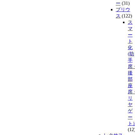
ー
(31)
プリウ
ス
(122)
ス
マ
ー
ト
化
(助
手
席
後
部
座
席
リ
ヤ
ゲ
ー
ト
(12