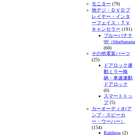
モニター
(79)
地デジ・ＤＶＤプ
レイヤー・インタ
ーフェイス・ＴＶ
キャンセラー
(191)
ブルーバナナ
99（bluebanan
(60)
その他電装パーツ
(25)
ドアロック連
動ミラー格
納・車速連動
ドアロック
(6)
スマートトッ
プ
(5)
カーオーディオ(ア
ンプ・スピーカ
ー・ウーハー）
(154)
Rainbow
(2)