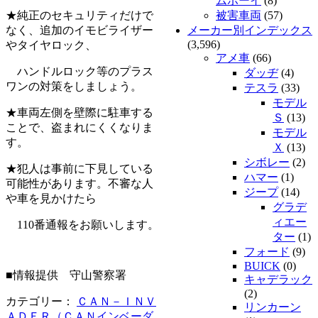
ムボーイ
(8)
★純正のセキュリティだけで
被害車両
(57)
なく、追加のイモビライザー
メーカー別インデックス
(3,596)
やタイヤロック、
アメ車
(66)
ハンドルロック等のプラス
ダッヂ
(4)
ワンの対策をしましょう。
テスラ
(33)
モデル
★車両左側を壁際に駐車する
Ｓ
(13)
ことで、盗まれにくくなりま
モデル
す。
Ｘ
(13)
シボレー
(2)
★犯人は事前に下見している
ハマー
(1)
可能性があります。不審な人
ジープ
(14)
や車を見かけたら
グラデ
ィエー
110番通報をお願いします。
ター
(1)
フォード
(9)
BUICK
(0)
■情報提供 守山警察署
キャデラック
(2)
カテゴリー：
ＣＡＮ－ＩＮＶ
リンカーン
ＡＤＥＲ（ＣＡＮインベーダ