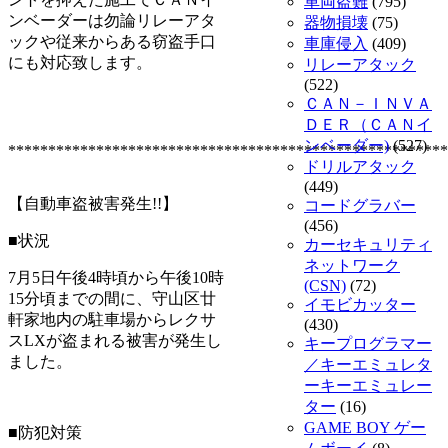
車両盗難
(795)
ンベーダーは勿論リレーアタ
器物損壊
(75)
ックや従来からある窃盗手口
車庫侵入
(409)
にも対応致します。
リレーアタック
(522)
ＣＡＮ－ＩＮＶＡ
ＤＥＲ（ＣＡＮイ
ンベーダー)
(527)
*******************************************************
ドリルアタック
(449)
【自動車盗被害発生!!】
コードグラバー
(456)
■状況
カーセキュリティ
ネットワーク
7月5日午後4時頃から午後10時
(CSN)
(72)
15分頃までの間に、守山区廿
イモビカッター
軒家地内の駐車場からレクサ
(430)
スLXが盗まれる被害が発生し
キープログラマー
ました。
／キーエミュレタ
ーキーエミュレー
ター
(16)
GAME BOY ゲー
■防犯対策