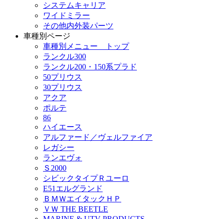
システムキャリア
ワイドミラー
その他内外装パーツ
車種別ページ
車種別メニュー トップ
ランクル300
ランクル200・150系プラド
50プリウス
30プリウス
アクア
ポルテ
86
ハイエース
アルファード／ヴェルファイア
レガシー
ランエヴォ
Ｓ2000
シビックタイプＲユーロ
E51エルグランド
ＢＭＷエイタックＨＰ
ＶＷ THE BEETLE
MARINE & UTV PRODUCTS