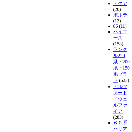
アクア
(20)
ポルテ
(12)
86
(11)
ハイエ
ース
(158)
ランク
ル250
系・200
系・150
系プラ
ド
(623)
アルフ
ァード
／ヴェ
ルファ
イア
(283)
６０系
ハリア