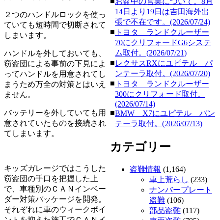
■
お盆中の営業について。8月
14日より19日は吉田海外出
２つのハンドルロックを使っ
張で不在です。(2026/07/24)
ていても短時間で切断されて
■
トヨタ ランドクルーザー
しまいます。
70にクリフォードG6システ
ム取付。(2026/07/21)
ハンドルを外しておいても、
■
レクサスRXにユピテル パ
窃盗団による事前の下見によ
ンテーラ取付。(2026/07/20)
ってハンドルを用意されてし
■
トヨタ ランドクルーザー
まうため万全の対策とはいえ
300にクリフォード取付。
ません。
(2026/07/14)
バッテリーを外していても用
■
BMW X7にユピテル パン
意されていたものを接続され
テーラ取付。(2026/07/13)
てしまいます。
カテゴリー
キッズガレージではこうした
盗難情報
(1,164)
窃盗団の手口を把握した上
車上荒らし
(233)
で、車種別のＣＡＮインベー
ナンバープレート
ダー対策パッケージを開発。
盗難
(106)
それぞれに車のウィークポイ
部品盗難
(117)
ントを抑えた施工でＣＡＮイ