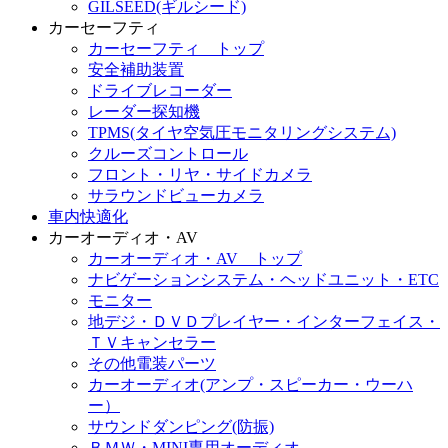
GILSEED(ギルシード)
カーセーフティ
カーセーフティ トップ
安全補助装置
ドライブレコーダー
レーダー探知機
TPMS(タイヤ空気圧モニタリングシステム)
クルーズコントロール
フロント・リヤ・サイドカメラ
サラウンドビューカメラ
車内快適化
カーオーディオ・AV
カーオーディオ・AV トップ
ナビゲーションシステム・ヘッドユニット・ETC
モニター
地デジ・ＤＶＤプレイヤー・インターフェイス・
ＴＶキャンセラー
その他電装パーツ
カーオーディオ(アンプ・スピーカー・ウーハ
ー）
サウンドダンピング(防振)
ＢＭＷ・MINI専用オーディオ