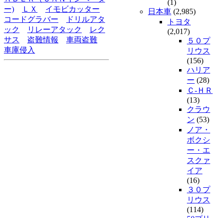
(1)
ー)
ＬＸ
イモビカッター
日本車
(2,985)
コードグラバー
ドリルアタ
トヨタ
ック
リレーアタック
レク
(2,017)
サス
盗難情報
車両盗難
５０プ
車庫侵入
リウス
(156)
ハリア
ー
(28)
Ｃ-ＨＲ
(13)
クラウ
ン
(53)
ノア・
ボクシ
ー・エ
スクァ
イア
(16)
３０プ
リウス
(114)