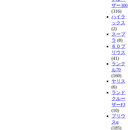
ザー300
(316)
ハイラ
ックス
(2)
スープ
ラ
(8)
６０プ
リウス
(41)
ランク
ル70
(160)
ヤリス
(6)
ランド
クルー
ザーFJ
(10)
プリウ
スα
(185)