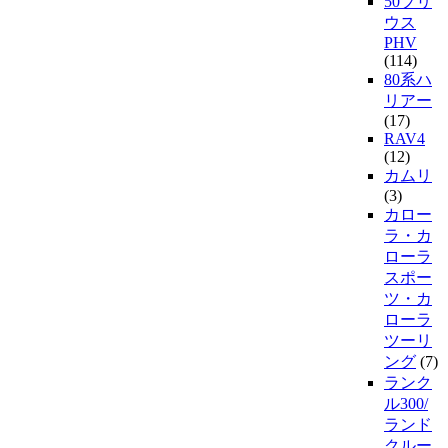
50プリ
ウス
PHV
(114)
80系ハ
リアー
(17)
RAV4
(12)
カムリ
(3)
カロー
ラ・カ
ローラ
スポー
ツ・カ
ローラ
ツーリ
ング
(7)
ランク
ル300/
ランド
クルー