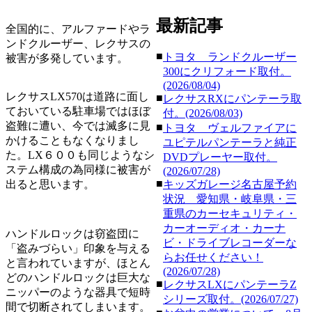
最新記事
全国的に、アルファードやラ
ンドクルーザー、レクサスの
■
トヨタ ランドクルーザー
被害が多発しています。
300にクリフォード取付。
(2026/08/04)
レクサスLX570は道路に面し
■
レクサスRXにパンテーラ取
ておいている駐車場ではほぼ
付。(2026/08/03)
盗難に遭い、今では滅多に見
■
トヨタ ヴェルファイアに
かけることもなくなりまし
ユピテルパンテーラと純正
た。LX６００も同じようなシ
DVDプレーヤー取付。
ステム構成の為同様に被害が
(2026/07/28)
■
出ると思います。
キッズガレージ名古屋予約
状況 愛知県・岐阜県・三
重県のカーセキュリティ・
カーオーディオ・カーナ
ハンドルロックは窃盗団に
ビ・ドライブレコーダーな
「盗みづらい」印象を与える
らお任せください！
と言われていますが、ほとん
(2026/07/28)
どのハンドルロックは巨大な
■
レクサスLXにパンテーラZ
ニッパーのような器具で短時
シリーズ取付。(2026/07/27)
間で切断されてしまいます。