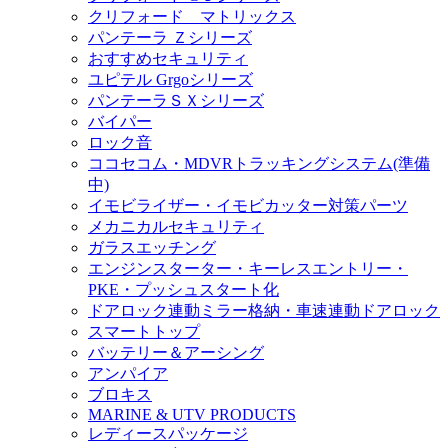
クリフォード マトリックス
パンテーラ Ｚシリーズ
おすすめセキュリティ
ユピテル Grgoシリーズ
パンテーラＳＸシリーズ
バイパー
ロック音
ココセコム・MDVRトラッキングシステム(準備
中)
イモビライザー・イモビカッター対策パーツ
メカニカルセキュリティ
ガラスエッチング
エンジンスターター・キーレスエントリー・
PKE・プッシュスタート化
ドアロック連動ミラー格納・車速連動ドアロック
スマートトップ
バッテリー＆アーシング
アンパイア
ブロキス
MARINE & UTV PRODUCTS
レディースパッケージ