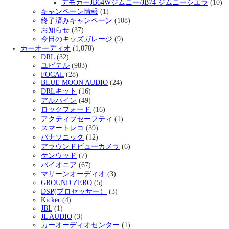
デモカーJB64Wジムニー/JB74 ジムニーシエラ
(10)
キャンペーン情報
(1)
終了済みキャンペーン
(108)
お知らせ
(37)
今日のキッズガレージ
(9)
カーオーディオ
(1,878)
DRL
(32)
ユピテル
(983)
FOCAL
(28)
BLUE MOON AUDIO
(24)
DRLキット
(16)
アルパイン
(49)
ロックフォード
(16)
アクティブセーフティ
(1)
スマートレコ
(39)
パナソニック
(12)
アラウンドビューカメラ
(6)
ケンウッド
(7)
パイオニア
(67)
マリーンオーディオ
(3)
GROUND ZERO
(5)
DSP(プロセッサー）
(3)
Kicker
(4)
JBL
(1)
JL AUDIO
(3)
カーオーディオセンター
(1)