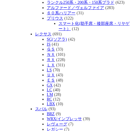
ランクル250系・200系・150系プラド
(623)
アルファード／ヴェルファイア
(283)
６０系ハリアー
(31)
プリウス
(122)
スマート化(助手席・後部座席・リヤゲ
ート）
(12)
レクサス
(691)
SC(ソアラ)
(42)
IS
(41)
ＧＳ
(33)
ＮＸ
(101)
ＲＸ
(228)
ＬＸ
(311)
LS
(70)
ＵＸ
(43)
ＥＳ
(48)
GX
(42)
LC
(40)
LM
(28)
RC
(12)
LBX
(10)
スバル
(93)
BRZ
(9)
WRX/インプレッサ
(39)
レヴォーグ
(7)
レガシー
(7)