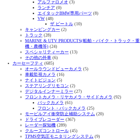
アルファロメオ
(3)
ランチア
(0)
エイタックBMW専用パーツ
(8)
VW
(48)
ザ ビートル
(10)
キャンピングカー
(2)
トラック
(28)
MARINE & UTV PRODUCTS(船舶・バイク・トラック・重
機・農機等)
(24)
スペシャリティーカー
(13)
その他の外車
(6)
カーセーフティ
(685)
オールラウンドビューカメラ
(5)
車載監視カメラ
(16)
ナイトビジョン
(5)
ステアリングリモコン
(2)
デジタルインナーミラー
(27)
フロントカメラ・リヤカメラ・サイドカメラ
(92)
バックカメラ
(61)
フロント・バックカメラ
(25)
モービルアイ衝突防止補助システム
(20)
ドライブレコーダー
(367)
レーダー探知機
(289)
クルーズコントロール
(45)
TPMS空気圧モニタリングシステム
(9)