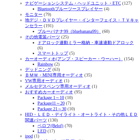
ナビゲーションシステム・ヘッドユニット・ETC
(127)
Bluetoothブルーツースプレイヤー
(4)
モニター
(79)
地デジ・ＤＶＤプレイヤー・インターフェイス・ＴＶキャ
ンセラー
(191)
ブルーバナナ99（bluebanana99）
(60)
その他電装パーツ
(25)
ドアロック連動ミラー格納・車速連動ドアロック
(6)
スマートトップ
(5)
カーオーディオ(アンプ・スピーカー・ウーハー）
(154)
Rainbow
(2)
デッドニング
(63)
ＢＭＷ・MINI専用オーディオ
(35)
VW専用オーディオ
(1)
メルセデスベンツ専用オーディオ
(1)
おすすめカーオーディオ
(95)
Package 1～10
(10)
Package11～20
(7)
Package 21～30
(10)
HID・ＬＥＤ・デイライト・オートライト・その他ＬＥＤ
関連パーツ
(130)
ベロフ(Belof)
(70)
LED
(17)
ipod
(1)