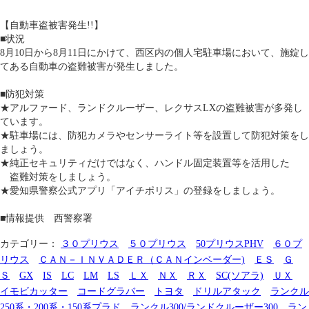
【自動車盗被害発生!!】
■状況
8月10日から8月11日にかけて、西区内の個人宅駐車場において、施錠し
てある自動車の盗難被害が発生しました。
■防犯対策
★アルファード、ランドクルーザー、レクサスLXの盗難被害が多発し
ています。
★駐車場には、防犯カメラやセンサーライト等を設置して防犯対策をし
ましょう。
★純正セキュリティだけではなく、ハンドル固定装置等を活用した
盗難対策をしましょう。
★愛知県警察公式アプリ「アイチポリス」の登録をしましょう。
■情報提供 西警察署
カテゴリー：
３０プリウス
５０プリウス
50プリウスPHV
６０プ
リウス
ＣＡＮ－ＩＮＶＡＤＥＲ（ＣＡＮインベーダー)
ＥＳ
Ｇ
Ｓ
GX
IS
LC
LM
LS
ＬＸ
ＮＸ
ＲＸ
SC(ソアラ)
ＵＸ
イモビカッター
コードグラバー
トヨタ
ドリルアタック
ランクル
250系・200系・150系プラド
ランクル300/ランドクルーザー300
ラン