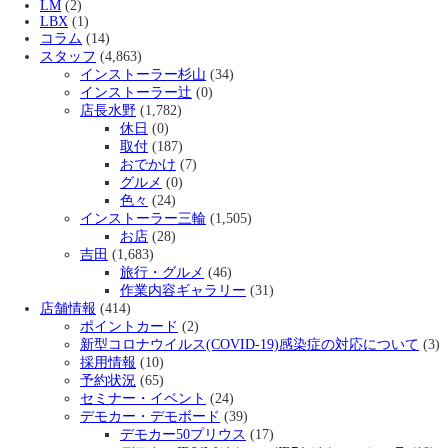
LM
(2)
LBX
(1)
コラム
(14)
スタッフ
(4,863)
インストーラー杉山
(34)
インストーラー辻
(0)
店長水野
(1,782)
休日
(0)
取付
(187)
おでかけ
(7)
グルメ
(0)
色々
(24)
インストーラー三輪
(1,505)
お店
(28)
吉田
(1,683)
旅行・グルメ
(46)
作業内容ギャラリー
(31)
店舗情報
(414)
ポイントカード
(2)
新型コロナウイルス(COVID-19)感染症の対応について
(3)
採用情報
(10)
予約状況
(65)
セミナー・イベント
(24)
デモカー・デモボード
(39)
デモカー50プリウス
(17)