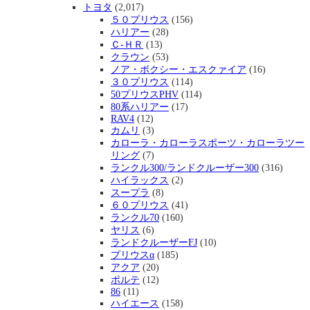
トヨタ
(2,017)
５０プリウス
(156)
ハリアー
(28)
Ｃ-ＨＲ
(13)
クラウン
(53)
ノア・ボクシー・エスクァイア
(16)
３０プリウス
(114)
50プリウスPHV
(114)
80系ハリアー
(17)
RAV4
(12)
カムリ
(3)
カローラ・カローラスポーツ・カローラツー
リング
(7)
ランクル300/ランドクルーザー300
(316)
ハイラックス
(2)
スープラ
(8)
６０プリウス
(41)
ランクル70
(160)
ヤリス
(6)
ランドクルーザーFJ
(10)
プリウスα
(185)
アクア
(20)
ポルテ
(12)
86
(11)
ハイエース
(158)