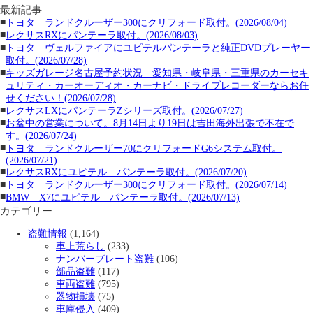
最新記事
■
トヨタ ランドクルーザー300にクリフォード取付。(2026/08/04)
■
レクサスRXにパンテーラ取付。(2026/08/03)
■
トヨタ ヴェルファイアにユピテルパンテーラと純正DVDプレーヤー
取付。(2026/07/28)
■
キッズガレージ名古屋予約状況 愛知県・岐阜県・三重県のカーセキ
ュリティ・カーオーディオ・カーナビ・ドライブレコーダーならお任
せください！(2026/07/28)
■
レクサスLXにパンテーラZシリーズ取付。(2026/07/27)
■
お盆中の営業について。8月14日より19日は吉田海外出張で不在で
す。(2026/07/24)
■
トヨタ ランドクルーザー70にクリフォードG6システム取付。
(2026/07/21)
■
レクサスRXにユピテル パンテーラ取付。(2026/07/20)
■
トヨタ ランドクルーザー300にクリフォード取付。(2026/07/14)
■
BMW X7にユピテル パンテーラ取付。(2026/07/13)
カテゴリー
盗難情報
(1,164)
車上荒らし
(233)
ナンバープレート盗難
(106)
部品盗難
(117)
車両盗難
(795)
器物損壊
(75)
車庫侵入
(409)