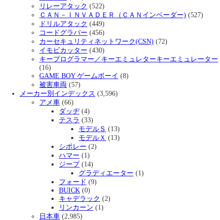
リレーアタック
(522)
ＣＡＮ－ＩＮＶＡＤＥＲ（ＣＡＮインベーダー)
(527)
ドリルアタック
(449)
コードグラバー
(456)
カーセキュリティネットワーク(CSN)
(72)
イモビカッター
(430)
キープログラマー／キーエミュレターキーエミュレーター
(16)
GAME BOY ゲームボーイ
(8)
被害車両
(57)
メーカー別インデックス
(3,596)
アメ車
(66)
ダッヂ
(4)
テスラ
(33)
モデルＳ
(13)
モデルＸ
(13)
シボレー
(2)
ハマー
(1)
ジープ
(14)
グラディエーター
(1)
フォード
(9)
BUICK
(0)
キャデラック
(2)
リンカーン
(1)
日本車
(2,985)