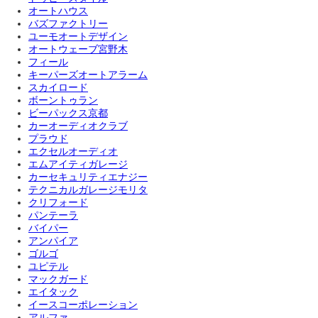
オートハウス
バズファクトリー
ユーモオートデザイン
オートウェーブ宮野木
フィール
キーパーズオートアラーム
スカイロード
ボーントゥラン
ビーパックス京都
カーオーディオクラブ
プラウド
エクセルオーディオ
エムアイティガレージ
カーセキュリティエナジー
テクニカルガレージモリタ
クリフォード
パンテーラ
バイパー
アンパイア
ゴルゴ
ユピテル
マックガード
エイタック
イースコーポレーション
アルファ