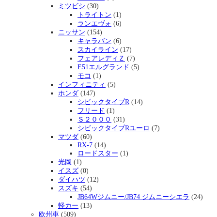
ミツビシ
(30)
トライトン
(1)
ランエヴォ
(6)
ニッサン
(154)
キャラバン
(6)
スカイライン
(17)
フェアレディＺ
(7)
E51エルグランド
(5)
モコ
(1)
インフィニティ
(5)
ホンダ
(147)
シビックタイプR
(14)
フリード
(1)
Ｓ２０００
(31)
シビックタイプRユーロ
(7)
マツダ
(60)
RX-7
(14)
ロードスター
(1)
光岡
(1)
イスズ
(0)
ダイハツ
(12)
スズキ
(54)
JB64Wジムニー/JB74 ジムニーシエラ
(24)
軽カー
(13)
欧州車
(509)