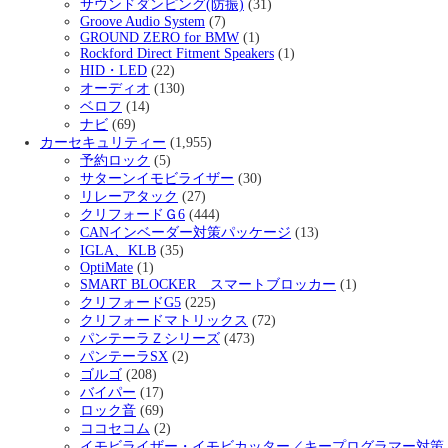
サウンドダンピング(防振)
(31)
Groove Audio System
(7)
GROUND ZERO for BMW
(1)
Rockford Direct Fitment Speakers
(1)
HID・LED
(22)
オーディオ
(130)
ベロフ
(14)
ナビ
(69)
カーセキュリティー
(1,955)
予約ロック
(5)
サターンイモビライザー
(30)
リレーアタック
(27)
クリフォードＧ6
(444)
CANインベーダー対策パッケージ
(13)
IGLA、KLB
(35)
OptiMate
(1)
SMART BLOCKER スマートブロッカー
(1)
クリフォードG5
(225)
クリフォードマトリックス
(72)
パンテーラＺシリーズ
(473)
パンテーラSX
(2)
ゴルゴ
(208)
バイパー
(17)
ロック音
(69)
ココセコム
(2)
イモビライザー・イモビカッター／キープログラマー対策