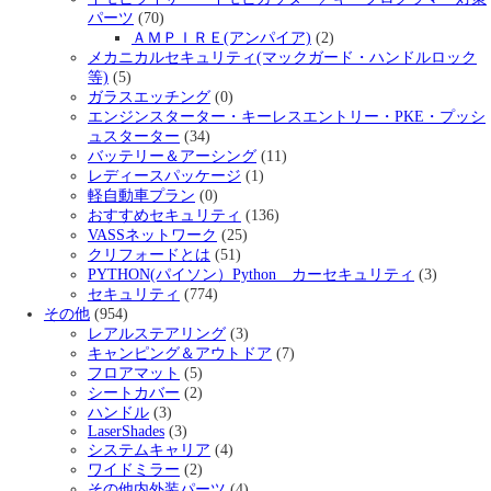
パーツ
(70)
ＡＭＰＩＲＥ(アンパイア)
(2)
メカニカルセキュリティ(マックガード・ハンドルロック
等)
(5)
ガラスエッチング
(0)
エンジンスターター・キーレスエントリー・PKE・プッシ
ュスターター
(34)
バッテリー＆アーシング
(11)
レディースパッケージ
(1)
軽自動車プラン
(0)
おすすめセキュリティ
(136)
VASSネットワーク
(25)
クリフォードとは
(51)
PYTHON(パイソン）Python カーセキュリティ
(3)
セキュリティ
(774)
その他
(954)
レアルステアリング
(3)
キャンピング＆アウトドア
(7)
フロアマット
(5)
シートカバー
(2)
ハンドル
(3)
LaserShades
(3)
システムキャリア
(4)
ワイドミラー
(2)
その他内外装パーツ
(4)