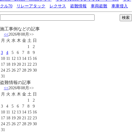
クル70
リレーアタック
レクサス
盗難情報
車両盗難
車庫侵入
施工事例などの記事
<<
2026年08月
>>
月
火
水
木
金
土
日
1
2
3
4
5
6
7
8
9
10
11
12
13
14
15
16
17
18
19
20
21
22
23
24
25
26
27
28
29
30
31
盗難情報の記事
<<
2026年08月
>>
月
火
水
木
金
土
日
1
2
3
4
5
6
7
8
9
10
11
12
13
14
15
16
17
18
19
20
21
22
23
24
25
26
27
28
29
30
31