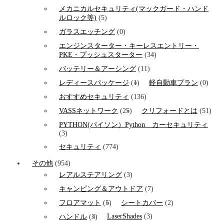
メカニカルセキュリティ(マックガード・ハンド
ルロック等)
(5)
ガラスエッチング
(0)
エンジンスターター・キーレスエントリー・
PKE・プッシュスターター
(34)
バッテリー＆アーシング
(11)
レディースパッケージ
(1)
軽自動車プラン
(0)
おすすめセキュリティ
(136)
VASSネットワーク
(25)
クリフォードとは
(51)
PYTHON(パイソン）Python カーセキュリティ
(3)
セキュリティ
(774)
その他
(954)
レアルステアリング
(3)
キャンピング＆アウトドア
(7)
フロアマット
(5)
シートカバー
(2)
LaserShades
(3)
ハンドル
(3)