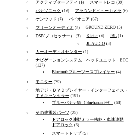
アクティブセーフティ
(1)
スマートレコ
(39)
パナソニック
(12)
アラウンドビューカメラ
(6)
ケンウッド
(7)
パイオニア
(67)
GROUND ZERO
(5)
マリーンオーディオ
(3)
Kicker
(4)
JBL
(1)
DSP(プロセッサー）
(3)
JL AUDIO
(3)
カーオーディオセンター
(1)
ナビゲーションシステム・ヘッドユニット・ETC
(127)
Bluetoothブルーツースプレイヤー
(4)
モニター
(79)
地デジ・ＤＶＤプレイヤー・インターフェイス・
ＴＶキャンセラー
(191)
ブルーバナナ99（bluebanana99）
(60)
その他電装パーツ
(25)
ドアロック連動ミラー格納・車速連動
ドアロック
(6)
スマートトップ
(5)