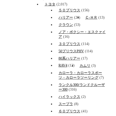
トヨタ
(2,017)
５０プリウス
(156)
ハリアー
(28)
Ｃ-ＨＲ
(13)
クラウン
(53)
ノア・ボクシー・エスクァイ
ア
(16)
３０プリウス
(114)
50プリウスPHV
(114)
80系ハリアー
(17)
RAV4
(12)
カムリ
(3)
カローラ・カローラスポー
ツ・カローラツーリング
(7)
ランクル300/ランドクルーザ
ー300
(316)
ハイラックス
(2)
スープラ
(8)
６０プリウス
(41)