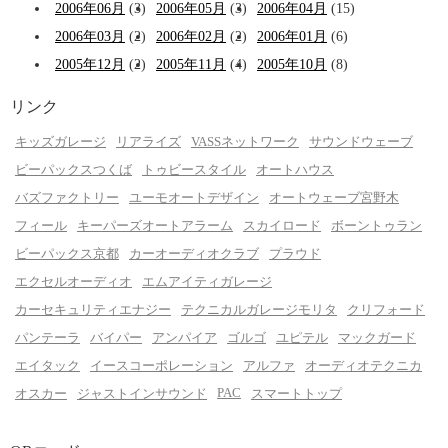
2006年06月
(3)
2006年05月
(3)
2006年04月
(15)
2006年03月
(2)
2006年02月
(2)
2006年01月
(6)
2005年12月
(2)
2005年11月
(4)
2005年10月
(8)
リンク
キッズガレージ
リアライズ
VASSネットワーク
サウンドウェーブ
ビーパックスつくば
トゥビースタイル
オートハウス
バズファクトリー
ユーモオートデザイン
オートウェーブ宮野木
フィール
キーパーズオートアラーム
スカイロード
ボーントゥラン
ビーパックス京都
カーオーディオクラブ
プラウド
エクセルオーディオ
エムアイティガレージ
カーセキュリティエナジー
テクニカルガレージモリタ
クリフォード
パンテーラ
バイパー
アンパイア
ゴルゴ
ユピテル
マックガード
エイタック
イースコーポレーション
アルファ
オーディオテクニカ
PAC
オスカー
ジャストインサウンド
スマートトップ