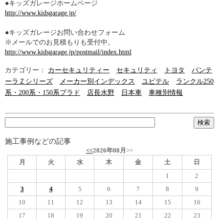
●キッズガレージホームページ
http://www.kidsgarage.jp/
●キッズガレージお問い合わせフォーム
※メールでのお見積もりも受付中。
http://www.kidsgarage.jp/postmail/index.html
カテゴリー：
カーセキュリティー
セキュリティ
トヨタ
パンテ
ーラＺシリーズ
メーカー別インデックス
ユピテル
ランクル250
系・200系・150系プラド
店長水野
日本車
車種別情報
施工事例などの記事
<<
2026年08月
>>
月
火
水
木
金
土
日
1
2
3
4
5
6
7
8
9
10
11
12
13
14
15
16
17
18
19
20
21
22
23