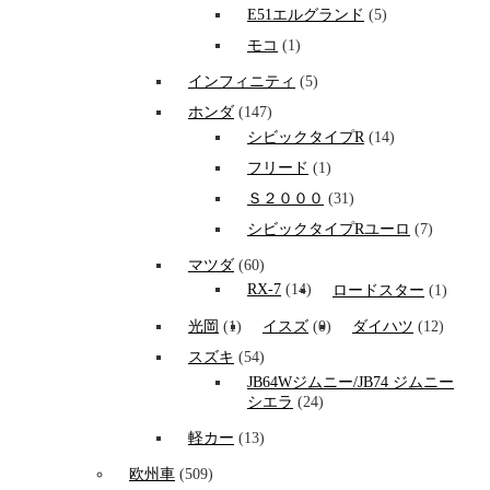
E51エルグランド
(5)
モコ
(1)
インフィニティ
(5)
ホンダ
(147)
シビックタイプR
(14)
フリード
(1)
Ｓ２０００
(31)
シビックタイプRユーロ
(7)
マツダ
(60)
RX-7
(14)
ロードスター
(1)
光岡
(1)
イスズ
(0)
ダイハツ
(12)
スズキ
(54)
JB64Wジムニー/JB74 ジムニー
シエラ
(24)
軽カー
(13)
欧州車
(509)