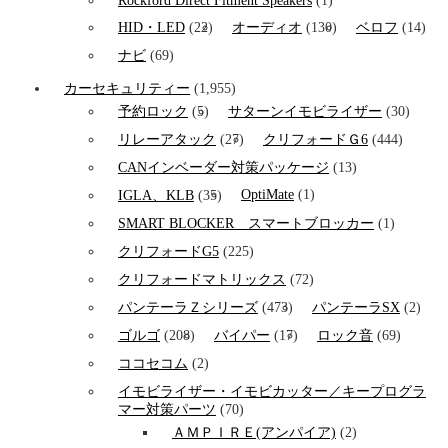
Rockford Direct Fitment Speakers
(1)
HID・LED
(22)
オーディオ
(130)
ベロフ
(14)
ナビ
(69)
カーセキュリティー
(1,955)
予約ロック
(5)
サターンイモビライザー
(30)
リレーアタック
(27)
クリフォードＧ6
(444)
CANインベーダー対策パッケージ
(13)
OptiMate
(1)
IGLA、KLB
(35)
SMART BLOCKER スマートブロッカー
(1)
クリフォードG5
(225)
クリフォードマトリックス
(72)
パンテーラＺシリーズ
(473)
パンテーラSX
(2)
ゴルゴ
(208)
バイパー
(17)
ロック音
(69)
ココセコム
(2)
イモビライザー・イモビカッター／キープログラ
マー対策パーツ
(70)
ＡＭＰＩＲＥ(アンパイア)
(2)