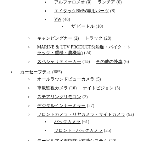
アルファロメオ
(3)
ランチア
(0)
エイタックBMW専用パーツ
(8)
VW
(48)
ザ ビートル
(10)
キャンピングカー
(2)
トラック
(28)
MARINE & UTV PRODUCTS(船舶・バイク・ト
ラック・重機・農機等)
(24)
スペシャリティーカー
(13)
その他の外車
(6)
カーセーフティ
(685)
オールラウンドビューカメラ
(5)
車載監視カメラ
(16)
ナイトビジョン
(5)
ステアリングリモコン
(2)
デジタルインナーミラー
(27)
フロントカメラ・リヤカメラ・サイドカメラ
(92)
バックカメラ
(61)
フロント・バックカメラ
(25)
モービルアイ衝突防止補助システム
(20)