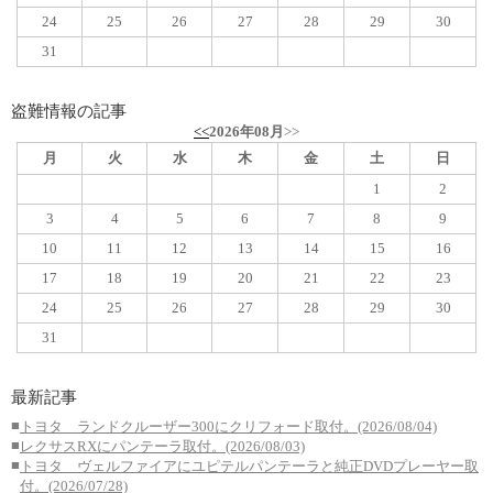
24
25
26
27
28
29
30
31
盗難情報の記事
<<
2026年08月
>>
月
火
水
木
金
土
日
1
2
3
4
5
6
7
8
9
10
11
12
13
14
15
16
17
18
19
20
21
22
23
24
25
26
27
28
29
30
31
最新記事
■
トヨタ ランドクルーザー300にクリフォード取付。(2026/08/04)
■
レクサスRXにパンテーラ取付。(2026/08/03)
■
トヨタ ヴェルファイアにユピテルパンテーラと純正DVDプレーヤー取
付。(2026/07/28)