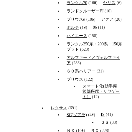
ランクル70
(160)
ヤリス
(6)
ランドクルーザーFJ
(10)
プリウスα
(185)
アクア
(20)
86
(11)
ポルテ
(12)
ハイエース
(158)
ランクル250系・200系・150系
プラド
(623)
アルファード／ヴェルファイ
ア
(283)
６０系ハリアー
(31)
プリウス
(122)
スマート化(助手席・
後部座席・リヤゲー
ト）
(12)
レクサス
(691)
IS
(41)
SC(ソアラ)
(42)
ＧＳ
(33)
ＮＸ
(101)
ＲＸ
(228)