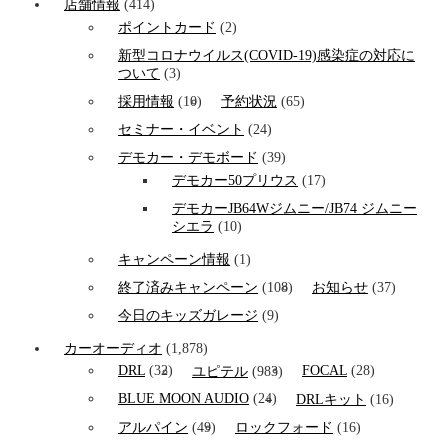
店舗情報
(414)
ポイントカード
(2)
新型コロナウイルス(COVID-19)感染症の対応に
ついて
(3)
採用情報
(10)
予約状況
(65)
セミナー・イベント
(24)
デモカー・デモボード
(39)
デモカー50プリウス
(17)
デモカーJB64Wジムニー/JB74 ジムニー
シエラ
(10)
キャンペーン情報
(1)
終了済みキャンペーン
(108)
お知らせ
(37)
今日のキッズガレージ
(9)
カーオーディオ
(1,878)
DRL
(32)
FOCAL
(28)
ユピテル
(983)
BLUE MOON AUDIO
(24)
DRLキット
(16)
アルパイン
(49)
ロックフォード
(16)