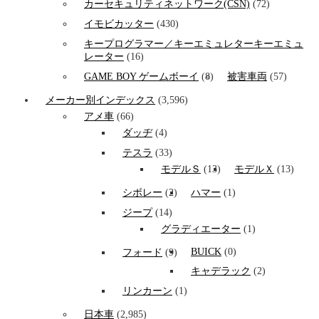
カーセキュリティネットワーク(CSN)
(72)
イモビカッター
(430)
キープログラマー／キーエミュレターキーエミュ
レーター
(16)
GAME BOY ゲームボーイ
(8)
被害車両
(57)
メーカー別インデックス
(3,596)
アメ車
(66)
ダッヂ
(4)
テスラ
(33)
モデルＳ
(13)
モデルＸ
(13)
シボレー
(2)
ハマー
(1)
ジープ
(14)
グラディエーター
(1)
BUICK
(0)
フォード
(9)
キャデラック
(2)
リンカーン
(1)
日本車
(2,985)