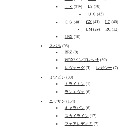
LS
(70)
ＬＸ
(311)
ＵＸ
(43)
GX
(42)
LC
(40)
ＥＳ
(48)
LM
(28)
RC
(12)
LBX
(10)
スバル
(93)
BRZ
(9)
WRX/インプレッサ
(39)
レヴォーグ
(7)
レガシー
(7)
ミツビシ
(30)
トライトン
(1)
ランエヴォ
(6)
ニッサン
(154)
キャラバン
(6)
スカイライン
(17)
フェアレディＺ
(7)