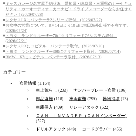
■
キッズガレージ名古屋予約状況 愛知県・岐阜県・三重県のカーセキュ
リティ・カーオーディオ・カーナビ・ドライブレコーダーならお任せく
ださい！(2026/07/28)
■
レクサスLXにパンテーラZシリーズ取付。(2026/07/27)
■
お盆中の営業について。8月14日より19日は吉田海外出張で不在です。
(2026/07/24)
■
トヨタ ランドクルーザー70にクリフォードG6システム取付。
(2026/07/21)
■
レクサスRXにユピテル パンテーラ取付。(2026/07/20)
■
トヨタ ランドクルーザー300にクリフォード取付。(2026/07/14)
■
BMW X7にユピテル パンテーラ取付。(2026/07/13)
カテゴリー
盗難情報
(1,164)
車上荒らし
(233)
ナンバープレート盗難
(106)
部品盗難
(117)
車両盗難
(795)
器物損壊
(75)
車庫侵入
(409)
リレーアタック
(522)
ＣＡＮ－ＩＮＶＡＤＥＲ（ＣＡＮインベーダー)
(527)
ドリルアタック
(449)
コードグラバー
(456)