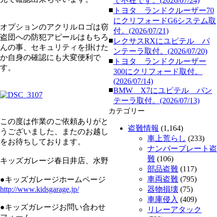
で不在です。(2026/07/24)
■
トヨタ ランドクルーザー70
にクリフォードG6システム取
オプションのアクリルロゴは窃
付。(2026/07/21)
盗団への防犯アピールはもちろ
■
レクサスRXにユピテル パ
んの事、セキュリティを掛けた
ンテーラ取付。(2026/07/20)
か自身の確認にも大変便利で
■
トヨタ ランドクルーザー
す。
300にクリフォード取付。
(2026/07/14)
■
BMW X7にユピテル パン
テーラ取付。(2026/07/13)
カテゴリー
この度は作業のご依頼ありがと
盗難情報
(1,164)
うございました、またのお越し
車上荒らし
(233)
をお待ちしております。
ナンバープレート盗
難
(106)
キッズガレージ春日井店、水野
部品盗難
(117)
車両盗難
(795)
●キッズガレージホームページ
http://www.kidsgarage.jp/
器物損壊
(75)
車庫侵入
(409)
●キッズガレージお問い合わせ
リレーアタック