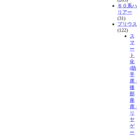
６０系ハ
リアー
(31)
プリウス
(122)
ス
マ
ー
ト
化
(助
手
席
後
部
座
席
リ
ヤ
ゲ
ー