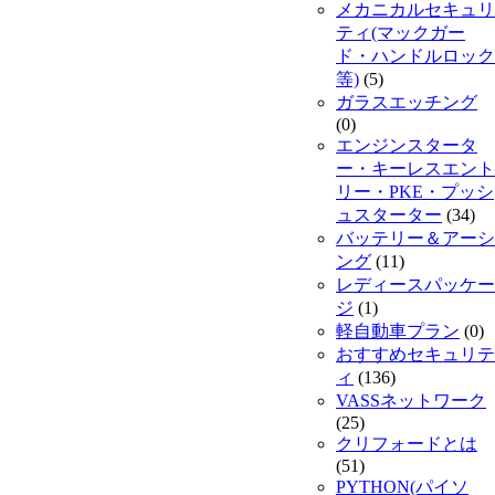
メカニカルセキュリ
ティ(マックガー
ド・ハンドルロック
等)
(5)
ガラスエッチング
(0)
エンジンスタータ
ー・キーレスエント
リー・PKE・プッシ
ュスターター
(34)
バッテリー＆アーシ
ング
(11)
レディースパッケー
ジ
(1)
軽自動車プラン
(0)
おすすめセキュリテ
ィ
(136)
VASSネットワーク
(25)
クリフォードとは
(51)
PYTHON(パイソ