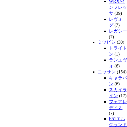
WRX/イ
ンプレッ
サ
(39)
レヴォー
グ
(7)
レガシー
(7)
ミツビシ
(30)
トライト
ン
(1)
ランエヴ
ォ
(6)
ニッサン
(154)
キャラバ
ン
(6)
スカイラ
イン
(17)
フェアレ
ディＺ
(7)
E51エル
グランド