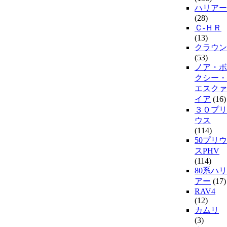
ハリアー
(28)
Ｃ-ＨＲ
(13)
クラウン
(53)
ノア・ボ
クシー・
エスクァ
イア
(16)
３０プリ
ウス
(114)
50プリウ
スPHV
(114)
80系ハリ
アー
(17)
RAV4
(12)
カムリ
(3)