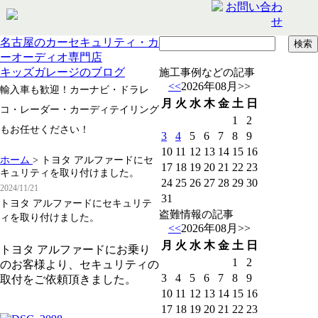
名古屋のカーセキュリティ・カ
ーオーディオ専門店
キッズガレージのブログ
施工事例などの記事
<<
2026年08月
>>
輸入車も歓迎！カーナビ・ドラレ
月
火
水
木
金
土
日
コ・レーダー・カーディテイリング
1
2
もお任せください！
3
4
5
6
7
8
9
10
11
12
13
14
15
16
ホーム
>
トヨタ アルファードにセ
17
18
19
20
21
22
23
キュリティを取り付けました。
24
25
26
27
28
29
30
2024/11/21
31
トヨタ アルファードにセキュリテ
盗難情報の記事
ィを取り付けました。
<<
2026年08月
>>
月
火
水
木
金
土
日
トヨタ アルファードにお乗り
1
2
のお客様より、セキュリティの
3
4
5
6
7
8
9
取付をご依頼頂きました。
10
11
12
13
14
15
16
17
18
19
20
21
22
23