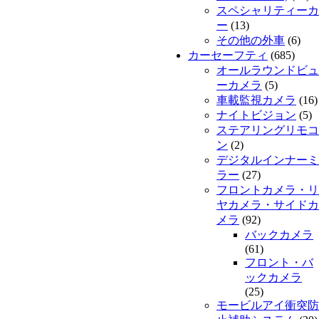
スペシャリティーカ
ー
(13)
その他の外車
(6)
カーセーフティ
(685)
オールラウンドビュ
ーカメラ
(5)
車載監視カメラ
(16)
ナイトビジョン
(5)
ステアリングリモコ
ン
(2)
デジタルインナーミ
ラー
(27)
フロントカメラ・リ
ヤカメラ・サイドカ
メラ
(92)
バックカメラ
(61)
フロント・バ
ックカメラ
(25)
モービルアイ衝突防