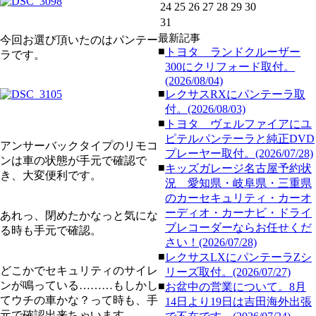
24
25
26
27
28
29
30
31
最新記事
今回お選び頂いたのはパンテー
■
トヨタ ランドクルーザー
ラです。
300にクリフォード取付。
(2026/08/04)
■
レクサスRXにパンテーラ取
付。(2026/08/03)
■
トヨタ ヴェルファイアにユ
ピテルパンテーラと純正DVD
アンサーバックタイプのリモコ
プレーヤー取付。(2026/07/28)
ンは車の状態が手元で確認で
■
キッズガレージ名古屋予約状
き、大変便利です。
況 愛知県・岐阜県・三重県
のカーセキュリティ・カーオ
ーディオ・カーナビ・ドライ
あれっ、閉めたかなっと気にな
ブレコーダーならお任せくだ
る時も手元で確認。
さい！(2026/07/28)
■
レクサスLXにパンテーラZシ
どこかでセキュリティのサイレ
リーズ取付。(2026/07/27)
ンが鳴っている………もしかし
■
お盆中の営業について。8月
てウチの車かな？って時も、手
14日より19日は吉田海外出張
元で確認出来ちゃいます。