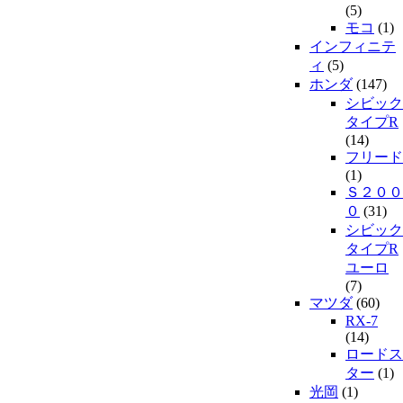
(5)
モコ
(1)
インフィニテ
ィ
(5)
ホンダ
(147)
シビック
タイプR
(14)
フリード
(1)
Ｓ２００
０
(31)
シビック
タイプR
ユーロ
(7)
マツダ
(60)
RX-7
(14)
ロードス
ター
(1)
光岡
(1)