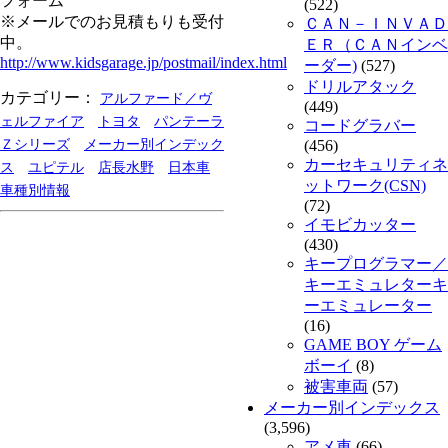
フォーム
(522)
※メールでのお見積もりも受付
ＣＡＮ－ＩＮＶＡＤ
中。
ＥＲ（ＣＡＮインベ
http://www.kidsgarage.jp/postmail/index.html
ーダー)
(527)
ドリルアタック
カテゴリー：
アルファード／ヴ
(449)
ェルファイア
トヨタ
パンテーラ
コードグラバー
Ｚシリーズ
メーカー別インデック
(456)
カーセキュリティネ
ス
ユピテル
店長水野
日本車
ットワーク(CSN)
車種別情報
(72)
イモビカッター
(430)
キープログラマー／
キーエミュレターキ
ーエミュレーター
(16)
GAME BOY ゲーム
ボーイ
(8)
被害車両
(57)
メーカー別インデックス
(3,596)
アメ車
(66)