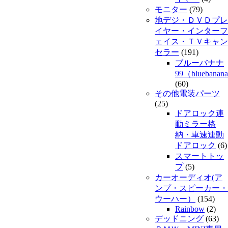
モニター
(79)
地デジ・ＤＶＤプレ
イヤー・インターフ
ェイス・ＴＶキャン
セラー
(191)
ブルーバナナ
99（bluebanan
(60)
その他電装パーツ
(25)
ドアロック連
動ミラー格
納・車速連動
ドアロック
(6)
スマートトッ
プ
(5)
カーオーディオ(ア
ンプ・スピーカー・
ウーハー）
(154)
Rainbow
(2)
デッドニング
(63)