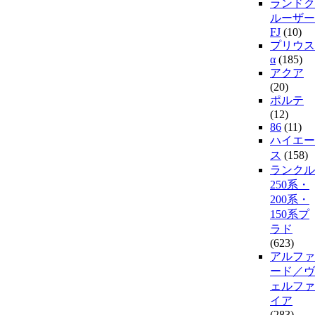
ランドク
ルーザー
FJ
(10)
プリウス
α
(185)
アクア
(20)
ポルテ
(12)
86
(11)
ハイエー
ス
(158)
ランクル
250系・
200系・
150系プ
ラド
(623)
アルファ
ード／ヴ
ェルファ
イア
(283)