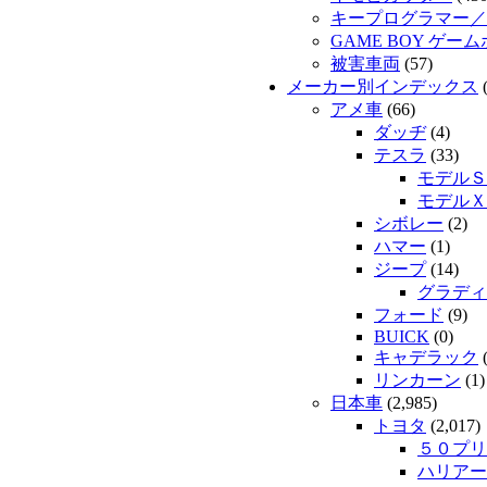
キープログラマー／
GAME BOY ゲー
被害車両
(57)
メーカー別インデックス
(
アメ車
(66)
ダッヂ
(4)
テスラ
(33)
モデルＳ
モデルＸ
シボレー
(2)
ハマー
(1)
ジープ
(14)
グラディ
フォード
(9)
BUICK
(0)
キャデラック
(
リンカーン
(1)
日本車
(2,985)
トヨタ
(2,017)
５０プリ
ハリアー