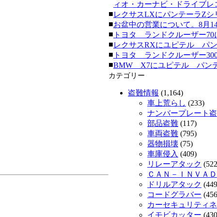
ィオ・カーナビ・ドライブレコーダ
■
レクサスLXにパンテーラZシリーズ
■
お盆中の営業について。8月14日
■
トヨタ ランドクルーザー70にク
■
レクサスRXにユピテル パンテーラ
■
トヨタ ランドクルーザー300にク
■
BMW X7にユピテル パンテーラ
カテゴリー
盗難情報
(1,164)
車上荒らし
(233)
ナンバープレート盗
部品盗難
(117)
車両盗難
(795)
器物損壊
(75)
車庫侵入
(409)
リレーアタック
(522
ＣＡＮ－ＩＮＶＡＤ
ドリルアタック
(449
コードグラバー
(456
カーセキュリティネッ
イモビカッター
(430