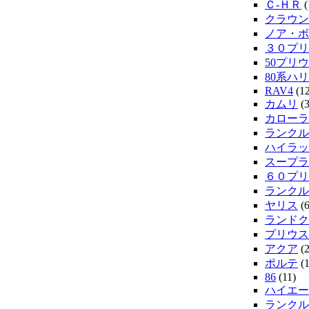
Ｃ-ＨＲ
(
クラウン
ノア・ボ
３０プリ
50プリウ
80系ハ
RAV4
(12
カムリ
(3
カローラ
ランクル
ハイラッ
スープラ
６０プリ
ランクル
ヤリス
(6
ランドク
プリウス
アクア
(2
ポルテ
(1
86
(11)
ハイエー
ランクル2