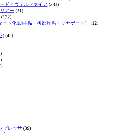
ード／ヴェルファイア
(283)
リアー
(31)
(122)
マート化(助手席・後部座席・リヤゲート）
(12)
ラ)
(42)
)
)
)
インプレッサ
(39)