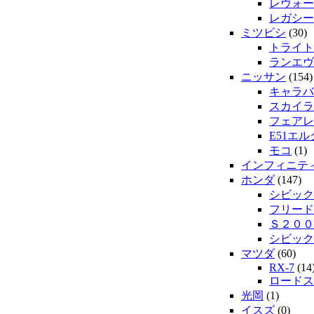
レヴォー
レガシー
ミツビシ
(30)
トライト
ランエヴ
ニッサン
(154)
キャラバ
スカイラ
フェアレ
E51エ
モコ
(1)
インフィニテ
ホンダ
(147)
シビック
フリード
Ｓ２００
シビック
マツダ
(60)
RX-7
(14
ロードス
光岡
(1)
イスズ
(0)