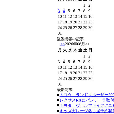
1
2
3
4
5
6
7
8
9
10
11
12
13
14
15
16
17
18
19
20
21
22
23
24
25
26
27
28
29
30
31
盗難情報の記事
<<
2026年08月
>>
月
火
水
木
金
土
日
1
2
3
4
5
6
7
8
9
10
11
12
13
14
15
16
17
18
19
20
21
22
23
24
25
26
27
28
29
30
31
最新記事
■
トヨタ ランドクルーザー300にク
■
レクサスRXにパンテーラ取付。(20
■
トヨタ ヴェルファイアにユピテ
■
キッズガレージ名古屋予約状