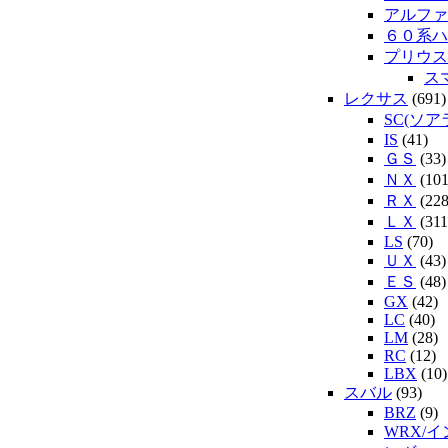
アルファ
６０系ハ
プリウス
ス
レクサス
(691)
SC(ソア
IS
(41)
ＧＳ
(33)
ＮＸ
(101
ＲＸ
(228
ＬＸ
(311
LS
(70)
ＵＸ
(43)
ＥＳ
(48)
GX
(42)
LC
(40)
LM
(28)
RC
(12)
LBX
(10)
スバル
(93)
BRZ
(9)
WRX/