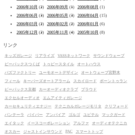
2006年10月
(2)
2006年09月
(1)
2006年08月
(1)
2006年06月
(3)
2006年05月
(3)
2006年04月
(15)
2006年03月
(2)
2006年02月
(2)
2006年01月
(6)
2005年12月
(2)
2005年11月
(4)
2005年10月
(8)
リンク
キッズガレージ
リアライズ
VASSネットワーク
サウンドウェーブ
ビーパックスつくば
トゥビースタイル
オートハウス
バズファクトリー
ユーモオートデザイン
オートウェーブ宮野木
フィール
キーパーズオートアラーム
スカイロード
ボーントゥラン
ビーパックス京都
カーオーディオクラブ
プラウド
エクセルオーディオ
エムアイティガレージ
カーセキュリティエナジー
テクニカルガレージモリタ
クリフォード
パンテーラ
バイパー
アンパイア
ゴルゴ
ユピテル
マックガード
エイタック
イースコーポレーション
アルファ
オーディオテクニカ
PAC
オスカー
ジャストインサウンド
スマートトップ