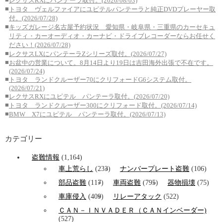
レクサスRXにパンテーラ取付。(2026/08/03)
■
トヨタ ヴェルファイアにユピテルパンテーラと純正DVDプレーヤー取
付。(2026/07/28)
■
キッズガレージ名古屋予約状況 愛知県・岐阜県・三重県のカーセキュ
リティ・カーオーディオ・カーナビ・ドライブレコーダーならお任せく
ださい！(2026/07/28)
■
レクサスLXにパンテーラZシリーズ取付。(2026/07/27)
■
お盆中の営業について。8月14日より19日は吉田海外出張で不在です。
(2026/07/24)
■
トヨタ ランドクルーザー70にクリフォードG6システム取付。
(2026/07/21)
■
レクサスRXにユピテル パンテーラ取付。(2026/07/20)
■
トヨタ ランドクルーザー300にクリフォード取付。(2026/07/14)
■
BMW X7にユピテル パンテーラ取付。(2026/07/13)
カテゴリー
盗難情報
(1,164)
車上荒らし
(233)
ナンバープレート盗難
(106)
部品盗難
(117)
車両盗難
(795)
器物損壊
(75)
車庫侵入
(409)
リレーアタック
(522)
ＣＡＮ－ＩＮＶＡＤＥＲ（ＣＡＮインベーダー)
(527)