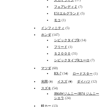
スカイライン
(17)
フェアレディＺ
(7)
E51エルグランド
(5)
モコ
(1)
インフィニティ
(5)
ホンダ
(147)
シビックタイプR
(14)
フリード
(1)
Ｓ２０００
(31)
シビックタイプRユーロ
(7)
マツダ
(60)
RX-7
(14)
ロードスター
(1)
光岡
(1)
イスズ
(0)
ダイハツ
(12)
スズキ
(54)
JB64Wジムニー/JB74 ジムニー
シエラ
(24)
軽カー
(13)