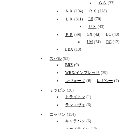
ＧＳ
(33)
ＮＸ
(101)
ＲＸ
(228)
LS
(70)
ＬＸ
(311)
ＵＸ
(43)
GX
(42)
LC
(40)
ＥＳ
(48)
LM
(28)
RC
(12)
LBX
(10)
スバル
(93)
BRZ
(9)
WRX/インプレッサ
(39)
レヴォーグ
(7)
レガシー
(7)
ミツビシ
(30)
トライトン
(1)
ランエヴォ
(6)
ニッサン
(154)
キャラバン
(6)