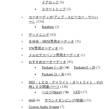
ドアロック
(6)
スマートトップ
(5)
カーオーディオ(アンプ・スピーカー・ウーハ
ー）
(154)
Rainbow
(2)
デッドニング
(63)
ＢＭＷ・MINI専用オーディオ
(35)
VW専用オーディオ
(1)
メルセデスベンツ専用オーディオ
(1)
おすすめカーオーディオ
(95)
Package 1～10
(10)
Package11～20
(7)
Package 21～30
(10)
HID・ＬＥＤ・デイライト・オートライト・その
他ＬＥＤ関連パーツ
(130)
LED
(17)
ベロフ(Belof)
(70)
ipod
(1)
サウンドダンピング(防振)
(31)
Groove Audio System
(7)