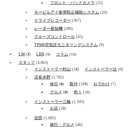
フロント・バックカメラ
(25)
モービルアイ衝突防止補助システム
(20)
ドライブレコーダー
(367)
レーダー探知機
(289)
クルーズコントロール
(45)
TPMS空気圧モニタリングシステム
(9)
LM
(2)
LBX
(1)
コラム
(14)
スタッフ
(4,863)
インストーラー杉山
(34)
インストーラー辻
(0)
店長水野
(1,782)
休日
(0)
取付
(187)
おでかけ
(7)
グルメ
(0)
色々
(24)
インストーラー三輪
(1,505)
お店
(28)
吉田
(1,683)
旅行・グルメ
(46)