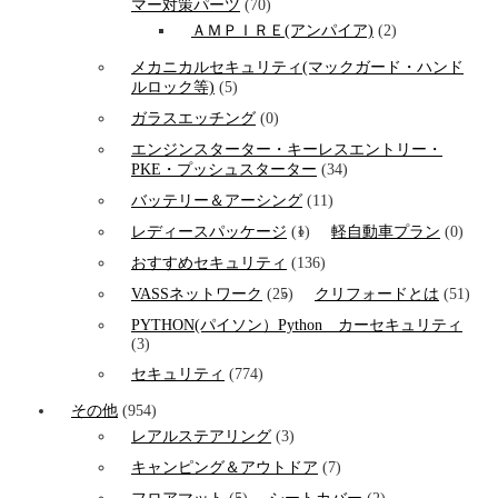
マー対策パーツ
(70)
ＡＭＰＩＲＥ(アンパイア)
(2)
メカニカルセキュリティ(マックガード・ハンド
ルロック等)
(5)
ガラスエッチング
(0)
エンジンスターター・キーレスエントリー・
PKE・プッシュスターター
(34)
バッテリー＆アーシング
(11)
レディースパッケージ
(1)
軽自動車プラン
(0)
おすすめセキュリティ
(136)
VASSネットワーク
(25)
クリフォードとは
(51)
PYTHON(パイソン）Python カーセキュリティ
(3)
セキュリティ
(774)
その他
(954)
レアルステアリング
(3)
キャンピング＆アウトドア
(7)