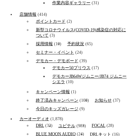
作業内容ギャラリー
(31)
店舗情報
(414)
ポイントカード
(2)
新型コロナウイルス(COVID-19)感染症の対応に
ついて
(3)
採用情報
(10)
予約状況
(65)
セミナー・イベント
(24)
デモカー・デモボード
(39)
デモカー50プリウス
(17)
デモカーJB64Wジムニー/JB74 ジムニー
シエラ
(10)
キャンペーン情報
(1)
終了済みキャンペーン
(108)
お知らせ
(37)
今日のキッズガレージ
(9)
カーオーディオ
(1,878)
DRL
(32)
FOCAL
(28)
ユピテル
(983)
BLUE MOON AUDIO
(24)
DRLキット
(16)