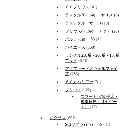
６０プリウス
(41)
ランクル70
(160)
ヤリス
(6)
ランドクルーザーFJ
(10)
プリウスα
(185)
アクア
(20)
86
(11)
ポルテ
(12)
ハイエース
(158)
ランクル250系・200系・150系
プラド
(623)
アルファード／ヴェルファイ
ア
(283)
６０系ハリアー
(31)
プリウス
(122)
スマート化(助手席・
後部座席・リヤゲー
ト）
(12)
レクサス
(691)
IS
(41)
SC(ソアラ)
(42)