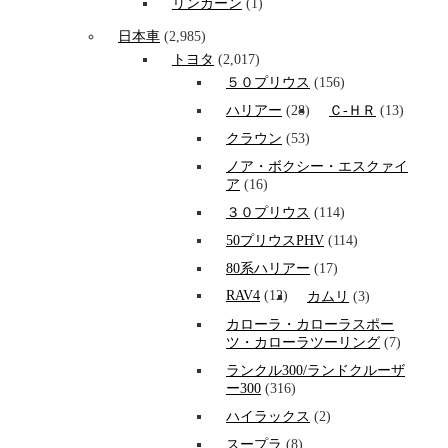
リンカーン
(1)
日本車
(2,985)
トヨタ
(2,017)
５０プリウス
(156)
ハリアー
(28)
Ｃ-ＨＲ
(13)
クラウン
(53)
ノア・ボクシー・エスクァイ
ア
(16)
３０プリウス
(114)
50プリウスPHV
(114)
80系ハリアー
(17)
RAV4
(12)
カムリ
(3)
カローラ・カローラスポー
ツ・カローラツーリング
(7)
ランクル300/ランドクルーザ
ー300
(316)
ハイラックス
(2)
スープラ
(8)