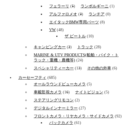
フェラーリ
(5)
ランボルギーニ
(1)
アルファロメオ
(3)
ランチア
(0)
エイタックBMW専用パーツ
(8)
VW
(48)
ザ ビートル
(10)
キャンピングカー
(2)
トラック
(28)
MARINE & UTV PRODUCTS(船舶・バイク・ト
ラック・重機・農機等)
(24)
スペシャリティーカー
(13)
その他の外車
(6)
カーセーフティ
(685)
オールラウンドビューカメラ
(5)
車載監視カメラ
(16)
ナイトビジョン
(5)
ステアリングリモコン
(2)
デジタルインナーミラー
(27)
フロントカメラ・リヤカメラ・サイドカメラ
(92)
バックカメラ
(61)