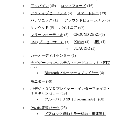
アルパイン
(49)
ロックフォード
(16)
アクティブセーフティ
(1)
スマートレコ
(39)
パナソニック
(12)
アラウンドビューカメラ
(6)
ケンウッド
(7)
パイオニア
(67)
GROUND ZERO
(5)
マリーンオーディオ
(3)
Kicker
(4)
JBL
(1)
DSP(プロセッサー）
(3)
JL AUDIO
(3)
カーオーディオセンター
(1)
ナビゲーションシステム・ヘッドユニット・ETC
(127)
Bluetoothブルーツースプレイヤー
(4)
モニター
(79)
地デジ・ＤＶＤプレイヤー・インターフェイス・
ＴＶキャンセラー
(191)
ブルーバナナ99（bluebanana99）
(60)
その他電装パーツ
(25)
ドアロック連動ミラー格納・車速連動