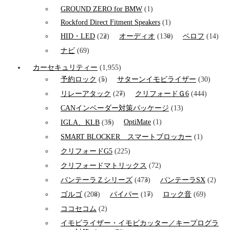
GROUND ZERO for BMW
(1)
Rockford Direct Fitment Speakers
(1)
HID・LED
(22)
オーディオ
(130)
ベロフ
(14)
ナビ
(69)
カーセキュリティー
(1,955)
予約ロック
(5)
サターンイモビライザー
(30)
リレーアタック
(27)
クリフォードＧ6
(444)
CANインベーダー対策パッケージ
(13)
OptiMate
(1)
IGLA、KLB
(35)
SMART BLOCKER スマートブロッカー
(1)
クリフォードG5
(225)
クリフォードマトリックス
(72)
パンテーラＺシリーズ
(473)
パンテーラSX
(2)
ゴルゴ
(208)
バイパー
(17)
ロック音
(69)
ココセコム
(2)
イモビライザー・イモビカッター／キープログラ