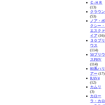
Ｃ-ＨＲ
(13)
クラウン
(53)
ノア・ボ
クシー・
エスクァ
イア
(16)
３０プリ
ウス
(114)
50プリウ
スPHV
(114)
80系ハリ
アー
(17)
RAV4
(12)
カムリ
(3)
カロー
ラ・カロ