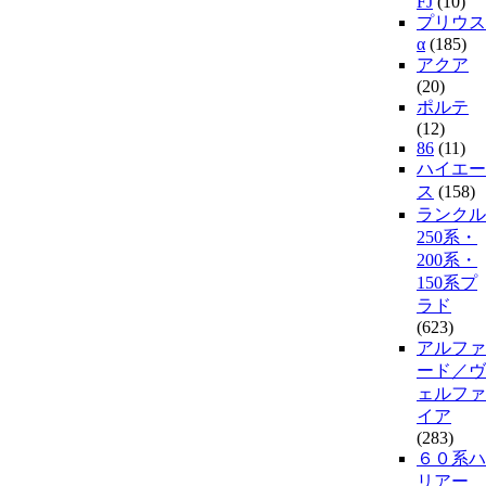
FJ
(10)
プリウス
α
(185)
アクア
(20)
ポルテ
(12)
86
(11)
ハイエー
ス
(158)
ランクル
250系・
200系・
150系プ
ラド
(623)
アルファ
ード／ヴ
ェルファ
イア
(283)
６０系ハ
リアー