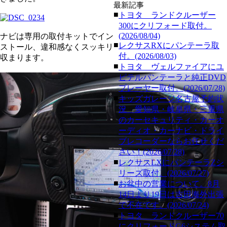
最新記事
■
トヨタ ランドクルーザー
300にクリフォード取付。
(2026/08/04)
ナビは専用の取付キットでイン
■
レクサスRXにパンテーラ取
ストール、違和感なくスッキリ
付。(2026/08/03)
収まります。
■
トヨタ ヴェルファイアにユ
ピテルパンテーラと純正DVD
プレーヤー取付。(2026/07/28)
■
キッズガレージ名古屋予約状
況 愛知県・岐阜県・三重県
のカーセキュリティ・カーオ
ーディオ・カーナビ・ドライ
ブレコーダーならお任せくだ
さい！(2026/07/28)
■
レクサスLXにパンテーラZシ
リーズ取付。(2026/07/27)
■
お盆中の営業について。8月
14日より19日は吉田海外出張
で不在です。(2026/07/24)
■
トヨタ ランドクルーザー70
にクリフォードG6システム取