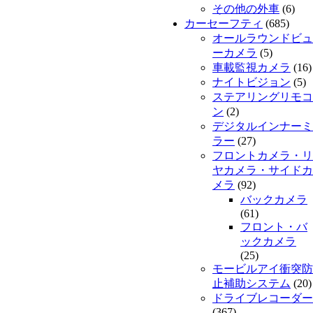
その他の外車
(6)
カーセーフティ
(685)
オールラウンドビュ
ーカメラ
(5)
車載監視カメラ
(16)
ナイトビジョン
(5)
ステアリングリモコ
ン
(2)
デジタルインナーミ
ラー
(27)
フロントカメラ・リ
ヤカメラ・サイドカ
メラ
(92)
バックカメラ
(61)
フロント・バ
ックカメラ
(25)
モービルアイ衝突防
止補助システム
(20)
ドライブレコーダー
(367)