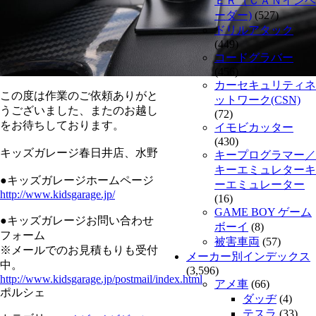
ＥＲ（ＣＡＮインベ
ーダー)
(527)
ドリルアタック
(449)
コードグラバー
(456)
カーセキュリティネ
この度は作業のご依頼ありがと
ットワーク(CSN)
うございました、またのお越し
(72)
をお待ちしております。
イモビカッター
(430)
キッズガレージ春日井店、水野
キープログラマー／
キーエミュレターキ
●キッズガレージホームページ
ーエミュレーター
http://www.kidsgarage.jp/
(16)
GAME BOY ゲーム
●キッズガレージお問い合わせ
ボーイ
(8)
フォーム
被害車両
(57)
※メールでのお見積もりも受付
メーカー別インデックス
中。
(3,596)
http://www.kidsgarage.jp/postmail/index.html
アメ車
(66)
ポルシェ
ダッヂ
(4)
テスラ
(33)