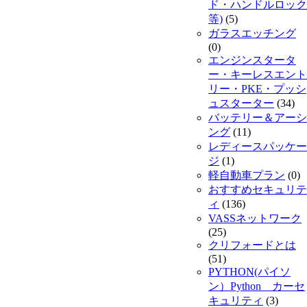
ド・ハンドルロック
等)
(5)
ガラスエッチング
(0)
エンジンスタータ
ー・キーレスエント
リー・PKE・プッシ
ュスターター
(34)
バッテリー＆アーシ
ング
(11)
レディースパッケー
ジ
(1)
軽自動車プラン
(0)
おすすめセキュリテ
ィ
(136)
VASSネットワーク
(25)
クリフォードとは
(51)
PYTHON(パイソ
ン）Python カーセ
キュリティ
(3)