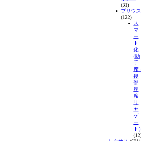
(31)
プリウス
(122)
ス
マ
ー
ト
化
(助
手
席
後
部
座
席
リ
ヤ
ゲ
ー
ト
(12