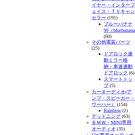
イヤー・インターフ
ェイス・ＴＶキャン
セラー
(191)
ブルーバナナ
99（bluebanan
(60)
その他電装パーツ
(25)
ドアロック連
動ミラー格
納・車速連動
ドアロック
(6)
スマートトッ
プ
(5)
カーオーディオ(ア
ンプ・スピーカー・
ウーハー）
(154)
Rainbow
(2)
デッドニング
(63)
ＢＭＷ・MINI専用
オーディオ
(35)