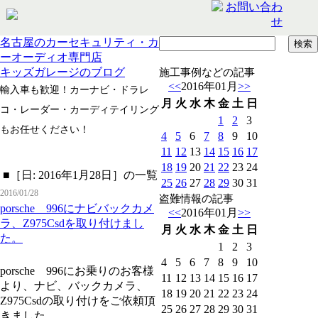
名古屋のカーセキュリティ・カ
ーオーディオ専門店
キッズガレージのブログ
施工事例などの記事
<<
2016年01月
>>
輸入車も歓迎！カーナビ・ドラレ
月
火
水
木
金
土
日
コ・レーダー・カーディテイリング
1
2
3
もお任せください！
4
5
6
7
8
9
10
11
12
13
14
15
16
17
18
19
20
21
22
23
24
■［日: 2016年1月28日］の一覧
25
26
27
28
29
30
31
2016/01/28
盗難情報の記事
porsche 996にナビバックカメ
<<
2016年01月
>>
ラ、Z975Csdを取り付けまし
月
火
水
木
金
土
日
た。
1
2
3
4
5
6
7
8
9
10
porsche 996にお乗りのお客様
11
12
13
14
15
16
17
より、ナビ、バックカメラ、
18
19
20
21
22
23
24
Z975Csdの取り付けをご依頼頂
25
26
27
28
29
30
31
きました。