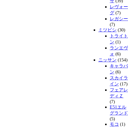
サ
(39)
レヴォー
グ
(7)
レガシー
(7)
ミツビシ
(30)
トライト
ン
(1)
ランエヴ
ォ
(6)
ニッサン
(154)
キャラバ
ン
(6)
スカイラ
イン
(17)
フェアレ
ディＺ
(7)
E51エル
グランド
(5)
モコ
(1)