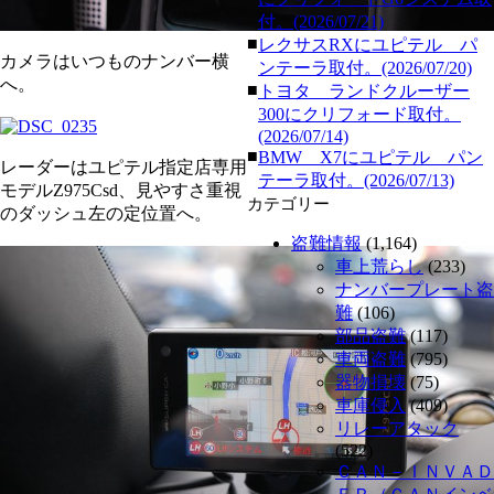
付。(2026/07/21)
■
レクサスRXにユピテル パ
カメラはいつものナンバー横
ンテーラ取付。(2026/07/20)
へ。
■
トヨタ ランドクルーザー
300にクリフォード取付。
(2026/07/14)
■
BMW X7にユピテル パン
レーダーはユピテル指定店専用
テーラ取付。(2026/07/13)
モデルZ975Csd、見やすさ重視
カテゴリー
のダッシュ左の定位置へ。
盗難情報
(1,164)
車上荒らし
(233)
ナンバープレート盗
難
(106)
部品盗難
(117)
車両盗難
(795)
器物損壊
(75)
車庫侵入
(409)
リレーアタック
(522)
ＣＡＮ－ＩＮＶＡＤ