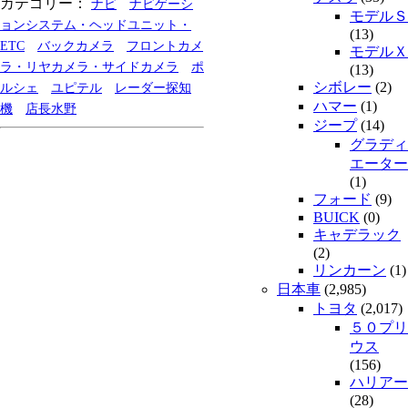
カテゴリー：
ナビ
ナビゲーシ
モデルＳ
ョンシステム・ヘッドユニット・
(13)
ETC
バックカメラ
フロントカメ
モデルＸ
ラ・リヤカメラ・サイドカメラ
ポ
(13)
シボレー
(2)
ルシェ
ユピテル
レーダー探知
ハマー
(1)
機
店長水野
ジープ
(14)
グラディ
エーター
(1)
フォード
(9)
BUICK
(0)
キャデラック
(2)
リンカーン
(1)
日本車
(2,985)
トヨタ
(2,017)
５０プリ
ウス
(156)
ハリアー
(28)