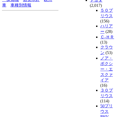
トヨタ
車
車種別情報
(2,017)
５０プ
リウス
(156)
ハリア
ー
(28)
Ｃ-ＨＲ
(13)
クラウ
ン
(53)
ノア・
ボクシ
ー・エ
スクァ
イア
(16)
３０プ
リウス
(114)
50プリ
ウス
PHV