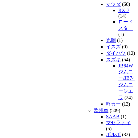
マツダ
(60)
RX-7
(14)
ロード
スター
(1)
光岡
(1)
イスズ
(0)
ダイハツ
(12)
スズキ
(54)
JB64W
ジムニ
ー/JB74
ジムニ
ーシエ
ラ
(24)
軽カー
(13)
欧州車
(509)
SAAB
(1)
マセラティ
(5)
ボルボ
(32)