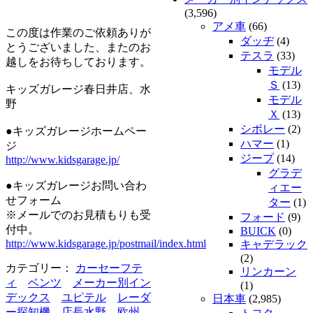
(3,596)
アメ車
(66)
この度は作業のご依頼ありが
ダッヂ
(4)
とうございました、またのお
テスラ
(33)
越しをお待ちしております。
モデル
Ｓ
(13)
キッズガレージ春日井店、水
モデル
野
Ｘ
(13)
シボレー
(2)
●キッズガレージホームペー
ハマー
(1)
ジ
ジープ
(14)
http://www.kidsgarage.jp/
グラデ
●キッズガレージお問い合わ
ィエー
せフォーム
ター
(1)
※メールでのお見積もりも受
フォード
(9)
付中。
BUICK
(0)
http://www.kidsgarage.jp/postmail/index.html
キャデラック
(2)
カテゴリー：
カーセーフテ
リンカーン
ィ
ベンツ
メーカー別イン
(1)
デックス
ユピテル
レーダ
日本車
(2,985)
ー探知機
店長水野
欧州