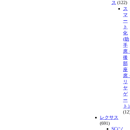
ス
(122)
ス
マ
ー
ト
化
(助
手
席
後
部
座
席
リ
ヤ
ゲ
ー
ト
(12
レクサス
(691)
SC(ソ