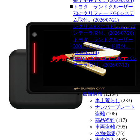
張で不在です。(2026/07/24)
■
トヨタ ランドクルーザー
70にクリフォードG6システ
ム取付。(2026/07/21)
■
レクサスRXにユピテル パ
ンテーラ取付。(2026/07/20)
■
トヨタ ランドクルーザー
300にクリフォード取付。
(2026/07/14)
■
BMW X7にユピテル パン
テーラ取付。(2026/07/13)
カテゴリー
盗難情報
(1,164)
車上荒らし
(233)
ナンバープレート
盗難
(106)
部品盗難
(117)
車両盗難
(795)
器物損壊
(75)
車庫侵入
(409)