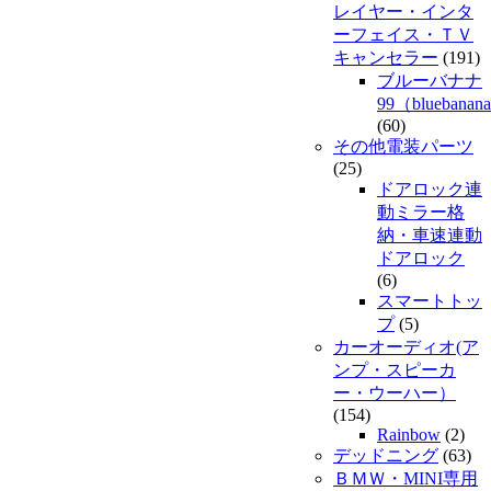
レイヤー・インタ
ーフェイス・ＴＶ
キャンセラー
(191)
ブルーバナナ
99（bluebanan
(60)
その他電装パーツ
(25)
ドアロック連
動ミラー格
納・車速連動
ドアロック
(6)
スマートトッ
プ
(5)
カーオーディオ(ア
ンプ・スピーカ
ー・ウーハー）
(154)
Rainbow
(2)
デッドニング
(63)
ＢＭＷ・MINI専用