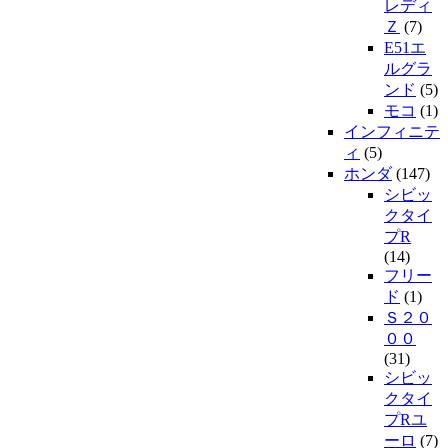
レディ
Ｚ
(7)
E51エ
ルグラ
ンド
(5)
モコ
(1)
インフィニテ
ィ
(5)
ホンダ
(147)
シビッ
クタイ
プR
(14)
フリー
ド
(1)
Ｓ２０
００
(31)
シビッ
クタイ
プRユ
ーロ
(7)