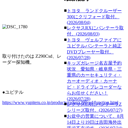
■
トヨタ ランドクルーザー
300にクリフォード取付。
(2026/08/04)
■
レクサスRXにパンテーラ取
付。(2026/08/03)
■
トヨタ ヴェルファイアに
ユピテルパンテーラと純正
DVDプレーヤー取付。
取り付けたのは Z290Csd、レ
(2026/07/28)
ーダー探知機。
■
キッズガレージ名古屋予約
状況 愛知県・岐阜県・三
重県のカーセキュリティ・
カーオーディオ・カーナ
ビ・ドライブレコーダーな
●ユピテル
らお任せください！
(2026/07/28)
https://www.yupiteru.co.jp/products/radar/z290csd/function.html
■
レクサスLXにパンテーラZ
シリーズ取付。(2026/07/27)
■
お盆中の営業について。8月
14日より19日は吉田海外出