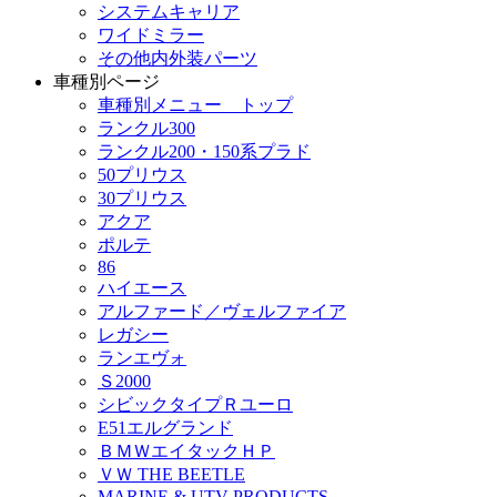
システムキャリア
ワイドミラー
その他内外装パーツ
車種別ページ
車種別メニュー トップ
ランクル300
ランクル200・150系プラド
50プリウス
30プリウス
アクア
ポルテ
86
ハイエース
アルファード／ヴェルファイア
レガシー
ランエヴォ
Ｓ2000
シビックタイプＲユーロ
E51エルグランド
ＢＭＷエイタックＨＰ
ＶＷ THE BEETLE
MARINE & UTV PRODUCTS