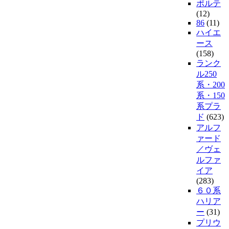
ポルテ
(12)
86
(11)
ハイエ
ース
(158)
ランク
ル250
系・200
系・150
系プラ
ド
(623)
アルフ
ァード
／ヴェ
ルファ
イア
(283)
６０系
ハリア
ー
(31)
プリウ