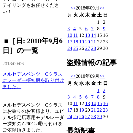
テイリングもお任せくださ
<<
2018年09月
>>
い！
月
火
水
木
金
土
日
1
2
3
4
5
6
7
8
9
10
11
12
13
14
15
16
■［日: 2018年9月6
17
18
19
20
21
22
23
24
25
26
27
28
29
30
日］の一覧
盗難情報の記事
2018/09/06
メルセデスベンツ Cクラス
<<
2018年09月
>>
にレーダー探知機を取り付け
月
火
水
木
金
土
日
ました。
1
2
3
4
5
6
7
8
9
10
11
12
13
14
15
16
メルセデスベンツ Cクラス
17
18
19
20
21
22
23
にお乗りのお客様より、ユピ
24
25
26
27
28
29
30
テル指定店専用モデルレーダ
ー探知のZ290Csd取り付けを
最新記事
ご依頼頂きました。