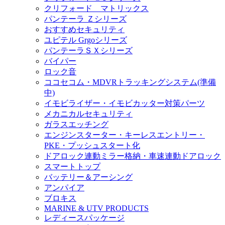
クリフォード マトリックス
パンテーラ Ｚシリーズ
おすすめセキュリティ
ユピテル Grgoシリーズ
パンテーラＳＸシリーズ
バイパー
ロック音
ココセコム・MDVRトラッキングシステム(準備
中)
イモビライザー・イモビカッター対策パーツ
メカニカルセキュリティ
ガラスエッチング
エンジンスターター・キーレスエントリー・
PKE・プッシュスタート化
ドアロック連動ミラー格納・車速連動ドアロック
スマートトップ
バッテリー＆アーシング
アンパイア
ブロキス
MARINE & UTV PRODUCTS
レディースパッケージ