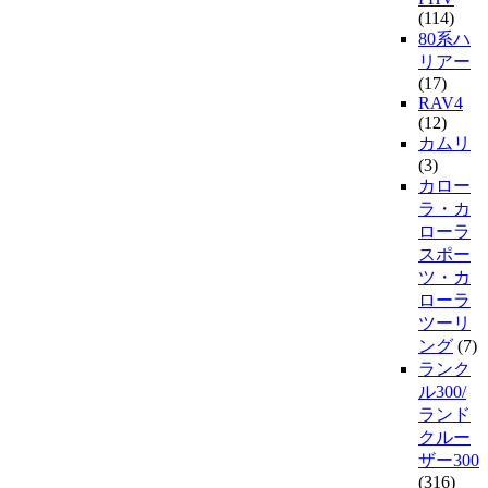
(114)
80系ハ
リアー
(17)
RAV4
(12)
カムリ
(3)
カロー
ラ・カ
ローラ
スポー
ツ・カ
ローラ
ツーリ
ング
(7)
ランク
ル300/
ランド
クルー
ザー300
(316)