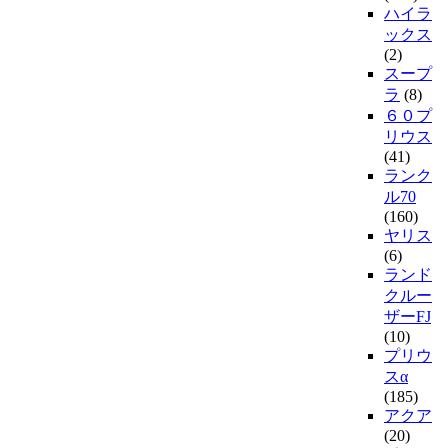
ハイラ
ックス
(2)
スープ
ラ
(8)
６０プ
リウス
(41)
ランク
ル70
(160)
ヤリス
(6)
ランド
クルー
ザーFJ
(10)
プリウ
スα
(185)
アクア
(20)