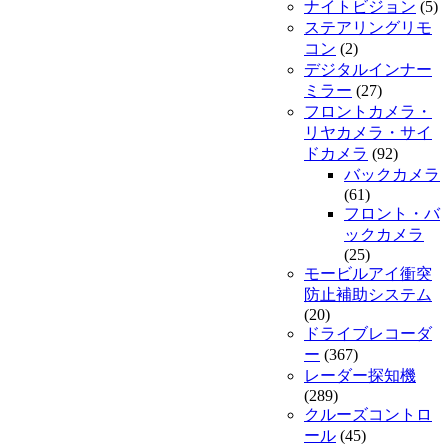
ナイトビジョン
(5)
ステアリングリモ
コン
(2)
デジタルインナー
ミラー
(27)
フロントカメラ・
リヤカメラ・サイ
ドカメラ
(92)
バックカメラ
(61)
フロント・バ
ックカメラ
(25)
モービルアイ衝突
防止補助システム
(20)
ドライブレコーダ
ー
(367)
レーダー探知機
(289)
クルーズコントロ
ール
(45)