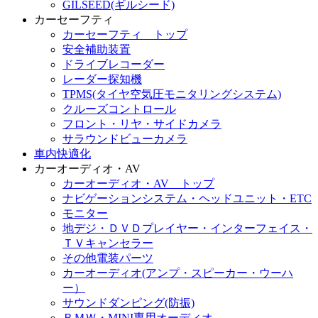
GILSEED(ギルシード)
カーセーフティ
カーセーフティ トップ
安全補助装置
ドライブレコーダー
レーダー探知機
TPMS(タイヤ空気圧モニタリングシステム)
クルーズコントロール
フロント・リヤ・サイドカメラ
サラウンドビューカメラ
車内快適化
カーオーディオ・AV
カーオーディオ・AV トップ
ナビゲーションシステム・ヘッドユニット・ETC
モニター
地デジ・ＤＶＤプレイヤー・インターフェイス・
ＴＶキャンセラー
その他電装パーツ
カーオーディオ(アンプ・スピーカー・ウーハ
ー）
サウンドダンピング(防振)
ＢＭＷ・MINI専用オーディオ