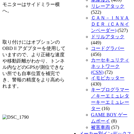
モニターはサイドミラー横
リレーアタック
へ。
(522)
ＣＡＮ－ＩＮＶＡ
ＤＥＲ（ＣＡＮイ
ンベーダー)
(527)
ドリルアタック
取り付けにはオプションの
(449)
OBDⅡアダプターを使用して
コードグラバー
(456)
いますので、より正確な速度
カーセキュリティ
や移動距離がわかり、トンネ
ネットワーク
ル内などのGPSが測位できな
(CSN)
(72)
い所でも自車位置を補完で
イモビカッター
き、警報の精度をより高めら
(430)
れます。
キープログラマー
／キーエミュレタ
ーキーエミュレー
ター
(16)
GAME BOY ゲー
ムボーイ
(8)
被害車両
(57)
メーカー別インデックス