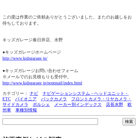
この度は作業のご依頼ありがとうございました、またのお越しをお
待ちしております。
キッズガレージ春日井店、水野
●キッズガレージホームページ
http://www.kidsgarage.jp/
●キッズガレージお問い合わせフォーム
※メールでのお見積もりも受付中。
http://www.kidsgarage.jp/postmail/index.html
カテゴリー：
ナビ
ナビゲーションシステム・ヘッドユニット・
ETC
パイオニア
バックカメラ
フロントカメラ・リヤカメラ・
サイドカメラ
ポルシェ
メーカー別インデックス
店長水野
欧
州車
車種別情報