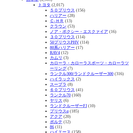
トヨタ
(2,017)
５０プリウス
(156)
ハリアー
(28)
Ｃ-ＨＲ
(13)
クラウン
(53)
ノア・ボクシー・エスクァイア
(16)
３０プリウス
(114)
50プリウスPHV
(114)
80系ハリアー
(17)
RAV4
(12)
カムリ
(3)
カローラ・カローラスポーツ・カローラツ
ーリング
(7)
ランクル300/ランドクルーザー300
(316)
ハイラックス
(2)
スープラ
(8)
６０プリウス
(41)
ランクル70
(160)
ヤリス
(6)
ランドクルーザーFJ
(10)
プリウスα
(185)
アクア
(20)
ポルテ
(12)
86
(11)
ハイエース
(158)