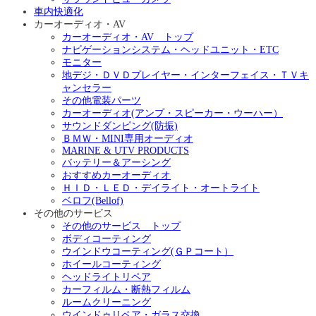
車内快適化
カーオーディオ・AV
カーオーディオ・AV トップ
ナビゲーションシステム・ヘッドユニット・ETC
モニター
地デジ・ＤＶＤプレイヤー・インターフェイス・ＴＶキ
ャンセラー
その他電装パーツ
カーオーディオ(アンプ・スピーカー・ウーハー）
サウンドダンピング(防振)
ＢＭＷ・MINI専用オーディオ
MARINE & UTV PRODUCTS
バッテリー＆アーシング
おすすめカーオーディオ
ＨＩＤ・ＬＥＤ・デイライト・オートライト
ベロフ(Bellof)
その他のサービス
その他のサービス トップ
ボディコーティング
ウインドウコーティング(ＧＰコート）
ホイールコーティング
ヘッドライトリペア
カーフィルム・断熱フィルム
ルームクリーニング
ウインドゥリペア・ガラス交換