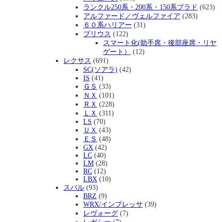
ランクル250系・200系・150系プラド
(623)
アルファード／ヴェルファイア
(283)
６０系ハリアー
(31)
プリウス
(122)
スマート化(助手席・後部座席・リヤ
ゲート）
(12)
レクサス
(691)
SC(ソアラ)
(42)
IS
(41)
ＧＳ
(33)
ＮＸ
(101)
ＲＸ
(228)
ＬＸ
(311)
LS
(70)
ＵＸ
(43)
ＥＳ
(48)
GX
(42)
LC
(40)
LM
(28)
RC
(12)
LBX
(10)
スバル
(93)
BRZ
(9)
WRX/インプレッサ
(39)
レヴォーグ
(7)