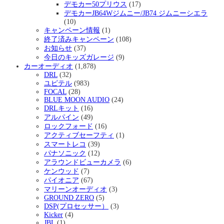
デモカー50プリウス
(17)
デモカーJB64Wジムニー/JB74 ジムニーシエラ
(10)
キャンペーン情報
(1)
終了済みキャンペーン
(108)
お知らせ
(37)
今日のキッズガレージ
(9)
カーオーディオ
(1,878)
DRL
(32)
ユピテル
(983)
FOCAL
(28)
BLUE MOON AUDIO
(24)
DRLキット
(16)
アルパイン
(49)
ロックフォード
(16)
アクティブセーフティ
(1)
スマートレコ
(39)
パナソニック
(12)
アラウンドビューカメラ
(6)
ケンウッド
(7)
パイオニア
(67)
マリーンオーディオ
(3)
GROUND ZERO
(5)
DSP(プロセッサー）
(3)
Kicker
(4)
JBL
(1)