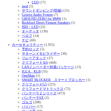
LED
(17)
ipod
(1)
サウンドダンピング(防振)
(31)
Groove Audio System
(7)
GROUND ZERO for BMW
(1)
Rockford Direct Fitment Speakers
(1)
HID・LED
(22)
オーディオ
(130)
ベロフ
(14)
ナビ
(69)
カーセキュリティー
(1,955)
予約ロック
(5)
サターンイモビライザー
(30)
リレーアタック
(27)
クリフォードＧ6
(444)
CANインベーダー対策パッケージ
(13)
IGLA、KLB
(35)
OptiMate
(1)
SMART BLOCKER スマートブロッカー
(1)
クリフォードG5
(225)
クリフォードマトリックス
(72)
パンテーラＺシリーズ
(473)
パンテーラSX
(2)
ゴルゴ
(208)
バイパー
(17)