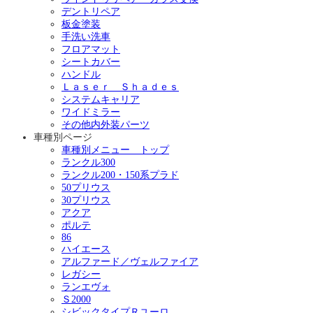
デントリペア
板金塗装
手洗い洗車
フロアマット
シートカバー
ハンドル
Ｌａｓｅｒ Ｓｈａｄｅｓ
システムキャリア
ワイドミラー
その他内外装パーツ
車種別ページ
車種別メニュー トップ
ランクル300
ランクル200・150系プラド
50プリウス
30プリウス
アクア
ポルテ
86
ハイエース
アルファード／ヴェルファイア
レガシー
ランエヴォ
Ｓ2000
シビックタイプＲユーロ