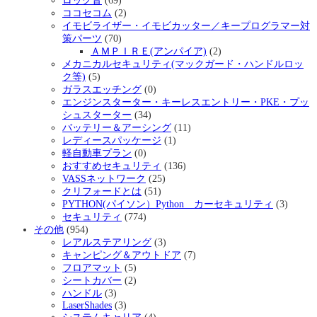
ロック音
(69)
ココセコム
(2)
イモビライザー・イモビカッター／キープログラマー対
策パーツ
(70)
ＡＭＰＩＲＥ(アンパイア)
(2)
メカニカルセキュリティ(マックガード・ハンドルロッ
ク等)
(5)
ガラスエッチング
(0)
エンジンスターター・キーレスエントリー・PKE・プッ
シュスターター
(34)
バッテリー＆アーシング
(11)
レディースパッケージ
(1)
軽自動車プラン
(0)
おすすめセキュリティ
(136)
VASSネットワーク
(25)
クリフォードとは
(51)
PYTHON(パイソン）Python カーセキュリティ
(3)
セキュリティ
(774)
その他
(954)
レアルステアリング
(3)
キャンピング＆アウトドア
(7)
フロアマット
(5)
シートカバー
(2)
ハンドル
(3)
LaserShades
(3)