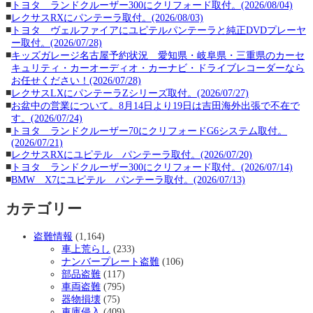
■
トヨタ ランドクルーザー300にクリフォード取付。(2026/08/04)
■
レクサスRXにパンテーラ取付。(2026/08/03)
■
トヨタ ヴェルファイアにユピテルパンテーラと純正DVDプレーヤ
ー取付。(2026/07/28)
■
キッズガレージ名古屋予約状況 愛知県・岐阜県・三重県のカーセ
キュリティ・カーオーディオ・カーナビ・ドライブレコーダーなら
お任せください！(2026/07/28)
■
レクサスLXにパンテーラZシリーズ取付。(2026/07/27)
■
お盆中の営業について。8月14日より19日は吉田海外出張で不在で
す。(2026/07/24)
■
トヨタ ランドクルーザー70にクリフォードG6システム取付。
(2026/07/21)
■
レクサスRXにユピテル パンテーラ取付。(2026/07/20)
■
トヨタ ランドクルーザー300にクリフォード取付。(2026/07/14)
■
BMW X7にユピテル パンテーラ取付。(2026/07/13)
カテゴリー
盗難情報
(1,164)
車上荒らし
(233)
ナンバープレート盗難
(106)
部品盗難
(117)
車両盗難
(795)
器物損壊
(75)
車庫侵入
(409)