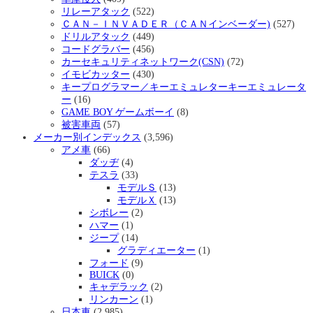
リレーアタック
(522)
ＣＡＮ－ＩＮＶＡＤＥＲ（ＣＡＮインベーダー)
(527)
ドリルアタック
(449)
コードグラバー
(456)
カーセキュリティネットワーク(CSN)
(72)
イモビカッター
(430)
キープログラマー／キーエミュレターキーエミュレータ
ー
(16)
GAME BOY ゲームボーイ
(8)
被害車両
(57)
メーカー別インデックス
(3,596)
アメ車
(66)
ダッヂ
(4)
テスラ
(33)
モデルＳ
(13)
モデルＸ
(13)
シボレー
(2)
ハマー
(1)
ジープ
(14)
グラディエーター
(1)
フォード
(9)
BUICK
(0)
キャデラック
(2)
リンカーン
(1)
日本車
(2,985)