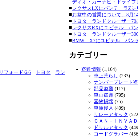
ディオ・カーナビ・ドライブレコー
■
レクサスLXにパンテーラZシリーズ
■
お盆中の営業について。8月14日
■
トヨタ ランドクルーザー70にク
■
レクサスRXにユピテル パンテーラ
■
トヨタ ランドクルーザー300にク
■
BMW X7にユピテル パンテーラ
カテゴリー
盗難情報
(1,164)
リフォードＧ6
トヨタ
ラン
車上荒らし
(233)
ナンバープレート盗
部品盗難
(117)
車両盗難
(795)
器物損壊
(75)
車庫侵入
(409)
リレーアタック
(522
ＣＡＮ－ＩＮＶＡＤ
ドリルアタック
(449
コードグラバー
(456