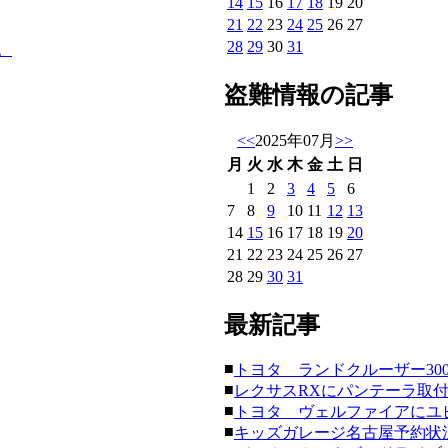
14
15
16
17
18
19
20
21
22
23
24
25
26
27
28
29
30
31
。
盗難情報の記事
<<
2025年07月
>>
月
火
水
木
金
土
日
1
2
3
4
5
6
7
8
9
10
11
12
13
14
15
16
17
18
19
20
21
22
23
24
25
26
27
28
29
30
31
最新記事
■
トヨタ ランドクルーザー300にク
■
レクサスRXにパンテーラ取付。(20
■
トヨタ ヴェルファイアにユピテ
■
。
キッズガレージ名古屋予約状