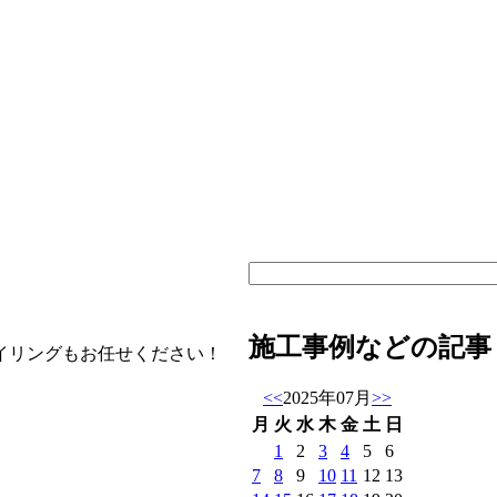
施工事例などの記事
イリングもお任せください！
<<
2025年07月
>>
月
火
水
木
金
土
日
1
2
3
4
5
6
7
8
9
10
11
12
13