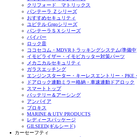
クリフォード マトリックス
パンテーラ Ｚシリーズ
おすすめセキュリティ
ユピテル Grgoシリーズ
パンテーラＳＸシリーズ
バイパー
ロック音
ココセコム・MDVRトラッキングシステム(準備中
イモビライザー・イモビカッター対策パーツ
メカニカルセキュリティ
ガラスエッチング
エンジンスターター・キーレスエントリー・PKE
ドアロック連動ミラー格納・車速連動ドアロック
スマートトップ
バッテリー＆アーシング
アンパイア
ブロキス
MARINE & UTV PRODUCTS
レディースパッケージ
GILSEED(ギルシード)
カーセーフティ