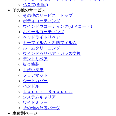
ベロフ(Bellof)
その他のサービス
その他のサービス トップ
ボディコーティング
ウインドウコーティング(ＧＰコート）
ホイールコーティング
ヘッドライトリペア
カーフィルム・断熱フィルム
ルームクリーニング
ウインドゥリペア・ガラス交換
デントリペア
板金塗装
手洗い洗車
フロアマット
シートカバー
ハンドル
Ｌａｓｅｒ Ｓｈａｄｅｓ
システムキャリア
ワイドミラー
その他内外装パーツ
車種別ページ