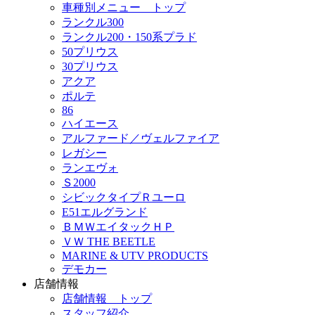
車種別メニュー トップ
ランクル300
ランクル200・150系プラド
50プリウス
30プリウス
アクア
ポルテ
86
ハイエース
アルファード／ヴェルファイア
レガシー
ランエヴォ
Ｓ2000
シビックタイプＲユーロ
E51エルグランド
ＢＭＷエイタックＨＰ
ＶＷ THE BEETLE
MARINE & UTV PRODUCTS
デモカー
店舗情報
店舗情報 トップ
スタッフ紹介