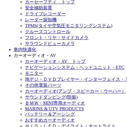
カーセーフティ トップ
安全補助装置
ドライブレコーダー
レーダー探知機
TPMS(タイヤ空気圧モニタリングシステム)
クルーズコントロール
フロント・リヤ・サイドカメラ
サラウンドビューカメラ
車内快適化
カーオーディオ・AV
カーオーディオ・AV トップ
ナビゲーションシステム・ヘッドユニット・ETC
モニター
地デジ・ＤＶＤプレイヤー・インターフェイス・
その他電装パーツ
カーオーディオ(アンプ・スピーカー・ウーハー）
サウンドダンピング(防振)
ＢＭＷ・MINI専用オーディオ
MARINE & UTV PRODUCTS
バッテリー＆アーシング
おすすめカーオーディオ
ＨＩＤ・ＬＥＤ・デイライト・オートライト