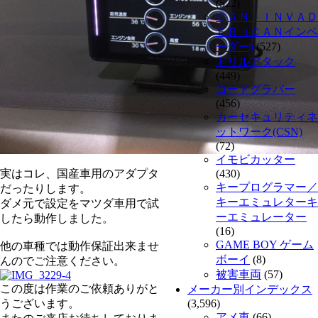
(522)
ＣＡＮ－ＩＮＶＡＤ
ＥＲ（ＣＡＮインベ
ーダー)
(527)
ドリルアタック
(449)
コードグラバー
(456)
カーセキュリティネ
ットワーク(CSN)
(72)
イモビカッター
実はコレ、国産車用のアダプタ
(430)
キープログラマー／
だったりします。
キーエミュレターキ
ダメ元で設定をマツダ車用で試
ーエミュレーター
したら動作しました。
(16)
GAME BOY ゲーム
他の車種では動作保証出来ませ
ボーイ
(8)
んのでご注意ください。
被害車両
(57)
この度は作業のご依頼ありがと
メーカー別インデックス
うございます。
(3,596)
アメ車
(66)