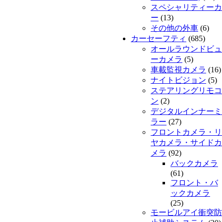
スペシャリティーカ
ー
(13)
その他の外車
(6)
カーセーフティ
(685)
オールラウンドビュ
ーカメラ
(5)
車載監視カメラ
(16)
ナイトビジョン
(5)
ステアリングリモコ
ン
(2)
デジタルインナーミ
ラー
(27)
フロントカメラ・リ
ヤカメラ・サイドカ
メラ
(92)
バックカメラ
(61)
フロント・バ
ックカメラ
(25)
モービルアイ衝突防