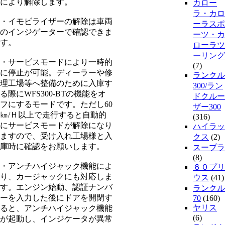
により解除します。
カロー
ラ・カロ
・イモビライザーの解除は車両
ーラスポ
のインジゲーターで確認できま
ーツ・カ
す。
ローラツ
ーリング
・サービスモードにより一時的
(7)
に停止が可能。ディーラーや修
ランクル
理工場等へ整備のために入庫す
300/ラン
る際にWFS300-BTの機能をオ
ドクルー
フにするモードです。ただし60
ザー300
㎞/Ｈ以上で走行すると自動的
(316)
にサービスモードが解除になり
ハイラッ
ますので、受け入れ工場様と入
クス
(2)
庫時に確認をお願いします。
スープラ
(8)
・アンチハイジャック機能によ
６０プリ
り、カージャックにも対応しま
ウス
(41)
す。エンジン始動、認証ナンバ
ランクル
ーを入力した後にドアを開閉す
70
(160)
ヤリス
ると、アンチハイジャック機能
(6)
が起動し、インジケータが異常