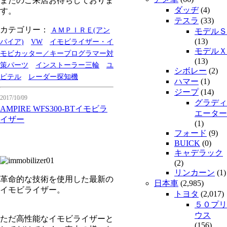
またのご来店お待ちしておりま
ダッヂ
(4)
す。
テスラ
(33)
カテゴリー：
ＡＭＰＩＲＥ(アン
モデルＳ
(13)
パイア)
VW
イモビライザー・イ
モデルＸ
モビカッター／キープログラマー対
(13)
策パーツ
インストーラー三輪
ユ
シボレー
(2)
ピテル
レーダー探知機
ハマー
(1)
ジープ
(14)
2017/10/09
グラディ
AMPIRE WFS300-BTイモビラ
エーター
イザー
(1)
フォード
(9)
BUICK
(0)
キャデラック
(2)
リンカーン
(1)
革命的な技術を使用した最新の
日本車
(2,985)
イモビライザー。
トヨタ
(2,017)
５０プリ
ウス
ただ高性能なイモビライザーと
(156)