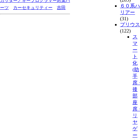
カッター／キープログラマー対策パ
６０系ハ
ーツ
カーセキュリティー
吉田
リアー
(31)
プリウス
(122)
ス
マ
ー
ト
化
(助
手
席
後
部
座
席
リ
ヤ
ゲ
ー