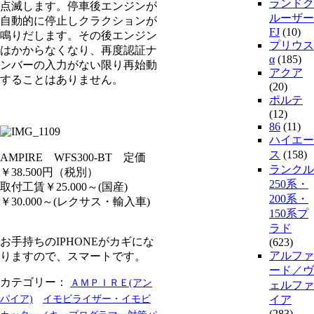
ランドク
点滅します。停車後エンジンが
ルーザー
自動的に停止しクラクションが
FJ
(10)
鳴りだします。その後エンジン
プリウス
はかからなくなり、再度認証ナ
α
(185)
ンバーの入力がない限り再始動
アクア
することはありません。
(20)
ポルテ
(12)
86
(11)
ハイエー
ス
(158)
AMPIRE WFS300-BT 定価
ランクル
￥38.500円（税別）
250系・
取付工賃￥25.000～(国産)
200系・
￥30.000～(レクサス・輸入車)
150系プ
ラド
お手持ちのIPHONEがカギにな
(623)
アルファ
りますので、スマートです。
ード／ヴ
カテゴリー：
ＡＭＰＩＲＥ(アン
ェルファ
パイア)
イモビライザー・イモビ
イア
(283)