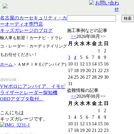
名古屋のカーセキュリティ・カ
ーオーディオ専門店
キッズガレージのブログ
施工事例などの記事
<<
2026年08月
>>
輸入車も歓迎！カーナビ・ドラレ
月
火
水
木
金
土
日
コ・レーダー・カーディテイリング
1
2
もお任せください！
3
4
5
6
7
8
9
10
11
12
13
14
15
16
ホーム
>
ＡＭＰＩＲＥ(アンパイア)
17
18
19
20
21
22
23
24
25
26
27
28
29
30
2019/12/30
31
VWポロにアンパイア、イモビ
盗難情報の記事
ライザーとレーダー探知機
<<
2026年08月
>>
OBDアダプタ取付。
月
火
水
木
金
土
日
1
2
こんにちは
3
4
5
6
7
8
9
キッズガレージです。
10
11
12
13
14
15
16
17
18
19
20
21
22
23