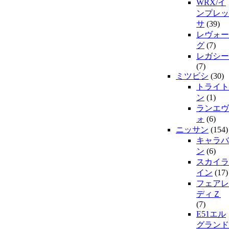
WRX/イ
ンプレッ
サ
(39)
レヴォー
グ
(7)
レガシー
(7)
ミツビシ
(30)
トライト
ン
(1)
ランエヴ
ォ
(6)
ニッサン
(154)
キャラバ
ン
(6)
スカイラ
イン
(17)
フェアレ
ディＺ
(7)
E51エル
グランド