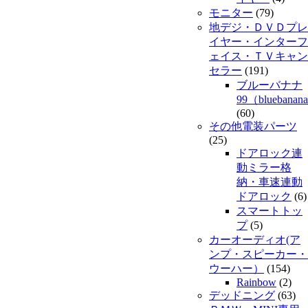
モニター
(79)
地デジ・ＤＶＤプレ
イヤー・インターフ
ェイス・ＴＶキャン
セラー
(191)
ブルーバナナ
99（bluebanan
(60)
その他電装パーツ
(25)
ドアロック連
動ミラー格
納・車速連動
ドアロック
(6)
スマートトッ
プ
(5)
カーオーディオ(ア
ンプ・スピーカー・
ウーハー）
(154)
Rainbow
(2)
デッドニング
(63)