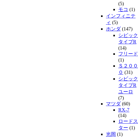
(5)
モコ
(1)
インフィニテ
ィ
(5)
ホンダ
(147)
シビック
タイプR
(14)
フリード
(1)
Ｓ２００
０
(31)
シビック
タイプR
ユーロ
(7)
マツダ
(60)
RX-7
(14)
ロードス
ター
(1)
光岡
(1)