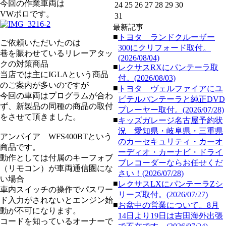
今回の作業車両は
24
25
26
27
28
29
30
VWポロです。
31
最新記事
■
トヨタ ランドクルーザー
ご依頼いただいたのは
300にクリフォード取付。
巷を賑わせているリレーアタッ
(2026/08/04)
クの対策商品
■
レクサスRXにパンテーラ取
当店では主にIGLAという商品
付。(2026/08/03)
のご案内が多いのですが
■
トヨタ ヴェルファイアにユ
今回の車両はプログラムが合わ
ピテルパンテーラと純正DVD
ず、新製品の同種の商品の取付
プレーヤー取付。(2026/07/28)
をさせて頂きました。
■
キッズガレージ名古屋予約状
況 愛知県・岐阜県・三重県
アンパイア WFS400BTという
のカーセキュリティ・カーオ
商品です。
ーディオ・カーナビ・ドライ
動作としては付属のキーフォブ
ブレコーダーならお任せくだ
（リモコン）が車両通信圏にな
さい！(2026/07/28)
い場合
■
レクサスLXにパンテーラZシ
車内スイッチの操作でパスワー
リーズ取付。(2026/07/27)
ド入力がされないとエンジン始
■
お盆中の営業について。8月
動が不可になります。
14日より19日は吉田海外出張
コードを知っているオーナーで