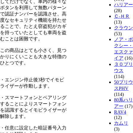
してだけでなく、車内の様々な
ハリアー
ボタンを利用して無数パターン
(28)
で認証ナンバーを認識させ、高
Ｃ-ＨＲ
度なセキュリティ機能を持たせ
(13)
ることで、たとえ窃盗犯がカギ
クラウン
を持っていたとしても車両を盗
(53)
むことは困難です。
ノア・ボ
クシー・
この商品はとても小さく、見つ
エスクァ
かりにくいことも大きな特徴の
イア
(16)
ひとつです。
３０プリ
ウス
(114)
・エンジン停止後3秒でイモビ
50プリウ
ライザーが作動します。
スPHV
(114)
・スマートフォンとペアリング
80系ハリ
することによりスマートフォン
アー
(17)
を認識するとイモビライザーが
RAV4
解除します。
(12)
カムリ
・任意に設定した暗証番号入力
(3)