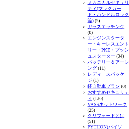
メカニカルセキュリ
ティ(マックガー
ド・ハンドルロック
等)
(5)
ガラスエッチング
(0)
エンジンスタータ
ー・キーレスエント
リー・PKE・プッシ
ュスターター
(34)
バッテリー＆アーシ
ング
(11)
レディースパッケー
ジ
(1)
軽自動車プラン
(0)
おすすめセキュリテ
ィ
(136)
VASSネットワーク
(25)
クリフォードとは
(51)
PYTHON(パイソ