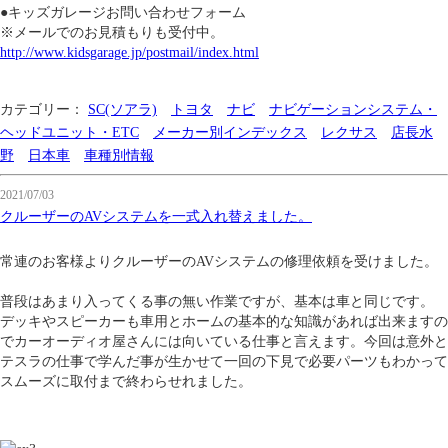
●キッズガレージお問い合わせフォーム
※メールでのお見積もりも受付中。
http://www.kidsgarage.jp/postmail/index.html
カテゴリー：
SC(ソアラ)
トヨタ
ナビ
ナビゲーションシステム・
ヘッドユニット・ETC
メーカー別インデックス
レクサス
店長水
野
日本車
車種別情報
2021/07/03
クルーザーのAVシステムを一式入れ替えました。
常連のお客様よりクルーザーのAVシステムの修理依頼を受けました。
普段はあまり入ってくる事の無い作業ですが、基本は車と同じです。
デッキやスピーカーも車用とホームの基本的な知識があれば出来ますの
でカーオーディオ屋さんには向いている仕事と言えます。今回は意外と
テスラの仕事で学んだ事が生かせて一回の下見で必要パーツもわかって
スムーズに取付まで終わらせれました。