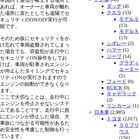
本国内で通信が確立する場所で
ダッヂ
(4)
あれば、オーナーと車両が離れ
テスラ
(33)
た場所に居たとしても遠隔でセ
モデルＳ
キュリティのON/OFF実行が可
(13)
能です。
モデルＸ
(13)
そのため仮にセキュリティをか
シボレー
(2)
け忘れて車両盗難されてしまっ
ハマー
(1)
た場合でも、窃盗犯が走行中に
ジープ
(14)
セキュリティON操作をしてお
グラディ
けば、車両が駐車されエンジン
エーター
が停止したタイミングでセキュ
(1)
リティONが実行されますので
フォード
(9)
エンジンの始動ができなくなり
BUICK
(0)
ます。
キャデラック
ここで大切なことは、走行中に
(2)
エンジンを停止させないシステ
リンカーン
(1)
ムであることです。走行中に急
日本車
(2,985)
にエンジンが停止した場合、大
トヨタ
(2,017)
事故につながる可能性があるた
５０プリ
め安全性を考慮した制御を行っ
ウス
ています。
(156)