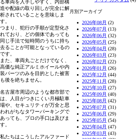
る車両を入手しやすく、内部構
造や配線の取り回しが完全に解
月別アーカイブ
析されていることを意味しま
す。
2026年08月
(2)
つまり、犯行の手順が定型化さ
2026年07月
(13)
れており、どの個体であっても
2026年06月
(32)
同じ手法で短時間のうちに持ち
2026年05月
(25)
去ることが可能となっているの
2026年04月
(28)
です。
2026年03月
(23)
また、車両丸ごとだけでなく、
2026年02月
(22)
高価な純正アルミホイールや内
2026年01月
(26)
装パーツのみを目的とした被害
2025年12月
(44)
も後を絶ちません。
2025年11月
(28)
2025年10月
(27)
名古屋市周辺のような都市部で
2025年09月
(40)
は、人目がつきにくい月極駐車
2025年08月
(42)
場や、セキュリティが万全と思
2025年07月
(31)
われがちなタワーパーキングで
2025年06月
(29)
あっても、プロの手口は及びま
2025年05月
(54)
す。
2025年04月
(47)
2025年03月
(43)
私たちはこうしたアルファード