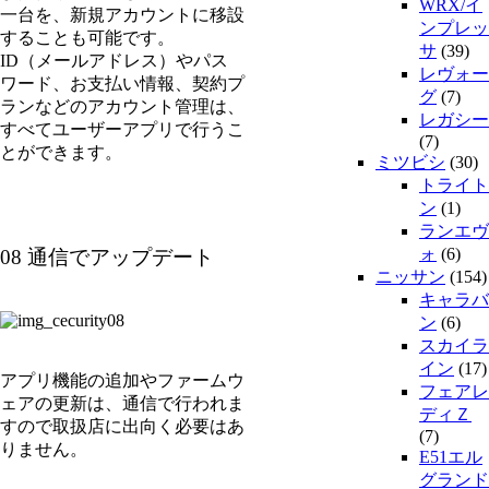
WRX/イ
一台を、新規アカウントに移設
ンプレッ
することも可能です。
サ
(39)
ID（メールアドレス）やパス
レヴォー
ワード、お支払い情報、契約プ
グ
(7)
ランなどのアカウント管理は、
レガシー
すべてユーザーアプリで行うこ
(7)
とができます。
ミツビシ
(30)
トライト
ン
(1)
ランエヴ
ォ
(6)
08 通信でアップデート
ニッサン
(154)
キャラバ
ン
(6)
スカイラ
イン
(17)
アプリ機能の追加やファームウ
フェアレ
ェアの更新は、通信で行われま
ディＺ
すので取扱店に出向く必要はあ
(7)
りません。
E51エル
グランド