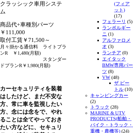
クラッシック車用システ
(フィア
ット)
ム
(17)
フェラーリ
(5)
商品代+車種別パーツ
ランボルギー
￥111,000
ニ
(1)
取付工賃￥71,500～
アルファロメ
オ
(3)
月々掛かる通信料 ライトプラ
ランチア
(0)
ンR ￥1,480(月額)
エイタック
スタンダー
BMW専用パー
ドプランR￥1,980(月額)
ツ
(8)
VW
(48)
ザ ビー
カーセキュリティを装着
トル
(10)
キャンピングカー
はしたけど、まだ不安な
(2)
方、常に車を監視したい
トラック
(28)
方、念には念をで、やれ
MARINE & UTV
PRODUCTS(船舶・
ることは全てやっておき
バイク・トラック・
たい方などに、セキュリ
重機・農機等)
(24)