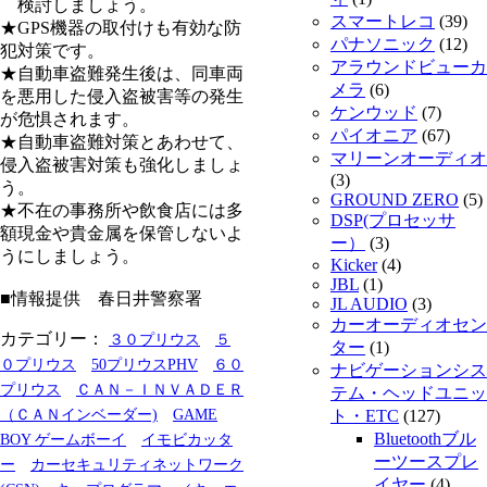
検討しましょう。
スマートレコ
(39)
★GPS機器の取付けも有効な防
パナソニック
(12)
犯対策です。
アラウンドビューカ
★自動車盗難発生後は、同車両
メラ
(6)
を悪用した侵入盗被害等の発生
ケンウッド
(7)
が危惧されます。
パイオニア
(67)
★自動車盗難対策とあわせて、
マリーンオーディオ
侵入盗被害対策も強化しましょ
(3)
う。
GROUND ZERO
(5)
★不在の事務所や飲食店には多
DSP(プロセッサ
額現金や貴金属を保管しないよ
ー）
(3)
うにしましょう。
Kicker
(4)
JBL
(1)
■情報提供 春日井警察署
JL AUDIO
(3)
カーオーディオセン
カテゴリー：
３０プリウス
５
ター
(1)
０プリウス
50プリウスPHV
６０
ナビゲーションシス
プリウス
ＣＡＮ－ＩＮＶＡＤＥＲ
テム・ヘッドユニッ
（ＣＡＮインベーダー)
GAME
ト・ETC
(127)
Bluetoothブル
BOY ゲームボーイ
イモビカッタ
ーツースプレ
ー
カーセキュリティネットワーク
イヤー
(4)