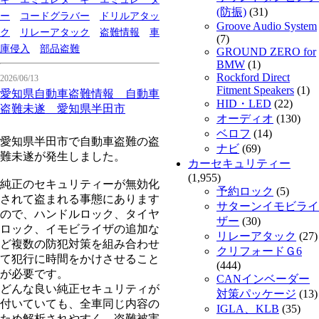
(防振)
(31)
ー
コードグラバー
ドリルアタッ
Groove Audio System
ク
リレーアタック
盗難情報
車
(7)
庫侵入
部品盗難
GROUND ZERO for
BMW
(1)
Rockford Direct
2026/06/13
Fitment Speakers
(1)
愛知県自動車盗難情報 自動車
HID・LED
(22)
盗難未遂 愛知県半田市
オーディオ
(130)
ベロフ
(14)
愛知県半田市で自動車盗難の盗
ナビ
(69)
難未遂が発生しました。
カーセキュリティー
(1,955)
純正のセキュリティーが無効化
予約ロック
(5)
されて盗まれる事態にあります
サターンイモビライ
ので、ハンドルロック、タイヤ
ザー
(30)
ロック、イモビライザの追加な
リレーアタック
(27)
ど複数の防犯対策を組み合わせ
クリフォードＧ6
て犯行に時間をかけさせること
(444)
が必要です。
CANインベーダー
どんな良い純正セキュリティが
対策パッケージ
(13)
付いていても、全車同じ内容の
IGLA、KLB
(35)
ため解析されやすく、盗難被害