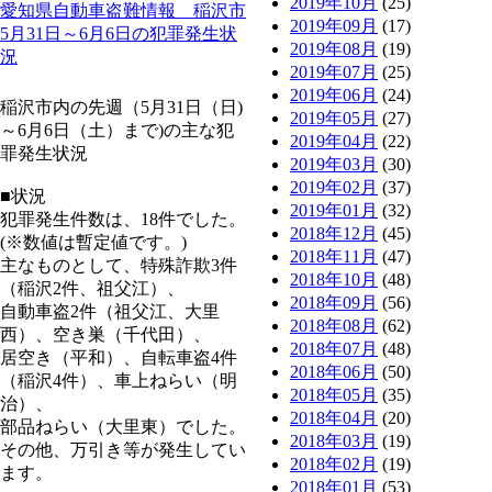
2019年10月
(25)
愛知県自動車盗難情報 稲沢市
2019年09月
(17)
5月31日～6月6日の犯罪発生状
2019年08月
(19)
況
2019年07月
(25)
2019年06月
(24)
稲沢市内の先週（5月31日（日)
2019年05月
(27)
～6月6日（土）まで)の主な犯
2019年04月
(22)
罪発生状況
2019年03月
(30)
2019年02月
(37)
■状況
2019年01月
(32)
犯罪発生件数は、18件でした。
2018年12月
(45)
(※数値は暫定値です。)
2018年11月
(47)
主なものとして、特殊詐欺3件
2018年10月
(48)
（稲沢2件、祖父江）、
2018年09月
(56)
自動車盗2件（祖父江、大里
2018年08月
(62)
西）、空き巣（千代田）、
2018年07月
(48)
居空き（平和）、自転車盗4件
2018年06月
(50)
（稲沢4件）、車上ねらい（明
2018年05月
(35)
治）、
2018年04月
(20)
部品ねらい（大里東）でした。
2018年03月
(19)
その他、万引き等が発生してい
2018年02月
(19)
ます。
2018年01月
(53)