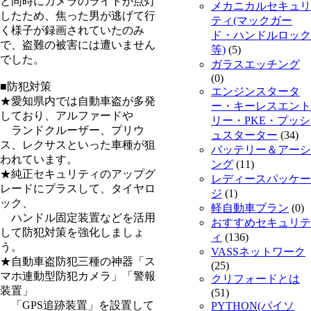
と同時にカメラのライトが点灯
メカニカルセキュリ
したため、焦った男が逃げて行
ティ(マックガー
く様子が録画されていたのみ
ド・ハンドルロック
で、盗難の被害には遭いません
等)
(5)
でした。
ガラスエッチング
(0)
■防犯対策
エンジンスタータ
★愛知県内では自動車盗が多発
ー・キーレスエント
しており、アルファードや
リー・PKE・プッシ
ランドクルーザー、プリウ
ュスターター
(34)
ス、レクサスといった車種が狙
バッテリー＆アーシ
われています。
ング
(11)
★純正セキュリティのアップグ
レディースパッケー
レードにプラスして、タイヤロ
ジ
(1)
ック、
軽自動車プラン
(0)
ハンドル固定装置などを活用
おすすめセキュリテ
して防犯対策を強化しましょ
ィ
(136)
う。
VASSネットワーク
★自動車盗防犯三種の神器「ス
(25)
マホ連動型防犯カメラ」「警報
クリフォードとは
装置」
(51)
「GPS追跡装置」を設置して
PYTHON(パイソ