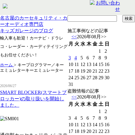
名古屋のカーセキュリティ・カ
ーオーディオ専門店
キッズガレージのブログ
施工事例などの記事
<<
2026年08月
>>
輸入車も歓迎！カーナビ・ドラレ
月
火
水
木
金
土
日
コ・レーダー・カーディテイリング
1
2
もお任せください！
3
4
5
6
7
8
9
10
11
12
13
14
15
16
ホーム
>
キープログラマー／キー
エミュレターキーエミュレーター
17
18
19
20
21
22
23
24
25
26
27
28
29
30
31
2026/06/27
盗難情報の記事
SMART BLOCKER(スマートブ
<<
2026年08月
>>
ロッカー)の取り扱いを開始し
月
火
水
木
金
土
日
ました。
1
2
3
4
5
6
7
8
9
10
11
12
13
14
15
16
17
18
19
20
21
22
23