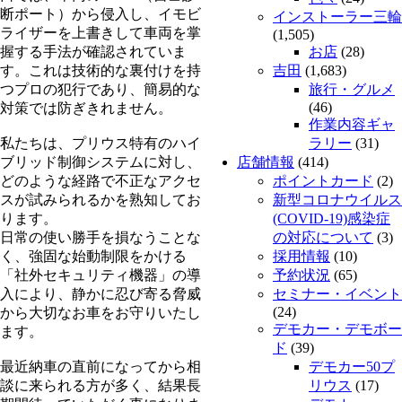
断ポート）から侵入し、イモビ
インストーラー三輪
ライザーを上書きして車両を掌
(1,505)
握する手法が確認されていま
お店
(28)
す。これは技術的な裏付けを持
吉田
(1,683)
つプロの犯行であり、簡易的な
旅行・グルメ
(46)
対策では防ぎきれません。
作業内容ギャ
私たちは、プリウス特有のハイ
ラリー
(31)
ブリッド制御システムに対し、
店舗情報
(414)
どのような経路で不正なアクセ
ポイントカード
(2)
スが試みられるかを熟知してお
新型コロナウイルス
ります。
(COVID-19)感染症
日常の使い勝手を損なうことな
の対応について
(3)
く、強固な始動制限をかける
採用情報
(10)
「社外セキュリティ機器」の導
予約状況
(65)
入により、静かに忍び寄る脅威
セミナー・イベント
(24)
から大切なお車をお守りいたし
デモカー・デモボー
ます。
ド
(39)
最近納車の直前になってから相
デモカー50プ
談に来られる方が多く、結果長
リウス
(17)