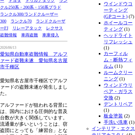
ー
トヨタ
ドリルアタック
ラン
ウインドウコ
クル250系・200系・150系プラド
ーティング
ランクル300/ランドクルーザー
(GPコート)
(7)
300
ランクル70
ランドクルーザ
ホイールコー
ーFJ
リレーアタック
レクサス
ティング
(1)
盗難情報
車両盗難
車庫侵入
ヘッドライト
リフレッシュ
(1)
2026/06/13
カーフィル
愛知県自動車盗難情報 アルフ
ム・断熱フィ
ァード盗難未遂 愛知県名古屋
ルム
(11)
市千種区
ルームクリー
ニング
(1)
愛知県名古屋市千種区でアルフ
ウィンドウリ
ァードの盗難未遂が発生しまし
ペア・ガラス
た。
交換
(2)
デントリペア
アルファードが狙われる背景に
(1)
は、国内における圧倒的な普及
板金塗装
(2)
台数が大きく関係しています。
手洗い洗車
(1)
流通量が多いということは、窃
インテリア・エクス
盗団にとっても「練習台」とな
テリアカスタム
(4)