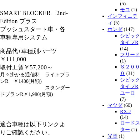
(5)
モコ
(1)
SMART BLOCKER 2nd-
インフィニテ
Edition プラス
ィ
(5)
プッシュスタート車・各
ホンダ
(147)
シビック
車種専用システム
タイプR
(14)
商品代+車種別パーツ
フリード
￥111,000
(1)
取付工賃￥57,200～
Ｓ２００
０
(31)
月々掛かる通信料 ライトプラ
シビック
ンR ￥1480(月額)
タイプR
スタンダー
ユーロ
ドプランR￥1,980(月額)
(7)
マツダ
(60)
RX-7
(14)
ロードス
適合車種は以下リンクよ
ター
(1)
りご確認ください。
光岡
(1)