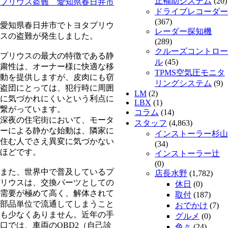
止補助システム
(20)
プリウス盗難 愛知県春日井市
ドライブレコーダー
(367)
愛知県春日井市でトヨタプリウ
レーダー探知機
スの盗難が発生しました。
(289)
クルーズコントロー
プリウスの最大の特徴である静
ル
(45)
粛性は、オーナー様に快適な移
TPMS空気圧モニタ
動を提供しますが、皮肉にも窃
リングシステム
(9)
盗団にとっては、犯行時に周囲
LM
(2)
に気づかれにくいという利点に
LBX
(1)
繋がっています。
コラム
(14)
深夜の住宅街において、モータ
スタッフ
(4,863)
ーによる静かな始動は、隣家に
インストーラー杉山
住む人でさえ異変に気づかない
(34)
ほどです。
インストーラー辻
(0)
また、世界中で普及しているプ
店長水野
(1,782)
リウスは、交換パーツとしての
休日
(0)
需要が極めて高く、解体されて
取付
(187)
部品単位で流通してしまうこと
おでかけ
(7)
も少なくありません。近年の手
グルメ
(0)
口では、車両のOBD2（自己診
色々
(24)