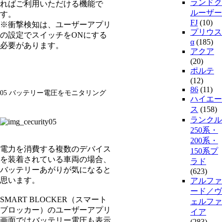
ランドク
ればご利用いただける機能で
ルーザー
す。
FJ
(10)
※衝撃検知は、ユーザーアプリ
プリウス
の設定でスイッチをONにする
α
(185)
必要があります。
アクア
(20)
ポルテ
(12)
86
(11)
05 バッテリー電圧をモニタリング
ハイエー
ス
(158)
ランクル
250系・
200系・
電力を消費する複数のデバイス
150系プ
を装着されている車両の場合、
ラド
バッテリーあがりが気になると
(623)
思います。
アルファ
ード／ヴ
SMART BLOCKER（スマート
ェルファ
ブロッカー）のユーザーアプリ
イア
画面ではバッテリー電圧も表示
(283)