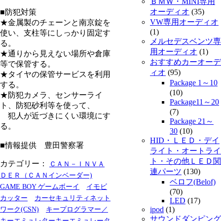
ＢＭＷ・MINI専用
オーディオ
(35)
■防犯対策
VW専用オーディオ
★金属製のチェーンと南京錠を
(1)
使い、支柱等にしっかり固定す
メルセデスベンツ専
る。
用オーディオ
(1)
★通りから見えない場所や倉庫
おすすめカーオーデ
等で保管する。
ィオ
(95)
★タイヤの保管サービスを利用
Package 1～10
する。
(10)
★防犯カメラ、センサーライ
Package11～20
ト、防犯砂利等を使って、
(7)
犯人が近づきにくい環境にす
Package 21～
る。
30
(10)
HID・ＬＥＤ・デイ
■情報提供 豊田警察署
ライト・オートライ
ト・その他ＬＥＤ関
カテゴリー：
ＣＡＮ－ＩＮＶＡ
連パーツ
(130)
ＤＥＲ（ＣＡＮインベーダー)
ベロフ(Belof)
GAME BOY ゲームボーイ
イモビ
(70)
カッター
カーセキュリティネット
LED
(17)
ipod
(1)
ワーク(CSN)
キープログラマー／
サウンドダンピング
キーエミュレターキーエミュレータ