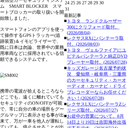
通信型カーセキュリティシステ
24
25
26
27
28
29
30
ム SMART BLOCKER スマ
31
ートブロッカーの取り扱いを開
最新記事
始致しました。
■
トヨタ ランドクルーザー
300にクリフォード取付。
スマートフォンのアプリを使っ
(2026/08/04)
て操作するGPSトラッカー(追
■
レクサスRXにパンテーラ取
跡装置)＆イモビライザーで、
付。(2026/08/03)
既に日本は勿論、世界中の業務
■
トヨタ ヴェルファイアにユ
用車両などに採用されている信
ピテルパンテーラと純正DVD
頼できるシステムです。
プレーヤー取付。(2026/07/28)
■
キッズガレージ名古屋予約状
況 愛知県・岐阜県・三重県
のカーセキュリティ・カーオ
ーディオ・カーナビ・ドライ
携帯の電波が拾えるところなら
ブレコーダーならお任せくだ
どこでも、遠くに離れていても
さい！(2026/07/28)
セキュリティのON/OFFが可能
■
レクサスLXにパンテーラZシ
で、常に自分の車の場所をグー
リーズ取付。(2026/07/27)
グルマップに表示させる事が出
■
お盆中の営業について。8月
来て、万が一車を他人が運転し
14日より19日は吉田海外出張
ていても、停止させることが出