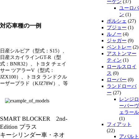
ーゲン
(37)
ユーロバ
ン
(1)
ポルシェ
(27)
対応車種の一例
プジョー
(1)
ルノー
(4)
ジャガー
(9)
ベントレー
(2)
日産シルビア（型式：S15）、
アストンマー
日産スカイラインGT-R（型
ティン
(1)
式：BNR32）、トヨタ チェイ
ロールスロイ
サー ツアラーV（型式：
ス
(0)
JZX100）、トヨタ ランドクル
ローバー
(0)
ーザープラド（KJZ78W）、等
ランドローバ
ー
(27)
レンジロ
ーバーヴ
ェラール
SMART BLOCKER 2nd-
(1)
フィアット
Edition プラス
(22)
キーシリンダー車・ネオ
アバルト