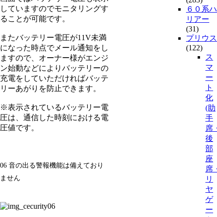
していますのでモニタリングす
６０系ハ
ることが可能です。
リアー
(31)
またバッテリー電圧が11V未満
プリウス
になった時点でメール通知をし
(122)
ス
ますので、オーナー様がエンジ
マ
ン始動などによりバッテリーの
ー
充電をしていただければバッテ
ト
リーあがりを防止できます。
化
※表示されているバッテリー電
(助
圧は、通信した時刻における電
手
圧値です。
席
後
部
座
06 音の出る警報機能は備えており
席
ません
リ
ヤ
ゲ
ー