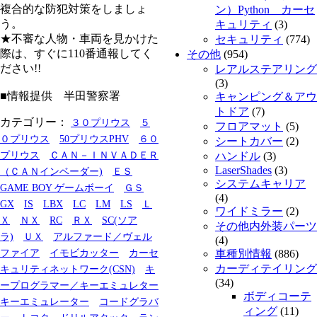
複合的な防犯対策をしましょ
ン）Python カーセ
う。
キュリティ
(3)
★不審な人物・車両を見かけた
セキュリティ
(774)
際は、すぐに110番通報してく
その他
(954)
ださい!!
レアルステアリング
(3)
■情報提供 半田警察署
キャンピング＆アウ
トドア
(7)
カテゴリー：
３０プリウス
５
フロアマット
(5)
０プリウス
50プリウスPHV
６０
シートカバー
(2)
プリウス
ＣＡＮ－ＩＮＶＡＤＥＲ
ハンドル
(3)
LaserShades
(3)
（ＣＡＮインベーダー)
ＥＳ
システムキャリア
GAME BOY ゲームボーイ
ＧＳ
(4)
GX
IS
LBX
LC
LM
LS
Ｌ
ワイドミラー
(2)
Ｘ
ＮＸ
RC
ＲＸ
SC(ソア
その他内外装パーツ
ラ)
ＵＸ
アルファード／ヴェル
(4)
ファイア
イモビカッター
カーセ
車種別情報
(886)
カーディテイリング
キュリティネットワーク(CSN)
キ
(34)
ープログラマー／キーエミュレター
ボディコーテ
キーエミュレーター
コードグラバ
ィング
(11)