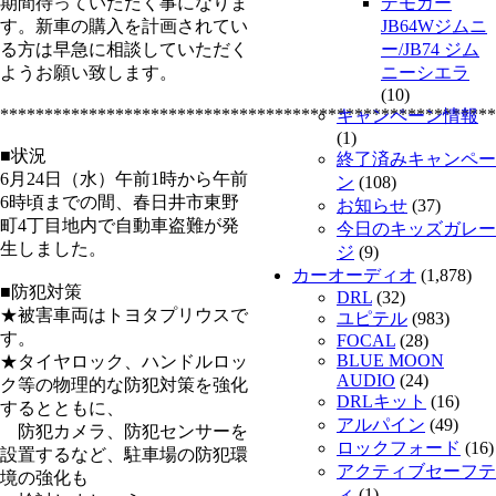
期間待っていただく事になりま
デモカー
す。新車の購入を計画されてい
JB64Wジムニ
る方は早急に相談していただく
ー/JB74 ジム
ようお願い致します。
ニーシエラ
(10)
********************************************************
キャンペーン情報
(1)
■状況
終了済みキャンペー
6月24日（水）午前1時から午前
ン
(108)
6時頃までの間、春日井市東野
お知らせ
(37)
町4丁目地内で自動車盗難が発
今日のキッズガレー
生しました。
ジ
(9)
カーオーディオ
(1,878)
■防犯対策
DRL
(32)
★被害車両はトヨタプリウスで
ユピテル
(983)
す。
FOCAL
(28)
BLUE MOON
★タイヤロック、ハンドルロッ
AUDIO
(24)
ク等の物理的な防犯対策を強化
DRLキット
(16)
するとともに、
アルパイン
(49)
防犯カメラ、防犯センサーを
ロックフォード
(16)
設置するなど、駐車場の防犯環
アクティブセーフテ
境の強化も
ィ
(1)