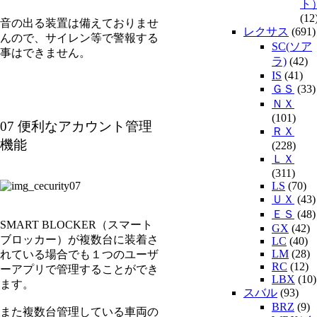
ト
(12
音の出る装置は備えておりませ
レクサス
(691)
んので、サイレン等で警報する
SC(ソア
事はできません。
ラ)
(42)
IS
(41)
ＧＳ
(33)
ＮＸ
(101)
07 便利なアカウント管理
ＲＸ
機能
(228)
ＬＸ
(311)
LS
(70)
ＵＸ
(43)
ＥＳ
(48)
SMART BLOCKER（スマート
GX
(42)
ブロッカー）が複数台に装着さ
LC
(40)
LM
(28)
れている場合でも１つのユーザ
RC
(12)
ーアプリで管理することができ
LBX
(10)
ます。
スバル
(93)
BRZ
(9)
また複数台管理している車両の