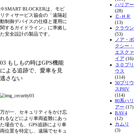
ハリアー
※SMART BLOCKERは、モビ
(28)
リティサービス協会の「遠隔起
Ｃ-ＨＲ
動制御デバイスの仕様と運用に
(13)
関するガイドライン」に準拠し
クラウン
た安全設計の製品です。
(53)
ノア・ボ
クシー・
エスクァ
イア
(16)
03 もしもの時はGPS機能
３０プリ
による追跡で、愛車を見
ウス
(114)
逃さない
50プリウ
スPHV
(114)
80系ハリ
アー
(17)
万が一、セキュリティをかけ忘
RAV4
れるなどにより車両盗難にあっ
(12)
カムリ
た場合でも、GPS追跡により車
(3)
両位置を特定し、遠隔でセキュ