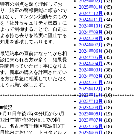
2025年02月
(32)
特有の弱点を深く理解してお
2025年01月
(45)
り、純正の警報機能に頼るので
2024年12月
(36)
はなく、エンジン始動そのもの
2024年11月
(34)
を「社外セキュリティ機器」に
2024年10月
(29)
よって制御することで、自走に
2024年09月
(34)
よる持ち去りを確実に阻止する
2024年08月
(36)
知見を蓄積しております。
2024年07月
(35)
2024年06月
(34)
最近納車の直前になってから相
2024年05月
(35)
談に来られる方が多く、結果長
2024年04月
(29)
期間待っていただく事になりま
2024年03月
(38)
す。新車の購入を計画されてい
2024年02月
(33)
る方は早急に相談していただく
2024年01月
(23)
ようお願い致します。
2023年12月
(18)
2023年11月
(16)
********************************************************
2023年10月
(19)
■状況
2023年09月
(18)
6月11日午後7時30分頃から6月
2023年08月
(19)
12日午前7時50分頃までの間
2023年07月
(18)
に、名古屋市千種区穂波町3丁
2023年06月
(18)
目地内において、トヨタアルフ
2023年05月
(18)