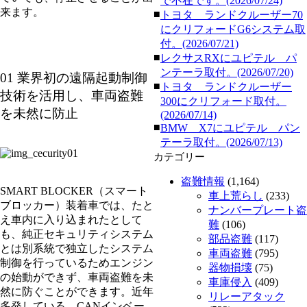
で不在です。(2026/07/24)
来ます。
■
トヨタ ランドクルーザー70
にクリフォードG6システム取
付。(2026/07/21)
■
レクサスRXにユピテル パ
ンテーラ取付。(2026/07/20)
01 業界初の遠隔起動制御
■
トヨタ ランドクルーザー
技術を活用し、車両盗難
300にクリフォード取付。
を未然に防止
(2026/07/14)
■
BMW X7にユピテル パン
テーラ取付。(2026/07/13)
カテゴリー
盗難情報
(1,164)
SMART BLOCKER（スマート
車上荒らし
(233)
ブロッカー）装着車では、たと
ナンバープレート盗
え車内に入り込まれたとして
難
(106)
も、純正セキュリティシステム
部品盗難
(117)
とは別系統で独立したシステム
車両盗難
(795)
制御を行っているためエンジン
器物損壊
(75)
の始動ができず、車両盗難を未
車庫侵入
(409)
然に防ぐことができます。近年
リレーアタック
多発している、CANインベー