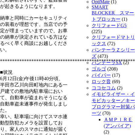
OptiMate
(1)
が起きるようになります。
SMART
BLOCKER スマー
納車と同時にカーセキュリティ
トブロッカー
(1)
の装着が理想です、当店での予
クリフォードG5
定が埋まっていますので、お車
(225)
の納車が決定されている方はな
クリフォードマトリ
るべく早く商談にお越しくださ
ックス
(72)
い。
パンテーラＺシリー
ズ
(473)
********************************************************
パンテーラSX
(2)
ゴルゴ
(208)
■状況
バイパー
(17)
6月12日(金)午後11時40分頃、
ロック音
(69)
半田市乙川向田町地内にある一
ココセコム
(2)
戸建ての敷地内駐車場におい
イモビライザー・イ
て、自動車が盗まれそうになる
モビカッター／キー
自動車盗未遂事件が発生しまし
プログラマー対策パ
た。
ーツ
(70)
幸い、駐車場に向けてスマホ連
ＡＭＰＩＲＥ
動型防犯カメラを設置してお
(アンパイア)
り、家人のスマホに通知が届く
(2)