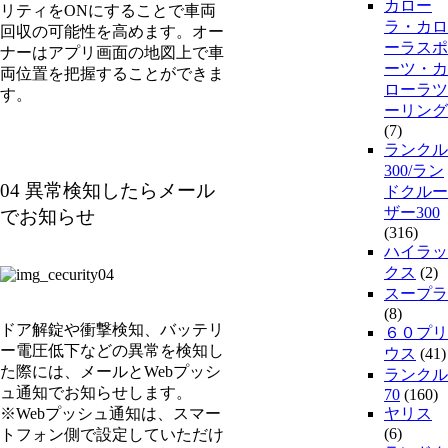
カロー
リティをONにすることで車両
ラ・カロ
回収の可能性を高めます。オー
ーラスポ
ナーはアプリ画面の地図上で車
ーツ・カ
両位置を把握することができま
ローラツ
す。
ーリング
(7)
ランクル
300/ラン
04 異常検知したらメール
ドクルー
ザー300
でお知らせ
(316)
ハイラッ
クス
(2)
スープラ
(8)
ドア解錠や衝撃検知、バッテリ
６０プリ
ー電圧低下などの異常を検知し
ウス
(41)
た際には、メールとWebプッシ
ランクル
ュ通知でお知らせします。
70
(160)
※Webプッシュ通知は、スマー
ヤリス
(6)
トフォン側で設定していただけ