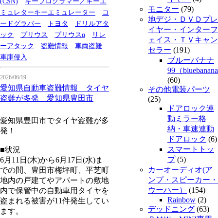
(CSN)
キープログラマー／キーエ
モニター
(79)
ミュレターキーエミュレーター
コ
地デジ・ＤＶＤプレ
ードグラバー
トヨタ
ドリルアタ
イヤー・インターフ
ック
プリウス
プリウスα
リレ
ェイス・ＴＶキャン
ーアタック
盗難情報
車両盗難
セラー
(191)
車庫侵入
ブルーバナナ
99（bluebanan
2026/06/19
(60)
愛知県自動車盗難情報 タイヤ
その他電装パーツ
盗難が多発 愛知県豊田市
(25)
ドアロック連
動ミラー格
愛知県豊田市でタイヤ盗難が多
納・車速連動
発！
ドアロック
(6)
スマートトッ
■状況
プ
(5)
6月11日(木)から6月17日(水)ま
カーオーディオ(ア
での間、豊田市梅坪町、平芝町
ンプ・スピーカー・
地内の戸建てやアパートの敷地
ウーハー）
(154)
内で保管中の自動車用タイヤを
Rainbow
(2)
盗まれる被害が11件発生してい
デッドニング
(63)
ます。