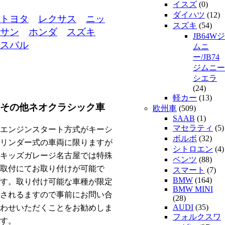
イスズ
(0)
ダイハツ
(12)
トヨタ
レクサス
ニッ
スズキ
(54)
サン
ホンダ
スズキ
JB64Wジ
スバル
ムニ
ー/JB74
ジムニー
シエラ
(24)
軽カー
(13)
その他ネオクラシック車
欧州車
(509)
SAAB
(1)
マセラティ
(5)
エンジンスタート方式がキーシ
ボルボ
(32)
リンダー式の車両に限りますが
シトロエン
(4)
キッズガレージ名古屋では特殊
ベンツ
(88)
取付にてお取り付けが可能で
スマート
(7)
BMW
(164)
す。取り付け可能な車種が限定
BMW MINI
されるますので事前にお問い合
(28)
AUDI
(35)
わせいただくことをお勧めしま
フォルクスワ
す。