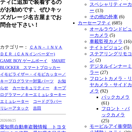
ティに追加で装着するの
スペシャリティーカ
がお勧めです、ぜひキッ
ー
(13)
ズガレージ名古屋までお
その他の外車
(6)
カーセーフティ
(685)
問合せ下さい！
オールラウンドビュ
ーカメラ
(5)
車載監視カメラ
(16)
カテゴリー：
ＣＡＮ－ＩＮＶＡ
ナイトビジョン
(5)
ステアリングリモコ
ＤＥＲ（ＣＡＮインベーダー)
ン
(2)
GAME BOY ゲームボーイ
SMART
デジタルインナーミ
BLOCKER スマートブロッカー
ラー
(27)
イモビライザー・イモビカッター／
フロントカメラ・リ
キープログラマー対策パーツ
お知
ヤカメラ・サイドカ
らせ
カーセキュリティー
キープ
メラ
(92)
ログラマー／キーエミュレターキー
バックカメラ
エミュレーター
コードグラバー
(61)
リレーアタック
吉田
フロント・バ
ックカメラ
(25)
2026/06/25
モービルアイ衝突防
愛知県自動車盗難情報 トヨタ