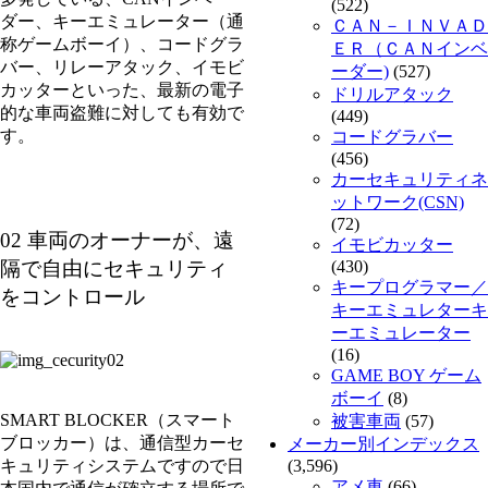
(522)
ダー、キーエミュレーター（通
ＣＡＮ－ＩＮＶＡＤ
称ゲームボーイ）、コードグラ
ＥＲ（ＣＡＮインベ
バー、リレーアタック、イモビ
ーダー)
(527)
カッターといった、最新の電子
ドリルアタック
的な車両盗難に対しても有効で
(449)
す。
コードグラバー
(456)
カーセキュリティネ
ットワーク(CSN)
(72)
02 車両のオーナーが、遠
イモビカッター
隔で自由にセキュリティ
(430)
キープログラマー／
をコントロール
キーエミュレターキ
ーエミュレーター
(16)
GAME BOY ゲーム
ボーイ
(8)
SMART BLOCKER（スマート
被害車両
(57)
ブロッカー）は、通信型カーセ
メーカー別インデックス
キュリティシステムですので日
(3,596)
アメ車
(66)