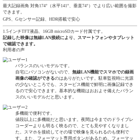
最大記録画角 対角174°（水平141°、垂直74°）でより広い範囲を撮影
できます。
GPS、Gセンサー記録、HDR搭載で安心
1.5インチTFT液晶、16GB microSDカード付属です。
記録した映像は無線LAN接続により、スマートフォンやタブレット
で確認できます。
利用者の声
バランスのいいモデルです。
自宅にパソコンがないので、
無線LAN機能でスマホでの録画
画像の確認ができる
のはありがたいです。駐車監視時に光源
の少ないところでも、スタービス機能で鮮明に画像記録でき
るので安心できます。基本的な機能はおおよそ備えたバラン
スのいいモデルだと思います。
多機能で便利です。
値段以上に多機能だと思います。夜間は今までのドライブレ
コーダーよりも明るく映るので、とても見やすくなりまし
た。スマホを接続してその場で映像を見られるのも便利で
す。また、フォーマット専用ボタンがあるため、フォーマッ