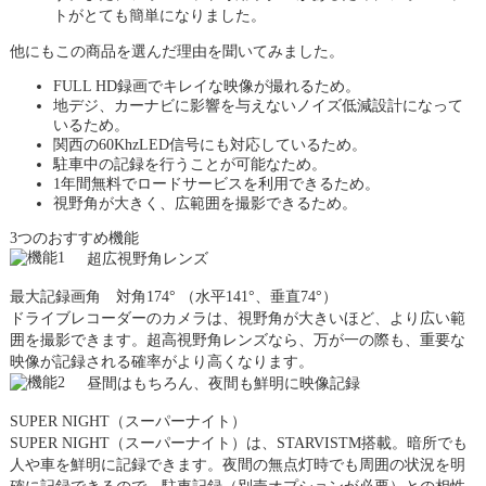
トがとても簡単になりました。
他にもこの商品を選んだ理由を聞いてみました。
FULL HD録画でキレイな映像が撮れるため。
地デジ、カーナビに影響を与えないノイズ低減設計になって
いるため。
関西の60KhzLED信号にも対応しているため。
駐車中の記録を行うことが可能なため。
1年間無料でロードサービスを利用できるため。
視野角が大きく、広範囲を撮影できるため。
3つのおすすめ機能
超広視野角レンズ
最大記録画角 対角174° （水平141°、垂直74°）
ドライブレコーダーのカメラは、視野角が大きいほど、より広い範
囲を撮影できます。超高視野角レンズなら、万が一の際も、重要な
映像が記録される確率がより高くなります。
昼間はもちろん、夜間も鮮明に映像記録
SUPER NIGHT（スーパーナイト）
SUPER NIGHT（スーパーナイト）は、STARVIS
TM
搭載。暗所でも
人や車を鮮明に記録できます。夜間の無点灯時でも周囲の状況を明