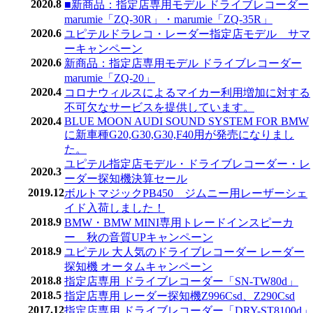
2020.8
■新商品：指定店専用モデル ドライブレコーダー
marumie「ZQ-30R」・marumie「ZQ-35R」
2020.6
ユピテルドラレコ・レーダー指定店モデル サマ
ーキャンペーン
2020.6
新商品：指定店専用モデル ドライブレコーダー
marumie「ZQ-20」
2020.4
コロナウィルスによるマイカー利用増加に対する
不可欠なサービスを提供しています。
2020.4
BLUE MOON AUDI SOUND SYSTEM FOR BMW
に新車種G20,G30,G30,F40用が発売になりまし
た。
ユピテル指定店モデル・ドライブレコーダー・レ
2020.3
ーダー探知機決算セール
2019.12
ボルトマジックPB450 ジムニー用レーザーシェ
イド入荷しました！
2018.9
BMW・BMW MINI専用トレードインスピーカ
ー 秋の音質UPキャンペーン
2018.9
ユピテル 大人気のドライブレコーダー レーダー
探知機 オータムキャンペーン
2018.8
指定店専用 ドライブレコーダー「SN-TW80d」
2018.5
指定店専用 レーダー探知機Z996Csd、Z290Csd
2017.12
指定店専用 ドライブレコーダー「DRY-ST8100d」