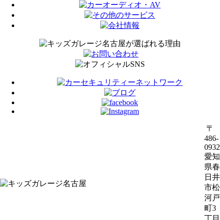
〒
486-
0932
愛知
県春
日井
市松
河戸
町3
丁目