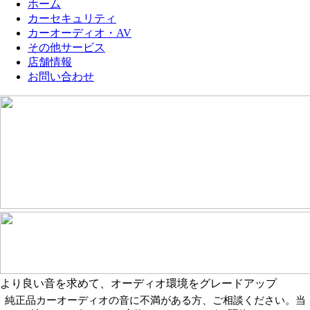
ホーム
ヴェルファイアをはじめ、ミニ
プ
カーセキュリティ
バン・SUV・輸入車など、さま
な
カーオーディオ・AV
ざまなお車のカーセキュリティ
の
その他サービス
施工と電装品の追加取付を承っ
だ
店舗情報
ております。

こ
「自分のヴェルファイアにはど
Pa
お問い合わせ
のセキュリティが合うのか知り
取
たい」「最新モデルでもDVDプ
ご
レーヤーを付けられるか相談し
ス
たい」といったご相談のみでも
バ
歓迎です。お車の使用環境やご
車
予算に合わせて最適なプランを
ラ
ご提案いたしますので、気にな
「
る方はぜひキッズガレージ名古
合
屋までお気軽にお問い合わせく
ン
ださい。またのご来店をお待ち
い
迎
検
問
より良い音を求めて、オーディオ環境をグレードアップ
純正品カーオーディオの音に不満がある方、ご相談ください。
当