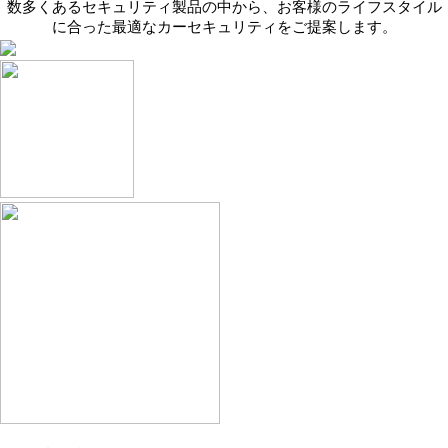
数多くあるセキュリティ製品の中から、お客様のライフスタイル
つつある純正DVDプレーヤーの
た
に合った最適なカーセキュリティをご提案します。
取付も行いました。グローブボ
セ
ックス内部にすっきり収まるた
を
め、見た目を崩さずに後席を含
き
めた車内全体で映像コンテンツ
なが
を楽しめます。

車
従来モデルではグローブボック
状
ス裏側に電源ケーブル用の接続
め
コネクタが用意されていました
掛
が、最新車両ではこのコネクタ
た
が廃止されており、今回は車両
す
側配線へ直接結線する方法で対
に
応しました。最新年式のアルフ
然
ァード／ヴェルファイアでDVD
高機
プレーヤー追加をご検討のオー
なL
ナー様は、この点にご注意くだ
今回
さい。

シ
ヴェルファイアのセキュリティ
オ
＆快適装備もお任せください

ド
この度はトヨタ・ヴェルファイ
決
アへのPantheraセキュリティおよ
額
び純正DVDプレーヤー取付のご
性
依頼、誠にありがとうございま
り
した。当店ではアルファード／
わ