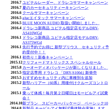
2016.7
ユピテルレーダー、ドラレコサマーキャンペーン
2016.7
夏のカーセキュリティーキャンペーン
2016.6
クールサマーキャンペーン
2016.5
a/tacエイタック サマーキャンペーン
2016.5
BLUE MOON AUDIO 取扱い開始しました。
2016.4
ドラレコ新商品 ユピテル指定店モデルDRY-
AS410WGd
2016.1
ドラレコ新商品 ユピテル指定店モデルDRY-
AS375WGd
2016.1
先行予約でお得に 新型プリウス セキュリティ予
約受付中！！
2016.1
初売り！新春キャンペーン！
2015.12
クリフォードマトリックス スペシャルセール
2015.8
カーオーディオパッケージが新しくなりました。
2015.5
指定店専用 ドラレコ 「DRY-S100d｣ 新発売
2015.5
おすすめセキュリティ内に車種別を追加
2015.2
新型ハリアー（60系）用後付けクルーズコントロ
ール
2015.1
乗って体感！毎月第２日曜日はモービルアイ試乗
会！
2014.10
新プラン スピーカーパッケージ ベーシック10
2014.8
新製品 モービルアイ無料試乗体験会実施します。