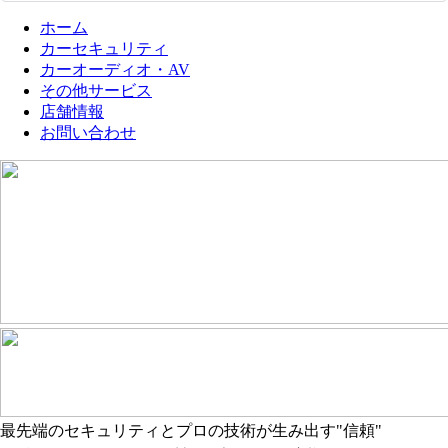
ヴェルファイアのイメージを崩
質
ホーム
さないPantheraレイアウト

ス
カーセキュリティ
精悍なフロントマスクと上質な
け
カーオーディオ・AV
インテリアが魅力のヴェルファ
し
イアに合わせ、できるだけ後付
は
その他サービス
け感を抑えたレイアウトで
和感
店舗情報
Pantheraをインストールしまし
ス
お問い合わせ
た。専用スイッチやインジケー
置
ターは、純正スイッチと並べて
と
も違和感の少ない位置に配置
本
し、青いLEDで作動状態がひと
ら
目で分かるようにしています。

ダ
本体ユニットや配線は車内から
配
見えにくい位置へまとめ、ペダ
慮
ル操作や収納スペースの邪魔に
外
ならないよう、配線ルートや固
う
定方法にも配慮しました。ヴェ
ます
ルファイアの高級感あるイメー
Pa
ジを損なわないよう、丁寧に施
な抑
工しています。

フ
純正DVDプレーヤーをスマート
ボ
に追加インストール

の「
あわせて、40系アルファード／
Pa
最先端のセキュリティとプロの技術が生み出す"信頼"
ヴェルファイアでは定番となり
ャ