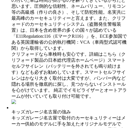
の付いた車は時間が掛かるのを解ってきているからだと
思います。圧倒的な信頼性、ネームバリュー、リモコン
等の高級感（作りの良さ）、そして防犯性能。名実共に
最高峰のカーセキュリティーと言えます。また、クリフ
ォードのカーセキュリティシステム（盗難発生警報装
置）は、日本を含め世界の多くの国々が認めている
「E11Regulation:116（EマークR116）」を、ECE参加国で
ある英国運輸省の公的執行機関：VCA（車両型式認可機
関）から取得しています。
クリフォードなら車検時も安心です。詳細はこちら（ク
リフォード製品の日本総代理店ホームページ）スマート
セルフサイレン（バッテリーを外されても鳴り続けま
す）なども必ずお勧めしています。スマートセルフサイ
レンはかなり大きく取付は大変ですが、バンパー内など
隠れる場所を徹底的に探し、見つからないインストール
を心がけています。 純正でイモビライザーとオートアラ
ームが付いていても取り付け可能です。
キッズガレージ名古屋の強み
キッズガレージ名古屋で取付のカーセキュリティーはメ
ーカー供給のモデルに手を加えたオリジナルモデルで