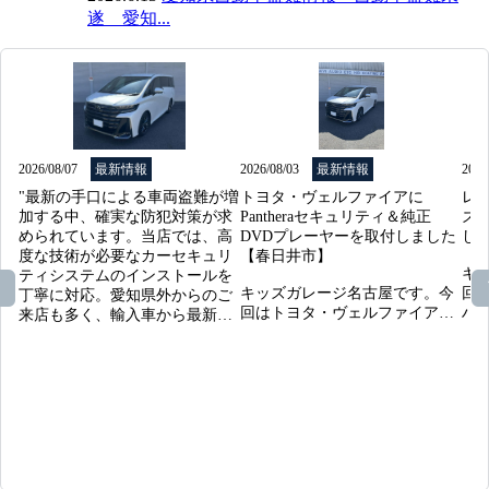
遂 愛知...
2026/08/07
最新情報
2026/08/03
最新情報
2026
"最新の手口による車両盗難が増
トヨタ・ヴェルファイアに
レク
加する中、確実な防犯対策が求
Pantheraセキュリティ＆純正
ズ
められています。当店では、高
DVDプレーヤーを取付しました
し
度な技術が必要なカーセキュリ
【春日井市】

キ
ティシステムのインストールを
キッズガレージ名古屋です。今
回
丁寧に対応。愛知県外からのご
回はトヨタ・ヴェルファイア
ハ
来店も多く、輸入車から最新の
に、ユピテル製ハイエンドカー
「P
国産車まで幅広く施工可能で
セキュリティ「Panthera（パンテ
ー
す。愛車を安心して維持したい
ーラ）」と純正DVDプレーヤー
た
とお考えなら、まずはキッズガ
の取付をご依頼いただきまし
を
レージへご相談を。豊富な実績
た。大切なミニバンをしっかり
頼
で確かな安心をお届けします。"
守りつつ、車内エンタメも快適
レ
に楽しみたいというオーナー様
いレ
からのご相談です。

存