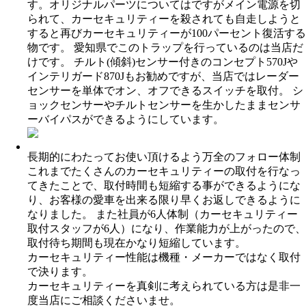
す。オリジナルパーツについてはですがメイン電源を切
られて、カーセキュリティーを殺されても自走しようと
すると再びカーセキュリティーが100パーセント復活する
物です。 愛知県でこのトラップを行っているのは当店だ
けです。 チルト(傾斜)センサー付きのコンセプト570Jや
インテリガード870Jもお勧めですが、当店ではレーダー
センサーを単体でオン、オフできるスイッチを取付。 シ
ョックセンサーやチルトセンサーを生かしたままセンサ
ーバイパスができるようにしています。
長期的にわたってお使い頂けるよう万全のフォロー体制
これまでたくさんのカーセキュリティーの取付を行なっ
てきたことで、取付時間も短縮する事ができるようにな
り、お客様の愛車を出来る限り早くお返しできるように
なりました。 また社員が6人体制（カーセキュリティー
取付スタッフが6人）になり、作業能力が上がったので、
取付待ち期間も現在かなり短縮しています。
カーセキュリティー性能は機種・メーカーではなく取付
で決ります。
カーセキュリティーを真剣に考えられている方は是非一
度当店にご相談くださいませ。