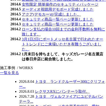
2014.6
女性限定 簡単操作のセキュリティパッケージ
2014.5
オーディオ視聴用デモボード完成しました
2014.5
アクア(デモカー)が完成しました。
2014.4
セキュリティ商品一覧ページ更新しました
2014.3
セキュリティ商品一覧ページ更新しました
2014.2
ローン支払の場合10回までの金利手数料を無料に
致します。
2014.2
3月1日2日にポートメッセ名古屋で行われたオー
トトレンドにご来場いただき有難うございまし
た。
2014.2
1月末日を持ちまして、キッズガレージ名古屋店
は春日井店に統合致しました。
施工事例
/ WORKS
一覧を見る
2026.8.04
トヨタ ランドクルーザー300にクリフォ
ー...
2026.8.03
レクサスRXにパンテーラ取付。
2026.7.28
トヨタ ヴェルファイアにユピテルパン
テーラ...