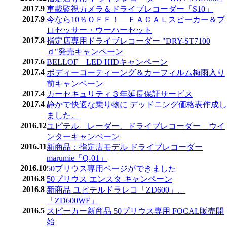
2017.9
車載監視カメラ＆ドライブレコーダー「S10」
2017.9
今なら10％ＯＦＦ！ ＦＡＣＡＬスピーカー＆プ
ロセッサー・ウーハーセット
2017.8
指定店専用ドライブレコーダー "DRY-ST7100
ｄ"発売キャンペーン
2017.6
BELLOF LED HIDキャンペーン
2017.4
ボディーコーティーング＆カーフィルム梅雨入り
前キャンペーン
2017.4
カーセキュリティ３年延長保証サービス
2017.4
静かで快適な乗り物に デッドニング価格表作成し
ました。
2016.12
ユピテル レーダー、ドライブレコーダー ウイ
ンターキャンペーン
2016.11
新商品：指定店モデル ドライブレコーダー
marumie「Q-01」
2016.10
50プリウス専用ページができました
2016.8
50プリウス エンスタ キャンペーン
2016.8
新商品 ユピテルドラレコ「ZD600」、
「ZD600WF」
2016.5
スピーカー新商品 50プリウス専用 FOCAL販売開
始