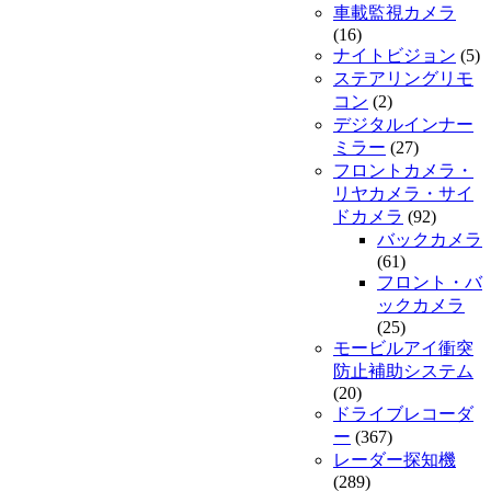
車載監視カメラ
(16)
ナイトビジョン
(5)
ステアリングリモ
コン
(2)
デジタルインナー
ミラー
(27)
フロントカメラ・
リヤカメラ・サイ
ドカメラ
(92)
バックカメラ
(61)
フロント・バ
ックカメラ
(25)
モービルアイ衝突
防止補助システム
(20)
ドライブレコーダ
ー
(367)
レーダー探知機
(289)