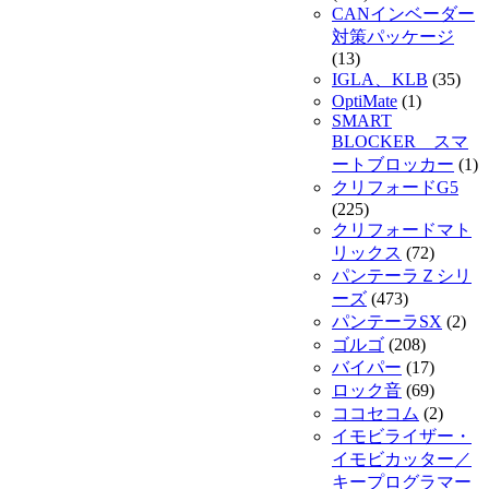
CANインベーダー
対策パッケージ
(13)
IGLA、KLB
(35)
OptiMate
(1)
SMART
BLOCKER スマ
ートブロッカー
(1)
クリフォードG5
(225)
クリフォードマト
リックス
(72)
パンテーラＺシリ
ーズ
(473)
パンテーラSX
(2)
ゴルゴ
(208)
バイパー
(17)
ロック音
(69)
ココセコム
(2)
イモビライザー・
イモビカッター／
キープログラマー