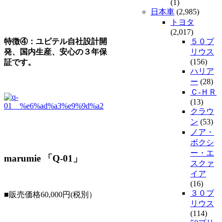
(1)
日本車
(2,985)
トヨタ
(2,017)
特徴④：ユピテル自社設計開
５０プ
発、国内生産、安心の３年保
リウス
(156)
証です。
ハリア
ー
(28)
Ｃ-ＨＲ
(13)
クラウ
ン
(53)
ノア・
ボクシ
ー・エ
marumie
「Q-01」
スクァ
イア
(16)
３０プ
■販売価格60,000円(税別）
リウス
(114)