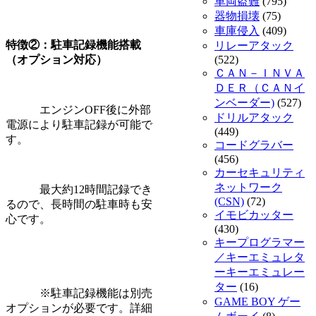
車両盗難
(795)
器物損壊
(75)
車庫侵入
(409)
特徴②：駐車記録機能搭載
リレーアタック
（オプション対応）
(522)
ＣＡＮ－ＩＮＶＡ
ＤＥＲ（ＣＡＮイ
ンベーダー)
(527)
エンジンOFF後に外部
ドリルアタック
電源により駐車記録が可能で
(449)
す。
コードグラバー
(456)
カーセキュリティ
ネットワーク
最大約12時間記録でき
(CSN)
(72)
るので、長時間の駐車時も安
イモビカッター
心です。
(430)
キープログラマー
／キーエミュレタ
ーキーエミュレー
ター
(16)
※駐車記録機能は別売
GAME BOY ゲー
オプションが必要です。詳細