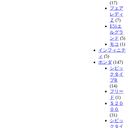
(17)
フェア
レディ
Ｚ
(7)
E51エ
ルグラ
ンド
(5)
モコ
(1)
インフィニテ
ィ
(5)
ホンダ
(147)
シビッ
クタイ
プR
(14)
フリー
ド
(1)
Ｓ２０
００
(31)
シビッ
クタイ