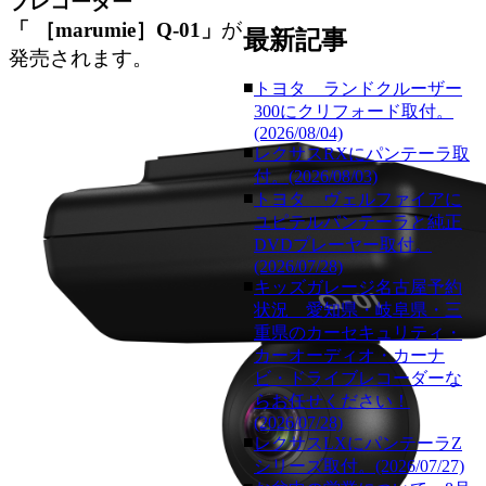
ブレコーダー
「 ［marumie］Q-01」
が
最新記事
発売されます。
■
トヨタ ランドクルーザー
300にクリフォード取付。
(2026/08/04)
■
レクサスRXにパンテーラ取
付。(2026/08/03)
■
トヨタ ヴェルファイアに
ユピテルパンテーラと純正
DVDプレーヤー取付。
(2026/07/28)
■
キッズガレージ名古屋予約
状況 愛知県・岐阜県・三
重県のカーセキュリティ・
カーオーディオ・カーナ
ビ・ドライブレコーダーな
らお任せください！
(2026/07/28)
■
レクサスLXにパンテーラZ
シリーズ取付。(2026/07/27)