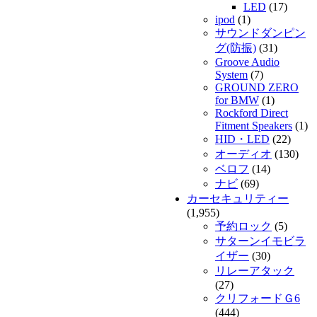
LED
(17)
ipod
(1)
サウンドダンピン
グ(防振)
(31)
Groove Audio
System
(7)
GROUND ZERO
for BMW
(1)
Rockford Direct
Fitment Speakers
(1)
HID・LED
(22)
オーディオ
(130)
ベロフ
(14)
ナビ
(69)
カーセキュリティー
(1,955)
予約ロック
(5)
サターンイモビラ
イザー
(30)
リレーアタック
(27)
クリフォードＧ6
(444)