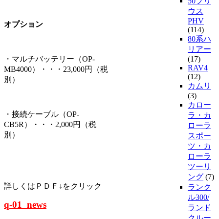
50プリ
ウス
PHV
オプション
(114)
80系ハ
リアー
・マルチバッテリー（OP-
(17)
RAV4
MB4000）・・・23,000円（税
(12)
別）
カムリ
(3)
カロー
・接続ケーブル（OP-
ラ・カ
CB5R）・・・2,000円（税
ローラ
別）
スポー
ツ・カ
ローラ
ツーリ
ング
(7)
詳しくはＰＤＦ↓をクリック
ランク
ル300/
q-01_news
ランド
クルー