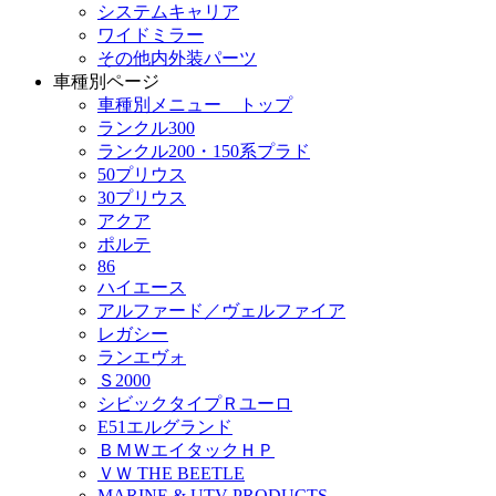
システムキャリア
ワイドミラー
その他内外装パーツ
車種別ページ
車種別メニュー トップ
ランクル300
ランクル200・150系プラド
50プリウス
30プリウス
アクア
ポルテ
86
ハイエース
アルファード／ヴェルファイア
レガシー
ランエヴォ
Ｓ2000
シビックタイプＲユーロ
E51エルグランド
ＢＭＷエイタックＨＰ
ＶＷ THE BEETLE
MARINE & UTV PRODUCTS