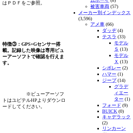
ムボーイ
(8)
はＰＤＦをご参照。
被害車両
(57)
メーカー別インデックス
(3,596)
アメ車
(66)
ダッヂ
(4)
テスラ
(33)
モデル
特徴③：GPS+Gセンサー搭
Ｓ
(13)
載。記録した映像は専用ビュ
モデル
ーアーソフトで確認を行えま
Ｘ
(13)
す。
シボレー
(2)
ハマー
(1)
ジープ
(14)
グラデ
ィエー
※ビューアーソフ
ター
(1)
トはユピテルHPよりダウンロ
フォード
(9)
ードしてください。
BUICK
(0)
キャデラック
(2)
リンカーン