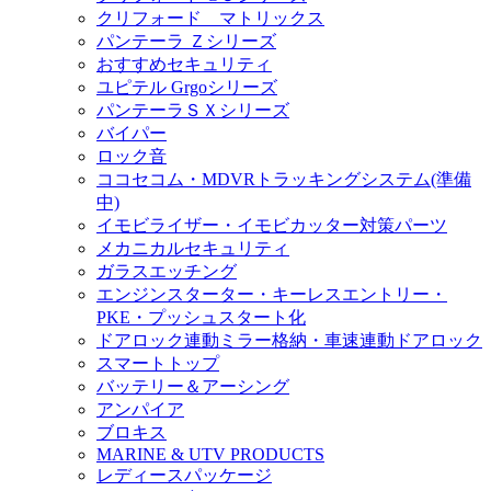
クリフォード マトリックス
パンテーラ Ｚシリーズ
おすすめセキュリティ
ユピテル Grgoシリーズ
パンテーラＳＸシリーズ
バイパー
ロック音
ココセコム・MDVRトラッキングシステム(準備
中)
イモビライザー・イモビカッター対策パーツ
メカニカルセキュリティ
ガラスエッチング
エンジンスターター・キーレスエントリー・
PKE・プッシュスタート化
ドアロック連動ミラー格納・車速連動ドアロック
スマートトップ
バッテリー＆アーシング
アンパイア
ブロキス
MARINE & UTV PRODUCTS
レディースパッケージ