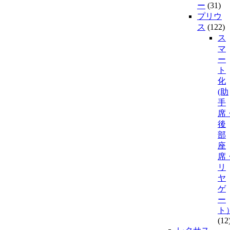
ー
(31)
プリウ
ス
(122)
ス
マ
ー
ト
化
(助
手
席
後
部
座
席
リ
ヤ
ゲ
ー
ト
(12