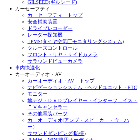
GILSEED(ギルシード)
カーセーフティ
カーセーフティ トップ
安全補助装置
ドライブレコーダー
レーダー探知機
TPMS(タイヤ空気圧モニタリングシステム)
クルーズコントロール
フロント・リヤ・サイドカメラ
サラウンドビューカメラ
車内快適化
カーオーディオ・AV
カーオーディオ・AV トップ
ナビゲーションシステム・ヘッドユニット・ETC
モニター
地デジ・ＤＶＤプレイヤー・インターフェイス・
ＴＶキャンセラー
その他電装パーツ
カーオーディオ(アンプ・スピーカー・ウーハ
ー）
サウンドダンピング(防振)
ＢＭＷ・MINI専用オーディオ