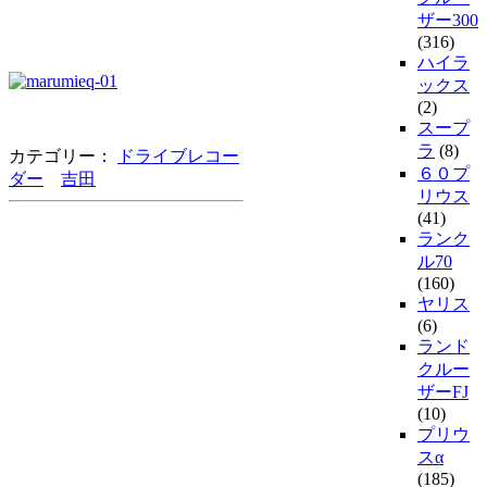
ザー300
(316)
ハイラ
ックス
(2)
スープ
ラ
(8)
カテゴリー：
ドライブレコー
６０プ
ダー
吉田
リウス
(41)
ランク
ル70
(160)
ヤリス
(6)
ランド
クルー
ザーFJ
(10)
プリウ
スα
(185)