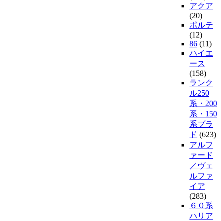
アクア
(20)
ポルテ
(12)
86
(11)
ハイエ
ース
(158)
ランク
ル250
系・200
系・150
系プラ
ド
(623)
アルフ
ァード
／ヴェ
ルファ
イア
(283)
６０系
ハリア