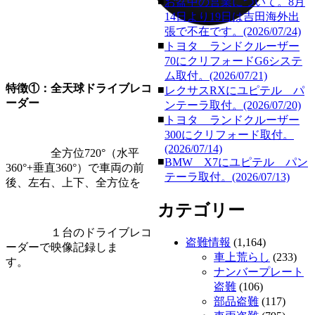
■
お盆中の営業について。8月
14日より19日は吉田海外出
張で不在です。(2026/07/24)
■
トヨタ ランドクルーザー
70にクリフォードG6システ
ム取付。(2026/07/21)
特徴①：全天球ドライブレコ
■
レクサスRXにユピテル パ
ーダー
ンテーラ取付。(2026/07/20)
■
トヨタ ランドクルーザー
300にクリフォード取付。
(2026/07/14)
全方位720°（水平
■
BMW X7にユピテル パン
360°+垂直360°）で車両の前
テーラ取付。(2026/07/13)
後、左右、上下、全方位を
カテゴリー
１台のドライブレコ
盗難情報
(1,164)
ーダーで映像記録しま
車上荒らし
(233)
す。
ナンバープレート
盗難
(106)
部品盗難
(117)