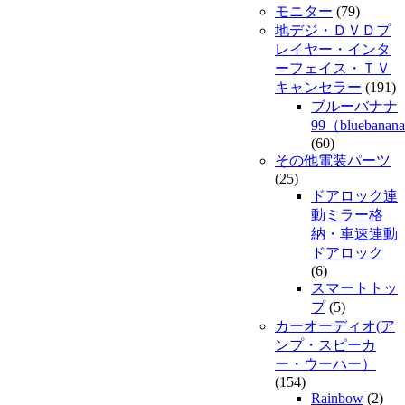
モニター
(79)
地デジ・ＤＶＤプ
レイヤー・インタ
ーフェイス・ＴＶ
キャンセラー
(191)
ブルーバナナ
99（bluebanan
(60)
その他電装パーツ
(25)
ドアロック連
動ミラー格
納・車速連動
ドアロック
(6)
スマートトッ
プ
(5)
カーオーディオ(ア
ンプ・スピーカ
ー・ウーハー）
(154)
Rainbow
(2)