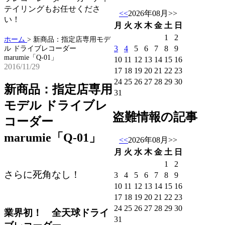
テイリングもお任せくださ
<<
2026年08月
>>
い！
月
火
水
木
金
土
日
1
2
ホーム
>
新商品：指定店専用モデ
3
4
5
6
7
8
9
ル ドライブレコーダー
marumie「Q-01」
10
11
12
13
14
15
16
2016/11/29
17
18
19
20
21
22
23
24
25
26
27
28
29
30
新商品：指定店専用
31
モデル ドライブレ
盗難情報の記事
コーダー
marumie「Q-01」
<<
2026年08月
>>
月
火
水
木
金
土
日
1
2
さらに死角なし！
3
4
5
6
7
8
9
10
11
12
13
14
15
16
17
18
19
20
21
22
23
24
25
26
27
28
29
30
業界初！ 全天球ドライ
31