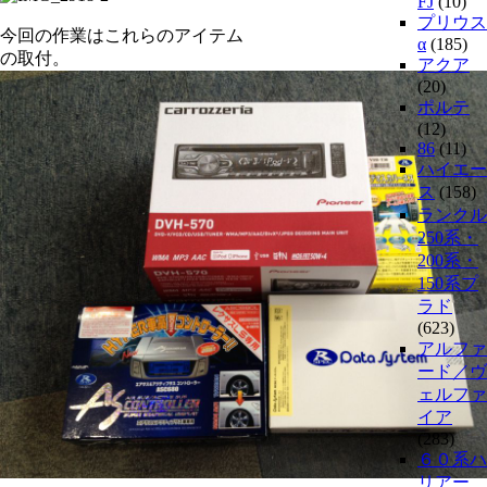
FJ
(10)
プリウス
今回の作業はこれらのアイテム
α
(185)
の取付。
アクア
(20)
ポルテ
(12)
86
(11)
ハイエー
ス
(158)
ランクル
250系・
200系・
150系プ
ラド
(623)
アルファ
ード／ヴ
ェルファ
イア
(283)
６０系ハ
リアー