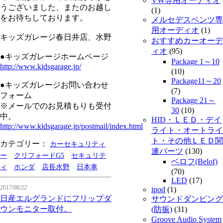
VW専用オーディオ
うございました、またのお越し
(1)
をお待ちしております。
メルセデスベンツ専
用オーディオ
(1)
キッズガレージ春日井店、水野
おすすめカーオーデ
ィオ
(95)
●キッズガレージホームページ
Package 1～10
http://www.kidsgarage.jp/
(10)
Package11～20
●キッズガレージお問い合わせ
(7)
フォーム
Package 21～
※メールでのお見積もりも受付
30
(10)
中。
HID・ＬＥＤ・デイ
http://www.kidsgarage.jp/postmail/index.html
ライト・オートライ
ト・その他ＬＥＤ関
カテゴリー：
カーセキュリティ
連パーツ
(130)
ー
クリフォードG5
セキュリテ
ベロフ(Belof)
ィ
ホンダ
店長水野
日本車
(70)
LED
(17)
2017/08/22
ipod
(1)
日産エルグランドにフリップダ
サウンドダンピング
ウンモニター取付。
(防振)
(31)
Groove Audio System