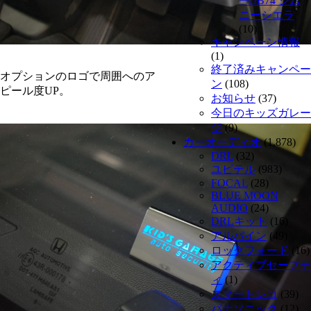
ー/JB74 ジム
ニーシエラ
(10)
キャンペーン情報
(1)
終了済みキャンペー
オプションのロゴで周囲へのア
ン
(108)
ピール度UP。
お知らせ
(37)
今日のキッズガレー
ジ
(9)
カーオーディオ
(1,878)
DRL
(32)
ユピテル
(983)
FOCAL
(28)
BLUE MOON
AUDIO
(24)
DRLキット
(16)
アルパイン
(49)
ロックフォード
(16)
アクティブセーフテ
ィ
(1)
スマートレコ
(39)
パナソニック
(12)