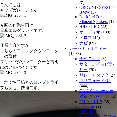
(7)
こんにちは
GROUND ZERO for
キッズガレージです。
BMW
(1)
Rockford Direct
Fitment Speakers
(1)
今回の作業車両は
HID・LED
(22)
日産エルグランドです。
オーディオ
(130)
ベロフ
(14)
ナビ
(69)
作業内容ですが
カーセキュリティー
こちらのフリップダウンモニタ
(1,955)
ーの取付。
予約ロック
(5)
フリップダウンモニターと言え
サターンイモビライ
ばのアルパインです。
ザー
(30)
リレーアタック
(27)
クリフォードＧ6
これでお子様とのロングドライ
(444)
ブも安心、快適です。
CANインベーダー
対策パッケージ
(13)
IGLA、KLB
(35)
OptiMate
(1)
SMART
BLOCKER スマー