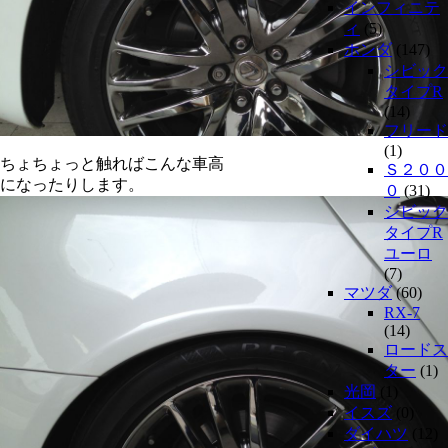
インフィニテ
ィ
(5)
ホンダ
(147)
シビック
タイプR
(14)
フリード
(1)
ちょちょっと触ればこんな車高
Ｓ２００
になったりします。
０
(31)
シビック
タイプR
ユーロ
(7)
マツダ
(60)
RX-7
(14)
ロードス
ター
(1)
光岡
(1)
イスズ
(0)
ダイハツ
(12)