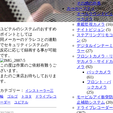
その他の外車
(6)
カーセーフティ
(685)
オールラウンドビュ
ーカメラ
(5)
車載監視カメラ
(16)
ユピテルのシステムのおすすめ
ナイトビジョン
(5)
ポイントとしては
ステアリングリモコ
同メーカーのドラレコとの連動
ン
(2)
でセキュリティシステムの
デジタルインナーミ
反応に応じて録画する事が可能
ラー
(27)
です。
フロントカメラ・リ
ヤカメラ・サイドカ
この度は作業のご依頼有難うご
メラ
(92)
ざいます。
バックカメラ
またのご来店お待ちしておりま
(61)
す。
フロント・バ
ックカメラ
カテゴリー：
インストーラー三
(25)
輪
ゴルゴ
トヨタ
ドライブレコ
モービルアイ衝突防
止補助システム
(20)
ーダー
ユピテル
ドライブレコーダー
(367)
2017/08/25