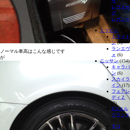
サ
(39)
レヴォー
グ
(7)
レガシー
(7)
ミツビシ
(30)
トライト
ン
(1)
ランエヴ
ノーマル車高はこんな感じです
ォ
(6)
が
ニッサン
(154)
キャラバ
ン
(6)
スカイラ
イン
(17)
フェアレ
ディＺ
(7)
E51エル
グランド
(5)
モコ
(1)