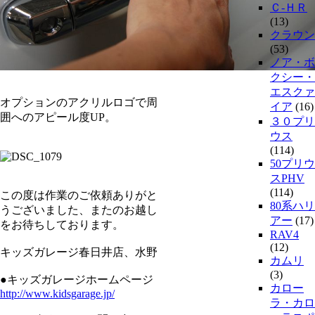
Ｃ-ＨＲ
(13)
クラウン
(53)
ノア・ボ
クシー・
エスクァ
オプションのアクリルロゴで周
イア
(16)
囲へのアピール度UP。
３０プリ
ウス
(114)
50プリウ
スPHV
(114)
この度は作業のご依頼ありがと
80系ハリ
うございました、またのお越し
アー
(17)
をお待ちしております。
RAV4
(12)
キッズガレージ春日井店、水野
カムリ
(3)
●キッズガレージホームページ
カロー
http://www.kidsgarage.jp/
ラ・カロ