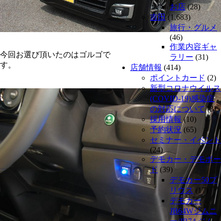
お店
(28)
吉田
(1,683)
旅行・グルメ
(46)
作業内容ギャ
今回お選び頂いたのはゴルゴで
ラリー
(31)
す。
店舗情報
(414)
ポイントカード
(2)
新型コロナウイルス
(COVID-19)感染症
の対応について
(3)
採用情報
(10)
予約状況
(65)
セミナー・イベント
(24)
デモカー・デモボー
ド
(39)
デモカー50プ
リウス
(17)
デモカー
JB64Wジムニ