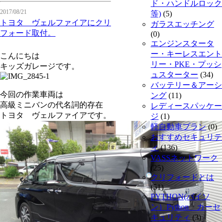
ド・ハンドルロック
2017/08/21
等)
(5)
トヨタ ヴェルファイアにクリ
ガラスエッチング
フォード取付。
(0)
エンジンスタータ
ー・キーレスエント
こんにちは
リー・PKE・プッシ
キッズガレージです。
ュスターター
(34)
バッテリー＆アーシ
今回の作業車両は
ング
(11)
高級ミニバンの代名詞的存在
レディースパッケー
トヨタ ヴェルファイアです。
ジ
(1)
軽自動車プラン
(0)
おすすめセキュリテ
ィ
(136)
VASSネットワーク
(25)
クリフォードとは
(51)
PYTHON(パイソ
ン）Python カーセ
キュリティ
(3)