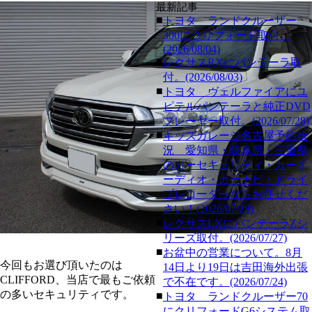
最新記事
■
トヨタ ランドクルーザー
300にクリフォード取付。
(2026/08/04)
■
レクサスRXにパンテーラ取
付。(2026/08/03)
■
トヨタ ヴェルファイアにユ
ピテルパンテーラと純正DVD
プレーヤー取付。(2026/07/28)
■
キッズガレージ名古屋予約状
況 愛知県・岐阜県・三重県
のカーセキュリティ・カーオ
ーディオ・カーナビ・ドライ
ブレコーダーならお任せくだ
さい！(2026/07/28)
■
レクサスLXにパンテーラZシ
リーズ取付。(2026/07/27)
■
お盆中の営業について。8月
今回もお選び頂いたのは
14日より19日は吉田海外出張
CLIFFORD、当店で最もご依頼
で不在です。(2026/07/24)
の多いセキュリティです。
■
トヨタ ランドクルーザー70
にクリフォードG6システム取