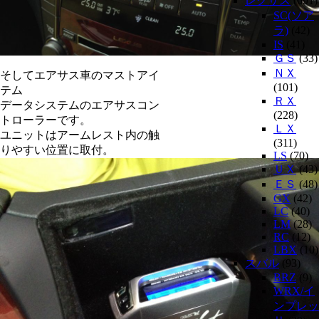
レクサス
(691)
SC(ソア
ラ)
(42)
IS
(41)
ＧＳ
(33)
ＮＸ
そしてエアサス車のマストアイ
(101)
テム
ＲＸ
データシステムのエアサスコン
(228)
トローラーです。
ＬＸ
ユニットはアームレスト内の触
(311)
りやすい位置に取付。
LS
(70)
ＵＸ
(43)
ＥＳ
(48)
GX
(42)
LC
(40)
LM
(28)
RC
(12)
LBX
(10)
スバル
(93)
BRZ
(9)
WRX/イ
ンプレッ