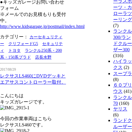
ーラスポ
●キッズガレージお問い合わせ
ーツ・カ
フォーム
ローラツ
※メールでのお見積もりも受付
ーリング
中。
(7)
http://www.kidsgarage.jp/postmail/index.html
ランクル
カテゴリー：
カーセキュリティ
300/ラン
ドクルー
ー
クリフォードG5
セキュリテ
ザー300
ィ
トヨタ
ランクル250系・200
(316)
系・150系プラド
店長水野
ハイラッ
クス
(2)
2017/08/29
スープラ
レクサスLS460にDVDデッキと
(8)
エアサスコントローラー取付。
６０プリ
ウス
(41)
こんにちは
ランクル
キッズガレージです。
70
(160)
ヤリス
(6)
今回の作業車両はこちら
ランドク
レクサスLS460です。
ルーザー