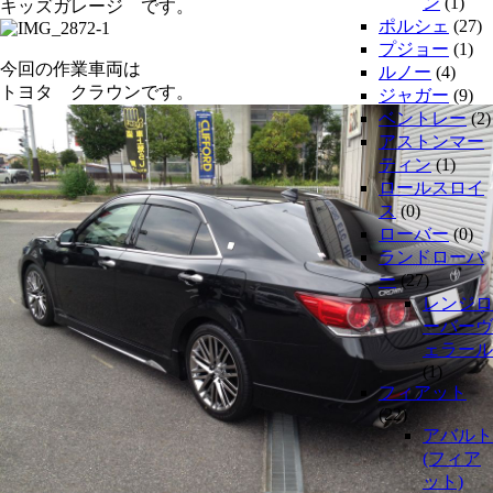
ン
(1)
キッズガレージ です。
ポルシェ
(27)
プジョー
(1)
今回の作業車両は
ルノー
(4)
トヨタ クラウンです。
ジャガー
(9)
ベントレー
(2)
アストンマー
ティン
(1)
ロールスロイ
ス
(0)
ローバー
(0)
ランドローバ
ー
(27)
レンジロ
ーバーヴ
ェラール
(1)
フィアット
(22)
アバルト
(フィア
ット)