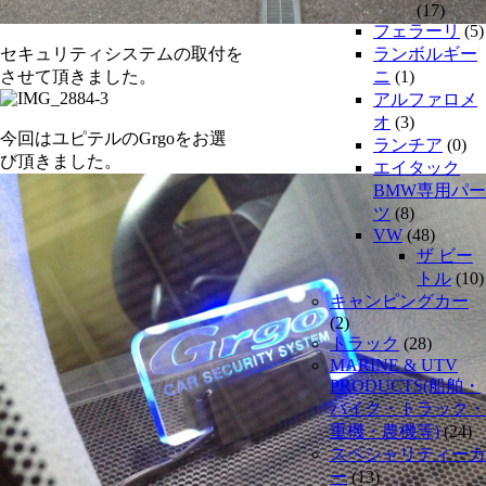
(17)
フェラーリ
(5)
セキュリティシステムの取付を
ランボルギー
させて頂きました。
ニ
(1)
アルファロメ
オ
(3)
今回はユピテルのGrgoをお選
ランチア
(0)
び頂きました。
エイタック
BMW専用パー
ツ
(8)
VW
(48)
ザ ビー
トル
(10)
キャンピングカー
(2)
トラック
(28)
MARINE & UTV
PRODUCTS(船舶・
バイク・トラック・
重機・農機等)
(24)
スペシャリティーカ
ー
(13)