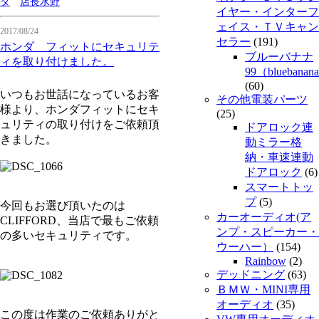
ダ
店長水野
イヤー・インターフ
ェイス・ＴＶキャン
2017/08/24
セラー
(191)
ホンダ フィットにセキュリテ
ブルーバナナ
ィを取り付けました。
99（bluebanan
(60)
いつもお世話になっているお客
その他電装パーツ
様より、ホンダフィットにセキ
(25)
ュリティの取り付けをご依頼頂
ドアロック連
きました。
動ミラー格
納・車速連動
ドアロック
(6)
スマートトッ
プ
(5)
今回もお選び頂いたのは
カーオーディオ(ア
CLIFFORD、当店で最もご依頼
ンプ・スピーカー・
の多いセキュリティです。
ウーハー）
(154)
Rainbow
(2)
デッドニング
(63)
ＢＭＷ・MINI専用
オーディオ
(35)
この度は作業のご依頼ありがと