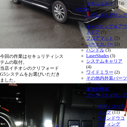
セキュリティ
(774)
その他
(954)
レアルステアリング
(3)
キャンピング＆アウ
トドア
(7)
フロアマット
(5)
シートカバー
(2)
ハンドル
(3)
LaserShades
(3)
今回の作業はセキュリティシス
システムキャリア
テムの取付。
(4)
当店イチオシのクリフォード
ワイドミラー
(2)
G5システムをお選びいただき
その他内外装パーツ
ました。
(4)
車種別情報
(886)
カーディテイリング
(34)
ボディコーテ
ィング
(11)
ウインドウコ
ーティング