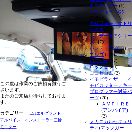
トブロッカー
(1)
クリフォードG5
(225)
クリフォードマトリ
ックス
(72)
パンテーラＺシリー
ズ
(473)
パンテーラSX
(2)
ゴルゴ
(208)
バイパー
(17)
ロック音
(69)
ココセコム
(2)
イモビライザー・イ
この度は作業のご依頼有難うご
モビカッター／キー
ざいます。
プログラマー対策パ
またのご来店お待ちしておりま
ーツ
(70)
す。
ＡＭＰＩＲＥ
(アンパイア)
カテゴリー：
E51エルグランド
(2)
アルパイン
インストーラー三輪
メカニカルセキュリ
モニター
ティ(マックガー