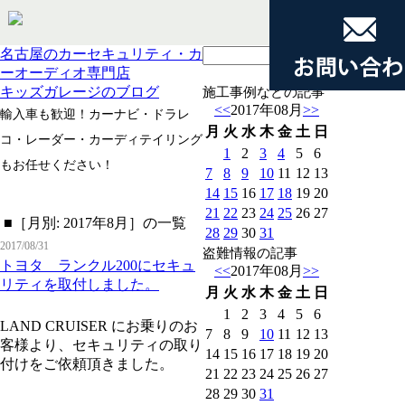
名古屋のカーセキュリティ・カ
ーオーディオ専門店
キッズガレージのブログ
施工事例などの記事
<<
2017年08月
>>
輸入車も歓迎！カーナビ・ドラレ
月
火
水
木
金
土
日
コ・レーダー・カーディテイリング
1
2
3
4
5
6
もお任せください！
7
8
9
10
11
12
13
14
15
16
17
18
19
20
21
22
23
24
25
26
27
■［月別: 2017年8月］の一覧
28
29
30
31
2017/08/31
盗難情報の記事
トヨタ ランクル200にセキュ
<<
2017年08月
>>
リティを取付しました。
月
火
水
木
金
土
日
1
2
3
4
5
6
LAND CRUISER にお乗りのお
7
8
9
10
11
12
13
客様より、セキュリティの取り
14
15
16
17
18
19
20
付けをご依頼頂きました。
21
22
23
24
25
26
27
28
29
30
31