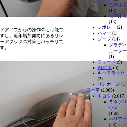
モデルＳ
(13)
モデルＸ
(13)
シボレー
(2)
ドアノブからの操作のも可能で
ハマー
(1)
すし、近年増加傾向にあるリレ
ジープ
(14)
ーアタックの対策もバッチリで
グラディ
す。
エーター
(1)
フォード
(9)
BUICK
(0)
キャデラック
(2)
リンカーン
(1)
日本車
(2,985)
トヨタ
(2,017)
５０プリ
ウス
(156)
ハリアー
(28)