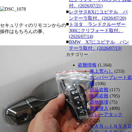
付。(2026/07/21)
■
レクサスRXにユピテル パ
ンテーラ取付。(2026/07/20)
■
トヨタ ランドクルーザー
セキュリティのリモコンからの
300にクリフォード取付。
操作はもちろんの事、
(2026/07/14)
■
BMW X7にユピテル パン
テーラ取付。(2026/07/13)
カテゴリー
盗難情報
(1,164)
車上荒らし
(233)
ナンバープレート盗
難
(106)
部品盗難
(117)
車両盗難
(795)
器物損壊
(75)
車庫侵入
(409)
リレーアタック
(522)
ＣＡＮ－ＩＮＶＡＤ