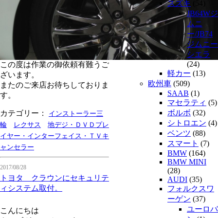
スズキ
(54)
JB64Wジ
ムニ
ー/JB74
ジムニー
シエラ
(24)
この度は作業の御依頼有難うご
軽カー
(13)
ざいます。
欧州車
(509)
またのご来店お待ちしておりま
SAAB
(1)
す。
マセラティ
(5)
ボルボ
(32)
カテゴリー：
インストーラー三
シトロエン
(4)
輪
レクサス
地デジ・ＤＶＤプレ
ベンツ
(88)
イヤー・インターフェイス・ＴＶキ
スマート
(7)
ャンセラー
BMW
(164)
BMW MINI
2017/08/28
(28)
トヨタ クラウンにセキュリテ
AUDI
(35)
ィシステム取付。
フォルクスワ
ーゲン
(37)
ユーロバ
こんにちは