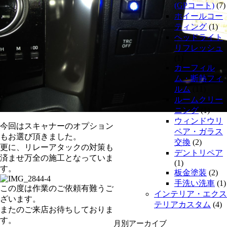
(GPコート)
(7)
ホイールコー
ティング
(1)
ヘッドライト
リフレッシュ
(1)
カーフィル
ム・断熱フィ
ルム
(11)
ルームクリー
ニング
(1)
ウィンドウリ
今回はスキャナーのオプション
ペア・ガラス
もお選び頂きました。
交換
(2)
更に、リレーアタックの対策も
デントリペア
済ませ万全の施工となっていま
(1)
す。
板金塗装
(2)
手洗い洗車
(1)
この度は作業のご依頼有難うご
インテリア・エクス
ざいます。
テリアカスタム
(4)
またのご来店お待ちしておりま
す。
月別アーカイブ