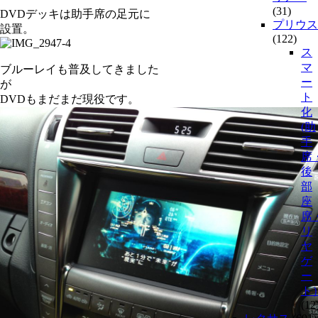
(31)
DVDデッキは助手席の足元に
プリウス
設置。
(122)
ス
マ
ブルーレイも普及してきました
ー
が
ト
DVDもまだまだ現役です。
化
(助
手
席
後
部
座
席
リ
ヤ
ゲ
ー
ト
(12