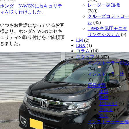
レーダー探知機
ホンダ N-WGNにセキュリテ
(289)
ィを取り付けました。
クルーズコントロー
ル
(45)
いつもお世話になっているお客
TPMS空気圧モニタ
様より、ホンダN-WGNにセキ
リングシステム
(9)
ュリティの取り付けをご依頼頂
LM
(2)
きました。
LBX
(1)
コラム
(14)
スタッフ
(4,863)
インストーラー杉山
(34)
インストーラー辻
(0)
店長水野
(1,782)
休日
(0)
取付
(187)
おでかけ
(7)
グルメ
(0)
色々
(24)
インストーラー三輪
(1,505)