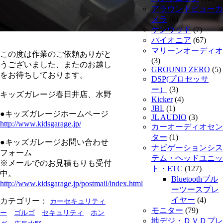
アラウンドビューカ
メラ
(6)
ケンウッド
(7)
パイオニア
(67)
マリーンオーディオ
この度は作業のご依頼ありがと
(3)
うございました、またのお越し
GROUND ZERO
(5)
をお待ちしております。
DSP(プロセッサ
ー）
(3)
キッズガレージ春日井店、水野
Kicker
(4)
JBL
(1)
●キッズガレージホームページ
JL AUDIO
(3)
http://www.kidsgarage.jp/
カーオーディオセン
ター
(1)
●キッズガレージお問い合わせ
ナビゲーションシス
フォーム
テム・ヘッドユニッ
※メールでのお見積もりも受付
ト・ETC
(127)
中。
Bluetoothブル
http://www.kidsgarage.jp/postmail/index.html
ーツースプレ
イヤー
(4)
カテゴリー：
カーセキュリティ
モニター
(79)
ー
ゴルゴ
セキュリティ
ホン
地デジ・ＤＶＤプレ