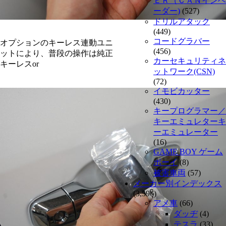
ＥＲ（ＣＡＮインベ
ーダー)
(527)
ドリルアタック
(449)
コードグラバー
オプションのキーレス連動ユニ
(456)
ットにより、普段の操作は純正
カーセキュリティネ
キーレスor
ットワーク(CSN)
(72)
イモビカッター
(430)
キープログラマー／
キーエミュレターキ
ーエミュレーター
(16)
GAME BOY ゲーム
ボーイ
(8)
被害車両
(57)
メーカー別インデックス
(3,596)
アメ車
(66)
ダッヂ
(4)
テスラ
(33)