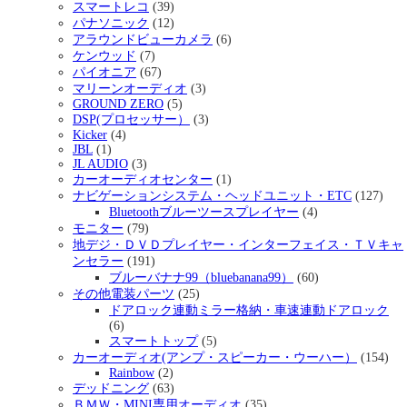
スマートレコ
(39)
パナソニック
(12)
アラウンドビューカメラ
(6)
ケンウッド
(7)
パイオニア
(67)
マリーンオーディオ
(3)
GROUND ZERO
(5)
DSP(プロセッサー）
(3)
Kicker
(4)
JBL
(1)
JL AUDIO
(3)
カーオーディオセンター
(1)
ナビゲーションシステム・ヘッドユニット・ETC
(127)
Bluetoothブルーツースプレイヤー
(4)
モニター
(79)
地デジ・ＤＶＤプレイヤー・インターフェイス・ＴＶキャ
ンセラー
(191)
ブルーバナナ99（bluebanana99）
(60)
その他電装パーツ
(25)
ドアロック連動ミラー格納・車速連動ドアロック
(6)
スマートトップ
(5)
カーオーディオ(アンプ・スピーカー・ウーハー）
(154)
Rainbow
(2)
デッドニング
(63)
ＢＭＷ・MINI専用オーディオ
(35)