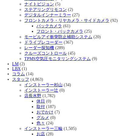
ナイトビジョン
(5)
ステアリングリモコン
(2)
デジタルインナーミラー
(27)
フロントカメラ・リヤカメラ・サイドカメラ
(92)
バックカメラ
(61)
フロント・バックカメラ
(25)
モービルアイ衝突防止補助システム
(20)
ドライブレコーダー
(367)
レーダー探知機
(289)
クルーズコントロール
(45)
TPMS空気圧モニタリングシステム
(9)
LM
(2)
LBX
(1)
コラム
(14)
スタッフ
(4,863)
インストーラー杉山
(34)
インストーラー辻
(0)
店長水野
(1,782)
休日
(0)
取付
(187)
おでかけ
(7)
グルメ
(0)
色々
(24)
インストーラー三輪
(1,505)
お店
(28)