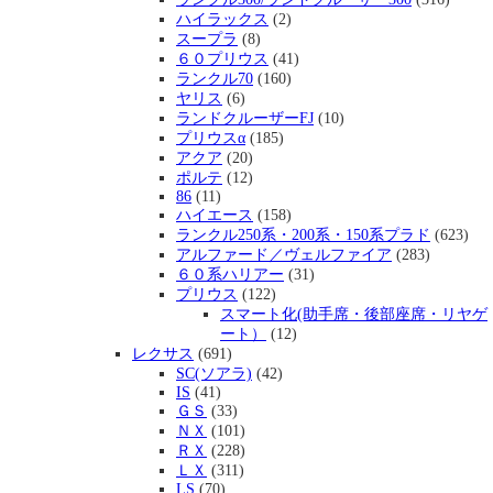
ハイラックス
(2)
スープラ
(8)
６０プリウス
(41)
ランクル70
(160)
ヤリス
(6)
ランドクルーザーFJ
(10)
プリウスα
(185)
アクア
(20)
ポルテ
(12)
86
(11)
ハイエース
(158)
ランクル250系・200系・150系プラド
(623)
アルファード／ヴェルファイア
(283)
６０系ハリアー
(31)
プリウス
(122)
スマート化(助手席・後部座席・リヤゲ
ート）
(12)
レクサス
(691)
SC(ソアラ)
(42)
IS
(41)
ＧＳ
(33)
ＮＸ
(101)
ＲＸ
(228)
ＬＸ
(311)
LS
(70)