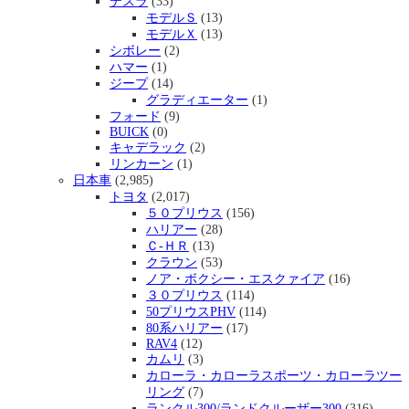
テスラ
(33)
モデルＳ
(13)
モデルＸ
(13)
シボレー
(2)
ハマー
(1)
ジープ
(14)
グラディエーター
(1)
フォード
(9)
BUICK
(0)
キャデラック
(2)
リンカーン
(1)
日本車
(2,985)
トヨタ
(2,017)
５０プリウス
(156)
ハリアー
(28)
Ｃ-ＨＲ
(13)
クラウン
(53)
ノア・ボクシー・エスクァイア
(16)
３０プリウス
(114)
50プリウスPHV
(114)
80系ハリアー
(17)
RAV4
(12)
カムリ
(3)
カローラ・カローラスポーツ・カローラツー
リング
(7)
ランクル300/ランドクルーザー300
(316)