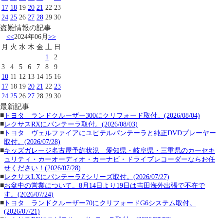
17
18
19
20
21
22
23
24
25
26
27
28
29
30
盗難情報の記事
<<
2024年06月
>>
月
火
水
木
金
土
日
1
2
3
4
5
6
7
8
9
10
11
12
13
14
15
16
17
18
19
20
21
22
23
24
25
26
27
28
29
30
最新記事
■
トヨタ ランドクルーザー300にクリフォード取付。(2026/08/04)
■
レクサスRXにパンテーラ取付。(2026/08/03)
■
トヨタ ヴェルファイアにユピテルパンテーラと純正DVDプレーヤー
取付。(2026/07/28)
■
キッズガレージ名古屋予約状況 愛知県・岐阜県・三重県のカーセキ
ュリティ・カーオーディオ・カーナビ・ドライブレコーダーならお任
せください！(2026/07/28)
■
レクサスLXにパンテーラZシリーズ取付。(2026/07/27)
■
お盆中の営業について。8月14日より19日は吉田海外出張で不在で
す。(2026/07/24)
■
トヨタ ランドクルーザー70にクリフォードG6システム取付。
(2026/07/21)