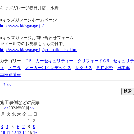
キッズガレージ春日井店、水野
●キッズガレージホームページ
http://www.kidsgarage.jp/
●キッズガレージお問い合わせフォーム
※メールでのお見積もりも受付中。
http://www.kidsgarage.jp/postmail/index.html
カテゴリー：
LS
カーセキュリティー
クリフォードＧ6
セキュリテ
ィ
トヨタ
メーカー別インデックス
レクサス
店長水野
日本車
車種別情報
1
2
>>
施工事例などの記事
<<
2024年06月
>>
月
火
水
木
金
土
日
1
2
3
4
5
6
7
8
9
10
11
12
13
14
15
16