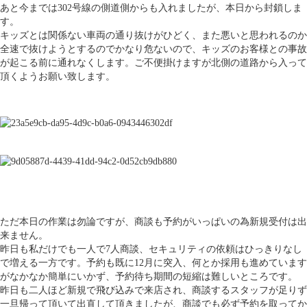
あと今までは302号線の側道側からも入れましたが、本日から封鎖しま
す。
キッズとは関係ない車両の通り抜けがひどく、また悪いと思われるのか
全速で抜けようとするのでかなり危ないので、キッズのお客様との事故
が起こる前に通れなくします。ご不便掛けますが北側の道路から入って
頂くようお願い致します。
ただ本日の作業は勿論ですが、商談も予約がいっぱいの為新規受付は出
来ません。
昨日も私だけでも一人で7人商談、セキュリティの依頼はひっきりなし
で増える一方です。予約も既に12月に突入、何とか採用も進めています
がなかなか簡単にいかず、予約待ち期間の短縮は難しいところです。
昨日も二人ほど新規で飛び込みで来店され、商談するスタッフが足りず
一旦帰って頂いて出直して頂きましたが、商談でも必ず予約を取ってか