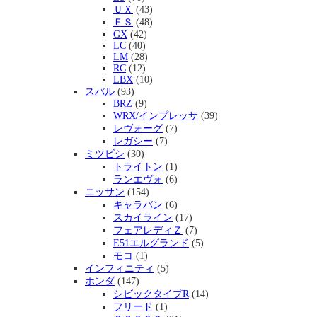
ＵＸ
(43)
ＥＳ
(48)
GX
(42)
LC
(40)
LM
(28)
RC
(12)
LBX
(10)
スバル
(93)
BRZ
(9)
WRX/インプレッサ
(39)
レヴォーグ
(7)
レガシー
(7)
ミツビシ
(30)
トライトン
(1)
ランエヴォ
(6)
ニッサン
(154)
キャラバン
(6)
スカイライン
(17)
フェアレディＺ
(7)
E51エルグランド
(5)
モコ
(1)
インフィニティ
(5)
ホンダ
(147)
シビックタイプR
(14)
フリード
(1)