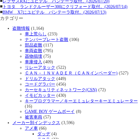
■
レクサスRXにユピテル パンテーラ取付。(2026/07/20)
■
トヨタ ランドクルーザー300にクリフォード取付。(2026/07/14)
■
BMW X7にユピテル パンテーラ取付。(2026/07/13)
カテゴリー
盗難情報
(1,164)
車上荒らし
(233)
ナンバープレート盗難
(106)
部品盗難
(117)
車両盗難
(795)
器物損壊
(75)
車庫侵入
(409)
リレーアタック
(522)
ＣＡＮ－ＩＮＶＡＤＥＲ（ＣＡＮインベーダー)
(527)
ドリルアタック
(449)
コードグラバー
(456)
カーセキュリティネットワーク(CSN)
(72)
イモビカッター
(430)
キープログラマー／キーエミュレターキーエミュレーター
(16)
GAME BOY ゲームボーイ
(8)
被害車両
(57)
メーカー別インデックス
(3,596)
アメ車
(66)
ダッヂ
(4)