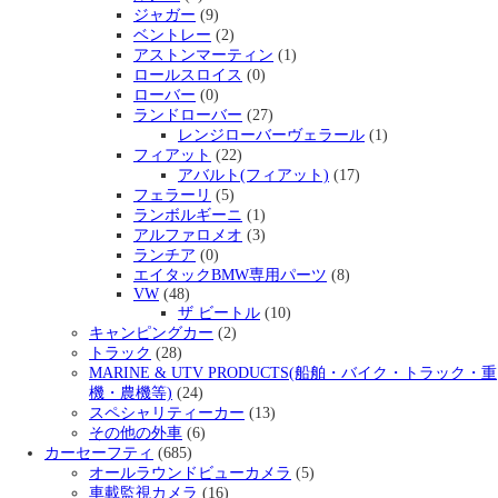
ジャガー
(9)
ベントレー
(2)
アストンマーティン
(1)
ロールスロイス
(0)
ローバー
(0)
ランドローバー
(27)
レンジローバーヴェラール
(1)
フィアット
(22)
アバルト(フィアット)
(17)
フェラーリ
(5)
ランボルギーニ
(1)
アルファロメオ
(3)
ランチア
(0)
エイタックBMW専用パーツ
(8)
VW
(48)
ザ ビートル
(10)
キャンピングカー
(2)
トラック
(28)
MARINE & UTV PRODUCTS(船舶・バイク・トラック・重
機・農機等)
(24)
スペシャリティーカー
(13)
その他の外車
(6)
カーセーフティ
(685)
オールラウンドビューカメラ
(5)
車載監視カメラ
(16)