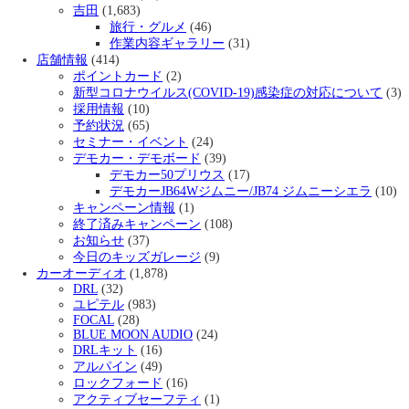
吉田
(1,683)
旅行・グルメ
(46)
作業内容ギャラリー
(31)
店舗情報
(414)
ポイントカード
(2)
新型コロナウイルス(COVID-19)感染症の対応について
(3)
採用情報
(10)
予約状況
(65)
セミナー・イベント
(24)
デモカー・デモボード
(39)
デモカー50プリウス
(17)
デモカーJB64Wジムニー/JB74 ジムニーシエラ
(10)
キャンペーン情報
(1)
終了済みキャンペーン
(108)
お知らせ
(37)
今日のキッズガレージ
(9)
カーオーディオ
(1,878)
DRL
(32)
ユピテル
(983)
FOCAL
(28)
BLUE MOON AUDIO
(24)
DRLキット
(16)
アルパイン
(49)
ロックフォード
(16)
アクティブセーフティ
(1)