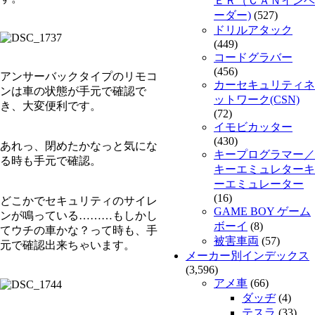
ＥＲ（ＣＡＮインベ
ーダー)
(527)
ドリルアタック
(449)
コードグラバー
(456)
アンサーバックタイプのリモコ
カーセキュリティネ
ンは車の状態が手元で確認で
ットワーク(CSN)
き、大変便利です。
(72)
イモビカッター
(430)
あれっ、閉めたかなっと気にな
キープログラマー／
る時も手元で確認。
キーエミュレターキ
ーエミュレーター
(16)
どこかでセキュリティのサイレ
GAME BOY ゲーム
ンが鳴っている………もしかし
ボーイ
(8)
てウチの車かな？って時も、手
被害車両
(57)
元で確認出来ちゃいます。
メーカー別インデックス
(3,596)
アメ車
(66)
ダッヂ
(4)
テスラ
(33)