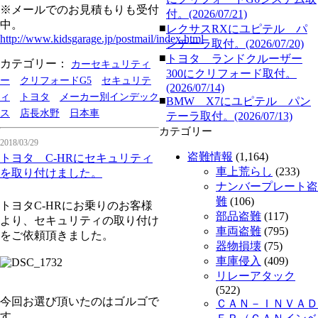
※メールでのお見積もりも受付
付。(2026/07/21)
中。
■
レクサスRXにユピテル パ
http://www.kidsgarage.jp/postmail/index.html
ンテーラ取付。(2026/07/20)
■
トヨタ ランドクルーザー
カテゴリー：
カーセキュリティ
300にクリフォード取付。
ー
クリフォードG5
セキュリテ
(2026/07/14)
ィ
トヨタ
メーカー別インデック
■
BMW X7にユピテル パン
ス
店長水野
日本車
テーラ取付。(2026/07/13)
カテゴリー
2018/03/29
盗難情報
(1,164)
トヨタ C-HRにセキュリティ
車上荒らし
(233)
を取り付けました。
ナンバープレート盗
難
(106)
トヨタC-HRにお乗りのお客様
部品盗難
(117)
より、セキュリティの取り付け
車両盗難
(795)
をご依頼頂きました。
器物損壊
(75)
車庫侵入
(409)
リレーアタック
(522)
今回お選び頂いたのはゴルゴで
ＣＡＮ－ＩＮＶＡＤ
す。