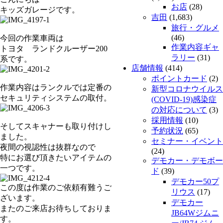
お店
(28)
キッズガレージです。
吉田
(1,683)
旅行・グルメ
(46)
今回の作業車両は
作業内容ギャ
トヨタ ランドクルーザー200
ラリー
(31)
系です。
店舗情報
(414)
ポイントカード
(2)
作業内容はランクルでは定番の
新型コロナウイルス
セキュリティシステムの取付。
(COVID-19)感染症
の対応について
(3)
採用情報
(10)
そしてスキャナーも取り付けし
予約状況
(65)
ました。
セミナー・イベント
夜間の視認性は抜群なので
(24)
特にお選び頂きたいアイテムの
デモカー・デモボー
一つです。
ド
(39)
デモカー50プ
この度は作業のご依頼有難うご
リウス
(17)
ざいます。
デモカー
またのご来店お待ちしておりま
JB64Wジムニ
す。