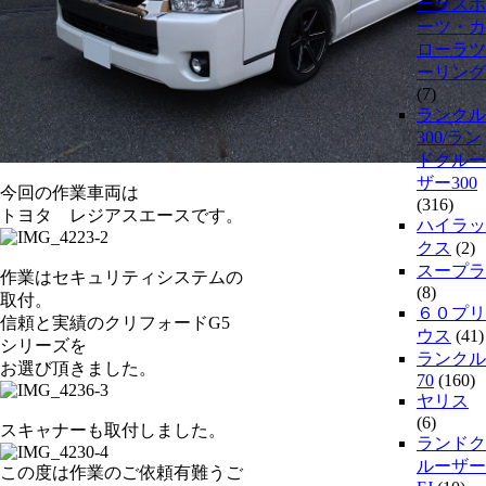
ーラスポ
ーツ・カ
ローラツ
ーリング
(7)
ランクル
300/ラン
ドクルー
ザー300
今回の作業車両は
(316)
トヨタ レジアスエースです。
ハイラッ
クス
(2)
スープラ
作業はセキュリティシステムの
(8)
取付。
６０プリ
信頼と実績のクリフォードG5
ウス
(41)
シリーズを
ランクル
お選び頂きました。
70
(160)
ヤリス
(6)
スキャナーも取付しました。
ランドク
ルーザー
この度は作業のご依頼有難うご