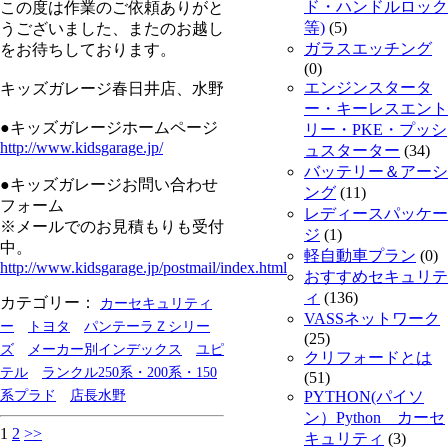
ド・ハンドルロック
この度は作業のご依頼ありがと
等)
(5)
うございました、またのお越し
ガラスエッチング
をお待ちしております。
(0)
エンジンスタータ
キッズガレージ春日井店、水野
ー・キーレスエント
●キッズガレージホームページ
リー・PKE・プッシ
http://www.kidsgarage.jp/
ュスターター
(34)
バッテリー＆アーシ
●キッズガレージお問い合わせ
ング
(11)
フォーム
レディースパッケー
※メールでのお見積もりも受付
ジ
(1)
中。
軽自動車プラン
(0)
http://www.kidsgarage.jp/postmail/index.html
おすすめセキュリテ
ィ
(136)
カテゴリー：
カーセキュリティ
VASSネットワーク
ー
トヨタ
パンテーラＺシリー
(25)
ズ
メーカー別インデックス
ユピ
クリフォードとは
テル
ランクル250系・200系・150
(51)
系プラド
店長水野
PYTHON(パイソ
ン）Python カーセ
1
2
>>
キュリティ
(3)