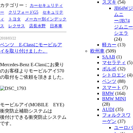
スズキ
(54)
カテゴリー：
カーセキュリティ
JB64Wジ
ー
クリフォードG5
セキュリテ
ムニ
ィ
トヨタ
メーカー別インデック
ー/JB74
ス
レクサス
店長水野
日本車
ジムニー
シエラ
2018/03/22
(24)
ベンツ E-Classにモービルア
軽カー
(13)
イを取り付けました。
欧州車
(509)
SAAB
(1)
マセラティ
(5)
Mercedes-Benz E-Classにお乗り
ボルボ
(32)
のお客様よりモービルアイ570
シトロエン
(4)
の取付をご依頼を頂きました。
ベンツ
(88)
スマート
(7)
BMW
(164)
BMW MINI
(28)
モービルアイ(MOBILE EYE)
AUDI
(35)
衝突防止補助システムは
フォルクスワ
後付けできる衝突防止システム
ーゲン
(37)
です。
ユーロバ