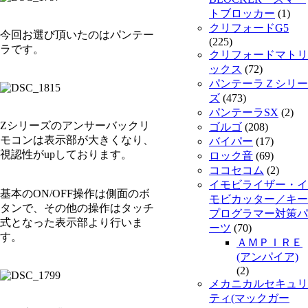
トブロッカー
(1)
クリフォードG5
今回お選び頂いたのはパンテー
(225)
ラです。
クリフォードマトリ
ックス
(72)
パンテーラＺシリー
ズ
(473)
パンテーラSX
(2)
Zシリーズのアンサーバックリ
ゴルゴ
(208)
モコンは表示部が大きくなり、
バイパー
(17)
視認性がupしております。
ロック音
(69)
ココセコム
(2)
イモビライザー・イ
基本のON/OFF操作は側面のボ
モビカッター／キー
タンで、その他の操作はタッチ
プログラマー対策パ
式となった表示部より行いま
ーツ
(70)
す。
ＡＭＰＩＲＥ
(アンパイア)
(2)
メカニカルセキュリ
ティ(マックガー