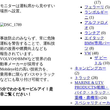
(17)
モニターは運転席から見やすい
フェラーリ
(5)
場所へ設置。
ランボルギー
ニ
(1)
アルファロメ
オ
(3)
ランチア
(0)
エイタック
事故防止のみならず、常に危険
BMW専用パー
運転を警告することで、運転技
ツ
(8)
術の改善や燃費向上なども
VW
(48)
報告されています。
ザ ビー
VOLVOやBMWなど世界の自
トル
(10)
動車メーカーが採用する
キャンピングカー
Mobileye社の高い技術力を、
(2)
乗用車に限らずバスやトラック
トラック
(28)
などにも取り付け可能です。
MARINE & UTV
PRODUCTS(船舶・
5分でわかるモービルアイ！是
バイク・トラック・
非ご覧ください！
重機・農機等)
(24)
スペシャリティーカ
ー
(13)