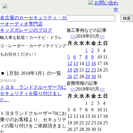
名古屋のカーセキュリティ・カ
ーオーディオ専門店
キッズガレージのブログ
施工事例などの記事
<<
2018年03月
>>
輸入車も歓迎！カーナビ・ドラレ
月
火
水
木
金
土
日
コ・レーダー・カーディテイリング
1
2
3
4
もお任せください！
5
6
7
8
9
10
11
12
13
14
15
16
17
18
19
20
21
22
23
24
25
■［月別: 2018年3月］の一覧
26
27
28
29
30
31
2018/03/30
盗難情報の記事
トヨタ ランドクルーザー70に
<<
2018年03月
>>
セキュリティを取り付けまし
月
火
水
木
金
土
日
た。
1
2
3
4
5
6
7
8
9
10
11
トヨタランドクルーザー70にお
12
13
14
15
16
17
18
乗りのお客様より、セキュリテ
19
20
21
22
23
24
25
ィの取り付けをご依頼頂きまし
26
27
28
29
30
31
た。