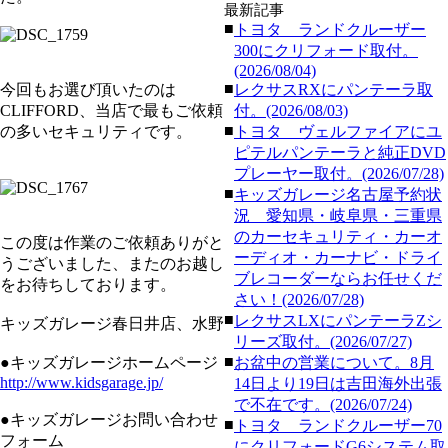
最新記事
■
トヨタ ランドクルーザー
300にクリフォード取付。
(2026/08/04)
■
今回もお選び頂いたのは
レクサスRXにパンテーラ取
CLIFFORD、当店で最もご依頼
付。(2026/08/03)
■
の多いセキュリティです。
トヨタ ヴェルファイアにユ
ピテルパンテーラと純正DVD
プレーヤー取付。(2026/07/28)
■
キッズガレージ名古屋予約状
況 愛知県・岐阜県・三重県
のカーセキュリティ・カーオ
この度は作業のご依頼ありがと
ーディオ・カーナビ・ドライ
うございました、またのお越し
ブレコーダーならお任せくだ
をお待ちしております。
さい！(2026/07/28)
■
レクサスLXにパンテーラZシ
キッズガレージ春日井店、水野
リーズ取付。(2026/07/27)
■
●キッズガレージホームページ
お盆中の営業について。8月
http://www.kidsgarage.jp/
14日より19日は吉田海外出張
で不在です。(2026/07/24)
●キッズガレージお問い合わせ
■
トヨタ ランドクルーザー70
フォーム
にクリフォードG6システム取