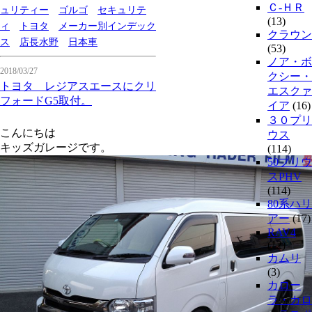
Ｃ-ＨＲ
ュリティー
ゴルゴ
セキュリテ
(13)
ィ
トヨタ
メーカー別インデック
クラウン
ス
店長水野
日本車
(53)
ノア・ボ
2018/03/27
クシー・
トヨタ レジアスエースにクリ
エスクァ
フォードG5取付。
イア
(16)
３０プリ
こんにちは
ウス
キッズガレージです。
(114)
50プリウ
スPHV
(114)
80系ハリ
アー
(17)
RAV4
(12)
カムリ
(3)
カロー
ラ・カロ