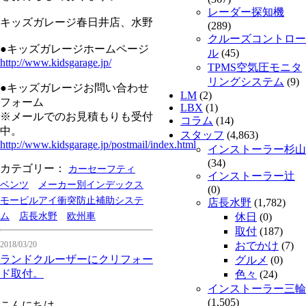
レーダー探知機
キッズガレージ春日井店、水野
(289)
クルーズコントロー
●キッズガレージホームページ
ル
(45)
http://www.kidsgarage.jp/
TPMS空気圧モニタ
リングシステム
(9)
●キッズガレージお問い合わせ
LM
(2)
フォーム
LBX
(1)
※メールでのお見積もりも受付
コラム
(14)
中。
スタッフ
(4,863)
http://www.kidsgarage.jp/postmail/index.html
インストーラー杉山
(34)
カテゴリー：
カーセーフティ
インストーラー辻
ベンツ
メーカー別インデックス
(0)
モービルアイ衝突防止補助システ
店長水野
(1,782)
ム
店長水野
欧州車
休日
(0)
取付
(187)
2018/03/20
おでかけ
(7)
ランドクルーザーにクリフォー
グルメ
(0)
ド取付。
色々
(24)
インストーラー三輪
(1,505)
こんにちは