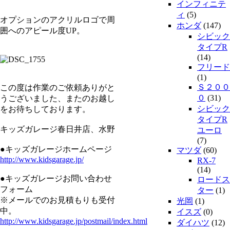
インフィニテ
ィ
(5)
オプションのアクリルロゴで周
ホンダ
(147)
囲へのアピール度UP。
シビック
タイプR
(14)
フリード
(1)
Ｓ２００
この度は作業のご依頼ありがと
０
(31)
うございました、またのお越し
シビック
をお待ちしております。
タイプR
キッズガレージ春日井店、水野
ユーロ
(7)
●キッズガレージホームページ
マツダ
(60)
http://www.kidsgarage.jp/
RX-7
(14)
●キッズガレージお問い合わせ
ロードス
フォーム
ター
(1)
※メールでのお見積もりも受付
光岡
(1)
中。
イスズ
(0)
http://www.kidsgarage.jp/postmail/index.html
ダイハツ
(12)