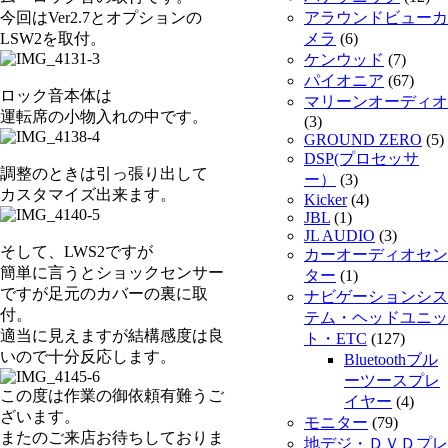
今回はVer2.7とオプションの
アラウンドビューカ
LSW2を取付。
メラ
(6)
ケンウッド
(7)
パイオニア
(67)
ロック音本体は
マリーンオーディオ
運転席の小物入れの中です。
(3)
GROUND ZERO
(5)
DSP(プロセッサ
調整のときは引っ張り出して
ー）
(3)
カスタマイズ出来ます。
Kicker
(4)
JBL
(1)
JL AUDIO
(3)
そして、LWS2ですが
カーオーディオセン
簡単に言うとショックセンサー
ター
(1)
ですが足元のカバーの裏に取
ナビゲーションシス
付。
テム・ヘッドユニッ
適当に見えますが結構感度は良
ト・ETC
(127)
いので十分反応します。
Bluetoothブル
ーツースプレ
この度は作業の御依頼有難うご
イヤー
(4)
ざいます。
モニター
(79)
またのご来店お待ちしておりま
地デジ・ＤＶＤプレ