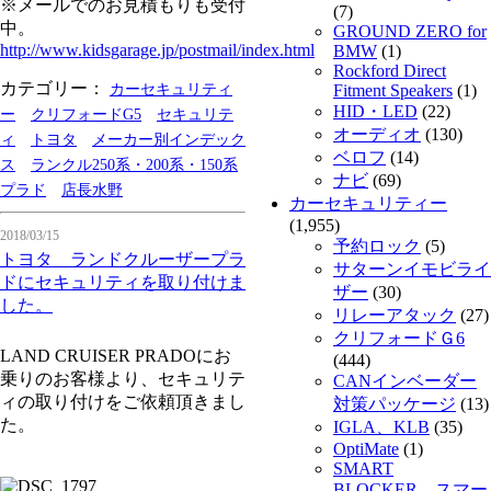
※メールでのお見積もりも受付
(7)
中。
GROUND ZERO for
http://www.kidsgarage.jp/postmail/index.html
BMW
(1)
Rockford Direct
カテゴリー：
カーセキュリティ
Fitment Speakers
(1)
HID・LED
(22)
ー
クリフォードG5
セキュリテ
オーディオ
(130)
ィ
トヨタ
メーカー別インデック
ベロフ
(14)
ス
ランクル250系・200系・150系
ナビ
(69)
プラド
店長水野
カーセキュリティー
(1,955)
2018/03/15
予約ロック
(5)
トヨタ ランドクルーザープラ
サターンイモビライ
ドにセキュリティを取り付けま
ザー
(30)
した。
リレーアタック
(27)
クリフォードＧ6
LAND CRUISER PRADOにお
(444)
乗りのお客様より、セキュリテ
CANインベーダー
ィの取り付けをご依頼頂きまし
対策パッケージ
(13)
た。
IGLA、KLB
(35)
OptiMate
(1)
SMART
BLOCKER スマー