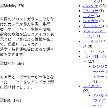
ン
(1)
ポルシェ
(27)
プジョー
(1)
ルノー
(4)
車両のフロントガラスに取り付
ジャガー
(9)
けたカメラが前方車両・歩行
ベントレー
(2)
者・オートバイ・車線を検知。
アストンマー
衝突の危険が迫るとアイコン表
ティン
(1)
示とビープ音による警報を発し
ロールスロイ
て、居眠り・ふらつき・
ス
(0)
過労・脇見運転等による交通事
ローバー
(0)
故を防ぎます。
ランドローバ
ー
(27)
レンジロ
ーバーヴ
ェラール
カメラとスピーカーが一体とな
(1)
ったユニットをウインドゥ上部
フィアット
に貼り付けします。
(22)
アバルト
(フィア
ット)