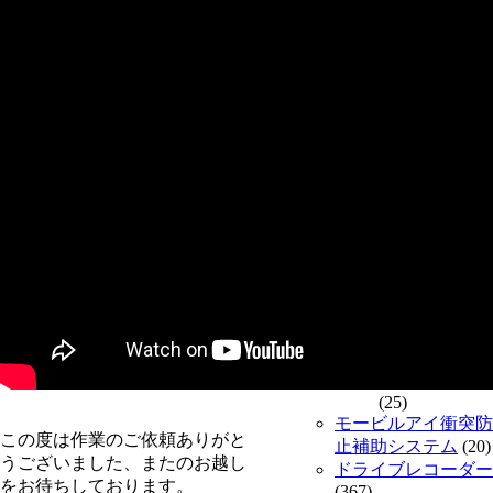
その他の外車
(6)
カーセーフティ
(685)
オールラウンドビュ
ーカメラ
(5)
車載監視カメラ
(16)
ナイトビジョン
(5)
ステアリングリモコ
ン
(2)
デジタルインナーミ
ラー
(27)
フロントカメラ・リ
ヤカメラ・サイドカ
メラ
(92)
バックカメラ
(61)
フロント・バ
ックカメラ
(25)
モービルアイ衝突防
この度は作業のご依頼ありがと
止補助システム
(20)
うございました、またのお越し
ドライブレコーダー
をお待ちしております。
(367)