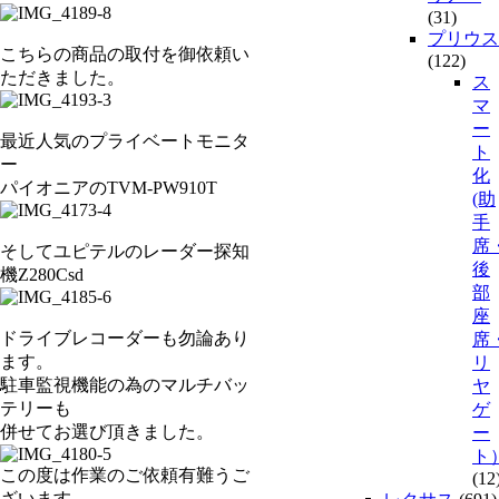
(31)
プリウス
こちらの商品の取付を御依頼い
(122)
ただきました。
ス
マ
ー
最近人気のプライベートモニタ
ト
ー
化
パイオニアのTVM-PW910T
(助
手
席
そしてユピテルのレーダー探知
後
機Z280Csd
部
座
ドライブレコーダーも勿論あり
席
ます。
リ
駐車監視機能の為のマルチバッ
ヤ
テリーも
ゲ
併せてお選び頂きました。
ー
ト
この度は作業のご依頼有難うご
(12
ざいます。