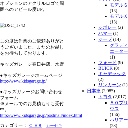
オプションのアクリルロゴで周
モデルＳ
囲へのアピール度UP。
(13)
モデルＸ
(13)
シボレー
(2)
ハマー
(1)
ジープ
(14)
この度は作業のご依頼ありがと
グラディ
うございました、またのお越し
エーター
をお待ちしております。
(1)
フォード
(9)
キッズガレージ春日井店、水野
BUICK
(0)
キャデラック
●キッズガレージホームページ
(2)
http://www.kidsgarage.jp/
リンカーン
(1)
日本車
(2,985)
●キッズガレージお問い合わせ
トヨタ
(2,017)
フォーム
５０プリ
※メールでのお見積もりも受付
ウス
中。
(156)
http://www.kidsgarage.jp/postmail/index.html
ハリアー
カテゴリー：
(28)
Ｃ-ＨＲ
カーセキ