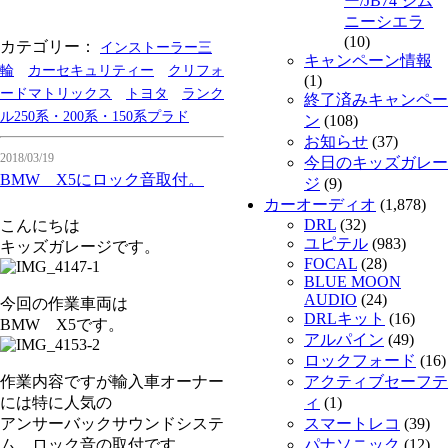
ー/JB74 ジム
ニーシエラ
(10)
カテゴリー：
インストーラー三
キャンペーン情報
輪
カーセキュリティー
クリフォ
(1)
ードマトリックス
トヨタ
ランク
終了済みキャンペー
ル250系・200系・150系プラド
ン
(108)
お知らせ
(37)
2018/03/19
今日のキッズガレー
BMW X5にロック音取付。
ジ
(9)
カーオーディオ
(1,878)
DRL
(32)
こんにちは
ユピテル
(983)
キッズガレージです。
FOCAL
(28)
BLUE MOON
AUDIO
(24)
今回の作業車両は
DRLキット
(16)
BMW X5です。
アルパイン
(49)
ロックフォード
(16)
作業内容ですが輸入車オーナー
アクティブセーフテ
には特に人気の
ィ
(1)
アンサーバックサウンドシステ
スマートレコ
(39)
ム ロック音の取付です。
パナソニック
(12)