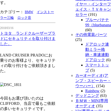
す。
イヤー・インターフ
ェイス・ＴＶキャン
カテゴリー：
BMW
インストー
セラー
(191)
ラー三輪
ロック音
ブルーバナナ
99（bluebanan
2018/03/16
(60)
トヨタ ランドクルーザープラ
その他電装パーツ
ドにセキュリティを取り付けま
(25)
した。
ドアロック連
動ミラー格
納・車速連動
LAND CRUISER PRADOにお
ドアロック
(6)
乗りのお客様より、セキュリテ
スマートトッ
ィの取り付けをご依頼頂きまし
プ
(5)
た。
カーオーディオ(ア
ンプ・スピーカー・
ウーハー）
(154)
Rainbow
(2)
デッドニング
(63)
今回もお選び頂いたのは
ＢＭＷ・MINI専用
CLIFFORD、当店で最もご依頼
オーディオ
(35)
の多いセキュリティです。