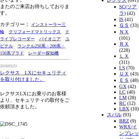
レクサス
(691)
またのご来店お待ちしておりま
SC(ソア
す。
ラ)
(42)
IS
(41)
カテゴリー：
インストーラー三
ＧＳ
(33)
ＮＸ
輪
クリフォードマトリックス
ド
(101)
ライブレコーダー
パイオニア
ユ
ＲＸ
ピテル
ランクル250系・200系・
(228)
150系プラド
レーダー探知機
ＬＸ
(311)
2018/03/23
LS
(70)
レクサス LXにセキュリティ
ＵＸ
(43)
を取り付けました。
ＥＳ
(48)
GX
(42)
LC
(40)
レクサスLXにお乗りのお客様
LM
(28)
より、セキュリティの取付をご
RC
(12)
依頼頂きました。
LBX
(10)
スバル
(93)
BRZ
(9)
WRX/イ
ンプレッ