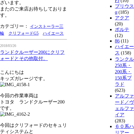
FJ
(10)
ざいます。
プリウス
またのご来店お待ちしておりま
α
(185)
す。
アクア
(20)
カテゴリー：
インストーラー三
ポルテ
輪
クリフォードG5
ハイエース
(12)
86
(11)
2018/03/26
ハイエー
ランドクルーザー200にクリフ
ス
(158)
ォードとその他取付。
ランクル
250系・
200系・
こんにちは
150系プ
キッズガレージです。
ラド
(623)
今回の作業車両は
アルファ
トヨタ ランドクルーザー200
ード／ヴ
です。
ェルファ
イア
(283)
今回はクリフォードのセキュリ
６０系ハ
ティシステムと
リアー