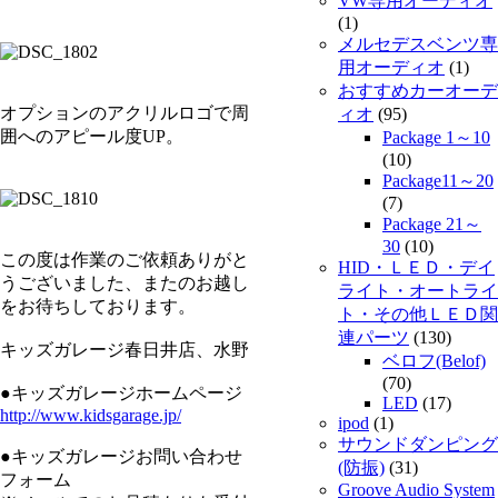
VW専用オーディオ
(1)
メルセデスベンツ専
用オーディオ
(1)
おすすめカーオーデ
オプションのアクリルロゴで周
ィオ
(95)
囲へのアピール度UP。
Package 1～10
(10)
Package11～20
(7)
Package 21～
30
(10)
この度は作業のご依頼ありがと
HID・ＬＥＤ・デイ
うございました、またのお越し
ライト・オートライ
をお待ちしております。
ト・その他ＬＥＤ関
連パーツ
(130)
キッズガレージ春日井店、水野
ベロフ(Belof)
(70)
●キッズガレージホームページ
LED
(17)
http://www.kidsgarage.jp/
ipod
(1)
サウンドダンピング
●キッズガレージお問い合わせ
(防振)
(31)
フォーム
Groove Audio System