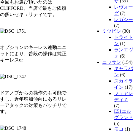
サ
(39)
今回もお選び頂いたのは
レヴォー
CLIFFORD、当店で最もご依頼
グ
(7)
の多いセキュリティです。
レガシー
(7)
ミツビシ
(30)
トライト
ン
(1)
オプションのキーレス連動ユニ
ランエヴ
ットにより、普段の操作は純正
ォ
(6)
キーレスor
ニッサン
(154)
キャラバ
ン
(6)
スカイラ
イン
(17)
ドアノブからの操作のも可能で
フェアレ
すし、近年増加傾向にあるリレ
ディＺ
ーアタックの対策もバッチリで
(7)
E51エル
す。
グランド
(5)
モコ
(1)