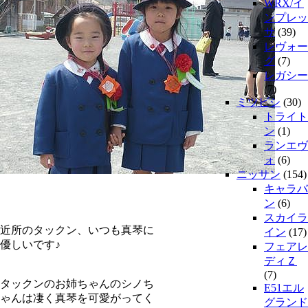
WRX/イ
ンプレッ
サ
(39)
レヴォー
グ
(7)
レガシー
(7)
ミツビシ
(30)
トライト
ン
(1)
ランエヴ
ォ
(6)
ニッサン
(154)
キャラバ
ン
(6)
スカイラ
近所のタックン、いつも真琴に
イン
(17)
優しいです♪
フェアレ
ディＺ
(7)
タックンのお姉ちゃんのシノち
E51エル
ゃんは凄く真琴を可愛がってく
グランド