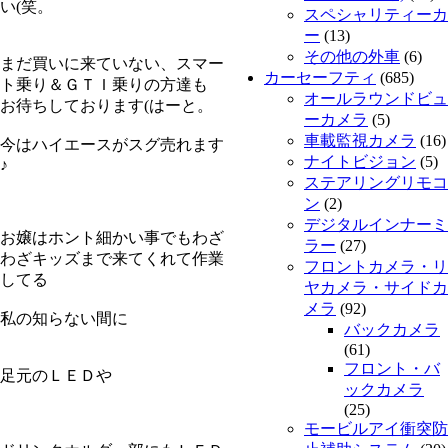
い(笑。
スペシャリティーカ
ー
(13)
その他の外車
(6)
まだ買いに来ていない、スマー
カーセーフティ
(685)
ト乗り＆ＧＴＩ乗りの方達も
オールラウンドビュ
お待ちしております(はーと。
ーカメラ
(5)
車載監視カメラ
(16)
今はハイエースがスグ売れます
ナイトビジョン
(5)
♪
ステアリングリモコ
ン
(2)
デジタルインナーミ
お嬢はホント細かい事でもわざ
ラー
(27)
わざキッズまで来てくれて作業
フロントカメラ・リ
してる
ヤカメラ・サイドカ
メラ
(92)
私の知らない間に
バックカメラ
(61)
フロント・バ
足元のＬＥＤや
ックカメラ
(25)
モービルアイ衝突防