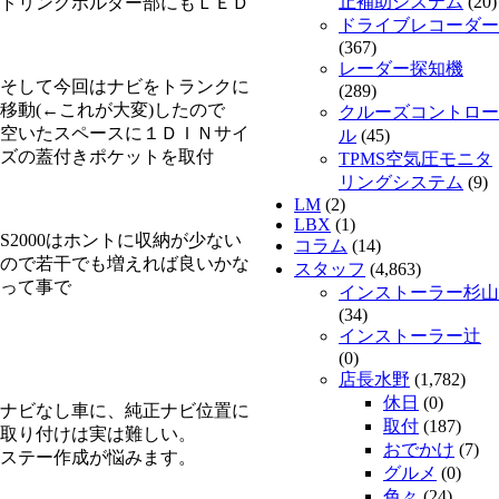
止補助システム
(20)
ドリンクホルダー部にもＬＥＤ
ドライブレコーダー
(367)
レーダー探知機
そして今回はナビをトランクに
(289)
移動(←これが大変)したので
クルーズコントロー
空いたスペースに１ＤＩＮサイ
ル
(45)
ズの蓋付きポケットを取付
TPMS空気圧モニタ
リングシステム
(9)
LM
(2)
LBX
(1)
S2000はホントに収納が少ない
コラム
(14)
ので若干でも増えれば良いかな
スタッフ
(4,863)
って事で
インストーラー杉山
(34)
インストーラー辻
(0)
店長水野
(1,782)
休日
(0)
ナビなし車に、純正ナビ位置に
取付
(187)
取り付けは実は難しい。
おでかけ
(7)
ステー作成が悩みます。
グルメ
(0)
色々
(24)