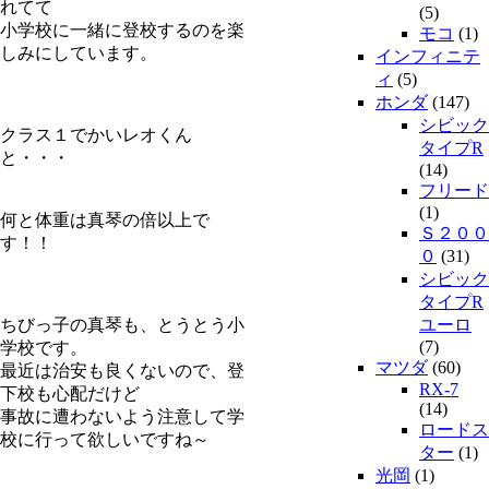
れてて
(5)
小学校に一緒に登校するのを楽
モコ
(1)
しみにしています。
インフィニテ
ィ
(5)
ホンダ
(147)
シビック
クラス１でかいレオくん
タイプR
と・・・
(14)
フリード
(1)
何と体重は真琴の倍以上で
Ｓ２００
す！！
０
(31)
シビック
タイプR
ちびっ子の真琴も、とうとう小
ユーロ
(7)
学校です。
マツダ
(60)
最近は治安も良くないので、登
RX-7
下校も心配だけど
(14)
事故に遭わないよう注意して学
ロードス
校に行って欲しいですね～
ター
(1)
光岡
(1)