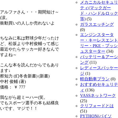
メカニカルセキュリ
ティ(マックガー
アルファさん・・・期間短け～
ド・ハンドルロック
(涙。
等)
(5)
衝動買いの人しか売れないよ
ガラスエッチング
(0)
エンジンスタータ
ちなみに私は野球少年だったけ
ー・キーレスエント
ど、松坂より中村俊輔って感じ
リー・PKE・プッシ
最近やたらサッカー好きなんで
ュスターター
(34)
すよね～
バッテリー＆アーシ
ング
(11)
こんな本を読んだからでもあり
レディースパッケー
ます↓
ジ
(1)
察知力 (幻冬舎新書) (新書)
軽自動車プラン
(0)
中村 俊輔 (著)
おすすめセキュリテ
価格： ￥ 777
ィ
(136)
VASSネットワーク
我ながら超ミーハー(笑。
(25)
でもスポーツ選手の本も結構良
クリフォードとは
いです、マジで！！
(51)
PYTHON(パイソ