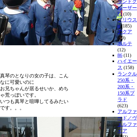
ランドク
ルーザー
FJ
(10)
プリウス
α
(185)
アクア
(20)
ポルテ
(12)
86
(11)
ハイエー
ス
(158)
ランクル
真琴のとなりの女の子は、こん
250系・
なに可愛いのに
200系・
お兄ちゃんが居るせいか、めち
150系プ
ゃ荒っぽいです。
ラド
いつも真琴と喧嘩してるみたい
(623)
です。。。
アルファ
ード／ヴ
ェルファ
イア
(283)