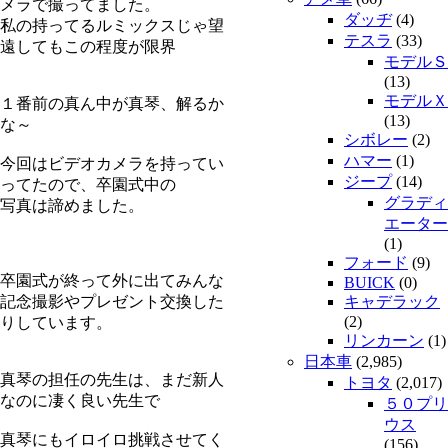
メラで撮ってました。
ダッヂ
(4)
私の持ってるルミックスじゃ望
テスラ
(33)
遠してもこの程度が限界
モデルＳ
(13)
モデルＸ
１番前の真ん中が真琴、解るか
(13)
な～
シボレー
(2)
ハマー
(1)
今回はビデオカメラを持ってい
ジープ
(14)
ってたので、卒園式中の
グラディ
写真は諦めました。
エーター
(1)
フォード
(9)
卒園式が終って外に出てみんな
BUICK
(0)
記念撮影やプレゼント交換した
キャデラック
(2)
りしています。
リンカーン
(1)
日本車
(2,985)
真琴の担任の先生は、まだ新人
トヨタ
(2,017)
なのに凄く良い先生で
５０プリ
ウス
真琴にもイロイロ挑戦させてく
(156)