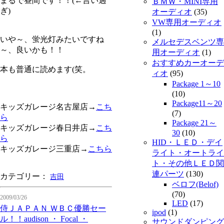
まるで昼間です！！(←言い過
ＢＭＷ・MINI専用
ぎ)
オーディオ
(35)
VW専用オーディオ
(1)
いや～、蛍光灯みたいですね
メルセデスベンツ専
～、良いかも！！
用オーディオ
(1)
おすすめカーオーデ
本も普通に読めます(笑。
ィオ
(95)
Package 1～10
(10)
Package11～20
キッズガレージ名古屋店→
こち
(7)
ら
Package 21～
キッズガレージ春日井店→
こち
30
(10)
ら
HID・ＬＥＤ・デイ
キッズガレージ三重店→
こちら
ライト・オートライ
ト・その他ＬＥＤ関
連パーツ
(130)
カテゴリー：
吉田
ベロフ(Belof)
(70)
2009/03/26
LED
(17)
侍ＪＡＰＡＮ ＷＢＣ優勝セー
ipod
(1)
ル！！audison ・ Focal ・
サウンドダンピング