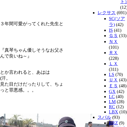
ト
(12
レクサス
(691)
SC(ソア
３年間可愛がってくれた先生と
ラ)
(42)
IS
(41)
ＧＳ
(33)
ＮＸ
(101)
『真琴ちゃん優しそうなお父さ
ＲＸ
んで良いね～』
(228)
ＬＸ
(311)
とか言われると、あはは
LS
(70)
(汗。
ＵＸ
(43)
見た目だけだったりして、ちょ
ＥＳ
(48)
っと罪悪感。。。
GX
(42)
LC
(40)
LM
(28)
RC
(12)
LBX
(10)
スバル
(93)
BRZ
(9)