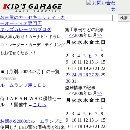
名古屋のカーセキュリティ・カ
ーオーディオ専門店
キッズガレージのブログ
施工事例などの記事
<<
2009年03月
>>
輸入車も歓迎！カーナビ・ドラレ
月
火
水
木
金
土
日
コ・レーダー・カーディテイリング
1
もお任せください！
2
3
4
5
6
7
8
9
10
11
12
13
14
15
16
17
18
19
20
21
22
■［月別: 2009年3月］の一覧
23
24
25
26
27
28
29
2009/03/30
30
31
ルームランプ用ＬＥＤ
盗難情報の記事
<<
2009年03月
>>
侍ＪＡＰＡＮ ＷＢＣ優勝セー
月
火
水
木
金
土
日
ル！！開催中→
こちら
1
2
3
4
5
6
7
8
9
10
11
12
13
14
15
お嬢のS2000のルームランプ
に
16
17
18
19
20
21
22
使用したLED類の価格表が出来