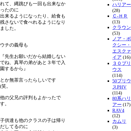
れて、縄跳びも一回も出来なか
ハリアー
ったのに
(28)
出来るようになったり、給食も
Ｃ-ＨＲ
(13)
残さないで食べれるようになり
クラウン
ました。
(53)
ノア・ボ
ウチの義母も
クシー・
エスクァ
『先生お願いだから結婚しない
イア
(16)
でね、真琴の弟があと３年で入
３０プリ
園するから』
ウス
(114)
とか無茶言ったらしいです
50プリウ
(笑。
スPHV
(114)
他の父兄の評判もよかったで
80系ハリ
す。
アー
(17)
RAV4
(12)
子供達も他のクラスの子は帰り
カムリ
だしてるのに
(3)