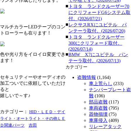
ワンオフ作成したりします。
で不在です。(2026/07/24)
■
トヨタ ランドクルーザー70
にクリフォードG6システム取
付。(2026/07/21)
■
レクサスRXにユピテル パ
マルチカラーLEDテープのコン
ンテーラ取付。(2026/07/20)
トローラーも在ります！
■
トヨタ ランドクルーザー
300にクリフォード取付。
(2026/07/14)
色や光り方をイロイロ変更でき
■
BMW X7にユピテル パン
ます！
テーラ取付。(2026/07/13)
カテゴリー
セキュリティーやオーディオの
盗難情報
(1,164)
加工ついでに依頼していただけ
車上荒らし
(233)
ると
ナンバープレート盗
嬉しいで～す♪
難
(106)
部品盗難
(117)
車両盗難
(795)
カテゴリー：
HID・ＬＥＤ・デイ
器物損壊
(75)
ライト・オートライト・その他ＬＥ
車庫侵入
(409)
Ｄ関連パーツ
吉田
リレーアタック