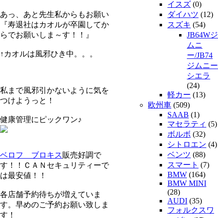
イスズ
(0)
あっ、あと先生私からもお願い
ダイハツ
(12)
『寿退社はカオルが卒園してか
スズキ
(54)
らでお願いしま～す！！』
JB64Wジ
ムニ
↑カオルは風邪ひき中。。。
ー/JB74
ジムニー
シエラ
(24)
私まで風邪引かないように気を
軽カー
(13)
つけようっと！
欧州車
(509)
SAAB
(1)
健康管理にピックワン♪
マセラティ
(5)
ボルボ
(32)
シトロエン
(4)
ベンツ
(88)
ベロフ ブロキス
販売好調で
スマート
(7)
す！！ＣＡＮセキュリティーで
BMW
(164)
は最安値！！
BMW MINI
(28)
各店舗予約待ちが増えていま
AUDI
(35)
す。早めのご予約お願い致しま
フォルクスワ
す！