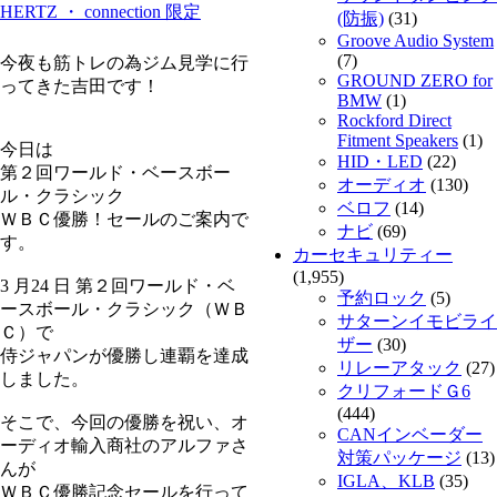
HERTZ ・ connection 限定
(防振)
(31)
Groove Audio System
(7)
今夜も筋トレの為ジム見学に行
GROUND ZERO for
ってきた吉田です！
BMW
(1)
Rockford Direct
Fitment Speakers
(1)
今日は
HID・LED
(22)
第２回ワールド・ベースボー
オーディオ
(130)
ル・クラシック
ベロフ
(14)
ＷＢＣ優勝！セールのご案内で
ナビ
(69)
す。
カーセキュリティー
(1,955)
3 月24 日 第２回ワールド・ベ
予約ロック
(5)
ースボール・クラシック（ＷＢ
サターンイモビライ
Ｃ）で
ザー
(30)
侍ジャパンが優勝し連覇を達成
リレーアタック
(27)
しました。
クリフォードＧ6
(444)
そこで、今回の優勝を祝い、オ
CANインベーダー
ーディオ輸入商社のアルファさ
対策パッケージ
(13)
んが
IGLA、KLB
(35)
ＷＢＣ優勝記念セールを行って