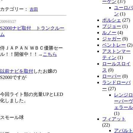
ーゲン
(37)
ユーロバ
カテゴリー：
吉田
ン
(1)
ポルシェ
(27)
2009/03/27
プジョー
(1)
S2000ナビ取付 トランクルー
ルノー
(4)
ム
ジャガー
(9)
ベントレー
(2)
侍ＪＡＰＡＮ ＷＢＣ優勝セー
アストンマー
ル！！開催中！！→
こちら
ティン
(1)
ロールスロイ
ス
(0)
以前ナビを取付
したお嬢の
ローバー
(0)
S2000ですが
ランドローバ
ー
(27)
今回ライト類の光量UPとLED
レンジロ
化しました。
ーバーヴ
ェラール
(1)
スモール球
フィアット
(22)
アバルト