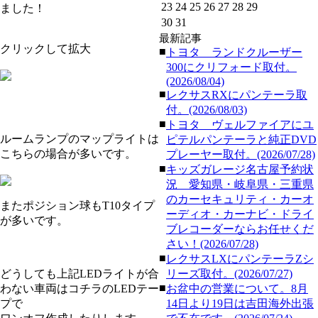
23
24
25
26
27
28
29
ました！
30
31
最新記事
クリックして拡大
■
トヨタ ランドクルーザー
300にクリフォード取付。
(2026/08/04)
■
レクサスRXにパンテーラ取
付。(2026/08/03)
■
トヨタ ヴェルファイアにユ
ルームランプのマップライトは
ピテルパンテーラと純正DVD
こちらの場合が多いです。
プレーヤー取付。(2026/07/28)
■
キッズガレージ名古屋予約状
況 愛知県・岐阜県・三重県
のカーセキュリティ・カーオ
またポジション球もT10タイプ
ーディオ・カーナビ・ドライ
が多いです。
ブレコーダーならお任せくだ
さい！(2026/07/28)
■
レクサスLXにパンテーラZシ
どうしても上記LEDライトが合
リーズ取付。(2026/07/27)
■
わない車両はコチラのLEDテー
お盆中の営業について。8月
プで
14日より19日は吉田海外出張