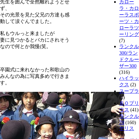
先生を囲んで全然離れようとせ
カロー
ず、
ラ・カロ
その光景を見た父兄の方達も感
ーラスポ
動して涙ぐんでました。
ーツ・カ
ローラツ
私もウルっと来ましたが
ーリング
妻に見つかるとバカにされそう
(7)
なので何とか我慢(笑。
ランクル
300/ラン
ドクルー
ザー300
卒園式に来れなかった和歌山の
(316)
みんなの為に写真多めで行きま
ハイラッ
す。
クス
(2)
スープラ
(8)
６０プリ
ウス
(41)
ランクル
70
(160)
ヤリス
(6)