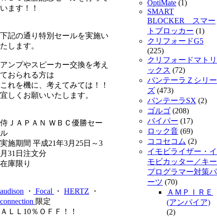
OptiMate
(1)
います！！
SMART
BLOCKER スマー
トブロッカー
(1)
下記の通り特別セールを実施い
クリフォードG5
たします。
(225)
クリフォードマトリ
アンプやスピーカー交換を考え
ックス
(72)
ておられる方は
パンテーラＺシリー
これを機に、考えてみては！！
ズ
(473)
宜しくお願いいたします。
パンテーラSX
(2)
ゴルゴ
(208)
バイパー
(17)
侍ＪＡＰＡＮ ＷＢＣ優勝セー
ロック音
(69)
ル
ココセコム
(2)
実施期間 平成21年3月25日～3
イモビライザー・イ
月31日注文分
モビカッター／キー
在庫限り
プログラマー対策パ
ーツ
(70)
audison
・
Focal
・
HERTZ
・
ＡＭＰＩＲＥ
connection
限定
(アンパイア)
ＡＬＬ10％ＯＦＦ！！
(2)