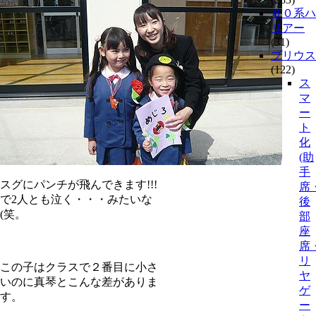
６０系ハ
リアー
(31)
プリウス
(122)
ス
マ
ー
ト
化
(助
手
スグにパンチが飛んできます!!!
席
で2人とも泣く・・・みたいな
後
(笑。
部
座
席
リ
この子はクラスで２番目に小さ
ヤ
いのに真琴とこんな差がありま
ゲ
す。
ー