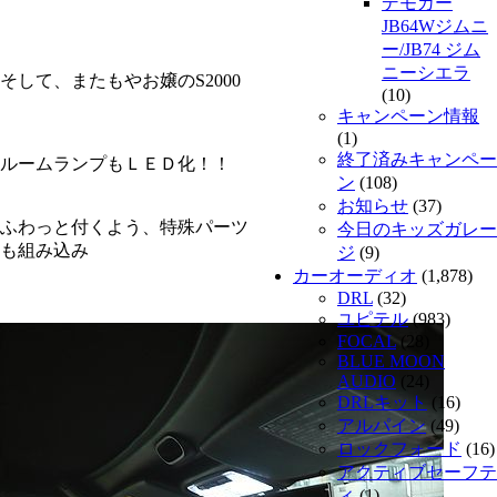
デモカー
JB64Wジムニ
ー/JB74 ジム
ニーシエラ
そして、またもやお嬢のS2000
(10)
キャンペーン情報
(1)
終了済みキャンペー
ルームランプもＬＥＤ化！！
ン
(108)
お知らせ
(37)
ふわっと付くよう、特殊パーツ
今日のキッズガレー
も組み込み
ジ
(9)
カーオーディオ
(1,878)
DRL
(32)
ユピテル
(983)
FOCAL
(28)
BLUE MOON
AUDIO
(24)
DRLキット
(16)
アルパイン
(49)
ロックフォード
(16)
アクティブセーフテ
ィ
(1)