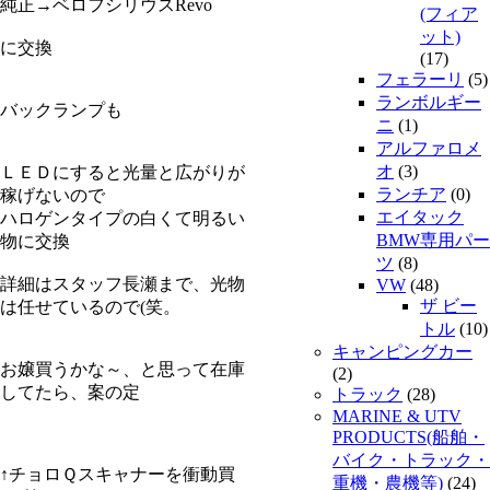
純正→ベロフシリウスRevo
(フィア
ット)
に交換
(17)
フェラーリ
(5)
ランボルギー
バックランプも
ニ
(1)
アルファロメ
オ
(3)
ＬＥＤにすると光量と広がりが
ランチア
(0)
稼げないので
エイタック
ハロゲンタイプの白くて明るい
BMW専用パー
物に交換
ツ
(8)
詳細はスタッフ長瀬まで、光物
VW
(48)
ザ ビー
は任せているので(笑。
トル
(10)
キャンピングカー
お嬢買うかな～、と思って在庫
(2)
してたら、案の定
トラック
(28)
MARINE & UTV
PRODUCTS(船舶・
バイク・トラック・
↑チョロＱスキャナーを衝動買
重機・農機等)
(24)