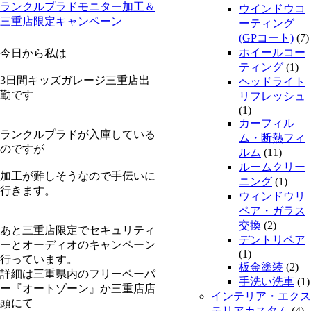
ランクルプラドモニター加工＆
ウインドウコ
三重店限定キャンペーン
ーティング
(GPコート)
(7)
ホイールコー
今日から私は
ティング
(1)
3日間キッズガレージ三重店出
ヘッドライト
勤です
リフレッシュ
(1)
カーフィル
ランクルプラドが入庫している
ム・断熱フィ
のですが
ルム
(11)
ルームクリー
加工が難しそうなので手伝いに
ニング
(1)
行きます。
ウィンドウリ
ペア・ガラス
交換
(2)
あと三重店限定でセキュリティ
デントリペア
ーとオーディオのキャンペーン
(1)
行っています。
板金塗装
(2)
詳細は三重県内のフリーペーパ
手洗い洗車
(1)
ー『オートゾーン』か三重店店
インテリア・エクス
頭にて
テリアカスタム
(4)