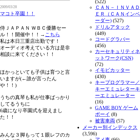
(522)
2009/03/28
ＣＡＮ－ＩＮＶＡＤ
マコト卒園！！
ＥＲ（ＣＡＮインベ
ーダー)
(527)
ドリルアタック
侍ＪＡＰＡＮ ＷＢＣ優勝セー
(449)
ル！！開催中！！→
こちら
コードグラバー
私は本日三重店出勤です！
(456)
オーディオ考えている方は是非
カーセキュリティネ
相談に来てください！！
ットワーク(CSN)
(72)
イモビカッター
ほかっといても子供は育つと言
(430)
いますが(←誰が言ったん
キープログラマー／
や！！)
キーエミュレターキ
ーエミュレーター
うちの真琴も私が仕事ばっかり
(16)
してるうちに
GAME BOY ゲーム
6歳になり卒園式を迎えまし
ボーイ
(8)
た！！
被害車両
(57)
メーカー別インデックス
(3,596)
みんな３脚もって１眼レフのカ
アメ車
(66)