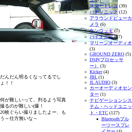
スマートレコ
(39)
パナソニック
(12)
アラウンドビューカ
メラ
(6)
ケンウッド
(7)
パイオニア
(67)
マリーンオーディオ
(3)
GROUND ZERO
(5)
DSP(プロセッサ
ー）
(3)
Kicker
(4)
だんだん明るくなってるでし
JBL
(1)
JL AUDIO
(3)
ょ！！
カーオーディオセン
ター
(1)
何が難しいって、判るよう写真
ナビゲーションシス
撮るのが難しい(爆！
テム・ヘッドユニッ
20枚ぐらい撮りましたよー、も
ト・ETC
(127)
う～仕方無いな～
Bluetoothブル
ーツースプレ
イヤー
(4)