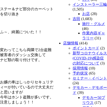
インストーラー三輪
ステー＆ナビ部分のカーペット
(1,505)
お店
(28)
を切り抜き
吉田
(1,683)
旅行・グルメ
(46)
ふ～、綺麗についた！！
作業内容ギャ
ラリー
(31)
店舗情報
(414)
ポイントカード
(2)
変わってこちら両隣で2台盗難
新型コロナウイルス
被害者のダッシュ交換して
(COVID-19)感染症
ナビ類の取り付けです。
の対応について
(3)
採用情報
(10)
予約状況
(65)
セミナー・イベント
お嬢の車はしっかりセキュリテ
(24)
ィーが付いているので大丈夫だ
デモカー・デモボー
と思いますが
ド
(39)
今年はホント盗難が多いです。
デモカー50プ
注意しましょう！！
リウス
(17)