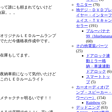
モニター
(79)
って誰にも頼まれてないけど
地デジ・ＤＶＤプレ
(寂。。。
イヤー・インターフ
ェイス・ＴＶキャン
セラー
(191)
ブルーバナナ
オリジナルＬＥＤルームランプ
99（bluebanan
でただ今価格表作成中です。
(60)
その他電装パーツ
(25)
在庫もしてます。
ドアロック連
動ミラー格
納・車速連動
ドアロック
(6)
夜納車前になって気付いたけど
スマートトッ
このＬＥＤルームライト
プ
(5)
カーオーディオ(ア
ンプ・スピーカー・
ウーハー）
(154)
メチャクチャ明るいです！！
Rainbow
(2)
デッドニング
(63)