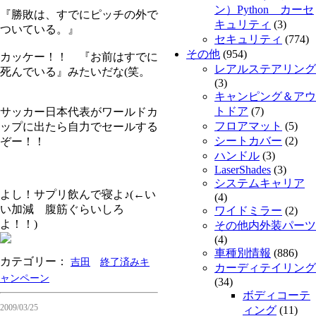
ン）Python カーセ
『勝敗は、すでにピッチの外で
キュリティ
(3)
ついている。』
セキュリティ
(774)
その他
(954)
カッケー！！ 『お前はすでに
レアルステアリング
死んでいる』みたいだな(笑。
(3)
キャンピング＆アウ
トドア
(7)
サッカー日本代表がワールドカ
フロアマット
(5)
ップに出たら自力でセールする
シートカバー
(2)
ぞー！！
ハンドル
(3)
LaserShades
(3)
システムキャリア
よし！サプリ飲んで寝よ♪(←い
(4)
い加減 腹筋ぐらいしろ
ワイドミラー
(2)
よ！！)
その他内外装パーツ
(4)
車種別情報
(886)
カテゴリー：
吉田
終了済みキ
カーディテイリング
ャンペーン
(34)
ボディコーテ
2009/03/25
ィング
(11)