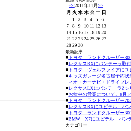
<<
2011年11月
>>
月
火
水
木
金
土
日
1
2
3
4
5
6
7
8
9
10
11
12
13
14
15
16
17
18
19
20
21
22
23
24
25
26
27
28
29
30
最新記事
■
トヨタ ランドクルーザー300にク
■
レクサスRXにパンテーラ取付。(20
■
トヨタ ヴェルファイアにユピテ
■
キッズガレージ名古屋予約状
ィオ・カーナビ・ドライブレコーダ
■
レクサスLXにパンテーラZシリーズ
■
お盆中の営業について。8月14日
■
トヨタ ランドクルーザー70にク
■
レクサスRXにユピテル パンテーラ
■
トヨタ ランドクルーザー300にク
■
BMW X7にユピテル パンテーラ
カテゴリー