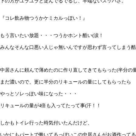
下の方がユラユラと淀んでるでるし、半端ないスッパさ。
『コレ飲み物つうかケミカルっぽい！』
もう言いたい放題・・・つうかホント酷い(涙！
みんなそんな口悪い人じゃ無いんですが思わず言ってしまう酷
中居さんに頼んで薄めたのに作り直してきてもらった(半分の量
まだ濃いので、更に半分のリキュールの量にしてもらったら
やっとソレっぽい味になった・・・
リキュールの量が4倍も入ってたって事(汗！！
しかもトイレ行った時気付いたんだけど、
いかにもパートで働いてるっぽいこの中居さんがお酒作ってる