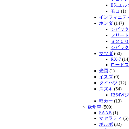
E51エ
モコ
(1)
インフィニテ
ホンダ
(147)
シビック
フリード
Ｓ２００
シビック
マツダ
(60)
RX-7
(14
ロードス
光岡
(1)
イスズ
(0)
ダイハツ
(12)
スズキ
(54)
JB64W
軽カー
(13)
欧州車
(509)
SAAB
(1)
マセラティ
(5)
ボルボ
(32)