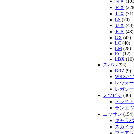
ＮＸ
(101
ＲＸ
(228
ＬＸ
(311
LS
(70)
ＵＸ
(43)
ＥＳ
(48)
GX
(42)
LC
(40)
LM
(28)
RC
(12)
LBX
(10)
スバル
(93)
BRZ
(9)
WRX/
レヴォー
レガシー
ミツビシ
(30)
トライト
ランエヴ
ニッサン
(154)
キャラバ
スカイラ
フェアレ