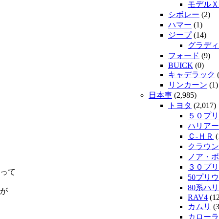
モデルＸ
シボレー
(2)
ハマー
(1)
ジープ
(14)
グラディ
フォード
(9)
BUICK
(0)
キャデラック
(
リンカーン
(1)
日本車
(2,985)
トヨタ
(2,017)
５０プリ
ハリアー
Ｃ-ＨＲ
(
クラウン
ノア・ボ
３０プリ
って
50プリウ
80系ハ
が
RAV4
(12
カムリ
(3
カローラ