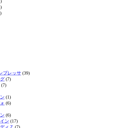
)
)
)
インプレッサ
(39)
グ
(7)
(7)
ン
(1)
ォ
(6)
ン
(6)
イン
(17)
ディＺ
(7)