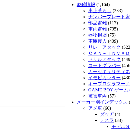
盗難情報
(1,164)
車上荒らし
(233)
ナンバープレート盗
部品盗難
(117)
車両盗難
(795)
器物損壊
(75)
車庫侵入
(409)
リレーアタック
(522
ＣＡＮ－ＩＮＶＡＤ
ドリルアタック
(449
コードグラバー
(456
カーセキュリティネッ
イモビカッター
(430
キープログラマー／
GAME BOY ゲー
被害車両
(57)
メーカー別インデックス
(
アメ車
(66)
ダッヂ
(4)
テスラ
(33)
モデルＳ