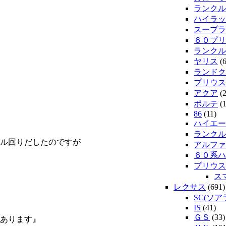
ランクル
ハイラッ
スープラ
６０プリ
ランクル
ヤリス
(6
ランドク
プリウス
アクア
(2
ポルテ
(1
86
(11)
ハイエー
ランクル2
ル回りだしたのですが
アルファ
６０系ハ
プリウス
ス
レクサス
(691)
SC(ソア
IS
(41)
ＧＳ
(33)
あります』