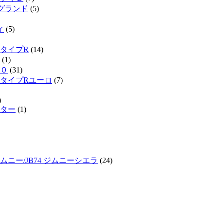
ルグランド
(5)
ィ
(5)
タイプR
(14)
(1)
０
(31)
タイプRユーロ
(7)
)
ター
(1)
ジムニー/JB74 ジムニーシエラ
(24)