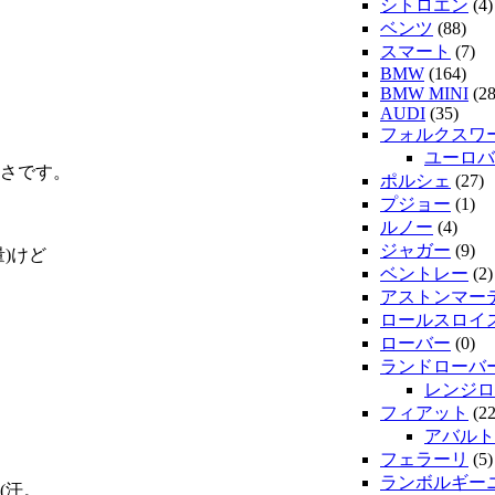
シトロエン
(4)
ベンツ
(88)
スマート
(7)
BMW
(164)
BMW MINI
(28
AUDI
(35)
フォルクスワ
ユーロバ
さです。
ポルシェ
(27)
プジョー
(1)
ルノー
(4)
ジャガー
(9)
)けど
ベントレー
(2)
アストンマー
ロールスロイ
ローバー
(0)
ランドローバ
レンジロ
フィアット
(22
アバルト
フェラーリ
(5)
ランボルギー
(汗。