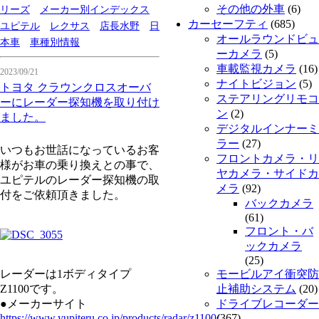
その他の外車
(6)
リーズ
メーカー別インデックス
カーセーフティ
(685)
ユピテル
レクサス
店長水野
日
オールラウンドビュ
本車
車種別情報
ーカメラ
(5)
車載監視カメラ
(16)
2023/09/21
ナイトビジョン
(5)
トヨタ クラウンクロスオーバ
ステアリングリモコ
ーにレーダー探知機を取り付け
ン
(2)
ました。
デジタルインナーミ
ラー
(27)
いつもお世話になっているお客
フロントカメラ・リ
様がお車の乗り換えとの事で、
ヤカメラ・サイドカ
ユピテルのレーダー探知機の取
メラ
(92)
付をご依頼頂きました。
バックカメラ
(61)
フロント・バ
ックカメラ
(25)
レーダーは1ボディタイプ
モービルアイ衝突防
Z1100です。
止補助システム
(20)
●メーカーサイト
ドライブレコーダー
https://www.yupiteru.co.jp/products/radar/z1100/
(367)