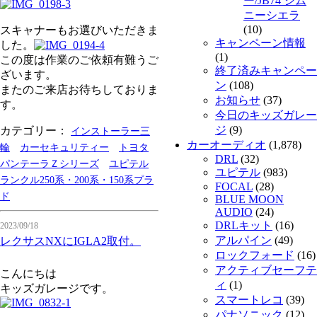
ー/JB74 ジム
ニーシエラ
(10)
スキャナーもお選びいただきま
キャンペーン情報
した。
(1)
この度は作業のご依頼有難うご
終了済みキャンペー
ざいます。
ン
(108)
またのご来店お待ちしておりま
お知らせ
(37)
す。
今日のキッズガレー
ジ
(9)
カテゴリー：
インストーラー三
カーオーディオ
(1,878)
輪
カーセキュリティー
トヨタ
DRL
(32)
パンテーラＺシリーズ
ユピテル
ユピテル
(983)
ランクル250系・200系・150系プラ
FOCAL
(28)
ド
BLUE MOON
AUDIO
(24)
DRLキット
(16)
2023/09/18
アルパイン
(49)
レクサスNXにIGLA2取付。
ロックフォード
(16)
アクティブセーフテ
こんにちは
ィ
(1)
キッズガレージです。
スマートレコ
(39)
パナソニック
(12)