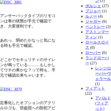
ン
(1)
ポルシェ
(27)
プジョー
(1)
アンサーバックタイプのリモコ
ルノー
(4)
ンは車の状態が手元で確認で
ジャガー
(9)
き、大変便利です。
ベントレー
(2)
アストンマー
ティン
(1)
あれっ、閉めたかなっと気にな
ロールスロイ
る時も手元で確認。
ス
(0)
ローバー
(0)
ランドローバ
どこかでセキュリティのサイレ
ー
(27)
ンが鳴っている………もしかし
レンジロ
てウチの車かな？って時も、手
ーバーヴ
元で確認出来ちゃいます。
ェラール
(1)
フィアット
(22)
アバルト
定番化したオプションのアクリ
(フィア
ルロゴも、窃盗団への防犯アピ
ット)