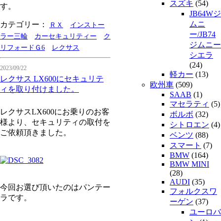
スズキ
(54)
す。
JB64Wジ
ムニ
カテゴリー：
ＲＸ
インストー
ー/JB74
ラー三輪
カーセキュリティー
ク
ジムニー
リフォードＧ6
レクサス
シエラ
(24)
2023/09/22
軽カー
(13)
レクサス LX600にセキュリテ
欧州車
(509)
ィを取り付けました。
SAAB
(1)
マセラティ
(5)
レクサスLX600にお乗りのお客
ボルボ
(32)
様より、セキュリティの取付を
シトロエン
(4)
ご依頼頂きました。
ベンツ
(88)
スマート
(7)
BMW
(164)
BMW MINI
(28)
AUDI
(35)
今回お選び頂いたのはパンテー
フォルクスワ
ラです。
ーゲン
(37)
ユーロバ