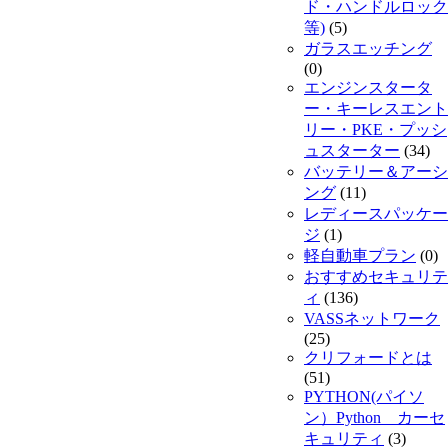
ド・ハンドルロック
等)
(5)
ガラスエッチング
(0)
エンジンスタータ
ー・キーレスエント
リー・PKE・プッシ
ュスターター
(34)
バッテリー＆アーシ
ング
(11)
レディースパッケー
ジ
(1)
軽自動車プラン
(0)
おすすめセキュリテ
ィ
(136)
VASSネットワーク
(25)
クリフォードとは
(51)
PYTHON(パイソ
ン）Python カーセ
キュリティ
(3)