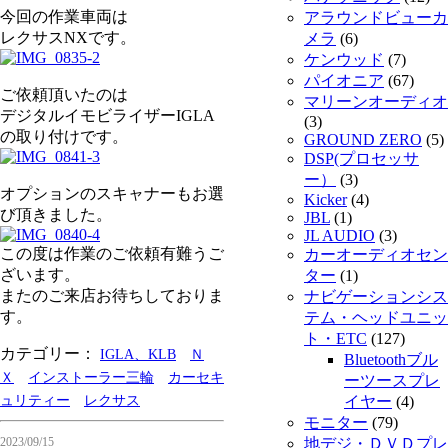
今回の作業車両は
アラウンドビューカ
レクサスNXです。
メラ
(6)
ケンウッド
(7)
パイオニア
(67)
ご依頼頂いたのは
マリーンオーディオ
デジタルイモビライザーIGLA
(3)
の取り付けです。
GROUND ZERO
(5)
DSP(プロセッサ
ー）
(3)
オプションのスキャナーもお選
Kicker
(4)
び頂きました。
JBL
(1)
JL AUDIO
(3)
この度は作業のご依頼有難うご
カーオーディオセン
ざいます。
ター
(1)
またのご来店お待ちしておりま
ナビゲーションシス
す。
テム・ヘッドユニッ
ト・ETC
(127)
カテゴリー：
IGLA、KLB
Ｎ
Bluetoothブル
Ｘ
インストーラー三輪
カーセキ
ーツースプレ
ュリティー
レクサス
イヤー
(4)
モニター
(79)
2023/09/15
地デジ・ＤＶＤプレ