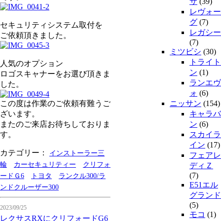
サ
(39)
レヴォー
グ
(7)
セキュリティシステム取付を
レガシー
ご依頼頂きました。
(7)
ミツビシ
(30)
トライト
人気のオプション
ン
(1)
ロゴスキャナーをお選び頂きま
ランエヴ
した。
ォ
(6)
この度は作業のご依頼有難うご
ニッサン
(154)
ざいます。
キャラバ
またのご来店お待ちしておりま
ン
(6)
す。
スカイラ
イン
(17)
カテゴリー：
インストーラー三
フェアレ
輪
カーセキュリティー
クリフォ
ディＺ
(7)
ードＧ6
トヨタ
ランクル300/ラ
E51エル
ンドクルーザー300
グランド
(5)
2023/09/25
モコ
(1)
レクサスRXにクリフォードG6