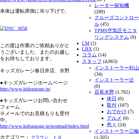
レーダー探知機
本体は運転席側に吊り下げで。
(289)
クルーズコントロー
ル
(45)
TPMS空気圧モニタ
リングシステム
(9)
LM
(2)
この度は作業のご依頼ありがと
LBX
(1)
うございました、またのお越し
コラム
(14)
をお待ちしております。
スタッフ
(4,863)
インストーラー杉山
キッズガレージ春日井店、水野
(34)
インストーラー辻
●キッズガレージホームページ
(0)
http://www.kidsgarage.jp/
店長水野
(1,782)
休日
(0)
●キッズガレージお問い合わせ
取付
(187)
フォーム
おでかけ
(7)
※メールでのお見積もりも受付
グルメ
(0)
中。
色々
(24)
http://www.kidsgarage.jp/postmail/index.html
インストーラー三輪
カテゴリー：
(1,505)
クラウン
トヨ