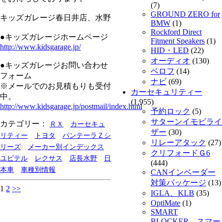
(7)
GROUND ZERO for
キッズガレージ春日井店、水野
BMW
(1)
Rockford Direct
●キッズガレージホームページ
Fitment Speakers
(1)
http://www.kidsgarage.jp/
HID・LED
(22)
オーディオ
(130)
●キッズガレージお問い合わせ
ベロフ
(14)
フォーム
ナビ
(69)
※メールでのお見積もりも受付
カーセキュリティー
中。
(1,955)
http://www.kidsgarage.jp/postmail/index.html
予約ロック
(5)
サターンイモビライ
カテゴリー：
ＲＸ
カーセキュ
ザー
(30)
リティー
トヨタ
パンテーラＺシ
リレーアタック
(27)
リーズ
メーカー別インデックス
クリフォードＧ6
ユピテル
レクサス
店長水野
日
(444)
本車
車種別情報
CANインベーダー
対策パッケージ
(13)
1
2
>>
IGLA、KLB
(35)
OptiMate
(1)
SMART
BLOCKER スマー