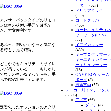
ＥＲ（ＣＡＮインベ
ーダー)
(527)
ドリルアタック
(449)
アンサーバックタイプのリモコ
コードグラバー
ンは車の状態が手元で確認で
(456)
カーセキュリティネ
き、大変便利です。
ットワーク(CSN)
(72)
あれっ、閉めたかなっと気にな
イモビカッター
る時も手元で確認。
(430)
キープログラマー／
キーエミュレターキ
どこかでセキュリティのサイレ
ーエミュレーター
ンが鳴っている………もしかし
(16)
てウチの車かな？って時も、手
GAME BOY ゲーム
元で確認出来ちゃいます。
ボーイ
(8)
被害車両
(57)
メーカー別インデックス
(3,596)
アメ車
(66)
ダッヂ
(4)
定番化したオプションのアクリ
テスラ
(33)