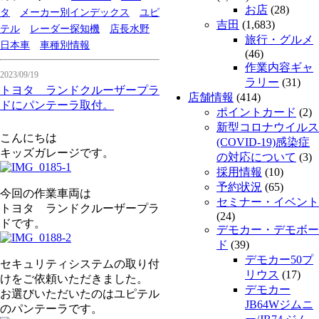
お店
(28)
タ
メーカー別インデックス
ユピ
吉田
(1,683)
テル
レーダー探知機
店長水野
旅行・グルメ
日本車
車種別情報
(46)
作業内容ギャ
2023/09/19
ラリー
(31)
トヨタ ランドクルーザープラ
店舗情報
(414)
ドにパンテーラ取付。
ポイントカード
(2)
新型コロナウイルス
こんにちは
(COVID-19)感染症
キッズガレージです。
の対応について
(3)
採用情報
(10)
予約状況
(65)
今回の作業車両は
セミナー・イベント
トヨタ ランドクルーザープラ
(24)
ドです。
デモカー・デモボー
ド
(39)
デモカー50プ
セキュリティシステムの取り付
リウス
(17)
けをご依頼いただきました。
デモカー
お選びいただいたのはユピテル
JB64Wジムニ
のパンテーラです。