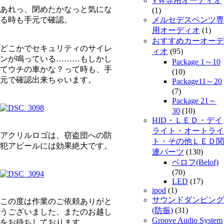
VW専用オーディオ
あれっ、閉めたかなっと気にな
(1)
る時も手元で確認。
メルセデスベンツ専
用オーディオ
(1)
おすすめカーオーデ
どこかでセキュリティのサイレ
ィオ
(95)
ンが鳴っている………もしかし
Package 1～10
てウチの車かな？って時も、手
(10)
元で確認出来ちゃいます。
Package11～20
(7)
Package 21～
30
(10)
HID・ＬＥＤ・デイ
ライト・オートライ
アクリルロゴは、窃盗団への防
ト・その他ＬＥＤ関
犯アピールには効果絶大です。
連パーツ
(130)
ベロフ(Belof)
(70)
LED
(17)
ipod
(1)
サウンドダンピング
この度は作業のご依頼ありがと
(防振)
(31)
うございました、またのお越し
Groove Audio System
をお待ちしております。