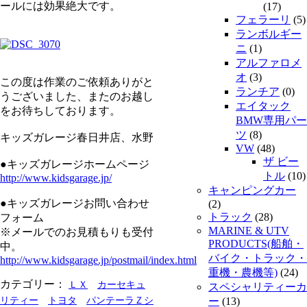
ールには効果絶大です。
(17)
フェラーリ
(5)
ランボルギー
ニ
(1)
アルファロメ
オ
(3)
この度は作業のご依頼ありがと
ランチア
(0)
うございました、またのお越し
エイタック
をお待ちしております。
BMW専用パー
ツ
(8)
キッズガレージ春日井店、水野
VW
(48)
ザ ビー
●キッズガレージホームページ
トル
(10)
http://www.kidsgarage.jp/
キャンピングカー
●キッズガレージお問い合わせ
(2)
トラック
(28)
フォーム
MARINE & UTV
※メールでのお見積もりも受付
PRODUCTS(船舶・
中。
バイク・トラック・
http://www.kidsgarage.jp/postmail/index.html
重機・農機等)
(24)
カテゴリー：
ＬＸ
カーセキュ
スペシャリティーカ
リティー
トヨタ
パンテーラＺシ
ー
(13)