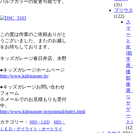
バルブカラーの変更可能です。
(31)
プリウス
(122)
ス
マ
この度は作業のご依頼ありがと
ー
うございました、またのお越し
ト
をお待ちしております。
化
(助
キッズガレージ春日井店、水野
手
席
●キッズガレージホームページ
後
http://www.kidsgarage.jp/
部
座
●キッズガレージお問い合わせ
席
フォーム
リ
※メールでのお見積もりも受付
ヤ
中。
ゲ
http://www.kidsgarage.jp/postmail/index.html
ー
ト
カテゴリー：
HID・LED
HID・
(12
ＬＥＤ・デイライト・オートライ