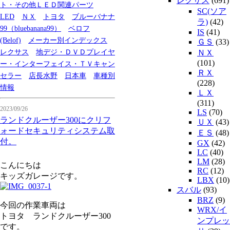
レクサス
(691)
ト・その他ＬＥＤ関連パーツ
SC(ソア
LED
ＮＸ
トヨタ
ブルーバナナ
ラ)
(42)
99（bluebanana99）
ベロフ
IS
(41)
(Belof)
メーカー別インデックス
ＧＳ
(33)
レクサス
地デジ・ＤＶＤプレイヤ
ＮＸ
(101)
ー・インターフェイス・ＴＶキャン
ＲＸ
セラー
店長水野
日本車
車種別
(228)
情報
ＬＸ
(311)
2023/09/26
LS
(70)
ランドクルーザー300にクリフ
ＵＸ
(43)
ォードセキュリティシステム取
ＥＳ
(48)
付。
GX
(42)
LC
(40)
LM
(28)
こんにちは
RC
(12)
キッズガレージです。
LBX
(10)
スバル
(93)
BRZ
(9)
今回の作業車両は
WRX/イ
トヨタ ランドクルーザー300
ンプレッ
です。