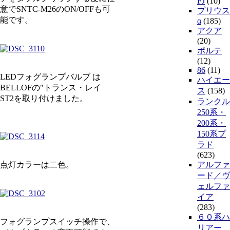
FJ
(10)
意でSNTC-M26のON/OFFも可
プリウス
能です。
α
(185)
アクア
(20)
ポルテ
(12)
86
(11)
LEDフォグランプバルブ は
ハイエー
BELLOFの"トランス・レイ
ス
(158)
ST2を取り付けました。
ランクル
250系・
200系・
150系プ
ラド
(623)
点灯カラーは二色。
アルファ
ード／ヴ
ェルファ
イア
(283)
６０系ハ
フォグランプスイッチ操作で、
リアー