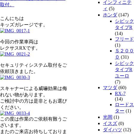
インフィニテ
取付。
ィ
(5)
ホンダ
(147)
こんにちは
シビック
キッズガレージです。
タイプR
(14)
フリード
今回の作業車両は
(1)
レクサスRXです。
Ｓ２００
０
(31)
シビック
セキュリティシステム取付をご
タイプR
依頼頂きました。
ユーロ
(7)
マツダ
(60)
スキャナーによる威嚇効果は侮
RX-7
れない物があります。
(14)
ご検討中の方は是非ともお選び
ロードス
ください。
ター
(1)
光岡
(1)
この度は作業のご依頼有難うご
イスズ
(0)
ざいます。
ダイハツ
(12)
またのご来店お待ちしておりま