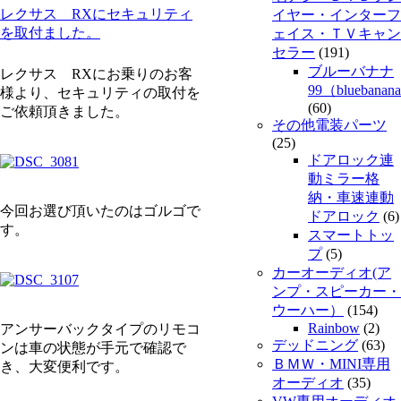
レクサス RXにセキュリティ
イヤー・インターフ
を取付ました。
ェイス・ＴＶキャン
セラー
(191)
ブルーバナナ
レクサス RXにお乗りのお客
99（bluebanan
様より、セキュリティの取付を
(60)
ご依頼頂きました。
その他電装パーツ
(25)
ドアロック連
動ミラー格
納・車速連動
今回お選び頂いたのはゴルゴで
ドアロック
(6)
す。
スマートトッ
プ
(5)
カーオーディオ(ア
ンプ・スピーカー・
ウーハー）
(154)
Rainbow
(2)
アンサーバックタイプのリモコ
デッドニング
(63)
ンは車の状態が手元で確認で
ＢＭＷ・MINI専用
き、大変便利です。
オーディオ
(35)