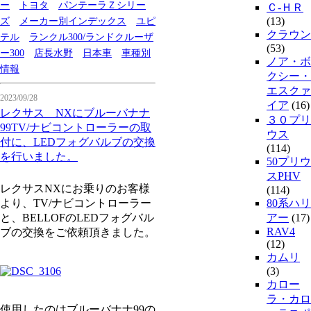
ー
トヨタ
パンテーラＺシリー
Ｃ-ＨＲ
(13)
ズ
メーカー別インデックス
ユピ
クラウン
テル
ランクル300/ランドクルーザ
(53)
ー300
店長水野
日本車
車種別
ノア・ボ
情報
クシー・
エスクァ
2023/09/28
イア
(16)
レクサス NXにブルーバナナ
３０プリ
99TV/ナビコントローラーの取
ウス
付に、LEDフォグバルブの交換
(114)
を行いました。
50プリウ
スPHV
レクサスNXにお乗りのお客様
(114)
より、TV/ナビコントローラー
80系ハリ
と、BELLOFのLEDフォグバル
アー
(17)
RAV4
ブの交換をご依頼頂きました。
(12)
カムリ
(3)
カロー
ラ・カロ
使用したのはブルーバナナ99の