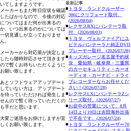
最新記事
いてしますようです。
■
トヨタ ランドクルーザー
メーカーもまだ昨日症状を確認
300にクリフォード取付。
したばかりなので、今後の対応
(2026/08/04)
についてはまだ何が出来るの
■
レクサスRXにパンテーラ取
か、いつ出来るのかについては
付。(2026/08/03)
一切見通しが立っておりませ
■
トヨタ ヴェルファイアにユ
ん。
ピテルパンテーラと純正DVD
プレーヤー取付。(2026/07/28)
メーカーから対応策が決定しま
■
キッズガレージ名古屋予約状
したら随時対応させて頂きます
況 愛知県・岐阜県・三重県
ので暫くお待ちいただくように
のカーセキュリティ・カーオ
お願い致します。
ーディオ・カーナビ・ドライ
ブレコーダーならお任せくだ
あとソフトウェアアップデート
さい！(2026/07/28)
していない方は、アップデート
■
レクサスLXにパンテーラZシ
を待っていただければ発生しま
リーズ取付。(2026/07/27)
せんので暫く待っていただくの
■
お盆中の営業について。8月
も手だと思います。
14日より19日は吉田海外出張
大変ご迷惑をお掛けしますが宜
で不在です。(2026/07/24)
■
しくお願い致します。
トヨタ ランドクルーザー70
にクリフォードG6システム取