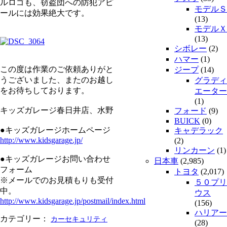
ルロゴも、窃盗団への防犯アピ
モデルＳ
ールには効果絶大です。
(13)
モデルＸ
(13)
シボレー
(2)
ハマー
(1)
この度は作業のご依頼ありがと
ジープ
(14)
うございました、またのお越し
グラディ
をお待ちしております。
エーター
(1)
キッズガレージ春日井店、水野
フォード
(9)
BUICK
(0)
●キッズガレージホームページ
キャデラック
http://www.kidsgarage.jp/
(2)
リンカーン
(1)
●キッズガレージお問い合わせ
日本車
(2,985)
フォーム
トヨタ
(2,017)
※メールでのお見積もりも受付
５０プリ
中。
ウス
http://www.kidsgarage.jp/postmail/index.html
(156)
ハリアー
カテゴリー：
カーセキュリティ
(28)