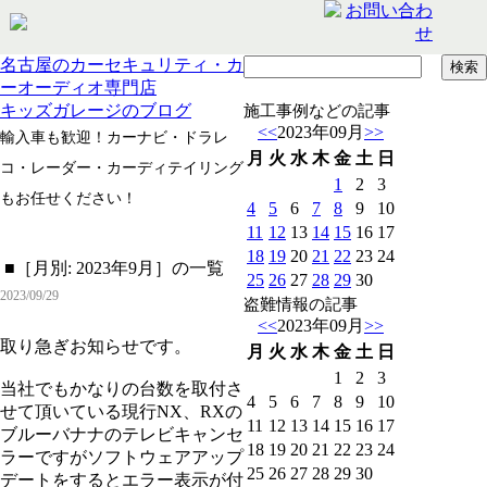
名古屋のカーセキュリティ・カ
ーオーディオ専門店
キッズガレージのブログ
施工事例などの記事
<<
2023年09月
>>
輸入車も歓迎！カーナビ・ドラレ
月
火
水
木
金
土
日
コ・レーダー・カーディテイリング
1
2
3
もお任せください！
4
5
6
7
8
9
10
11
12
13
14
15
16
17
18
19
20
21
22
23
24
■［月別: 2023年9月］の一覧
25
26
27
28
29
30
2023/09/29
盗難情報の記事
<<
2023年09月
>>
取り急ぎお知らせです。
月
火
水
木
金
土
日
1
2
3
当社でもかなりの台数を取付さ
4
5
6
7
8
9
10
せて頂いている現行NX、RXの
11
12
13
14
15
16
17
ブルーバナナのテレビキャンセ
18
19
20
21
22
23
24
ラーですがソフトウェアアップ
25
26
27
28
29
30
デートをするとエラー表示が付