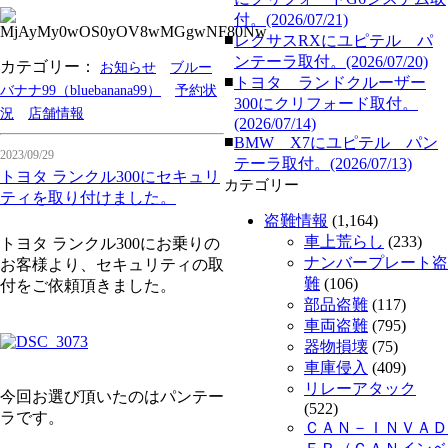
付。(2026/07/21)
■
レクサスRXにユピテル パ
ンテーラ取付。(2026/07/20)
カテゴリー：
お知らせ
ブルー
■
トヨタ ランドクルーザー
バナナ99（bluebanana99）
予約状
300にクリフォード取付。
況
店舗情報
(2026/07/14)
■
BMW X7にユピテル パン
2023/09/29
テーラ取付。(2026/07/13)
トヨタ ランクル300にセキュリ
カテゴリー
ティを取り付けました。
盗難情報
(1,164)
車上荒らし
(233)
トヨタ ランクル300にお乗りの
ナンバープレート盗
お客様より、セキュリティの取
難
(106)
付をご依頼頂きました。
部品盗難
(117)
車両盗難
(795)
器物損壊
(75)
車庫侵入
(409)
リレーアタック
今回お選び頂いたのはパンテー
(522)
ラです。
ＣＡＮ－ＩＮＶＡＤ