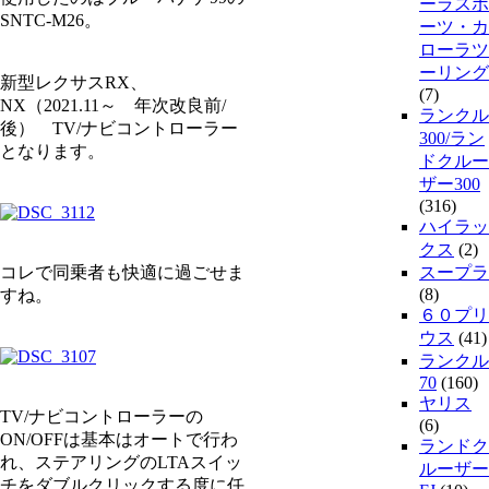
ーラスポ
SNTC-M26。
ーツ・カ
ローラツ
ーリング
新型レクサスRX、
(7)
NX（2021.11～ 年次改良前/
ランクル
後） TV/ナビコントローラー
300/ラン
となります。
ドクルー
ザー300
(316)
ハイラッ
クス
(2)
コレで同乗者も快適に過ごせま
スープラ
(8)
すね。
６０プリ
ウス
(41)
ランクル
70
(160)
ヤリス
TV/ナビコントローラーの
(6)
ON/OFFは基本はオートで行わ
ランドク
れ、ステアリングのLTAスイッ
ルーザー
チをダブルクリックする度に任