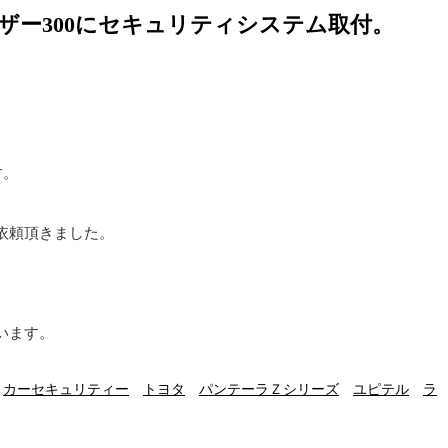
ザー300にセキュリティシステム取付。
す。
依頼頂きました。
います。
。
カーセキュリティー
トヨタ
パンテーラＺシリーズ
ユピテル
ラ