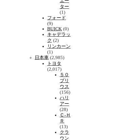
エー
ター
(1)
フォード
(9)
BUICK
(0)
キャデラッ
ク
(2)
リンカーン
(1)
日本車
(2,985)
トヨタ
(2,017)
５０
プリ
ウス
(156)
ハリ
アー
(28)
Ｃ-Ｈ
Ｒ
(13)
クラ
ウン