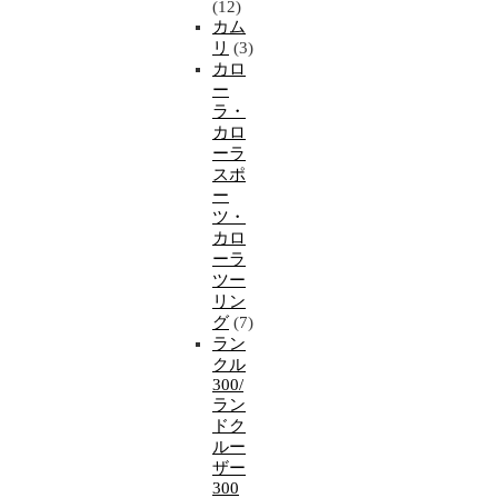
(12)
カム
リ
(3)
カロ
ー
ラ・
カロ
ーラ
スポ
ー
ツ・
カロ
ーラ
ツー
リン
グ
(7)
ラン
クル
300/
ラン
ドク
ルー
ザー
300