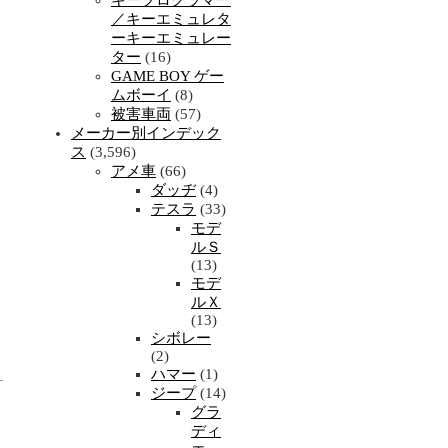
キープログラマー
／キーエミュレタ
ーキーエミュレー
ター
(16)
GAME BOY ゲー
ムボーイ
(8)
被害車両
(57)
メーカー別インデック
ス
(3,596)
アメ車
(66)
ダッヂ
(4)
テスラ
(33)
モデ
ルＳ
(13)
モデ
ルＸ
(13)
シボレー
(2)
ハマー
(1)
ジープ
(14)
グラ
ディ