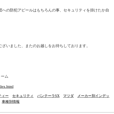
団への防犯アピールはもちろんの事、セキュリティを掛けたか自
ございました、またのお越しをお待ちしております。
ォーム
。
ndex.html
ティー
セキュリティ
パンテーラSX
マツダ
メーカー別インデッ
車種別情報