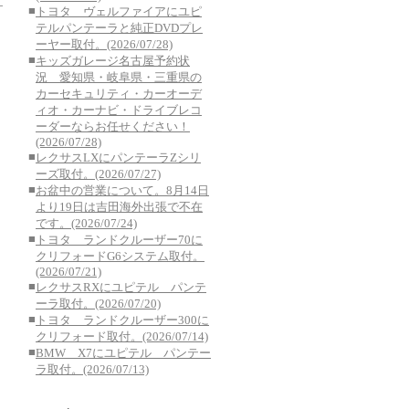
■
トヨタ ヴェルファイアにユピ
テルパンテーラと純正DVDプレ
ーヤー取付。(2026/07/28)
■
キッズガレージ名古屋予約状
況 愛知県・岐阜県・三重県の
カーセキュリティ・カーオーデ
ィオ・カーナビ・ドライブレコ
ーダーならお任せください！
(2026/07/28)
■
レクサスLXにパンテーラZシリ
ーズ取付。(2026/07/27)
■
お盆中の営業について。8月14日
より19日は吉田海外出張で不在
です。(2026/07/24)
■
トヨタ ランドクルーザー70に
クリフォードG6システム取付。
(2026/07/21)
■
レクサスRXにユピテル パンテ
ーラ取付。(2026/07/20)
■
トヨタ ランドクルーザー300に
クリフォード取付。(2026/07/14)
■
BMW X7にユピテル パンテー
ラ取付。(2026/07/13)