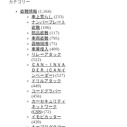
カテゴリー
盗難情報
(1,164)
車上荒らし
(233)
ナンバープレート
盗難
(106)
部品盗難
(117)
車両盗難
(795)
器物損壊
(75)
車庫侵入
(409)
リレーアタック
(522)
ＣＡＮ－ＩＮＶＡ
ＤＥＲ（ＣＡＮイ
ンベーダー)
(527)
ドリルアタック
(449)
コードグラバー
(456)
カーセキュリティ
ネットワーク
(CSN)
(72)
イモビカッター
(430)