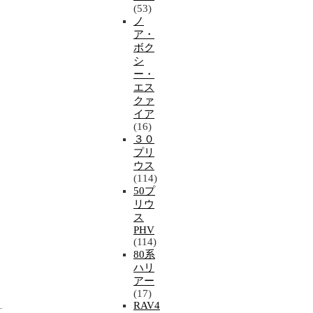
(53)
ノ
ア・
ボク
シ
ー・
エス
クァ
イア
(16)
３０
プリ
ウス
(114)
50プ
リウ
ス
PHV
(114)
80系
ハリ
アー
(17)
RAV4