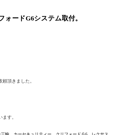
リフォードG6システム取付。
依頼頂きました。
います。
。
ー三輪
カーセキュリティー
クリフォードＧ6
レクサス