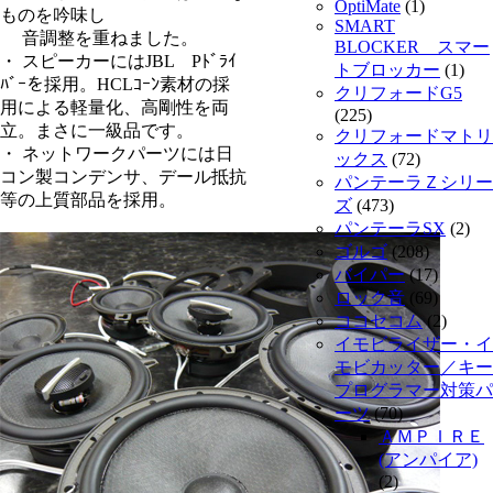
OptiMate
(1)
ものを吟味し
SMART
音調整を重ねました。
BLOCKER スマー
・ スピーカーにはJBL Pﾄﾞﾗｲ
トブロッカー
(1)
ﾊﾞｰを採用。HCLｺｰﾝ素材の採
クリフォードG5
用による軽量化、高剛性を両
(225)
立。まさに一級品です。
クリフォードマトリ
・ ネットワークパーツには日
ックス
(72)
コン製コンデンサ、デール抵抗
パンテーラＺシリー
等の上質部品を採用。
ズ
(473)
パンテーラSX
(2)
ゴルゴ
(208)
バイパー
(17)
ロック音
(69)
ココセコム
(2)
イモビライザー・イ
モビカッター／キー
プログラマー対策パ
ーツ
(70)
ＡＭＰＩＲＥ
(アンパイア)
(2)