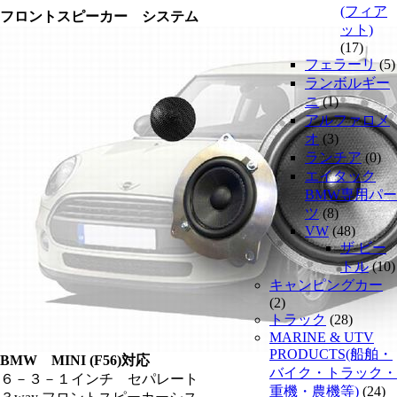
(フィア
フロントスピーカー システム
ット)
(17)
フェラーリ
(5)
ランボルギー
ニ
(1)
アルファロメ
オ
(3)
ランチア
(0)
エイタック
BMW専用パー
ツ
(8)
VW
(48)
ザ ビー
トル
(10)
キャンピングカー
(2)
トラック
(28)
MARINE & UTV
PRODUCTS(船舶・
BMW MINI (F56)対応
バイク・トラック・
６－３－１インチ セパレート
重機・農機等)
(24)