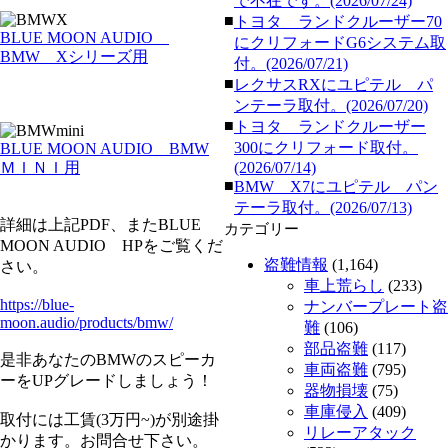
で不在です。(2026/07/24)
■
トヨタ ランドクルーザー70
BLUE MOON AUDIO
にクリフォードG6システム取
BMW Xシリーズ用
付。(2026/07/21)
■
レクサスRXにユピテル パ
ンテーラ取付。(2026/07/20)
■
トヨタ ランドクルーザー
300にクリフォード取付。
BLUE MOON AUDIO BMW
ＭＩＮＩ用
(2026/07/14)
■
BMW X7にユピテル パン
テーラ取付。(2026/07/13)
詳細は上記PDF、またBLUE
カテゴリー
MOON AUDIO HPをご覧くだ
盗難情報
(1,164)
さい。
車上荒らし
(233)
https://blue-
ナンバープレート盗
moon.audio/products/bmw/
難
(106)
部品盗難
(117)
是非あなたのBMWのスピーカ
車両盗難
(795)
ーをUPグレードしましょう！
器物損壊
(75)
車庫侵入
(409)
取付には工賃(3万円~)が別途掛
リレーアタック
かります。お問合せ下さい。