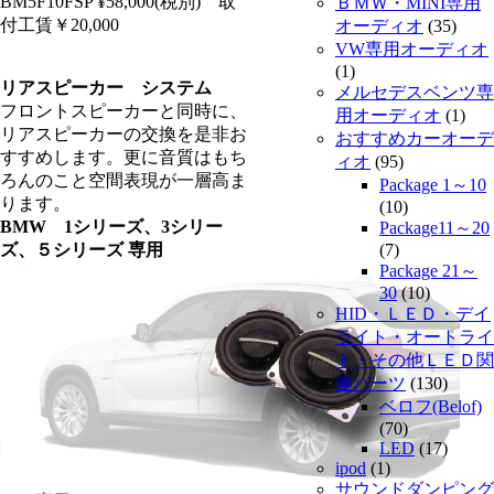
BM5F10FSP ¥58,000(税別) 取
ＢＭＷ・MINI専用
付工賃￥20,000
オーディオ
(35)
VW専用オーディオ
(1)
リアスピーカー システム
メルセデスベンツ専
フロントスピーカーと同時に、
用オーディオ
(1)
リアスピーカーの交換を是非お
おすすめカーオーデ
すすめします。更に音質はもち
ィオ
(95)
ろんのこと空間表現が一層高ま
Package 1～10
ります。
(10)
BMW 1シリーズ、3シリー
Package11～20
ズ、５シリーズ 専用
(7)
Package 21～
30
(10)
HID・ＬＥＤ・デイ
ライト・オートライ
ト・その他ＬＥＤ関
連パーツ
(130)
ベロフ(Belof)
(70)
LED
(17)
ipod
(1)
サウンドダンピング