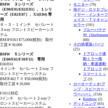
BMW ３シリーズ
モニター
(79)
（E90/E91/E92/E93）、１シリ
地デジ・ＤＶＤプレ
ーズ（E82/E87）、X1(E84) 専
イヤー・インターフ
用
ェイス・ＴＶキャン
６－３－１インチ セパレート
セラー
(191)
３way フロントスピーカーシス
ブルーバナナ
テム
99（bluebanan
BM3F6563 ¥75,000(税別) 取付
(60)
その他電装パーツ
工賃￥30,000
(25)
ドアロック連
BMW ５シリーズ
動ミラー格
（E60/E61/F10/F11) 専用
納・車速連動
E60/E61
４インチ セパレート２way フ
ドアロック
(6)
ロントスピーカーシステム
スマートトッ
BM5F462ＴⅡ ¥58,000(税別)
プ
(5)
取付工賃￥20,000
カーオーディオ(ア
ンプ・スピーカー・
F10/11対応
ウーハー）
(154)
3インチ セパレート２wayフ
Rainbow
(2)
ロントスピーカーシステム
デッドニング
(63)