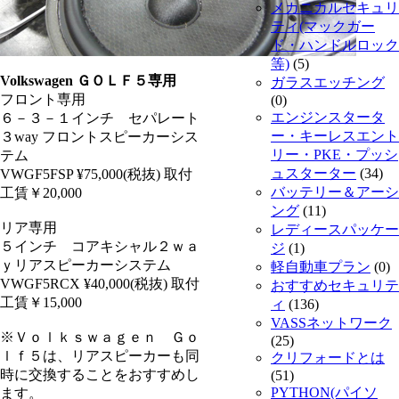
メカニカルセキュリ
ティ(マックガー
ド・ハンドルロック
等)
(5)
Volkswagen ＧＯＬＦ５専用
ガラスエッチング
フロント専用
(0)
エンジンスタータ
６－３－１インチ セパレート
ー・キーレスエント
３way フロントスピーカーシス
リー・PKE・プッシ
テム
ュスターター
(34)
VWGF5FSP ¥75,000(税抜) 取付
バッテリー＆アーシ
工賃￥20,000
ング
(11)
リア専用
レディースパッケー
５インチ コアキシャル２ｗａ
ジ
(1)
ｙリアスピーカーシステム
軽自動車プラン
(0)
VWGF5RCX ¥40,000(税抜) 取付
おすすめセキュリテ
工賃￥15,000
ィ
(136)
VASSネットワーク
※Ｖｏｌｋｓｗａｇｅｎ Ｇｏ
(25)
ｌｆ５は、リアスピーカーも同
クリフォードとは
時に交換することをおすすめし
(51)
PYTHON(パイソ
ます。