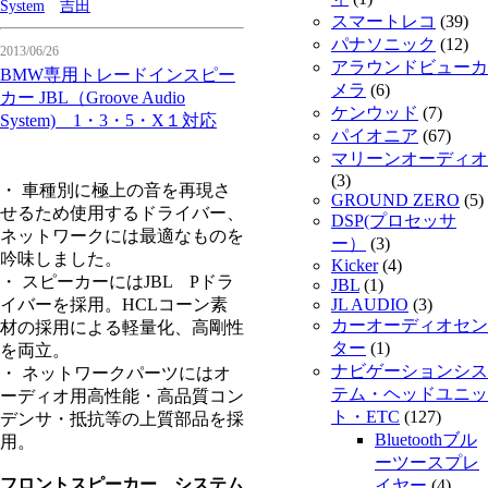
System
吉田
スマートレコ
(39)
パナソニック
(12)
2013/06/26
アラウンドビューカ
BMW専用トレードインスピー
メラ
(6)
カー JBL（Groove Audio
ケンウッド
(7)
System) 1・3・5・X１対応
パイオニア
(67)
マリーンオーディオ
(3)
・ 車種別に極上の音を再現さ
GROUND ZERO
(5)
せるため使用するドライバー、
DSP(プロセッサ
ネットワークには最適なものを
ー）
(3)
吟味しました。
Kicker
(4)
・ スピーカーにはJBL Pドラ
JBL
(1)
イバーを採用。HCLコーン素
JL AUDIO
(3)
カーオーディオセン
材の採用による軽量化、高剛性
ター
(1)
を両立。
ナビゲーションシス
・ ネットワークパーツにはオ
テム・ヘッドユニッ
ーディオ用高性能・高品質コン
ト・ETC
(127)
デンサ・抵抗等の上質部品を採
Bluetoothブル
用。
ーツースプレ
フロントスピーカー システム
イヤー
(4)