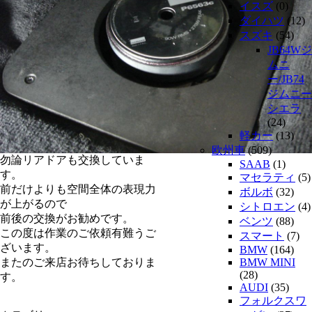
イスズ
(0)
ダイハツ
(12)
スズキ
(54)
JB64Wジ
ムニ
ー/JB74
ジムニー
シエラ
(24)
軽カー
(13)
欧州車
(509)
勿論リアドアも交換していま
SAAB
(1)
す。
マセラティ
(5)
前だけよりも空間全体の表現力
ボルボ
(32)
が上がるので
シトロエン
(4)
前後の交換がお勧めです。
ベンツ
(88)
この度は作業のご依頼有難うご
スマート
(7)
ざいます。
BMW
(164)
またのご来店お待ちしておりま
BMW MINI
(28)
す。
AUDI
(35)
フォルクスワ