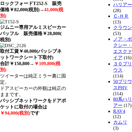
ロックフォードT252-S 販売
ハリアー
価格￥82,000(税別)→
41,000(税
(28)
別)
Ｃ-ＨＲ
(13)
ジムニー専用アルミスピーカー
クラウン
バッフル 販売価格￥28,800(
(53)
ノア・ボ
税別)
クシー・
取付工賃￥40,000(パッシブネ
エスクァ
ットワークシート下取付)
イア
(16)
合計￥150,800→
￥109,800(税
３０プリ
別)
ウス
ツイーターは純正ミラー裏に固
(114)
50プリウ
定。
スPHV
ドアスピーカーの外観は純正の
(114)
ままです。
80系ハリ
パッシブネットワークをドアポ
アー
(17)
ケットに取付の場合は
RAV4
￥94,800(税別)
です
(12)
カムリ
(3)