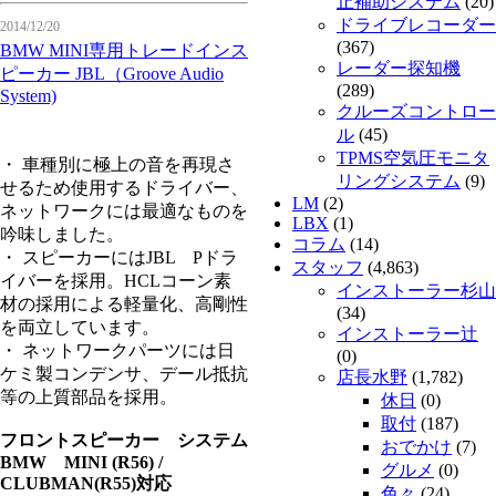
止補助システム
(20)
ドライブレコーダー
2014/12/20
(367)
BMW MINI専用トレードインス
レーダー探知機
ピーカー JBL（Groove Audio
(289)
System)
クルーズコントロー
ル
(45)
TPMS空気圧モニタ
・ 車種別に極上の音を再現さ
リングシステム
(9)
せるため使用するドライバー、
LM
(2)
ネットワークには最適なものを
LBX
(1)
吟味しました。
コラム
(14)
・ スピーカーにはJBL Pドラ
スタッフ
(4,863)
イバーを採用。HCLコーン素
インストーラー杉山
材の採用による軽量化、高剛性
(34)
を両立しています。
インストーラー辻
・ ネットワークパーツには日
(0)
ケミ製コンデンサ、デール抵抗
店長水野
(1,782)
等の上質部品を採用。
休日
(0)
取付
(187)
フロントスピーカー システム
おでかけ
(7)
BMW MINI (R56) /
グルメ
(0)
CLUBMAN(R55)対応
色々
(24)