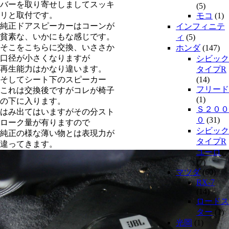
バーを取り寄せしましてスッキ
(5)
リと取付です。
モコ
(1)
純正ドアスピーカーはコーンが
インフィニテ
貧素な、いかにもな感じです。
ィ
(5)
そこをこちらに交換、いささか
ホンダ
(147)
口径が小さくなりますが
シビック
再生能力はかなり違います。
タイプR
そしてシート下のスピーカー
(14)
フリード
これは交換後ですがコレが椅子
(1)
の下に入ります。
Ｓ２００
はみ出てはいますがその分スト
０
(31)
ローク量が有りますので
シビック
純正の様な薄い物とは表現力が
タイプR
違ってきます。
ユーロ
(7)
マツダ
(60)
RX-7
(14)
ロードス
ター
(1)
光岡
(1)