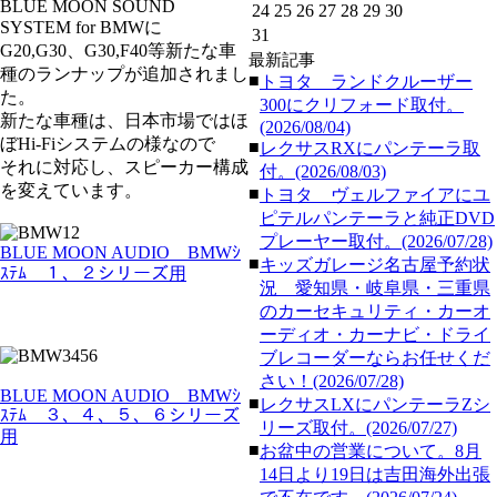
BLUE MOON SOUND
24
25
26
27
28
29
30
SYSTEM for BMWに
31
G20,G30、G30,F40等新たな車
最新記事
種のランナップが追加されまし
■
トヨタ ランドクルーザー
た。
300にクリフォード取付。
新たな車種は、日本市場ではほ
(2026/08/04)
ぼHi-Fiシステムの様なので
■
レクサスRXにパンテーラ取
それに対応し、スピーカー構成
付。(2026/08/03)
を変えています。
■
トヨタ ヴェルファイアにユ
ピテルパンテーラと純正DVD
プレーヤー取付。(2026/07/28)
BLUE MOON AUDIO BMWｼ
■
キッズガレージ名古屋予約状
ｽﾃﾑ １、２シリーズ用
況 愛知県・岐阜県・三重県
のカーセキュリティ・カーオ
ーディオ・カーナビ・ドライ
ブレコーダーならお任せくだ
さい！(2026/07/28)
BLUE MOON AUDIO BMWｼ
■
レクサスLXにパンテーラZシ
ｽﾃﾑ ３、４、５、６シリーズ
リーズ取付。(2026/07/27)
用
■
お盆中の営業について。8月
14日より19日は吉田海外出張