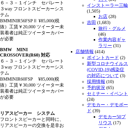
６－３－１インチ セパレート
インストーラー三輪
３way フロントスピーカーシス
(1,505)
テム
お店
(28)
BMMINIR56FSPⅡ ¥85,000(税
吉田
(1,683)
抜）工賃￥20,000 ツイーター未
旅行・グルメ
装着者は純正ツイーターカバー
(46)
が必要
作業内容ギャ
ラリー
(31)
BMW MINI
店舗情報
(414)
CROSSOVER(R60) 対応
ポイントカード
(2)
６－３－１インチ セパレート
新型コロナウイルス
３way フロントスピーカーシス
(COVID-19)感染症
テム
の対応について
(3)
BMMINIR60FSP ¥85,000(税
採用情報
(10)
抜）工賃￥30,000 ツイーター未
予約状況
(65)
装着者は純正ツイーターカバー
セミナー・イベント
が必要
(24)
デモカー・デモボー
ド
(39)
リアスピーカー システム
デモカー50プ
フロントスピーカーと同時に、
リウス
(17)
リアスピーカーの交換を是非お