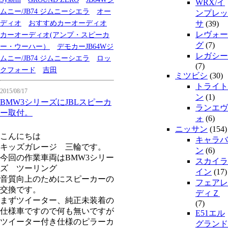
WRX/イ
ムニー/JB74 ジムニーシエラ
オー
ンプレッ
ディオ
おすすめカーオーディオ
サ
(39)
レヴォー
カーオーディオ(アンプ・スピーカ
グ
(7)
ー・ウーハー）
デモカーJB64Wジ
レガシー
ムニー/JB74 ジムニーシエラ
ロッ
(7)
クフォード
吉田
ミツビシ
(30)
トライト
2015/08/17
ン
(1)
BMW3シリーズにJBLスピーカ
ランエヴ
ー取付。
ォ
(6)
ニッサン
(154)
こんにちは
キャラバ
キッズガレージ 三輪です。
ン
(6)
今回の作業車両はBMW3シリー
スカイラ
ズ ツーリング
イン
(17)
音質向上のためにスピーカーの
フェアレ
交換です。
ディＺ
まずツイーター、純正未装着の
(7)
仕様車ですので何も無いですが
E51エル
ツイーター付き仕様のピラーカ
グランド