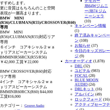
デモカー
すすめします。
JB64Wジムニ
更に音質はもちろんのこと空間
ー/JB74 ジム
表現が一層高まります。
ニーシエラ
BMW MINI
(10)
(R56)/CLUBMAN(R55)/CROSSOVER(R60)
キャンペーン情報
専用
(1)
BMW MINI
終了済みキャンペー
(R56)/CLUBMAN(R55)対応リア
ン
(108)
専用
お知らせ
(37)
６インチ コアキシャル２ｗａ
今日のキッズガレー
ｙリアスピーカーシステム
ジ
(9)
BMMINIR56RCX(R55/R56)
カーオーディオ
(1,878)
￥42,000 工賃￥22,000
DRL
(32)
ユピテル
(983)
BMW CROSSOVER(R60)対応
FOCAL
(28)
リア専用
BLUE MOON
4インチ コアキシャル２ｗａ
AUDIO
(24)
ｙリアスピーカーシステム
DRLキット
(16)
BMMINIR60RCX(R60) ¥44,000
アルパイン
(49)
工賃¥16,000
ロックフォード
(16)
アクティブセーフテ
カテゴリー：
Groove Audio
ィ
(1)