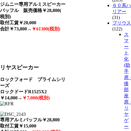
ジムニー専用アルミスピーカー
６０系ハ
バッフル 販売価格￥28,800(
リアー
税別)
(31)
取付工賃￥20,000
プリウス
合計￥73,800→
￥61300(税別)
(122)
ス
マ
ー
ト
化
(助
リヤスピーカー
手
席
ロックフォード プライムシリ
後
ーズ
部
ロックドードR1525X2
座
￥14,000→
￥7
,0
00(税別)
席
リ
ヤ
専用アルミバッフル￥28,800
ゲ
取付工賃￥15,000
ー