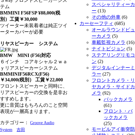
３way フロントスピーカーシス
スペシャリティーカ
テム
ー
(13)
BMMINI F56FSP ¥88,000(税
その他の外車
(6)
別）工賃￥30,000
カーセーフティ
(685)
ツイーター未装着者は純正ツイ
オールラウンドビュ
ーターカバーが必要
ーカメラ
(5)
車載監視カメラ
(16)
リヤスピーカー システム
ナイトビジョン
(5)
ステアリングリモコ
BMW MINI (F56)対応
ン
(2)
６インチ コアキシャル２ｗａ
デジタルインナーミ
ｙリアスピーカーシステム
BMMINIF56RCX(F56)
ラー
(27)
￥34,000(税別） 工賃￥22,000
フロントカメラ・リ
フロントスピーカーと同時に、
ヤカメラ・サイドカ
リアスピーカーの交換を是非お
メラ
(92)
すすめします。
バックカメラ
更に音質はもちろんのこと空間
(61)
フロント・バ
表現が一層高まります。
ックカメラ
カテゴリー：
Groove Audio
(25)
モービルアイ衝突防
System
吉田