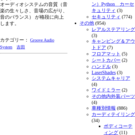
ン）Python カーセ
オーディオシステムの音質（音
キュリティ
(3)
楽の生々しさ、音場の広がり、
セキュリティ
(774)
音のバランス） が格段に向上
その他
(954)
します。
レアルステアリング
(3)
カテゴリー：
Groove Audio
キャンピング＆アウ
System
吉田
トドア
(7)
フロアマット
(5)
シートカバー
(2)
ハンドル
(3)
LaserShades
(3)
システムキャリア
(4)
ワイドミラー
(2)
その他内外装パーツ
(4)
車種別情報
(886)
カーディテイリング
(34)
ボディコーテ
ィング
(11)