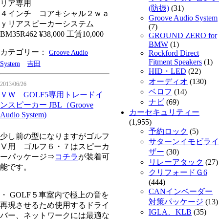
リア専用
(防振)
(31)
４インチ コアキシャル２ｗａ
Groove Audio System
ｙリアスピーカーシステム
(7)
BM35R462 ¥38,000 工賃10,000
GROUND ZERO for
BMW
(1)
カテゴリー：
Groove Audio
Rockford Direct
Fitment Speakers
(1)
System
吉田
HID・LED
(22)
オーディオ
(130)
2013/06/26
ベロフ
(14)
ＶＷ GOLF5専用トレードイ
ナビ
(69)
ンスピーカー JBL（Groove
カーセキュリティー
Audio System)
(1,955)
予約ロック
(5)
少し前の型になりますがゴルフ
サターンイモビライ
Ⅴ用 ゴルフ６・７はスピーカ
ザー
(30)
ーパッケージ⇒
コチラ
が装着可
リレーアタック
(27)
能です。
クリフォードＧ6
(444)
CANインベーダー
・ GOLF５車室内で極上の音を
対策パッケージ
(13)
再現させるため使用するドライ
IGLA、KLB
(35)
バー、ネットワークには最適な