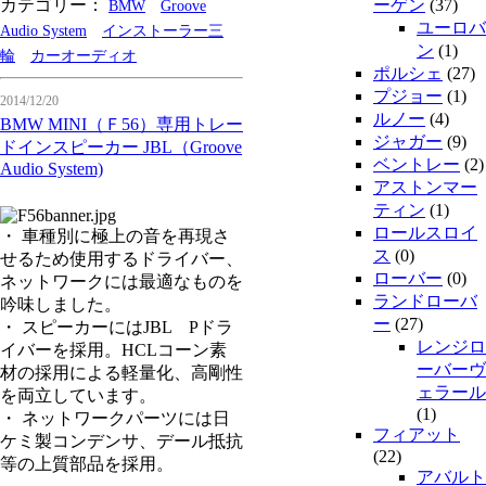
カテゴリー：
ーゲン
(37)
BMW
Groove
ユーロバ
Audio System
インストーラー三
ン
(1)
輪
カーオーディオ
ポルシェ
(27)
プジョー
(1)
2014/12/20
ルノー
(4)
BMW MINI（Ｆ56）専用トレー
ジャガー
(9)
ドインスピーカー JBL（Groove
ベントレー
(2)
Audio System)
アストンマー
ティン
(1)
ロールスロイ
・ 車種別に極上の音を再現さ
ス
(0)
せるため使用するドライバー、
ローバー
(0)
ネットワークには最適なものを
ランドローバ
吟味しました。
ー
(27)
・ スピーカーにはJBL Pドラ
レンジロ
イバーを採用。HCLコーン素
ーバーヴ
材の採用による軽量化、高剛性
ェラール
を両立しています。
(1)
・ ネットワークパーツには日
フィアット
ケミ製コンデンサ、デール抵抗
(22)
等の上質部品を採用。
アバルト