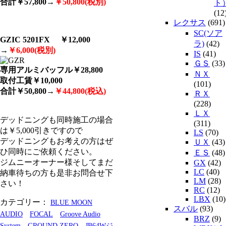
合計￥57,800→
￥50,800(税別)
ト
(12
レクサス
(691)
SC(ソア
GZIC 5201FX ￥12,000
ラ)
(42)
→
￥6,000(税別)
IS
(41)
ＧＳ
(33)
専用アルミバッフル￥28,800
ＮＸ
取付工賃￥10,000
(101)
合計￥50,800→
￥44,800(税込)
ＲＸ
(228)
ＬＸ
デッドニングも同時施工の場合
(311)
は￥5,000引きですので
LS
(70)
デッドニングもお考えの方はぜ
ＵＸ
(43)
ひ同時にご依頼ください。
ＥＳ
(48)
ジムニーオーナー様そしてまだ
GX
(42)
LC
(40)
納車待ちの方も是非お問合せ下
LM
(28)
さい！
RC
(12)
LBX
(10)
カテゴリー：
BLUE MOON
スバル
(93)
AUDIO
FOCAL
Groove Audio
BRZ
(9)
System
GROUND ZERO
JB64Wジ