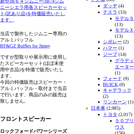
新型JB６４ジムニー/JB74ジム
ダッヂ
(4)
ニーシエラ用各スピーカーセッ
テスラ
(33)
ト(訳あり品)を特価販売いたし
モデルＳ
ます。
(13)
モデルＸ
当店で製作したジムニー専用の
(13)
アルミバッフル
シボレー
(2)
RF&GZ Buffles for Jimny
ハマー
(1)
ジープ
(14)
ですが型取りや展示用に使用し
グラディ
たスピーカーセット(ほぼ未使
エーター
用中古品)を特価で販売いたし
(1)
ます。
フォード
(9)
今回の特価販売はスピーカー・
BUICK
(0)
アルミバッフル・取付まで当店
キャデラック
で行います、商品のみの販売は
(2)
致しません。
リンカーン
(1)
日本車
(2,985)
トヨタ
(2,017)
フロントスピーカー
５０プリ
ウス
ロックフォードパワーシリーズ
(156)