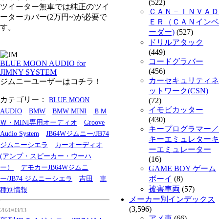
(522)
ツイーター無車では純正のツイ
ＣＡＮ－ＩＮＶＡＤ
ーターカバー(2万円~)が必要で
ＥＲ（ＣＡＮインベ
す。
ーダー)
(527)
ドリルアタック
(449)
コードグラバー
BLUE MOON AUDIO for
(456)
JIMNY SYSTEM
カーセキュリティネ
ジムニーユーザーはコチラ！
ットワーク(CSN)
カテゴリー：
BLUE MOON
(72)
イモビカッター
AUDIO
BMW
BMW MINI
ＢＭ
(430)
Ｗ・MINI専用オーディオ
Groove
キープログラマー／
Audio System
JB64Wジムニー/JB74
キーエミュレターキ
ジムニーシエラ
カーオーディオ
ーエミュレーター
(アンプ・スピーカー・ウーハ
(16)
ー）
デモカーJB64Wジムニ
GAME BOY ゲーム
ボーイ
(8)
ー/JB74 ジムニーシエラ
吉田
車
被害車両
(57)
種別情報
メーカー別インデックス
(3,596)
2020/03/13
アメ車
(66)