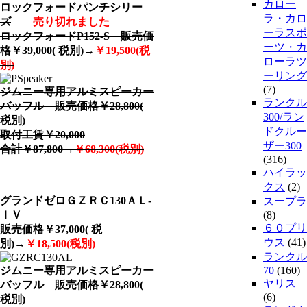
カロー
ロックフォードパンチシリー
ラ・カロ
ズ
売り切れました
ーラスポ
ロックフォードP152-S 販売価
ーツ・カ
格￥39,000( 税別)→
￥19,500(税
ローラツ
別)
ーリング
(7)
ジムニー専用アルミスピーカー
ランクル
バッフル 販売価格￥28,800(
300/ラン
税別)
ドクルー
取付工賃￥20,000
ザー300
合計￥87,800→
￥68,300(税別)
(316)
ハイラッ
クス
(2)
グランドゼロＧＺＲＣ130ＡＬ-
スープラ
ＩＶ
(8)
６０プリ
販売価格￥37,000( 税
ウス
(41)
別)→
￥18,500(税別)
ランクル
ジムニー専用アルミスピーカー
70
(160)
ヤリス
バッフル 販売価格￥28,800(
(6)
税別)