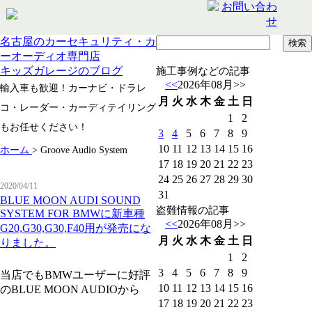
名古屋のカーセキュリティ・カ
ーオーディオ専門店
キッズガレージのブログ
施工事例などの記事
<<
2026年08月
>>
輸入車も歓迎！カーナビ・ドラレ
月
火
水
木
金
土
日
コ・レーダー・カーディテイリング
1
2
もお任せください！
3
4
5
6
7
8
9
10
11
12
13
14
15
16
ホーム
>
Groove Audio System
17
18
19
20
21
22
23
24
25
26
27
28
29
30
2020/04/11
31
BLUE MOON AUDI SOUND
盗難情報の記事
SYSTEM FOR BMWに新車種
<<
2026年08月
>>
G20,G30,G30,F40用が発売にな
月
火
水
木
金
土
日
りました。
1
2
3
4
5
6
7
8
9
当店でもBMWユーザーに好評
10
11
12
13
14
15
16
のBLUE MOON AUDIOから
17
18
19
20
21
22
23