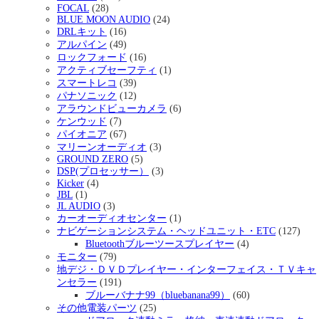
FOCAL
(28)
BLUE MOON AUDIO
(24)
DRLキット
(16)
アルパイン
(49)
ロックフォード
(16)
アクティブセーフティ
(1)
スマートレコ
(39)
パナソニック
(12)
アラウンドビューカメラ
(6)
ケンウッド
(7)
パイオニア
(67)
マリーンオーディオ
(3)
GROUND ZERO
(5)
DSP(プロセッサー）
(3)
Kicker
(4)
JBL
(1)
JL AUDIO
(3)
カーオーディオセンター
(1)
ナビゲーションシステム・ヘッドユニット・ETC
(127)
Bluetoothブルーツースプレイヤー
(4)
モニター
(79)
地デジ・ＤＶＤプレイヤー・インターフェイス・ＴＶキャ
ンセラー
(191)
ブルーバナナ99（bluebanana99）
(60)
その他電装パーツ
(25)