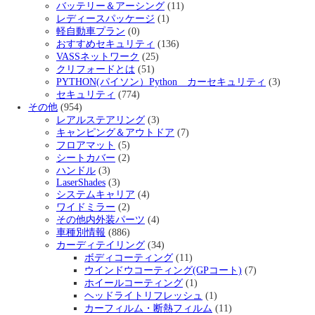
バッテリー＆アーシング
(11)
レディースパッケージ
(1)
軽自動車プラン
(0)
おすすめセキュリティ
(136)
VASSネットワーク
(25)
クリフォードとは
(51)
PYTHON(パイソン）Python カーセキュリティ
(3)
セキュリティ
(774)
その他
(954)
レアルステアリング
(3)
キャンピング＆アウトドア
(7)
フロアマット
(5)
シートカバー
(2)
ハンドル
(3)
LaserShades
(3)
システムキャリア
(4)
ワイドミラー
(2)
その他内外装パーツ
(4)
車種別情報
(886)
カーディテイリング
(34)
ボディコーティング
(11)
ウインドウコーティング(GPコート)
(7)
ホイールコーティング
(1)
ヘッドライトリフレッシュ
(1)
カーフィルム・断熱フィルム
(11)