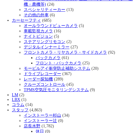
機・農機等)
(24)
スペシャリティーカー
(13)
その他の外車
(6)
カーセーフティ
(685)
オールラウンドビューカメラ
(5)
車載監視カメラ
(16)
ナイトビジョン
(5)
ステアリングリモコン
(2)
デジタルインナーミラー
(27)
フロントカメラ・リヤカメラ・サイドカメラ
(92)
バックカメラ
(61)
フロント・バックカメラ
(25)
モービルアイ衝突防止補助システム
(20)
ドライブレコーダー
(367)
レーダー探知機
(289)
クルーズコントロール
(45)
TPMS空気圧モニタリングシステム
(9)
LM
(2)
LBX
(1)
コラム
(14)
スタッフ
(4,863)
インストーラー杉山
(34)
インストーラー辻
(0)
店長水野
(1,782)
休日
(0)