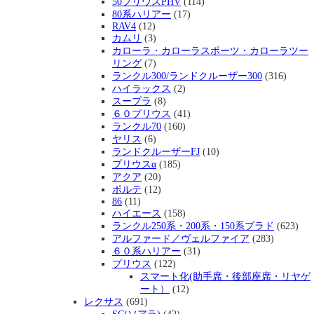
50プリウスPHV
(114)
80系ハリアー
(17)
RAV4
(12)
カムリ
(3)
カローラ・カローラスポーツ・カローラツー
リング
(7)
ランクル300/ランドクルーザー300
(316)
ハイラックス
(2)
スープラ
(8)
６０プリウス
(41)
ランクル70
(160)
ヤリス
(6)
ランドクルーザーFJ
(10)
プリウスα
(185)
アクア
(20)
ポルテ
(12)
86
(11)
ハイエース
(158)
ランクル250系・200系・150系プラド
(623)
アルファード／ヴェルファイア
(283)
６０系ハリアー
(31)
プリウス
(122)
スマート化(助手席・後部座席・リヤゲ
ート）
(12)
レクサス
(691)