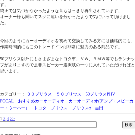
す。
純正では気づかなかったような音もはっきり再生されています。
オーナー様も聞いてスグに違いを分かったようで気にいって頂けまし
た。
今回のようにカーオーディオを初めて交換してみる方には価格的にも、
作業時間的にもこのトレードインは非常に魅力のある商品です。
50プリウス以外にもさまざまなトヨタ車、ＶＷ、ＢＭＷ等でもランナッ
プがありますので是非スピーカー選択肢の一つに入れていただければと
思います。
カテゴリー：
３０プリウス
５０プリウス
50プリウスPHV
FOCAL
おすすめカーオーディオ
カーオーディオ(アンプ・スピーカ
ー・ウーハー）
トヨタ
プリウス
プリウスα
吉田
1
2
3
>>