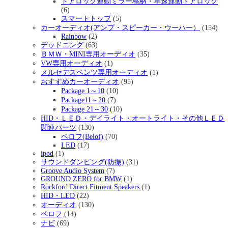
ドアロック連動ミラー格納・車速連動ドアロック
(6)
スマートトップ
(5)
カーオーディオ(アンプ・スピーカー・ウーハー）
(154)
Rainbow
(2)
デッドニング
(63)
ＢＭＷ・MINI専用オーディオ
(35)
VW専用オーディオ
(1)
メルセデスベンツ専用オーディオ
(1)
おすすめカーオーディオ
(95)
Package 1～10
(10)
Package11～20
(7)
Package 21～30
(10)
HID・ＬＥＤ・デイライト・オートライト・その他ＬＥＤ
関連パーツ
(130)
ベロフ(Belof)
(70)
LED
(17)
ipod
(1)
サウンドダンピング(防振)
(31)
Groove Audio System
(7)
GROUND ZERO for BMW
(1)
Rockford Direct Fitment Speakers
(1)
HID・LED
(22)
オーディオ
(130)
ベロフ
(14)
ナビ
(69)