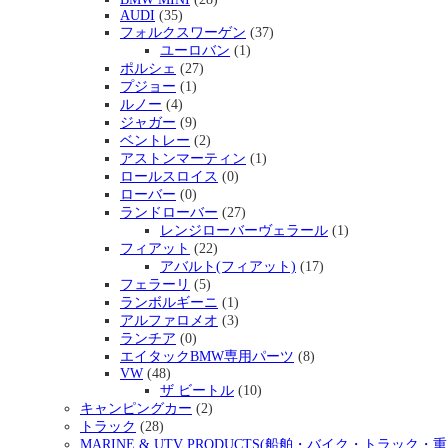
AUDI
(35)
フォルクスワーゲン
(37)
ユーロバン
(1)
ポルシェ
(27)
プジョー
(1)
ルノー
(4)
ジャガー
(9)
ベントレー
(2)
アストンマーティン
(1)
ロールスロイス
(0)
ローバー
(0)
ランドローバー
(27)
レンジローバーヴェラール
(1)
フィアット
(22)
アバルト(フィアット)
(17)
フェラーリ
(5)
ランボルギーニ
(1)
アルファロメオ
(3)
ランチア
(0)
エイタックBMW専用パーツ
(8)
VW
(48)
ザ ビートル
(10)
キャンピングカー
(2)
トラック
(28)
MARINE & UTV PRODUCTS(船舶・バイク・トラック・重