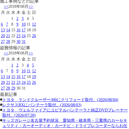
施工事例などの記事
<<
2018年08月
>>
月
火
水
木
金
土
日
1
2
3
4
5
6
7
8
9
10
11
12
13
14
15
16
17
18
19
20
21
22
23
24
25
26
27
28
29
30
31
盗難情報の記事
<<
2018年08月
>>
月
火
水
木
金
土
日
1
2
3
4
5
6
7
8
9
10
11
12
13
14
15
16
17
18
19
20
21
22
23
24
25
26
27
28
29
30
31
最新記事
■
トヨタ ランドクルーザー300にクリフォード取付。(2026/08/04)
■
レクサスRXにパンテーラ取付。(2026/08/03)
■
トヨタ ヴェルファイアにユピテルパンテーラと純正DVDプレーヤー
取付。(2026/07/28)
■
キッズガレージ名古屋予約状況 愛知県・岐阜県・三重県のカーセキ
ュリティ・カーオーディオ・カーナビ・ドライブレコーダーならお任