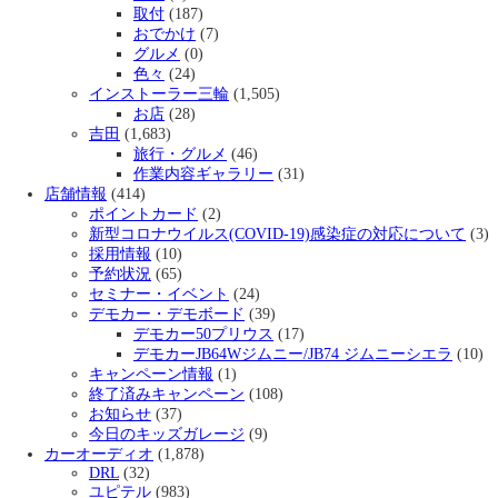
取付
(187)
おでかけ
(7)
グルメ
(0)
色々
(24)
インストーラー三輪
(1,505)
お店
(28)
吉田
(1,683)
旅行・グルメ
(46)
作業内容ギャラリー
(31)
店舗情報
(414)
ポイントカード
(2)
新型コロナウイルス(COVID-19)感染症の対応について
(3)
採用情報
(10)
予約状況
(65)
セミナー・イベント
(24)
デモカー・デモボード
(39)
デモカー50プリウス
(17)
デモカーJB64Wジムニー/JB74 ジムニーシエラ
(10)
キャンペーン情報
(1)
終了済みキャンペーン
(108)
お知らせ
(37)
今日のキッズガレージ
(9)
カーオーディオ
(1,878)
DRL
(32)
ユピテル
(983)