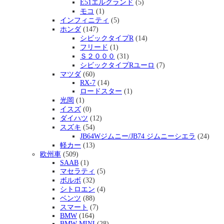
E51エルグランド
(5)
モコ
(1)
インフィニティ
(5)
ホンダ
(147)
シビックタイプR
(14)
フリード
(1)
Ｓ２０００
(31)
シビックタイプRユーロ
(7)
マツダ
(60)
RX-7
(14)
ロードスター
(1)
光岡
(1)
イスズ
(0)
ダイハツ
(12)
スズキ
(54)
JB64Wジムニー/JB74 ジムニーシエラ
(24)
軽カー
(13)
欧州車
(509)
SAAB
(1)
マセラティ
(5)
ボルボ
(32)
シトロエン
(4)
ベンツ
(88)
スマート
(7)
BMW
(164)
BMW MINI
(28)