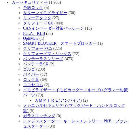
カーセキュリティー
(1,955)
予約ロック
(5)
サターンイモビライザー
(30)
リレーアタック
(27)
クリフォードＧ6
(444)
CANインベーダー対策パッケージ
(13)
IGLA、KLB
(35)
OptiMate
(1)
SMART BLOCKER スマートブロッカー
(1)
クリフォードG5
(225)
クリフォードマトリックス
(72)
パンテーラＺシリーズ
(473)
パンテーラSX
(2)
ゴルゴ
(208)
バイパー
(17)
ロック音
(69)
ココセコム
(2)
イモビライザー・イモビカッター／キープログラマー対策
パーツ
(70)
ＡＭＰＩＲＥ(アンパイア)
(2)
メカニカルセキュリティ(マックガード・ハンドルロック
等)
(5)
ガラスエッチング
(0)
エンジンスターター・キーレスエントリー・PKE・プッシ
ュスターター
(34)