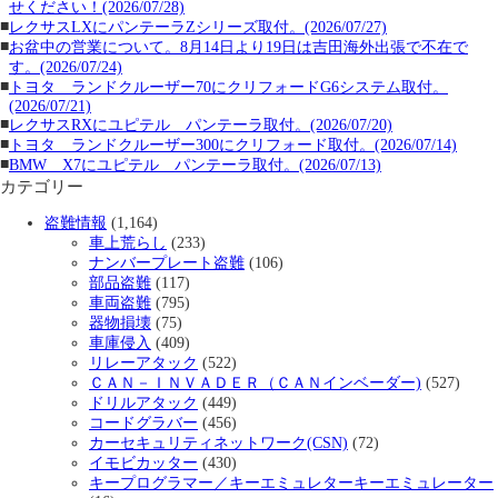
せください！(2026/07/28)
■
レクサスLXにパンテーラZシリーズ取付。(2026/07/27)
■
お盆中の営業について。8月14日より19日は吉田海外出張で不在で
す。(2026/07/24)
■
トヨタ ランドクルーザー70にクリフォードG6システム取付。
(2026/07/21)
■
レクサスRXにユピテル パンテーラ取付。(2026/07/20)
■
トヨタ ランドクルーザー300にクリフォード取付。(2026/07/14)
■
BMW X7にユピテル パンテーラ取付。(2026/07/13)
カテゴリー
盗難情報
(1,164)
車上荒らし
(233)
ナンバープレート盗難
(106)
部品盗難
(117)
車両盗難
(795)
器物損壊
(75)
車庫侵入
(409)
リレーアタック
(522)
ＣＡＮ－ＩＮＶＡＤＥＲ（ＣＡＮインベーダー)
(527)
ドリルアタック
(449)
コードグラバー
(456)
カーセキュリティネットワーク(CSN)
(72)
イモビカッター
(430)
キープログラマー／キーエミュレターキーエミュレーター