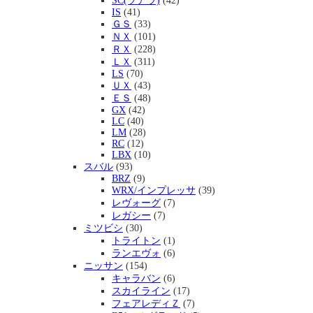
SC(ソアラ)
(42)
IS
(41)
ＧＳ
(33)
ＮＸ
(101)
ＲＸ
(228)
ＬＸ
(311)
LS
(70)
ＵＸ
(43)
ＥＳ
(48)
GX
(42)
LC
(40)
LM
(28)
RC
(12)
LBX
(10)
スバル
(93)
BRZ
(9)
WRX/インプレッサ
(39)
レヴォーグ
(7)
レガシー
(7)
ミツビシ
(30)
トライトン
(1)
ランエヴォ
(6)
ニッサン
(154)
キャラバン
(6)
スカイライン
(17)
フェアレディＺ
(7)