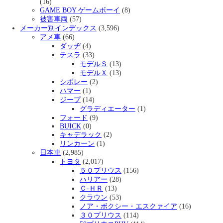
(16)
GAME BOY ゲームボーイ
(8)
被害車両
(57)
メーカー別インデックス
(3,596)
アメ車
(66)
ダッヂ
(4)
テスラ
(33)
モデルＳ
(13)
モデルＸ
(13)
シボレー
(2)
ハマー
(1)
ジープ
(14)
グラディエーター
(1)
フォード
(9)
BUICK
(0)
キャデラック
(2)
リンカーン
(1)
日本車
(2,985)
トヨタ
(2,017)
５０プリウス
(156)
ハリアー
(28)
Ｃ-ＨＲ
(13)
クラウン
(53)
ノア・ボクシー・エスクァイア
(16)
３０プリウス
(114)