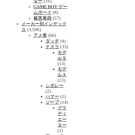
ター
(16)
GAME BOY ゲー
ムボーイ
(8)
被害車両
(57)
メーカー別インデック
ス
(3,596)
アメ車
(66)
ダッヂ
(4)
テスラ
(33)
モデ
ルＳ
(13)
モデ
ルＸ
(13)
シボレー
(2)
ハマー
(1)
ジープ
(14)
グラ
ディ
エー
ター
(1)