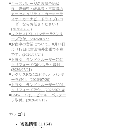
■
キッズガレージ名古屋予約状
況 愛知県・岐阜県・三重県の
カーセキュリティ・カーオーデ
ィオ・カーナビ・ドライブレコ
ーダーならお任せください！
(2026/07/28)
■
レクサスLXにパンテーラZシリ
ーズ取付。(2026/07/27)
■
お盆中の営業について。8月14日
より19日は吉田海外出張で不在
です。(2026/07/24)
■
トヨタ ランドクルーザー70に
クリフォードG6システム取付。
(2026/07/21)
■
レクサスRXにユピテル パンテ
ーラ取付。(2026/07/20)
■
トヨタ ランドクルーザー300に
クリフォード取付。(2026/07/14)
■
BMW X7にユピテル パンテー
ラ取付。(2026/07/13)
カテゴリー
盗難情報
(1,164)