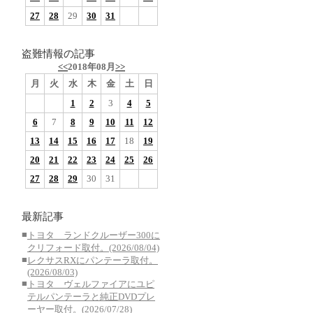
27
28
29
30
31
盗難情報の記事
<<
2018年08月
>>
月
火
水
木
金
土
日
1
2
3
4
5
6
7
8
9
10
11
12
13
14
15
16
17
18
19
20
21
22
23
24
25
26
27
28
29
30
31
最新記事
■
トヨタ ランドクルーザー300に
クリフォード取付。(2026/08/04)
■
レクサスRXにパンテーラ取付。
(2026/08/03)
■
トヨタ ヴェルファイアにユピ
テルパンテーラと純正DVDプレ
ーヤー取付。(2026/07/28)