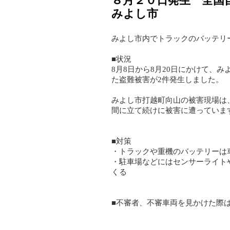
８月２０日発生 全国
みよし市
みよし市内でトラックのバッテリ
■状況
8月8日から8月20日にかけて、
た盗難被害が2件発生しました。
みよし市打越町向山の被害現場は
間に立て続けに被害に遭っていま
■対策
・トラックや重機のバッテリーは
・駐車場などにはセンサーライト
くる
■不審者、不審車両を見かけた際は