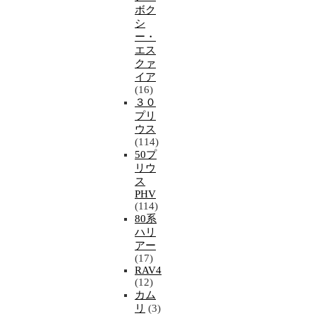
ボク
シ
ー・
エス
クァ
イア
(16)
３０
プリ
ウス
(114)
50プ
リウ
ス
PHV
(114)
80系
ハリ
アー
(17)
RAV4
(12)
カム
リ
(3)