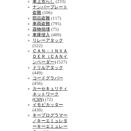
車上荒らし
(233)
ナンバープレート
盗難
(106)
部品盗難
(117)
車両盗難
(795)
器物損壊
(75)
車庫侵入
(409)
リレーアタック
(522)
ＣＡＮ－ＩＮＶＡ
ＤＥＲ（ＣＡＮイ
ンベーダー)
(527)
ドリルアタック
(449)
コードグラバー
(456)
カーセキュリティ
ネットワーク
(CSN)
(72)
イモビカッター
(430)
キープログラマー
／キーエミュレタ
ーキーエミュレー