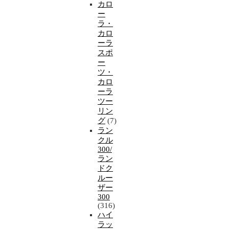
カロ
ー
ラ・
カロ
ーラ
スポ
ー
ツ・
カロ
ーラ
ツー
リン
グ
(7)
ラン
クル
300/
ラン
ドク
ルー
ザー
300
(316)
ハイ
ラッ