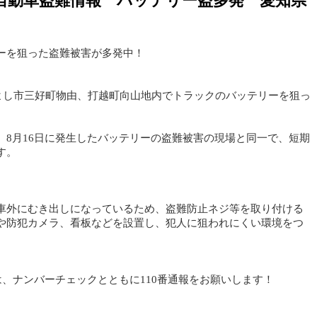
自動車盗難情報 バッテリー盗多発 愛知県
ーを狙った盗難被害が多発中！
みよし市三好町物由、打越町向山地内でトラックのバッテリーを狙っ
、8月16日に発生したバッテリーの盗難被害の現場と同一で、短期
す。
車外にむき出しになっているため、盗難防止ネジ等を取り付ける
や防犯カメラ、看板などを設置し、犯人に狙われにくい環境をつ
、ナンバーチェックとともに110番通報をお願いします！