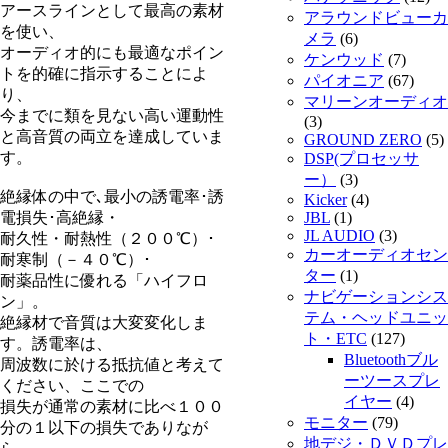
アースラインとして最高の素材
アラウンドビューカ
を使い、
メラ
(6)
オーディオ的にも最適なポイン
ケンウッド
(7)
トを的確に指示することによ
パイオニア
(67)
り、
マリーンオーディオ
今までに類を見ない高い運動性
(3)
と高音質の両立を達成していま
GROUND ZERO
(5)
す。
DSP(プロセッサ
ー）
(3)
絶縁体の中で､最小の誘電率･誘
Kicker
(4)
電損失･高絶縁・
JBL
(1)
JL AUDIO
(3)
耐久性・耐熱性（２００℃）･
カーオーディオセン
耐寒制（－４０℃）･
ター
(1)
耐薬品性に優れる「ハイフロ
ナビゲーションシス
ン」。
テム・ヘッドユニッ
絶縁材で音質は大変変化しま
ト・ETC
(127)
す。誘電率は、
Bluetoothブル
周波数に於ける抵抗値と考えて
ーツースプレ
ください、ここでの
イヤー
(4)
損失が通常の素材に比べ１００
モニター
(79)
分の１以下の損失でありなが
地デジ・ＤＶＤプレ