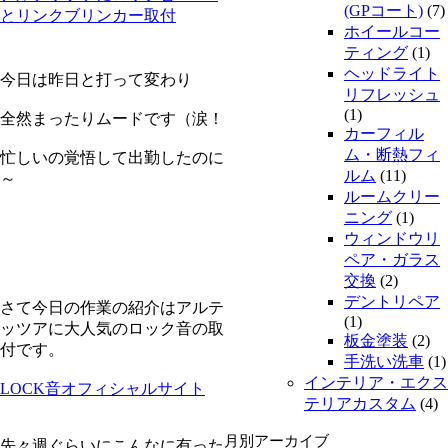
(GPコート)
(7)
とリンクブリンカー取付
ホイールコー
ティング
(1)
ヘッドライト
今日は昨日と打って変わり
リフレッシュ
(1)
全然まったりムードです（涙！
カーフィル
ム・断熱フィ
忙しいの覚悟して出勤したのに
ルム
(11)
～
ルームクリー
ニング
(1)
ウィンドウリ
ペア・ガラス
交換
(2)
デントリペア
さて今日の作業の紹介はアルテ
(1)
ッツアに大人気のロック音の取
板金塗装
(2)
付です。
手洗い洗車
(1)
インテリア・エクス
LOCK音オフィシャルサイト
テリアカスタム
(4)
月別アーカイブ
先々週ぐらいにこんなに有った