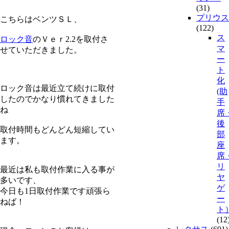
(31)
プリウス
こちらはベンツＳＬ、
(122)
ス
ロック音
のＶｅｒ2.2を取付さ
マ
せていただきました。
ー
ト
化
ロック音は最近立て続けに取付
(助
したのでかなり慣れてきました
手
ね
席
後
取付時間もどんどん短縮してい
部
ます。
座
席
リ
最近は私も取付作業に入る事が
ヤ
多いです、
ゲ
今日も1日取付作業です頑張ら
ー
ねば！
ト
(12