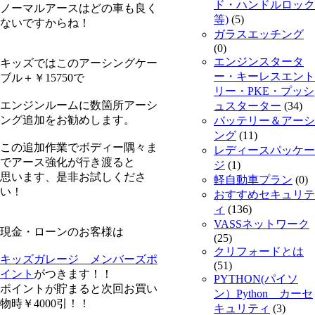
ド・ハンドルロック
ノーマルアースはどの車も良く
等)
(5)
ないですからね！
ガラスエッチング
(0)
エンジンスタータ
キッズではこのアーシングケー
ー・キーレスエント
ブル＋￥15750で
リー・PKE・プッシ
エンジンルームに数箇所アーシ
ュスターター
(34)
ング追加をお勧めします。
バッテリー＆アーシ
ング
(11)
この追加作業でボディー隅々ま
レディースパッケー
でアース強化が行き渡ると
ジ
(1)
思います、是非お試しくださ
軽自動車プラン
(0)
い！
おすすめセキュリテ
ィ
(136)
VASSネットワーク
現金・ローンのお客様は
(25)
クリフォードとは
キッズガレージ メンバーズポ
(51)
イント
がつきます！！
PYTHON(パイソ
ポイントが貯まると次回お買い
ン）Python カーセ
物時￥4000引！！
キュリティ
(3)