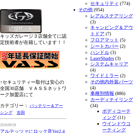
セキュリティ
(774)
その他
(954)
レアルステアリング
(3)
キャンピング＆アウ
トドア
(7)
キッズガレージ３店舗全てに認
フロアマット
(5)
定技術者が在籍しています！！
シートカバー
(2)
ハンドル
(3)
LaserShades
(3)
システムキャリア
(4)
ワイドミラー
(2)
その他内外装パーツ
↑セキュリティー取付は安心の
(4)
全国30店舗 ＶＡＳＳネットワ
車種別情報
(886)
ーク加盟店にて
カーディテイリング
カテゴリー：
(34)
バッテリー＆アー
ボディコーテ
シング
吉田
ィング
(11)
ウインドウコ
2010/09/28
ーティング
アルテッツァにロック音Ver2.4