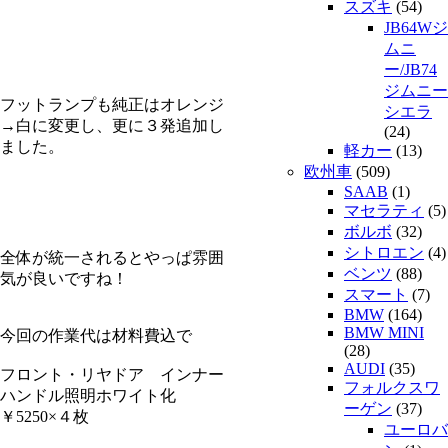
スズキ
(54)
JB64Wジ
ムニ
ー/JB74
ジムニー
フットランプも純正はオレンジ
シエラ
→白に変更し、更に３発追加し
(24)
ました。
軽カー
(13)
欧州車
(509)
SAAB
(1)
マセラティ
(5)
ボルボ
(32)
シトロエン
(4)
全体が統一されるとやっぱ雰囲
ベンツ
(88)
気が良いですね！
スマート
(7)
BMW
(164)
BMW MINI
今回の作業代は材料費込で
(28)
AUDI
(35)
フロント・リヤドア インナー
フォルクスワ
ハンドル照明ホワイト化
ーゲン
(37)
￥5250×４枚
ユーロバ