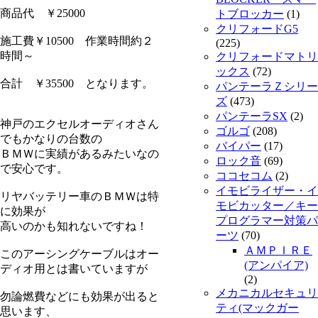
商品代 ￥25000
トブロッカー
(1)
クリフォードG5
施工費￥10500 作業時間約２
(225)
時間～
クリフォードマトリ
ックス
(72)
合計 ￥35500 となります。
パンテーラＺシリー
ズ
(473)
パンテーラSX
(2)
神戸のエクセルオーディオさん
ゴルゴ
(208)
でもかなりの台数の
バイパー
(17)
ＢＭＷに実績があるみたいなの
ロック音
(69)
で安心です。
ココセコム
(2)
イモビライザー・イ
リヤバッテリー車のＢＭＷは特
モビカッター／キー
に効果が
プログラマー対策パ
高いのかも知れないですね！
ーツ
(70)
ＡＭＰＩＲＥ
このアーシングケーブルはオー
(アンパイア)
ディオ用とは書いていますが
(2)
メカニカルセキュリ
勿論燃費などにも効果が出ると
ティ(マックガー
思います、