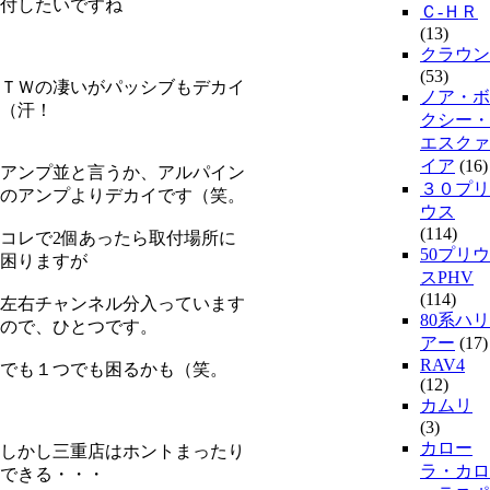
付したいですね
Ｃ-ＨＲ
(13)
クラウン
(53)
ＴＷの凄いがパッシブもデカイ
ノア・ボ
（汗！
クシー・
エスクァ
イア
(16)
アンプ並と言うか、アルパイン
３０プリ
のアンプよりデカイです（笑。
ウス
(114)
コレで2個あったら取付場所に
50プリウ
困りますが
スPHV
(114)
左右チャンネル分入っています
80系ハリ
ので、ひとつです。
アー
(17)
RAV4
でも１つでも困るかも（笑。
(12)
カムリ
(3)
カロー
しかし三重店はホントまったり
ラ・カロ
できる・・・