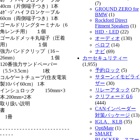
4ｹﾞｰｼﾞハイフロンケーブル
(7)
40cm（片側端子つき）1本
GROUND ZERO for
4ｹﾞｰｼﾞハイフロンケーブル
BMW
(1)
60cm（両側端子つき）1本
Rockford Direct
ゴールドリングターミナル（6
Fitment Speakers
(1)
角レンチ用） １個
HID・LED
(22)
ゴールドメッキ丸端子（圧着
オーディオ
(130)
用） １個
ベロフ
(14)
強力バンドクリップ（16～
ナビ
(69)
26mm） １個
カーセキュリティー
120番強力サンドペーパー
(1,955)
予約ロック
(5)
（5.5×3.5cm） 1枚
サターンイモビライ
コルゲートチューブ(住友電装
ザー
(30)
製10パイ60cm） 1本
リレーアタック
(27)
インシュロック 150mm×3
クリフォードＧ6
本.200mm×2本
(444)
取り扱い説明
CANインベーダー
書
対策パッケージ
(13)
1冊
IGLA、KLB
(35)
OptiMate
(1)
- - - - - - - - - - - - - - - - - - - - - - - - -
SMART
- - - - -
BLOCKER スマー