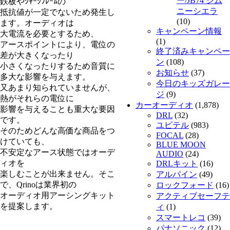
ー/JB74 ジム
鉄板やｼｬｰｼﾌﾚｰﾑの
ニーシエラ
抵抗値が一定でないため発生し
(10)
ます。オーディオは
キャンペーン情報
大電流を必要とするため、
(1)
アースポイントにより、電位の
終了済みキャンペー
差が大きくなったり
ン
(108)
小さくなったりするため音質に
お知らせ
(37)
多大な影響を与えます。
今日のキッズガレー
又あまり知られていませんが、
ジ
(9)
熱がそれらの電位に
カーオーディオ
(1,878)
影響を与えることも重大な要因
DRL
(32)
です。
ユピテル
(983)
そのためどんな高価な商品をつ
FOCAL
(28)
けていても、
BLUE MOON
不安定なアース状態ではオーデ
AUDIO
(24)
ィオを
DRLキット
(16)
楽しむことが出来ません。そこ
アルパイン
(49)
で、Qrinoは業界初の
ロックフォード
(16)
オーディオ用アーシングキット
アクティブセーフテ
を提案します。
ィ
(1)
スマートレコ
(39)
パナソニック
(12)