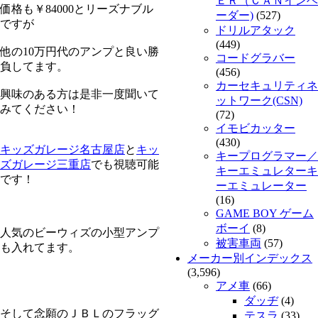
ＥＲ（ＣＡＮインベ
価格も￥84000とリーズナブル
ーダー)
(527)
ですが
ドリルアタック
(449)
他の10万円代のアンプと良い勝
コードグラバー
負してます。
(456)
カーセキュリティネ
興味のある方は是非一度聞いて
ットワーク(CSN)
みてください！
(72)
イモビカッター
(430)
キッズガレージ名古屋店
と
キッ
キープログラマー／
ズガレージ三重店
でも視聴可能
キーエミュレターキ
です！
ーエミュレーター
(16)
GAME BOY ゲーム
ボーイ
(8)
人気のビーウィズの小型アンプ
被害車両
(57)
も入れてます。
メーカー別インデックス
(3,596)
アメ車
(66)
ダッヂ
(4)
そして念願のＪＢＬのフラッグ
テスラ
(33)