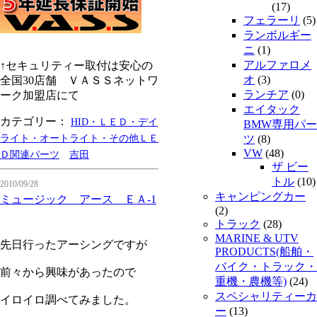
(17)
フェラーリ
(5)
ランボルギー
ニ
(1)
アルファロメ
↑セキュリティー取付は安心の
オ
(3)
全国30店舗 ＶＡＳＳネットワ
ランチア
(0)
ーク加盟店にて
エイタック
カテゴリー：
HID・ＬＥＤ・デイ
BMW専用パー
ライト・オートライト・その他ＬＥ
ツ
(8)
VW
(48)
Ｄ関連パーツ
吉田
ザ ビー
トル
(10)
2010/09/28
キャンピングカー
ミュージック アース ＥＡ-1
(2)
トラック
(28)
MARINE & UTV
先日行ったアーシングですが
PRODUCTS(船舶・
バイク・トラック・
前々から興味があったので
重機・農機等)
(24)
スペシャリティーカ
イロイロ調べてみました。
ー
(13)