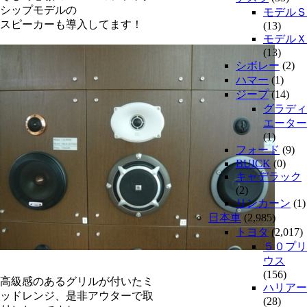
シップモデルの
モデルＳ
スピーカーも導入してます！
(13)
モデルＸ
(13)
シボレー
(2)
ハマー
(1)
ジープ
(14)
グラディ
エーター
(1)
フォード
(9)
BUICK
(0)
キャデラック
(2)
リンカーン
(1)
日本車
(2,985)
トヨタ
(2,017)
５０プリ
ウス
(156)
高級感のあるグリルが付いたミ
ハリアー
ッドレンジ、是非アウターで取
(28)