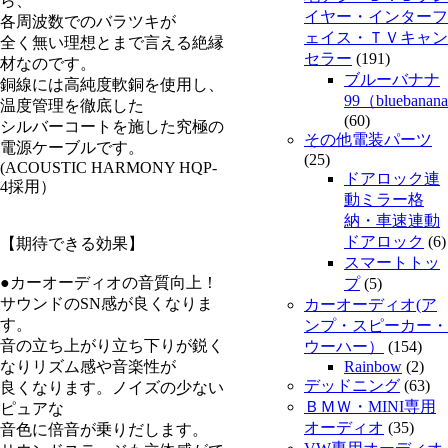
ら、
イヤー・インターフ
各周波数でのバラツキが
ェイス・ＴＶキャン
全く無い理想とまで言える絶縁
セラー
(191)
材なのです。
ブルーバナナ
銅線には高純度軟銅を使用し、
99（bluebanan
温度管理を徹底した
(60)
シルバーコートを施した究極の
その他電装パーツ
電源ケーブルです。
(25)
(ACOUSTIC HARMONY HQP-
ドアロック連
4採用）
動ミラー格
納・車速連動
ドアロック
(6)
【期待できる効果】
スマートトッ
●カーオーディオの音質向上！
プ
(5)
サウンドのSN感が良くなりま
カーオーディオ(ア
す。
ンプ・スピーカー・
音の立ち上がり立ち下りが鋭く
ウーハー）
(154)
なりリズム感や音楽性が
Rainbow
(2)
デッドニング
(63)
良くなります。ノイズの少ない
ＢＭＷ・MINI専用
ピュアな
オーディオ
(35)
音色に倍音が乗りだします。