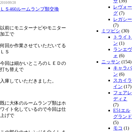
サ
(39)
2010/09/28
レヴォー
ＬＳ460ルームランプ類交換
グ
(7)
レガシー
(7)
以前にモニターナビやモニター
ミツビシ
(30)
加工で
トライト
ン
(1)
何回か作業させていただいてる
ランエヴ
ＬＳ
ォ
(6)
ニッサン
(154)
今回は細かいところのＬＥＤの
キャラバ
打ち替えで
ン
(6)
スカイラ
入庫していただきました。
イン
(17)
フェアレ
ディＺ
既に大体のルームランプ類はホ
(7)
ワイト化しているので今回は仕
E51エル
上げで
グランド
(5)
モコ
(1)