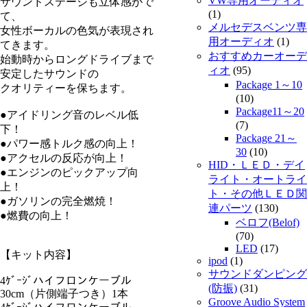
VW専用オーディオ
サウンドステージも立体感がで
(1)
て、
メルセデスベンツ専
女性ボーカルの色気が表現され
用オーディオ
(1)
てきます。
おすすめカーオーデ
始動時からロングドライブまで
ィオ
(95)
安定したサウンドの
Package 1～10
クオリティーを保ちます。
(10)
Package11～20
●アイドリング音のレベル低
(7)
下！
Package 21～
●パワー感トルク感の向上！
30
(10)
●アクセルの反応が向上！
HID・ＬＥＤ・デイ
●エンジンのピックアップ向
ライト・オートライ
上！
ト・その他ＬＥＤ関
●ガソリンの完全燃焼！
連パーツ
(130)
●燃費の向上！
ベロフ(Belof)
(70)
LED
(17)
【キット内容】
ipod
(1)
サウンドダンピング
4ｹﾞｰｼﾞハイフロンケーブル
(防振)
(31)
30cm（片側端子つき）1本
Groove Audio System