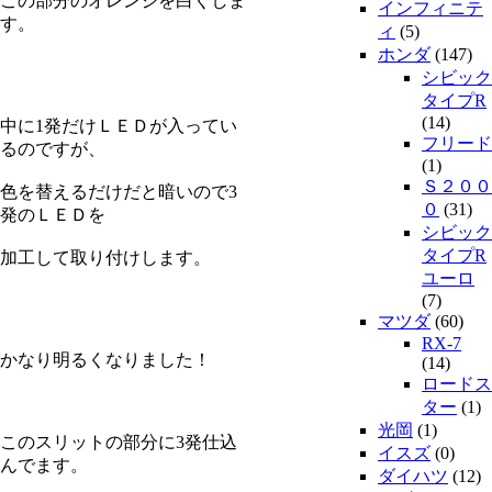
この部分のオレンジを白くしま
インフィニテ
す。
ィ
(5)
ホンダ
(147)
シビック
タイプR
(14)
中に1発だけＬＥＤが入ってい
フリード
るのですが、
(1)
Ｓ２００
色を替えるだけだと暗いので3
０
(31)
発のＬＥＤを
シビック
タイプR
加工して取り付けします。
ユーロ
(7)
マツダ
(60)
RX-7
かなり明るくなりました！
(14)
ロードス
ター
(1)
光岡
(1)
このスリットの部分に3発仕込
イスズ
(0)
んでます。
ダイハツ
(12)