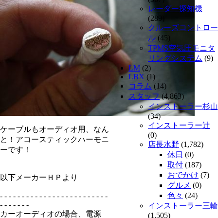
レーダー探知機
(289)
クルーズコントロー
ル
(45)
TPMS空気圧モニタ
リングシステム
(9)
LM
(2)
LBX
(1)
コラム
(14)
スタッフ
(4,863)
インストーラー杉山
(34)
インストーラー辻
ケーブルもオーディオ用、なん
(0)
と！アコースティックハーモニ
店長水野
(1,782)
ーです！
休日
(0)
取付
(187)
おでかけ
(7)
以下メーカーＨＰより
グルメ
(0)
色々
(24)
- - - - - - - - - - - - - - - - - - - - - - - - -
- - - - - - -
インストーラー三輪
カーオーディオの場合、電源
(1,505)