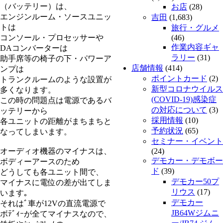
（バッテリー）は、
お店
(28)
エンジンルーム・ソースユニッ
吉田
(1,683)
トは
旅行・グルメ
コンソール・プロセッサーや
(46)
作業内容ギャ
DAコンバーターは
ラリー
(31)
助手席等の椅子の下・パワーア
店舗情報
(414)
ンプは
ポイントカード
(2)
トランクルームのような設置が
新型コロナウイルス
多くなります。
(COVID-19)感染症
この時の問題点は電源であるバ
の対応について
(3)
ッテリーから
採用情報
(10)
各ユニットの距離がまちまちと
予約状況
(65)
なってしまいます。
セミナー・イベント
オーディオ機器のマイナスは、
(24)
デモカー・デモボー
ボディーアースのため
ド
(39)
どうしても各ユニット間で、
デモカー50プ
マイナスに電位の差が出てしま
リウス
(17)
います｡
デモカー
それはﾞ車が12Vの直流電源で
JB64Wジムニ
ボﾃﾞｨｰが全てマイナスなので、