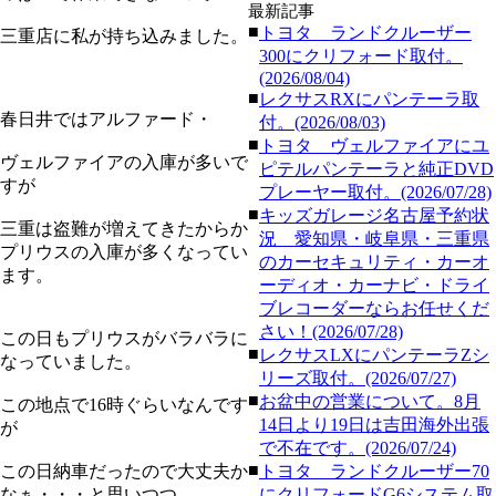
最新記事
■
トヨタ ランドクルーザー
三重店に私が持ち込みました。
300にクリフォード取付。
(2026/08/04)
■
レクサスRXにパンテーラ取
春日井ではアルファード・
付。(2026/08/03)
■
トヨタ ヴェルファイアにユ
ヴェルファイアの入庫が多いで
ピテルパンテーラと純正DVD
すが
プレーヤー取付。(2026/07/28)
■
キッズガレージ名古屋予約状
三重は盗難が増えてきたからか
況 愛知県・岐阜県・三重県
プリウスの入庫が多くなってい
のカーセキュリティ・カーオ
ます。
ーディオ・カーナビ・ドライ
ブレコーダーならお任せくだ
さい！(2026/07/28)
この日もプリウスがバラバラに
■
レクサスLXにパンテーラZシ
なっていました。
リーズ取付。(2026/07/27)
■
お盆中の営業について。8月
この地点で16時ぐらいなんです
14日より19日は吉田海外出張
が
で不在です。(2026/07/24)
■
この日納車だったので大丈夫か
トヨタ ランドクルーザー70
なぁ・・・と思いつつ
にクリフォードG6システム取