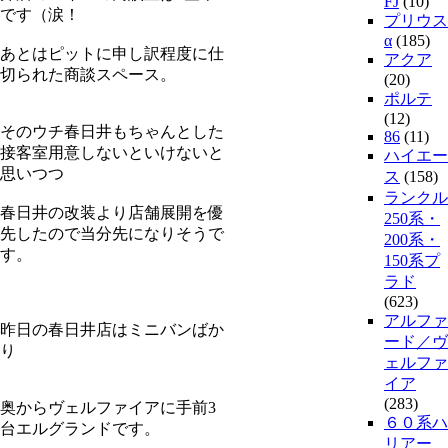
FJ
(10)
です（涙！
プリウス
α
(185)
あとはピットに申し訳程度に仕
アクア
切られた商談スペース。
(20)
ポルテ
(12)
そのウチ春日井もちゃんとした
86
(11)
接客室用意しないといけないと
ハイエー
思いつつ
ス
(158)
ランクル
春日井の改装より店舗展開を優
250系・
先したので当分先になりそうで
200系・
す。
150系プ
ラド
(623)
アルファ
昨日の春日井店はミニバンばか
ード／ヴ
り
ェルファ
イア
(283)
奥からヴェルファイアに手前3
６０系ハ
台エルグランドです。
リアー