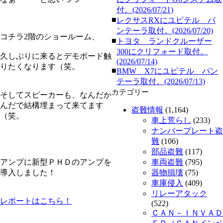
付。(2026/07/21)
■
レクサスRXにユピテル パ
ンテーラ取付。(2026/07/20)
コチラ2階のショールーム、
■
トヨタ ランドクルーザー
300にクリフォード取付。
久しぶりに来るとデモボード触
(2026/07/14)
りたくなります（笑。
■
BMW X7にユピテル パン
テーラ取付。(2026/07/13)
カテゴリー
そしてスピーカーも、なんだか
んだで結構埋まって来てます
盗難情報
(1,164)
（笑。
車上荒らし
(233)
ナンバープレート盗
難
(106)
部品盗難
(117)
アンプに新型ＰＨＤのアンプを
車両盗難
(795)
導入しました！
器物損壊
(75)
車庫侵入
(409)
リレーアタック
レポートはこちら！
(522)
ＣＡＮ－ＩＮＶＡＤ