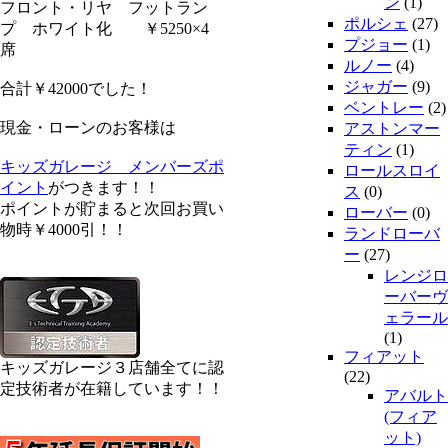
ン
(1)
フロント・リヤ フットラン
ポルシェ
(27)
プ ホワイト化 ￥5250×4
プジョー
(1)
席
ルノー
(4)
ジャガー
(9)
合計￥42000でした！
ベントレー
(2)
現金・ローンのお客様は
アストンマー
ティン
(1)
キッズガレージ メンバーズポ
ロールスロイ
イント
がつきます！！
ス
(0)
ポイントが貯まると次回お買い
ローバー
(0)
物時￥4000引！！
ランドローバ
ー
(27)
レンジロ
ーバーヴ
ェラール
(1)
フィアット
キッズガレージ３店舗全てに認
(22)
定技術者が在籍しています！！
アバルト
(フィア
ット)