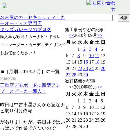
名古屋のカーセキュリティ・カ
ーオーディオ専門店
キッズガレージのブログ
施工事例などの記事
<<
2010年09月
>>
輸入車も歓迎！カーナビ・ドラレ
月
火
水
木
金
土
日
コ・レーダー・カーディテイリング
1
2
3
4
5
もお任せください！
6
7
8
9
10
11
12
13
14
15
16
17
18
19
20
21
22
23
24
25
26
■［月別: 2010年9月］の一覧
27
28
29
30
2010/09/30
盗難情報の記事
三重店デモボードに新型アン
<<
2010年09月
>>
プ・スピーカー導入！
月
火
水
木
金
土
日
1
2
3
4
5
昨日は中古車屋さんから急なナ
6
7
8
9
10
11
12
ビ取り付け依頼
13
14
15
16
17
18
19
20
21
22
23
24
25
26
がありましたが、春日井ではい
27
28
29
30
っぱいで作業できないので