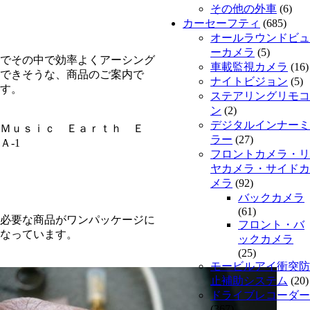
その他の外車
(6)
カーセーフティ
(685)
オールラウンドビュ
ーカメラ
(5)
でその中で効率よくアーシング
車載監視カメラ
(16)
できそうな、商品のご案内で
ナイトビジョン
(5)
す。
ステアリングリモコ
ン
(2)
デジタルインナーミ
Ｍｕｓｉｃ Ｅａｒｔｈ Ｅ
ラー
(27)
Ａ-1
フロントカメラ・リ
ヤカメラ・サイドカ
メラ
(92)
バックカメラ
(61)
必要な商品がワンパッケージに
フロント・バ
なっています。
ックカメラ
(25)
モービルアイ衝突防
止補助システム
(20)
ドライブレコーダー
(367)