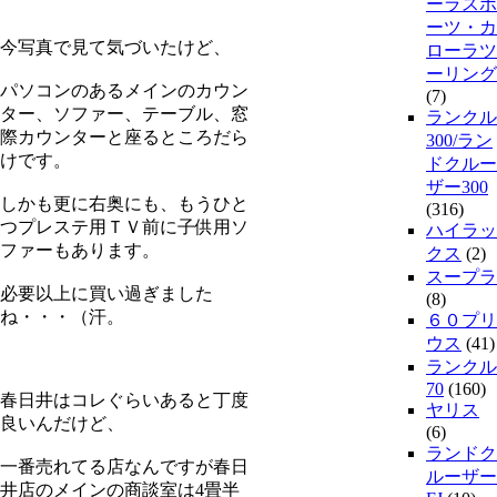
ーラスポ
ーツ・カ
今写真で見て気づいたけど、
ローラツ
ーリング
パソコンのあるメインのカウン
(7)
ター、ソファー、テーブル、窓
ランクル
際カウンターと座るところだら
300/ラン
けです。
ドクルー
ザー300
しかも更に右奥にも、もうひと
(316)
つプレステ用ＴＶ前に子供用ソ
ハイラッ
ファーもあります。
クス
(2)
スープラ
必要以上に買い過ぎました
(8)
ね・・・（汗。
６０プリ
ウス
(41)
ランクル
70
(160)
春日井はコレぐらいあると丁度
ヤリス
良いんだけど、
(6)
ランドク
一番売れてる店なんですが春日
ルーザー
井店のメインの商談室は4畳半