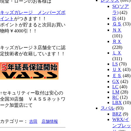
レクサス
(691)
現金・ローンのお客様は
SC(ソア
キッズガレージ メンバーズポ
ラ)
(42)
IS
(41)
イント
がつきます！！
ＧＳ
(33)
ポイントが貯まると次回お買い
ＮＸ
物時￥4000引！！
(101)
ＲＸ
(228)
キッズガレージ３店舗全てに認
ＬＸ
定技術者が在籍しています！！
(311)
LS
(70)
ＵＸ
(43)
ＥＳ
(48)
GX
(42)
LC
(40)
LM
(28)
↑セキュリティー取付は安心の
RC
(12)
全国30店舗 ＶＡＳＳネットワ
LBX
(10)
ーク加盟店にて
スバル
(93)
BRZ
(9)
WRX/イ
カテゴリー：
吉田
店舗情報
ンプレッ