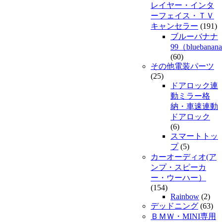
レイヤー・インタ
ーフェイス・ＴＶ
キャンセラー
(191)
ブルーバナナ
99（bluebanan
(60)
その他電装パーツ
(25)
ドアロック連
動ミラー格
納・車速連動
ドアロック
(6)
スマートトッ
プ
(5)
カーオーディオ(ア
ンプ・スピーカ
ー・ウーハー）
(154)
Rainbow
(2)
デッドニング
(63)
ＢＭＷ・MINI専用