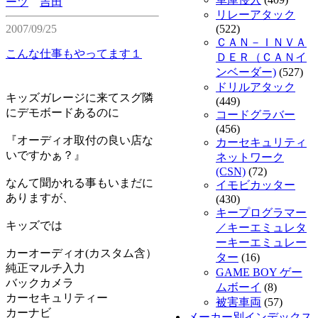
ーツ
吉田
リレーアタック
2007/09/25
(522)
ＣＡＮ－ＩＮＶＡ
こんな仕事もやってます１
ＤＥＲ（ＣＡＮイ
ンベーダー)
(527)
ドリルアタック
キッズガレージに来てスグ隣
(449)
にデモボードあるのに
コードグラバー
(456)
『オーディオ取付の良い店な
カーセキュリティ
いですかぁ？』
ネットワーク
(CSN)
(72)
なんて聞かれる事もいまだに
イモビカッター
ありますが、
(430)
キープログラマー
キッズでは
／キーエミュレタ
ーキーエミュレー
カーオーディオ(カスタム含）
ター
(16)
純正マルチ入力
GAME BOY ゲー
バックカメラ
ムボーイ
(8)
カーセキュリティー
被害車両
(57)
カーナビ
メーカー別インデックス