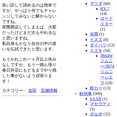
マツダ
(60)
良い訳して諦めるのは簡単で
RX-7
すが、やっぱり何でもチャレ
(14)
ンジしてみないと解からない
ロード
ですね。
スター
実際開店してしまえば、大変
(1)
だったけどまだ次もやれるな
光岡
(1)
と思いますね。
イスズ
(0)
私自身もかなり自分の中の迷
ダイハツ
(12)
いを払拭できたと思います。
スズキ
(54)
JB64W
もうかれこれ一ヶ月以上休み
ジムニ
なしですが、もう一踏ん張り
ー/JB74
春日井店にもどるまでやり残
ジムニ
した事がないよう頑張りま
ーシエ
す！
ラ
(24)
軽カー
(13)
カテゴリー：
吉田
店舗情報
欧州車
(509)
SAAB
(1)
マセラティ
(5)
ボルボ
(32)