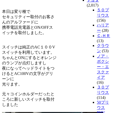
トヨタ
(2,017)
５０プ
本日は変り種で
リウス
セキュリティー取付のお客さ
(156)
んのアルファードに
ハリア
携帯電話充電器とON/OFFス
ー
(28)
イッチを取付しました。
Ｃ-ＨＲ
(13)
クラウ
スイッチは純正のAC１００V
ン
(53)
スイッチを利用しています。
ノア・
ちゃんとONにするとオレンジ
ボクシ
のランプが点灯しますし
ー・エ
夜になってヘッドライトをつ
スクァ
けるとAC100Vの文字がグリ
イア
ーンに
(16)
光ります。
３０プ
リウス
元々コインホルダーだったと
(114)
ころに新しいスイッチを取付
50プリ
しました
ウス
PHV