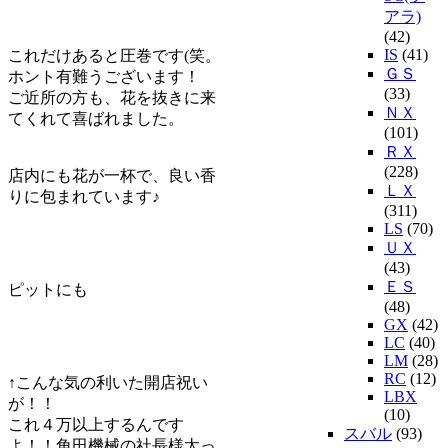
アラ)
(42)
IS
(41)
これだけあると圧巻です(笑。
ＧＳ
ホント有難うございます！
(33)
ご近所の方も、花を抜きに来
ＮＸ
てくれて喜ばれました。
(101)
ＲＸ
(228)
店内にも花が一杯で、良い香
ＬＸ
りに包まれています♪
(311)
LS
(70)
ＵＸ
(43)
ＥＳ
ピットにも
(48)
GX
(42)
LC
(40)
LM
(28)
RC
(12)
↑こんな気の利いた開店祝い
LBX
が！！
(10)
これ４万以上するんです
スバル
(93)
よ！！角田機械の社長様太っ