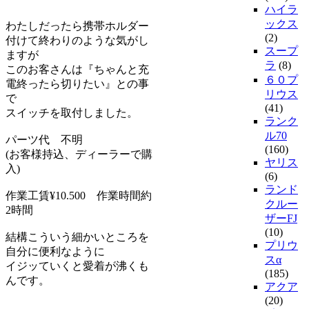
ハイラ
ックス
わたしだったら携帯ホルダー
(2)
付けて終わりのような気がし
スープ
ますが
ラ
(8)
このお客さんは『ちゃんと充
６０プ
電終ったら切りたい』との事
リウス
で
(41)
スイッチを取付しました。
ランク
ル70
パーツ代 不明
(160)
(お客様持込、ディーラーで購
ヤリス
入)
(6)
ランド
作業工賃¥10.500 作業時間約
クルー
2時間
ザーFJ
(10)
結構こういう細かいところを
プリウ
自分に便利なように
スα
イジッていくと愛着が沸くも
(185)
んです。
アクア
(20)