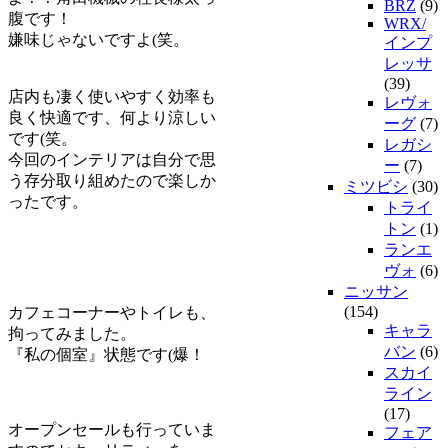
BRZ
(9)
腹です！
WRX/
嫌味じゃないですよ(笑。
インプ
レッサ
(39)
店内も凄く使いやすく効率も
レヴォ
良く快適です、何より涼しい
ーグ
(7)
です(笑。
レガシ
今回のインテリアは自分で思
ー
(7)
う存分取り組めたので楽しか
ミツビシ
(30)
ったです。
トライ
トン
(1)
ランエ
ヴォ
(6)
ニッサン
(154)
カフェコーナーやトイレも、
キャラ
拘ってみました。
バン
(6)
『私の個室』状態です(爆！
スカイ
ライン
(17)
オープンセールも行っていま
フェア