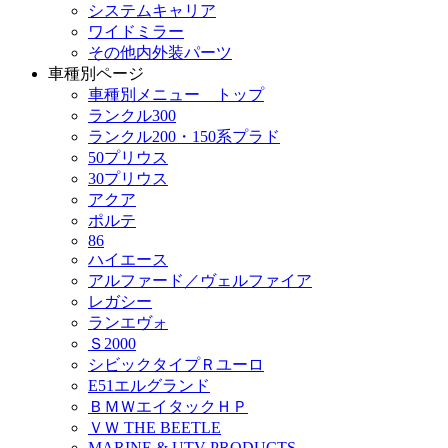
システムキャリア
ワイドミラー
その他内外装パーツ
車種別ページ
車種別メニュー トップ
ランクル300
ランクル200・150系プラド
50プリウス
30プリウス
アクア
ポルテ
86
ハイエース
アルファード／ヴェルファイア
レガシー
ランエヴォ
Ｓ2000
シビックタイプＲユーロ
E51エルグランド
ＢＭＷエイタックＨＰ
ＶＷ THE BEETLE
MARINE & UTV PRODUCTS