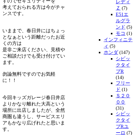
すのでセキュリティーを
レディ
考えておられる方は今がチャ
Ｚ
(7)
ンスです。
E51エ
ルグラ
ンド
(5)
いままで、春日井にはちょっ
モコ
(1)
となぁという距離だったお近
インフィニテ
くの方は
ィ
(5)
是非ご来店ください、見積や
ホンダ
(147)
ご相談だけでも受け付けてい
シビッ
ます。
クタイ
プR
勿論無料ですのでお気軽
(14)
に！！
フリー
ド
(1)
Ｓ２０
今回キッズガレージ春日井店
００
よりかなり離れた大高という
(31)
場所に出店しましたが、全然
シビッ
商圏も違うし、サービスエリ
クタイ
アもかなり広げれたと思いま
プRユ
す。
ーロ
(7)