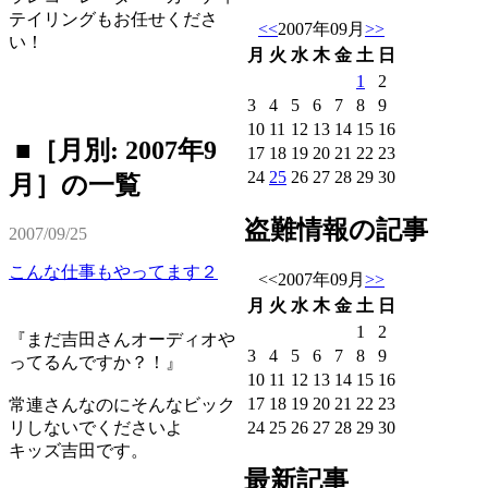
テイリングもお任せくださ
<<
2007年09月
>>
い！
月
火
水
木
金
土
日
1
2
3
4
5
6
7
8
9
10
11
12
13
14
15
16
■［月別: 2007年9
17
18
19
20
21
22
23
24
25
26
27
28
29
30
月］の一覧
盗難情報の記事
2007/09/25
こんな仕事もやってます２
<<
2007年09月
>>
月
火
水
木
金
土
日
1
2
『まだ吉田さんオーディオや
3
4
5
6
7
8
9
ってるんですか？！』
10
11
12
13
14
15
16
17
18
19
20
21
22
23
常連さんなのにそんなビック
24
25
26
27
28
29
30
リしないでくださいよ
キッズ吉田です。
最新記事