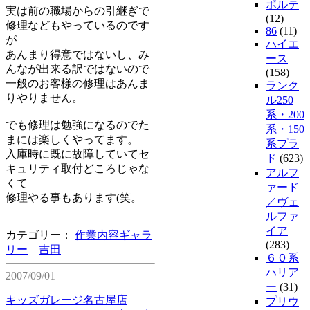
ポルテ
実は前の職場からの引継ぎで
(12)
修理などもやっているのです
86
(11)
が
ハイエ
あんまり得意ではないし、み
ース
んなが出来る訳ではないので
(158)
一般のお客様の修理はあんま
ランク
りやりません。
ル250
系・200
でも修理は勉強になるのでた
系・150
まには楽しくやってます。
系プラ
入庫時に既に故障していてセ
ド
(623)
キュリティ取付どころじゃな
アルフ
くて
ァード
修理やる事もあります(笑。
／ヴェ
ルファ
イア
カテゴリー：
作業内容ギャラ
(283)
リー
吉田
６０系
ハリア
2007/09/01
ー
(31)
キッズガレージ名古屋店
プリウ