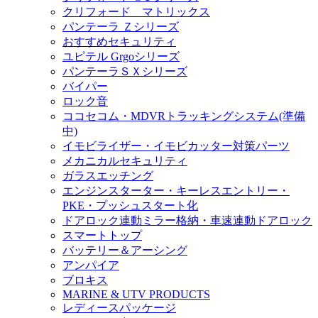
クリフォード マトリックス
パンテーラ Ｚシリーズ
おすすめセキュリティ
ユピテル Grgoシリーズ
パンテーラＳＸシリーズ
バイパー
ロック音
ココセコム・MDVRトラッキングシステム(準備
中)
イモビライザー・イモビカッター対策パーツ
メカニカルセキュリティ
ガラスエッチング
エンジンスターター・キーレスエントリー・
PKE・プッシュスタート化
ドアロック連動ミラー格納・車速連動ドアロック
スマートトップ
バッテリー＆アーシング
アンパイア
ブロキス
MARINE & UTV PRODUCTS
レディースパッケージ