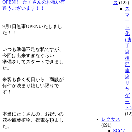
OPEN!! たくさんのお祝い有
ス
(122)
難うございます！！
ス
マ
ー
9月1日無事OPENいたしまし
ト
た！！
化
(助
手
いつも準備不足な私ですが、
席
今回は出来すぎなぐらい
後
準備をしてスタートできまし
部
た。
座
席
来客も多く初日から、商談が
リ
何件か決まり嬉しい限りで
ヤ
す！
ゲ
ー
ト
(12
本当にたくさんの、お祝いの
レクサス
花や観葉植物、祝電を頂まし
(691)
た。
SC(ソ