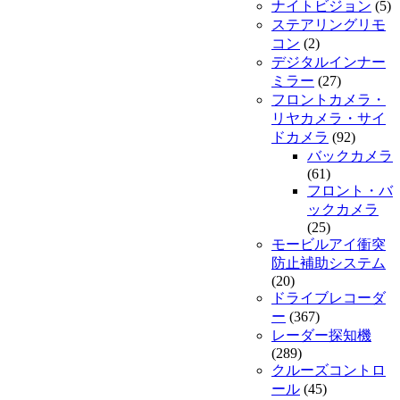
ナイトビジョン
(5)
ステアリングリモ
コン
(2)
デジタルインナー
ミラー
(27)
フロントカメラ・
リヤカメラ・サイ
ドカメラ
(92)
バックカメラ
(61)
フロント・バ
ックカメラ
(25)
モービルアイ衝突
防止補助システム
(20)
ドライブレコーダ
ー
(367)
レーダー探知機
(289)
クルーズコントロ
ール
(45)