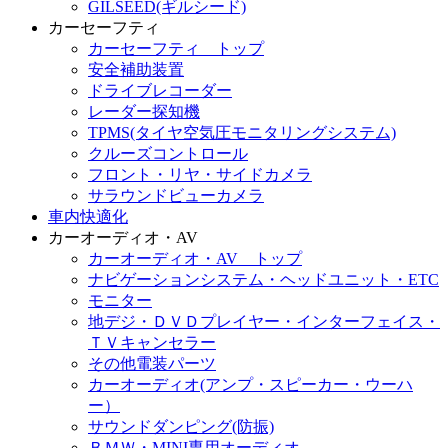
GILSEED(ギルシード)
カーセーフティ
カーセーフティ トップ
安全補助装置
ドライブレコーダー
レーダー探知機
TPMS(タイヤ空気圧モニタリングシステム)
クルーズコントロール
フロント・リヤ・サイドカメラ
サラウンドビューカメラ
車内快適化
カーオーディオ・AV
カーオーディオ・AV トップ
ナビゲーションシステム・ヘッドユニット・ETC
モニター
地デジ・ＤＶＤプレイヤー・インターフェイス・
ＴＶキャンセラー
その他電装パーツ
カーオーディオ(アンプ・スピーカー・ウーハ
ー）
サウンドダンピング(防振)
ＢＭＷ・MINI専用オーディオ