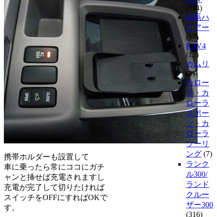
(114)
80系ハ
リアー
(17)
RAV4
(12)
カムリ
(3)
カロー
ラ・カ
ローラ
スポー
ツ・カ
ローラ
ツーリ
ング
(7)
携帯ホルダーも設置して
ランク
車に乗ったら常にココにガチ
ル300/
ャンと挿せば充電されますし
ランド
充電が完了して切りたければ
クルー
スイッチをOFFにすればOKで
ザー300
す。
(316)