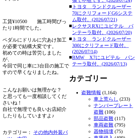
張で不在です。(2026/07/24)
■
トヨタ ランドクルーザー
70にクリフォードG6システ
ム取付。(2026/07/21)
工賃¥10500 施工時間ぴっ
■
レクサスRXにユピテル パ
たり1時間でした。
ンテーラ取付。(2026/07/20)
■
トヨタ ランドクルーザー
ペダルにドリルに穴あけ加工
300にクリフォード取付。
が必要で結構大変です。
(2026/07/14)
初めての時は苦労しました
■
BMW X7にユピテル パン
が、
テーラ取付。(2026/07/13)
今回で同じ車に3台目の施工で
すので早くなりましたね。
カテゴリー
こんなお願いは無理かな？
盗難情報
(1,164)
と思っても一度相談してくだ
車上荒らし
(233)
さいね！
ナンバープレート
自社で無理でも良いお店紹介
盗難
(106)
したりもしていますよ♪
部品盗難
(117)
車両盗難
(795)
器物損壊
(75)
カテゴリー：
その他内外装パ
車庫侵入
(409)