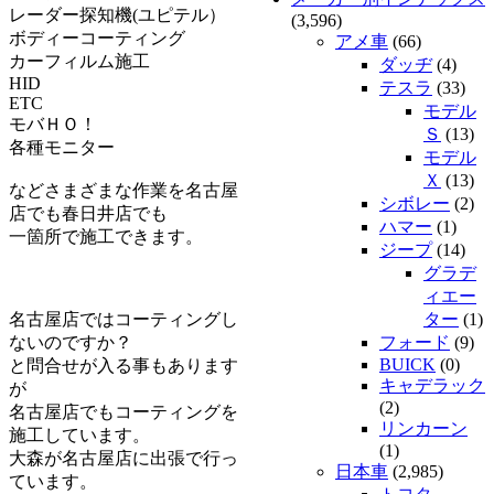
レーダー探知機(ユピテル）
(3,596)
ボディーコーティング
アメ車
(66)
カーフィルム施工
ダッヂ
(4)
HID
テスラ
(33)
ETC
モデル
モバＨＯ！
Ｓ
(13)
各種モニター
モデル
Ｘ
(13)
などさまざまな作業を名古屋
シボレー
(2)
店でも春日井店でも
ハマー
(1)
一箇所で施工できます。
ジープ
(14)
グラデ
ィエー
名古屋店ではコーティングし
ター
(1)
ないのですか？
フォード
(9)
BUICK
(0)
と問合せが入る事もあります
キャデラック
が
(2)
名古屋店でもコーティングを
リンカーン
施工しています。
(1)
大森が名古屋店に出張で行っ
日本車
(2,985)
ています。