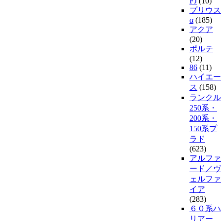
FJ
(10)
プリウス
α
(185)
アクア
(20)
ポルテ
(12)
86
(11)
ハイエー
ス
(158)
ランクル
250系・
200系・
150系プ
ラド
(623)
アルファ
ード／ヴ
ェルファ
イア
(283)
６０系ハ
リアー