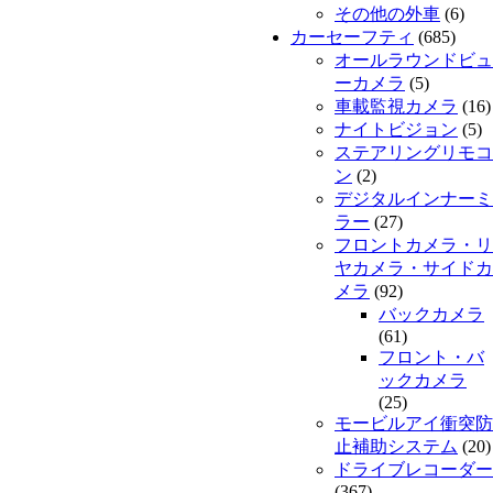
その他の外車
(6)
カーセーフティ
(685)
オールラウンドビュ
ーカメラ
(5)
車載監視カメラ
(16)
ナイトビジョン
(5)
ステアリングリモコ
ン
(2)
デジタルインナーミ
ラー
(27)
フロントカメラ・リ
ヤカメラ・サイドカ
メラ
(92)
バックカメラ
(61)
フロント・バ
ックカメラ
(25)
モービルアイ衝突防
止補助システム
(20)
ドライブレコーダー
(367)