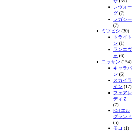
サ
(39)
レヴォー
グ
(7)
レガシー
(7)
ミツビシ
(30)
トライト
ン
(1)
ランエヴ
ォ
(6)
ニッサン
(154)
キャラバ
ン
(6)
スカイラ
イン
(17)
フェアレ
ディＺ
(7)
E51エル
グランド
(5)
モコ
(1)