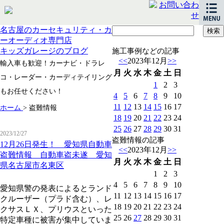
名古屋のカーセキュリティ・カ
ーオーディオ専門店
キッズガレージのブログ
施工事例などの記事
<<
2023年12月
>>
輸入車も歓迎！カーナビ・ドラレ
月
火
水
木
金
土
日
コ・レーダー・カーディテイリング
1
2
3
もお任せください！
4
5
6
7
8
9
10
11
12
13
14
15
16
17
ホーム
>
盗難情報
18
19
20
21
22
23
24
25
26
27
28
29
30
31
2023/12/27
盗難情報の記事
12月26日発生！ 愛知県自動車
<<
2023年12月
>>
盗難情報 自動車盗未遂 愛知
月
火
水
木
金
土
日
県名古屋市名東区
1
2
3
4
5
6
7
8
9
10
愛知県警の発表によるとランド
11
12
13
14
15
16
17
クルーザー（プラド含む）、レ
18
19
20
21
22
23
24
クサスＬＸ、プリウスといった
25
26
27
28
29
30
31
特定車種に被害が集中していま