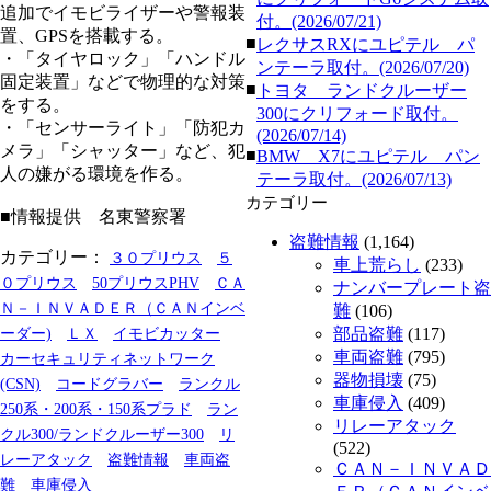
追加でイモビライザーや警報装
付。(2026/07/21)
置、GPSを搭載する。
■
レクサスRXにユピテル パ
・「タイヤロック」「ハンドル
ンテーラ取付。(2026/07/20)
固定装置」などで物理的な対策
■
トヨタ ランドクルーザー
をする。
300にクリフォード取付。
・「センサーライト」「防犯カ
(2026/07/14)
メラ」「シャッター」など、犯
■
BMW X7にユピテル パン
人の嫌がる環境を作る。
テーラ取付。(2026/07/13)
カテゴリー
■情報提供 名東警察署
盗難情報
(1,164)
カテゴリー：
３０プリウス
５
車上荒らし
(233)
０プリウス
50プリウスPHV
ＣＡ
ナンバープレート盗
Ｎ－ＩＮＶＡＤＥＲ（ＣＡＮインベ
難
(106)
部品盗難
(117)
ーダー)
ＬＸ
イモビカッター
車両盗難
(795)
カーセキュリティネットワーク
器物損壊
(75)
(CSN)
コードグラバー
ランクル
車庫侵入
(409)
250系・200系・150系プラド
ラン
リレーアタック
クル300/ランドクルーザー300
リ
(522)
レーアタック
盗難情報
車両盗
ＣＡＮ－ＩＮＶＡＤ
難
車庫侵入