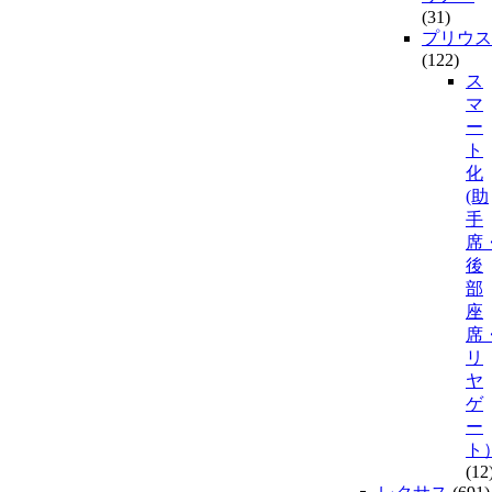
(31)
プリウス
(122)
ス
マ
ー
ト
化
(助
手
席
後
部
座
席
リ
ヤ
ゲ
ー
ト
(12