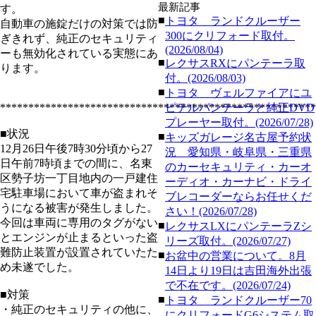
最新記事
す。
■
トヨタ ランドクルーザー
自動車の施錠だけの対策では防
300にクリフォード取付。
ぎきれず、純正のセキュリティ
(2026/08/04)
ーも無効化されている実態にあ
■
レクサスRXにパンテーラ取
ります。
付。(2026/08/03)
■
トヨタ ヴェルファイアにユ
********************************************************
ピテルパンテーラと純正DVD
プレーヤー取付。(2026/07/28)
■状況
■
キッズガレージ名古屋予約状
12月26日午後7時30分頃から27
況 愛知県・岐阜県・三重県
日午前7時頃までの間に、名東
のカーセキュリティ・カーオ
区勢子坊一丁目地内の一戸建住
ーディオ・カーナビ・ドライ
宅駐車場において車が盗まれそ
ブレコーダーならお任せくだ
うになる被害が発生しました。
さい！(2026/07/28)
今回は車両に専用のタグがない
■
レクサスLXにパンテーラZシ
とエンジンが止まるといった盗
リーズ取付。(2026/07/27)
難防止装置が設置されていたた
■
お盆中の営業について。8月
め未遂でした。
14日より19日は吉田海外出張
で不在です。(2026/07/24)
■対策
■
トヨタ ランドクルーザー70
・純正のセキュリティの他に、
にクリフォードG6システム取