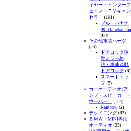
イヤー・インターフ
ェイス・ＴＶキャン
セラー
(191)
ブルーバナナ
99（bluebanan
(60)
その他電装パーツ
(25)
ドアロック連
動ミラー格
納・車速連動
ドアロック
(6)
スマートトッ
プ
(5)
カーオーディオ(ア
ンプ・スピーカー・
ウーハー）
(154)
Rainbow
(2)
デッドニング
(63)
ＢＭＷ・MINI専用
オーディオ
(35)