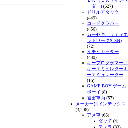
ＥＲ（ＣＡＮインベ
ーダー)
(527)
ドリルアタック
(449)
コードグラバー
(456)
カーセキュリティネ
ットワーク(CSN)
(72)
イモビカッター
(430)
キープログラマー／
キーエミュレターキ
ーエミュレーター
(16)
GAME BOY ゲーム
ボーイ
(8)
被害車両
(57)
メーカー別インデックス
(3,596)
アメ車
(66)
ダッヂ
(4)
テスラ
(33)