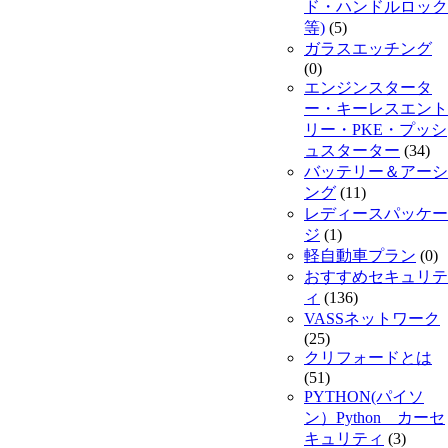
ド・ハンドルロック
等)
(5)
ガラスエッチング
(0)
エンジンスタータ
ー・キーレスエント
リー・PKE・プッシ
ュスターター
(34)
バッテリー＆アーシ
ング
(11)
レディースパッケー
ジ
(1)
軽自動車プラン
(0)
おすすめセキュリテ
ィ
(136)
VASSネットワーク
(25)
クリフォードとは
(51)
PYTHON(パイソ
ン）Python カーセ
キュリティ
(3)