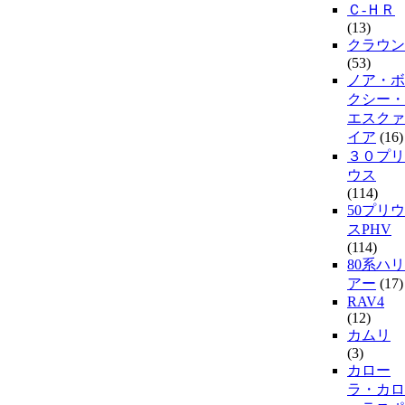
Ｃ-ＨＲ
(13)
クラウン
(53)
ノア・ボ
クシー・
エスクァ
イア
(16)
３０プリ
ウス
(114)
50プリウ
スPHV
(114)
80系ハリ
アー
(17)
RAV4
(12)
カムリ
(3)
カロー
ラ・カロ