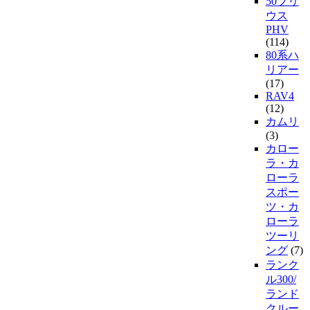
50プリ
ウス
PHV
(114)
80系ハ
リアー
(17)
RAV4
(12)
カムリ
(3)
カロー
ラ・カ
ローラ
スポー
ツ・カ
ローラ
ツーリ
ング
(7)
ランク
ル300/
ランド
クルー