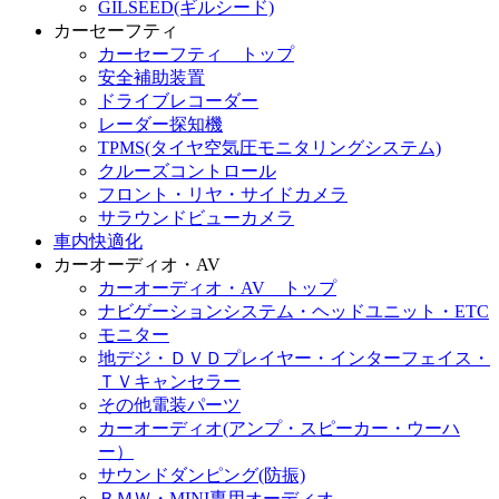
GILSEED(ギルシード)
カーセーフティ
カーセーフティ トップ
安全補助装置
ドライブレコーダー
レーダー探知機
TPMS(タイヤ空気圧モニタリングシステム)
クルーズコントロール
フロント・リヤ・サイドカメラ
サラウンドビューカメラ
車内快適化
カーオーディオ・AV
カーオーディオ・AV トップ
ナビゲーションシステム・ヘッドユニット・ETC
モニター
地デジ・ＤＶＤプレイヤー・インターフェイス・
ＴＶキャンセラー
その他電装パーツ
カーオーディオ(アンプ・スピーカー・ウーハ
ー）
サウンドダンピング(防振)
ＢＭＷ・MINI専用オーディオ