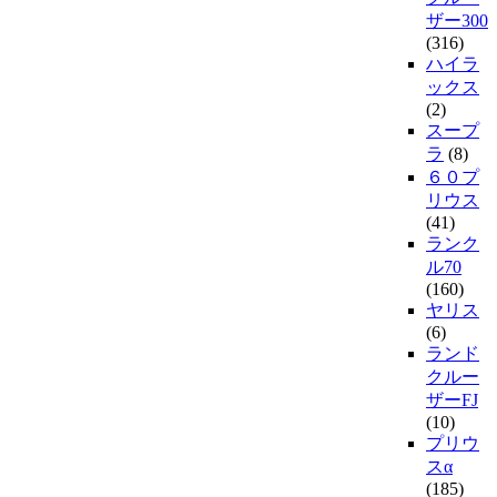
ザー300
(316)
ハイラ
ックス
(2)
スープ
ラ
(8)
６０プ
リウス
(41)
ランク
ル70
(160)
ヤリス
(6)
ランド
クルー
ザーFJ
(10)
プリウ
スα
(185)