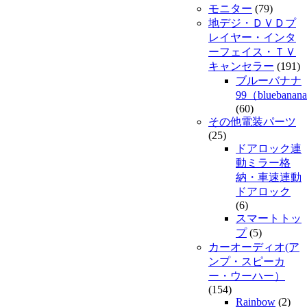
モニター
(79)
地デジ・ＤＶＤプ
レイヤー・インタ
ーフェイス・ＴＶ
キャンセラー
(191)
ブルーバナナ
99（bluebanan
(60)
その他電装パーツ
(25)
ドアロック連
動ミラー格
納・車速連動
ドアロック
(6)
スマートトッ
プ
(5)
カーオーディオ(ア
ンプ・スピーカ
ー・ウーハー）
(154)
Rainbow
(2)