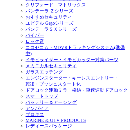
クリフォード マトリックス
パンテーラ Ｚシリーズ
おすすめセキュリティ
ユピテル Grgoシリーズ
パンテーラＳＸシリーズ
バイパー
ロック音
ココセコム・MDVRトラッキングシステム(準備
中)
イモビライザー・イモビカッター対策パーツ
メカニカルセキュリティ
ガラスエッチング
エンジンスターター・キーレスエントリー・
PKE・プッシュスタート化
ドアロック連動ミラー格納・車速連動ドアロック
スマートトップ
バッテリー＆アーシング
アンパイア
ブロキス
MARINE & UTV PRODUCTS
レディースパッケージ