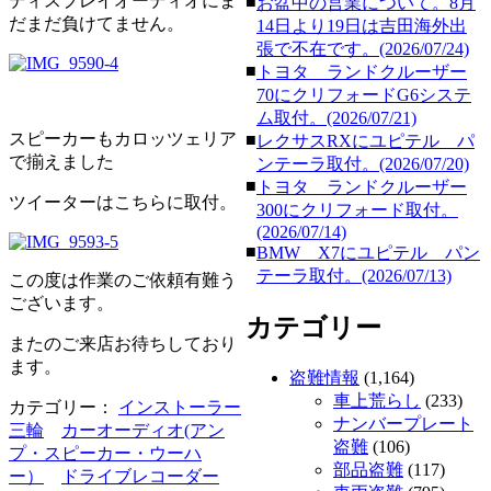
ディスプレイオーディオにま
■
お盆中の営業について。8月
だまだ負けてません。
14日より19日は吉田海外出
張で不在です。(2026/07/24)
■
トヨタ ランドクルーザー
70にクリフォードG6システ
ム取付。(2026/07/21)
スピーカーもカロッツェリア
■
レクサスRXにユピテル パ
で揃えました
ンテーラ取付。(2026/07/20)
■
トヨタ ランドクルーザー
ツイーターはこちらに取付。
300にクリフォード取付。
(2026/07/14)
■
BMW X7にユピテル パン
テーラ取付。(2026/07/13)
この度は作業のご依頼有難う
ございます。
カテゴリー
またのご来店お待ちしており
ます。
盗難情報
(1,164)
車上荒らし
(233)
カテゴリー：
インストーラー
ナンバープレート
三輪
カーオーディオ(アン
盗難
(106)
プ・スピーカー・ウーハ
部品盗難
(117)
ー）
ドライブレコーダー