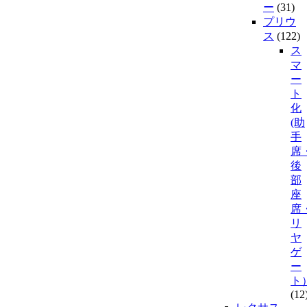
ー
(31)
プリウ
ス
(122)
ス
マ
ー
ト
化
(助
手
席
後
部
座
席
リ
ヤ
ゲ
ー
ト
(12