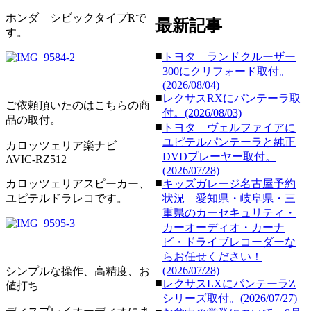
ホンダ シビックタイプRで
最新記事
す。
■
トヨタ ランドクルーザー
300にクリフォード取付。
(2026/08/04)
■
レクサスRXにパンテーラ取
ご依頼頂いたのはこちらの商
付。(2026/08/03)
品の取付。
■
トヨタ ヴェルファイアに
ユピテルパンテーラと純正
カロッツェリア楽ナビ
DVDプレーヤー取付。
AVIC-RZ512
(2026/07/28)
■
カロッツェリアスピーカー、
キッズガレージ名古屋予約
ユピテルドラレコです。
状況 愛知県・岐阜県・三
重県のカーセキュリティ・
カーオーディオ・カーナ
ビ・ドライブレコーダーな
らお任せください！
(2026/07/28)
シンプルな操作、高精度、お
■
レクサスLXにパンテーラZ
値打ち
シリーズ取付。(2026/07/27)