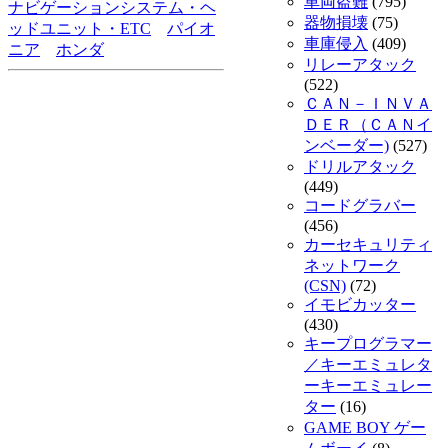
車両盗難
(795)
ナビゲーションシステム・ヘ
器物損壊
(75)
ッドユニット・ETC
パイオ
車庫侵入
(409)
ニア
ホンダ
リレーアタック
(522)
ＣＡＮ－ＩＮＶＡ
ＤＥＲ（ＣＡＮイ
ンベーダー)
(527)
ドリルアタック
(449)
コードグラバー
(456)
カーセキュリティ
ネットワーク
(CSN)
(72)
イモビカッター
(430)
キープログラマー
／キーエミュレタ
ーキーエミュレー
ター
(16)
GAME BOY ゲー