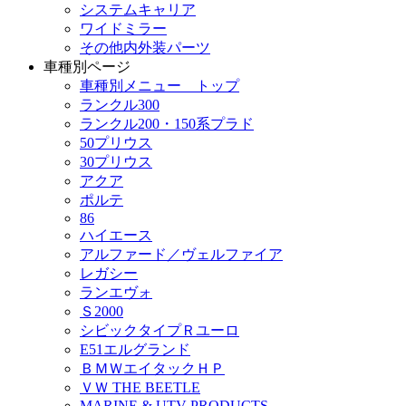
システムキャリア
ワイドミラー
その他内外装パーツ
車種別ページ
車種別メニュー トップ
ランクル300
ランクル200・150系プラド
50プリウス
30プリウス
アクア
ポルテ
86
ハイエース
アルファード／ヴェルファイア
レガシー
ランエヴォ
Ｓ2000
シビックタイプＲユーロ
E51エルグランド
ＢＭＷエイタックＨＰ
ＶＷ THE BEETLE
MARINE & UTV PRODUCTS