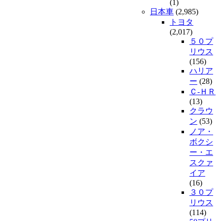
(1)
日本車
(2,985)
トヨタ
(2,017)
５０プ
リウス
(156)
ハリア
ー
(28)
Ｃ-ＨＲ
(13)
クラウ
ン
(53)
ノア・
ボクシ
ー・エ
スクァ
イア
(16)
３０プ
リウス
(114)