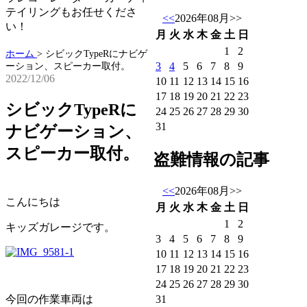
テイリングもお任せくださ
<<
2026年08月
>>
い！
月
火
水
木
金
土
日
1
2
ホーム
>
シビックTypeRにナビゲ
3
4
5
6
7
8
9
ーション、スピーカー取付。
2022/12/06
10
11
12
13
14
15
16
17
18
19
20
21
22
23
シビックTypeRに
24
25
26
27
28
29
30
31
ナビゲーション、
スピーカー取付。
盗難情報の記事
<<
2026年08月
>>
こんにちは
月
火
水
木
金
土
日
1
2
キッズガレージです。
3
4
5
6
7
8
9
10
11
12
13
14
15
16
17
18
19
20
21
22
23
24
25
26
27
28
29
30
31
今回の作業車両は