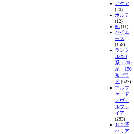
アクア
(20)
ポルテ
(12)
86
(11)
ハイエ
ース
(158)
ランク
ル250
系・200
系・150
系プラ
ド
(623)
アルフ
ァード
／ヴェ
ルファ
イア
(283)
６０系
ハリア