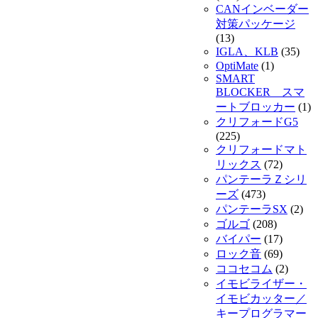
CANインベーダー
対策パッケージ
(13)
IGLA、KLB
(35)
OptiMate
(1)
SMART
BLOCKER スマ
ートブロッカー
(1)
クリフォードG5
(225)
クリフォードマト
リックス
(72)
パンテーラＺシリ
ーズ
(473)
パンテーラSX
(2)
ゴルゴ
(208)
バイパー
(17)
ロック音
(69)
ココセコム
(2)
イモビライザー・
イモビカッター／
キープログラマー