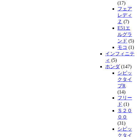
(17)
フェア
レディ
Ｚ
(7)
E51エ
ルグラ
ンド
(5)
モコ
(1)
インフィニテ
ィ
(5)
ホンダ
(147)
シビッ
クタイ
プR
(14)
フリー
ド
(1)
Ｓ２０
００
(31)
シビッ
クタイ