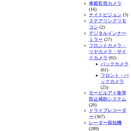
車載監視カメラ
(16)
ナイトビジョン
(5)
ステアリングリモ
コン
(2)
デジタルインナー
ミラー
(27)
フロントカメラ・
リヤカメラ・サイ
ドカメラ
(92)
バックカメラ
(61)
フロント・バ
ックカメラ
(25)
モービルアイ衝突
防止補助システム
(20)
ドライブレコーダ
ー
(367)
レーダー探知機
(289)