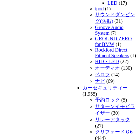
LED
(17)
ipod
(1)
サウンドダンピン
グ(防振)
(31)
Groove Audio
System
(7)
GROUND ZERO
for BMW
(1)
Rockford Direct
Fitment Speakers
(1)
HID・LED
(22)
オーディオ
(130)
ベロフ
(14)
ナビ
(69)
カーセキュリティー
(1,955)
予約ロック
(5)
サターンイモビラ
イザー
(30)
リレーアタック
(27)
クリフォードＧ6
(444)