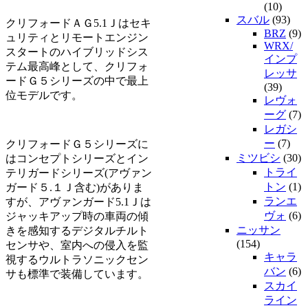
(10)
スバル
(93)
クリフォードＡＧ5.1Ｊはセキ
BRZ
(9)
ュリティとリモートエンジン
WRX/
スタートのハイブリッドシス
インプ
テム最高峰として、クリフォ
レッサ
ードＧ５シリーズの中で最上
(39)
位モデルです。
レヴォ
ーグ
(7)
レガシ
ー
(7)
クリフォードＧ５シリーズに
ミツビシ
(30)
はコンセプトシリーズとイン
トライ
テリガードシリーズ(アヴァン
トン
(1)
ガード５.１Ｊ含む)がありま
ランエ
すが、アヴァンガード5.1Ｊは
ヴォ
(6)
ジャッキアップ時の車両の傾
ニッサン
きを感知するデジタルチルト
(154)
センサや、室内への侵入を監
キャラ
視するウルトラソニックセン
バン
(6)
サも標準で装備しています。
スカイ
ライン