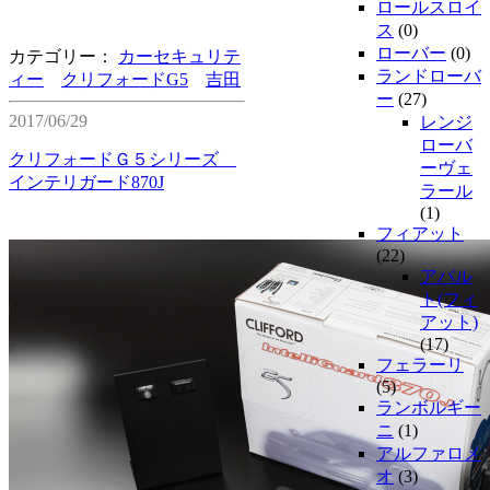
ロールスロイ
ス
(0)
ローバー
(0)
カテゴリー：
カーセキュリテ
ランドローバ
ィー
クリフォードG5
吉田
ー
(27)
2017/06/29
レンジ
ローバ
クリフォードＧ５シリーズ
ーヴェ
インテリガード870J
ラール
(1)
フィアット
(22)
アバル
ト(フィ
アット)
(17)
フェラーリ
(5)
ランボルギー
ニ
(1)
アルファロメ
オ
(3)