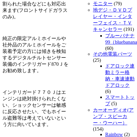
モニター
(79)
割られた場合などにも対応出
地デジ・ＤＶＤプ
来ます(フロントサイドガラス
レイヤー・インタ
のみ)。
ーフェイス・ＴＶ
キャンセラー
(191)
ブルーバナナ
純正の限定アルミホイールや
99（bluebanan
社外品のアルミホイールをご
(60)
装着予定の方には傾きを検知
その他電装パーツ
するデジタルチルトセンサー
(25)
装備のインテリガード870Ｊを
ドアロック連
お勧め致します。
動ミラー格
納・車速連動
ドアロック
(6)
インテリガード７７０Ｊはエ
スマートトッ
ンジンは絶対掛けられたくな
プ
(5)
い、ショックセンサーは敏感
カーオーディオ(ア
に反応させたい、でもホイー
ンプ・スピーカ
ル盗難等は考えていないとい
ー・ウーハー）
う方に向いています。
(154)
Rainbow
(2)