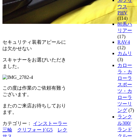
50プリ
ウス
PHV
(114)
80系ハ
リアー
(17)
セキュリティ装着アピールに
RAV4
(12)
は欠かせない
カムリ
(3)
スキャナーをお選びいただき
カロー
ました。
ラ・カ
ローラ
スポー
この度は作業のご依頼有難う
ツ・カ
ございます。
ローラ
ツーリ
またのご来店お待ちしており
ング
(7)
ます。
ランク
ル300/
カテゴリー：
インストーラー
ランド
三輪
クリフォードG5
レク
クルー
サス