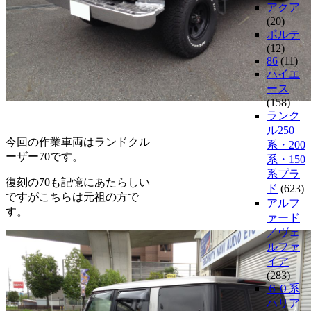
アクア
(20)
ポルテ
(12)
86
(11)
ハイエ
ース
(158)
ランク
ル250
今回の作業車両はランドクル
系・200
ーザー70です。
系・150
系プラ
復刻の70も記憶にあたらしい
ド
(623)
ですがこちらは元祖の方で
アルフ
す。
ァード
／ヴェ
ルファ
イア
(283)
６０系
ハリア