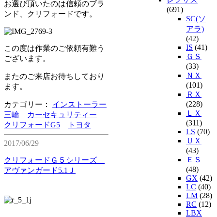
お選び頂いたのは信頼のブラ
(691)
ンド、クリフォードです。
SC(ソ
アラ)
(42)
IS
(41)
この度は作業のご依頼有難う
ＧＳ
ございます。
(33)
ＮＸ
またのご来店お待ちしており
(101)
ます。
ＲＸ
(228)
カテゴリー：
インストーラー
ＬＸ
三輪
カーセキュリティー
(311)
クリフォードG5
トヨタ
LS
(70)
ＵＸ
2017/06/29
(43)
ＥＳ
クリフォードＧ５シリーズ
(48)
アヴァンガード5.1Ｊ
GX
(42)
LC
(40)
LM
(28)
RC
(12)
LBX