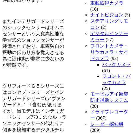
時間が掛かります。
車載監視カメラ
(16)
ナイトビジョン
(5)
ステアリングリモ
またインテリガードシリーズ
コン
(2)
のショックセンサーはオムニ
デジタルインナー
センサーという大変高性能な
ミラー
(27)
学習式のショックセンサーが
フロントカメラ・
装備されており、車両独自の
リヤカメラ・サイ
振動の伝わり方を覚えさせる
ドカメラ
(92)
為に誤作動が非常に少ないの
バックカメラ
が特徴です。
(61)
フロント・バ
ックカメラ
クリフォードＧ５シリーズに
(25)
はコンセプトシリーズとイン
モービルアイ衝突
テリガードシリーズ(アヴァン
防止補助システム
ガード５.１Ｊ含む)がありま
(20)
すが、当モデルはインテリガ
ドライブレコーダ
ードシリーズ770Ｊのウルトラ
ー
(367)
ソニックセンサーの代わりに
レーダー探知機
傾きを検知するデジタルチル
(289)