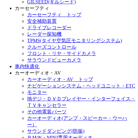
GILSEED(ギルシード)
カーセーフティ
カーセーフティ トップ
安全補助装置
ドライブレコーダー
レーダー探知機
TPMS(タイヤ空気圧モニタリングシステム)
クルーズコントロール
フロント・リヤ・サイドカメラ
サラウンドビューカメラ
車内快適化
カーオーディオ・AV
カーオーディオ・AV トップ
ナビゲーションシステム・ヘッドユニット・ETC
モニター
地デジ・ＤＶＤプレイヤー・インターフェイス・
ＴＶキャンセラー
その他電装パーツ
カーオーディオ(アンプ・スピーカー・ウーハ
ー）
サウンドダンピング(防振)
ＢＭＷ・MINI専用オーディオ