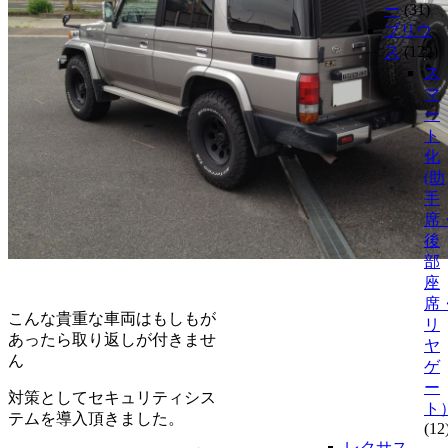
ー
(31)
プリウ
ス
(122)
ス
マ
ー
ト
化
(助
手
席
後
部
座
席
こんな貴重な車両はもしもが
リ
あったら取り返しが付きませ
ヤ
ん
ゲ
ー
対策としてセキュリティシス
ト
テムを導入頂きました。
(12
レクサス