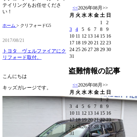
テイリングもお任せくださ
<<
2026年08月
>>
い！
月
火
水
木
金
土
日
1
2
ホーム
>
クリフォードG5
3
4
5
6
7
8
9
10
11
12
13
14
15
16
2017/08/21
17
18
19
20
21
22
23
24
25
26
27
28
29
30
トヨタ ヴェルファイアにク
31
リフォード取付。
盗難情報の記事
こんにちは
<<
2026年08月
>>
キッズガレージです。
月
火
水
木
金
土
日
1
2
3
4
5
6
7
8
9
10
11
12
13
14
15
16
17
18
19
20
21
22
23
24
25
26
27
28
29
30
31