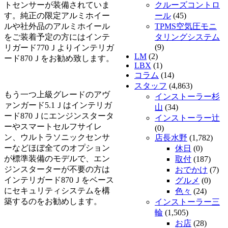
トセンサーが装備されていま
クルーズコントロ
す。純正の限定アルミホイー
ール
(45)
ルや社外品のアルミホイール
TPMS空気圧モニ
をご装着予定の方にはインテ
タリングシステム
(9)
リガード770Ｊよりインテリガ
LM
(2)
ード870Ｊをお勧め致します。
LBX
(1)
コラム
(14)
スタッフ
(4,863)
もう一つ上級グレードのアヴ
インストーラー杉
ァンガード5.1Ｊはインテリガ
山
(34)
ード870Ｊにエンジンスタータ
インストーラー辻
ーやスマートセルフサイレ
(0)
ン、ウルトラソニックセンサ
店長水野
(1,782)
ーなどほぼ全てのオプション
休日
(0)
が標準装備のモデルで、エン
取付
(187)
ジンスターターが不要の方は
おでかけ
(7)
インテリガード870Ｊをベース
グルメ
(0)
にセキュリティシステムを構
色々
(24)
築するのをお勧めします。
インストーラー三
輪
(1,505)
お店
(28)