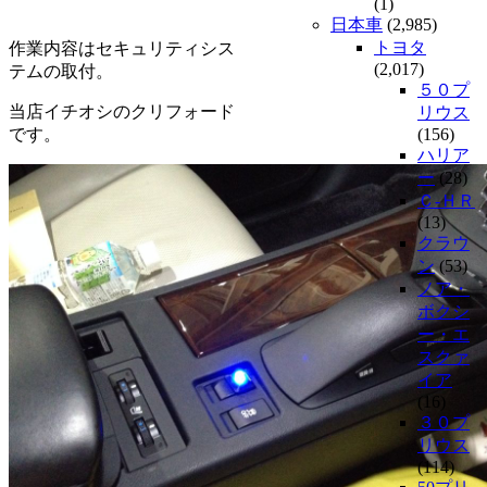
(1)
日本車
(2,985)
トヨタ
作業内容はセキュリティシス
(2,017)
テムの取付。
５０プ
当店イチオシのクリフォード
リウス
です。
(156)
ハリア
ー
(28)
Ｃ-ＨＲ
(13)
クラウ
ン
(53)
ノア・
ボクシ
ー・エ
スクァ
イア
(16)
３０プ
リウス
(114)