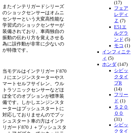
(17)
またインテリガードシリーズ
フェア
のショックセンサーはオムニ
レディ
センサーという大変高性能な
Ｚ
(7)
学習式のショックセンサーが
E51エ
装備されており、車両独自の
ルグラ
振動の伝わり方を覚えさせる
ンド
(5)
為に誤作動が非常に少ないの
モコ
(1)
が特徴です。
インフィニテ
ィ
(5)
ホンダ
(147)
シビッ
当モデルはインテリガード870
クタイ
Ｊにエンジンスターターやス
プR
マートセルフサイレン、ウル
(14)
トラソニックセンサーなどほ
フリー
ぼ全てのオプションが標準装
ド
(1)
備です。しかしエンジンスタ
Ｓ２０
ーターはプッシュスタートに
００
対応しておりませんのでプッ
(31)
シュスタート車の方はインテ
シビッ
リガード870Ｊ＋プッシュスタ
クタイ