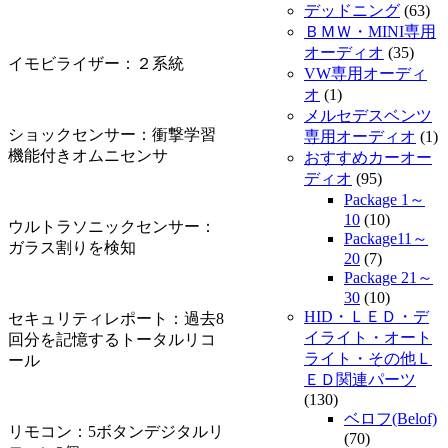
デッドニング
(63)
ＢＭＷ・MINI専用
オーディオ
(35)
イモビライザー：２系統
VW専用オーディ
オ
(1)
メルセデスベンツ
ショックセンサー：衝撃学習
専用オーディオ
(1)
機能付きオムニセンサ
おすすめカーオー
ディオ
(95)
Package 1～
10
(10)
ウルトラソニックセンサー：
Package11～
ガラス割りを検知
20
(7)
Package 21～
30
(10)
HID・ＬＥＤ・デ
セキュリティレポート：過去8
イライト・オート
回分を記憶するトータルリコ
ライト・その他Ｌ
ール
ＥＤ関連パーツ
(130)
ベロフ(Belof)
リモコン：5ボタンデジタルリ
(70)