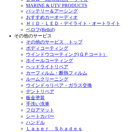
MARINE & UTV PRODUCTS
バッテリー＆アーシング
おすすめカーオーディオ
ＨＩＤ・ＬＥＤ・デイライト・オートライト
ベロフ(Bellof)
その他のサービス
その他のサービス トップ
ボディコーティング
ウインドウコーティング(ＧＰコート）
ホイールコーティング
ヘッドライトリペア
カーフィルム・断熱フィルム
ルームクリーニング
ウインドゥリペア・ガラス交換
デントリペア
板金塗装
手洗い洗車
フロアマット
シートカバー
ハンドル
Ｌａｓｅｒ Ｓｈａｄｅｓ