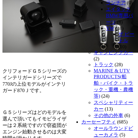
ランチア
(0)
エイタック
BMW専用パ
ーツ
(8)
VW
(48)
ザ ビー
トル
(10)
キャンピングカー
(2)
トラック
(28)
MARINE & UTV
クリフォードＧ５シリーズの
PRODUCTS(船
インテリガードシリーズで
舶・バイク・トラ
770Jの上位モデルがインテリ
ック・重機・農機
ガード870Ｊです。
等)
(24)
スペシャリティー
カー
(13)
Ｇ５シリーズはどのモデルを
その他の外車
(6)
選んで頂いてもイモビライザ
カーセーフティ
(685)
ーは２系統ですので窃盗団が
オールラウンドビ
エンジン始動させるのは大変
ューカメラ
(5)