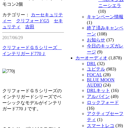
モコン2個
ニーシエラ
(10)
カテゴリー：
カーセキュリテ
キャンペーン情報
ィー
クリフォードG5
セキ
(1)
ュリティ
吉田
終了済みキャンペ
ーン
(108)
2017/06/29
お知らせ
(37)
今日のキッズガレ
クリフォードＧ５シリーズ
ージ
(9)
インテリガード770Ｊ
カーオーディオ
(1,878)
DRL
(32)
ユピテル
(983)
FOCAL
(28)
BLUE MOON
AUDIO
(24)
DRLキット
(16)
クリフォードＧ５シリーズの
アルパイン
(49)
インテリガードシリーズでベ
ロックフォード
ーシックなモデルがインテリ
(16)
ガード770Ｊです。
アクティブセーフ
ティ
(1)
スマートレコ
(39)