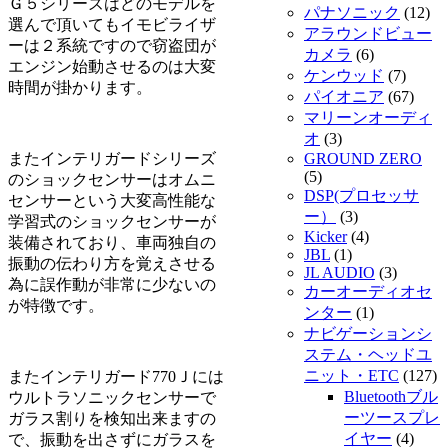
Ｇ５シリーズはどのモデルを
パナソニック
(12)
選んで頂いてもイモビライザ
アラウンドビュー
ーは２系統ですので窃盗団が
カメラ
(6)
エンジン始動させるのは大変
ケンウッド
(7)
時間が掛かります。
パイオニア
(67)
マリーンオーディ
オ
(3)
またインテリガードシリーズ
GROUND ZERO
(5)
のショックセンサーはオムニ
DSP(プロセッサ
センサーという大変高性能な
ー）
(3)
学習式のショックセンサーが
Kicker
(4)
装備されており、車両独自の
JBL
(1)
振動の伝わり方を覚えさせる
JL AUDIO
(3)
為に誤作動が非常に少ないの
カーオーディオセ
が特徴です。
ンター
(1)
ナビゲーションシ
ステム・ヘッドユ
ニット・ETC
(127)
またインテリガード770Ｊには
Bluetoothブル
ウルトラソニックセンサーで
ーツースプレ
ガラス割りを検知出来ますの
イヤー
(4)
で、振動を出さずにガラスを