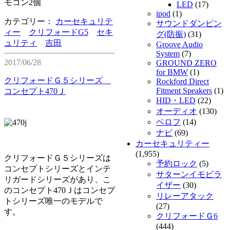
モコン2個
LED
(17)
ipod
(1)
カテゴリー：
カーセキュリテ
サウンドダンピン
ィー
クリフォードG5
セキ
グ(防振)
(31)
ュリティ
吉田
Groove Audio
System
(7)
2017/06/28
GROUND ZERO
for BMW
(1)
クリフォードＧ５シリーズ
Rockford Direct
Fitment Speakers
(1)
コンセプト470Ｊ
HID・LED
(22)
オーディオ
(130)
ベロフ
(14)
ナビ
(69)
カーセキュリティー
(1,955)
クリフォードＧ５シリーズは
予約ロック
(5)
コンセプトシリーズとインテ
サターンイモビラ
リガードシリーズがあり、こ
イザー
(30)
のコンセプト470Ｊはコンセプ
リレーアタック
トシリーズ唯一のモデルで
(27)
す。
クリフォードＧ6
(444)