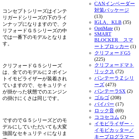
CANインベーダー
対策パッケージ
コンセプトシリーズはインテ
(13)
リガードシリーズの下のライ
IGLA、KLB
(35)
ンナップになりますので、ク
OptiMate
(1)
リフォードＧ５シリーズの中
SMART
では一番下のモデルとなりま
BLOCKER スマ
す。
ートブロッカー
(1)
クリフォードG5
(225)
クリフォードマト
クリフォードＧ５シリーズ
リックス
(72)
は、全てのモデルに２ポイン
パンテーラＺシリ
トイモビライザーが装着され
ーズ
(473)
ていますので、セキュリティ
パンテーラSX
(2)
が掛かった状態でのエンジン
ゴルゴ
(208)
の掛けにくさは同じです。
バイパー
(17)
ロック音
(69)
ココセコム
(2)
ですのでＧ５シリーズどのモ
イモビライザー・
デルにしていただいても大変
イモビカッター／
強固なセキュリティになりま
キープログラマー