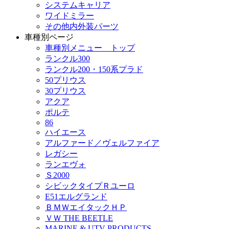
システムキャリア
ワイドミラー
その他内外装パーツ
車種別ページ
車種別メニュー トップ
ランクル300
ランクル200・150系プラド
50プリウス
30プリウス
アクア
ポルテ
86
ハイエース
アルファード／ヴェルファイア
レガシー
ランエヴォ
Ｓ2000
シビックタイプＲユーロ
E51エルグランド
ＢＭＷエイタックＨＰ
ＶＷ THE BEETLE
MARINE & UTV PRODUCTS