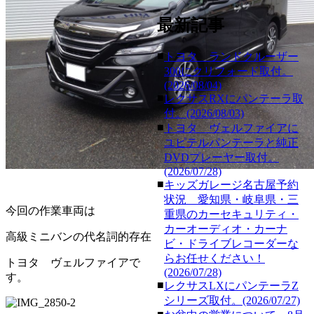
最新記事
■
トヨタ ランドクルーザー
300にクリフォード取付。
(2026/08/04)
■
レクサスRXにパンテーラ取
付。(2026/08/03)
■
トヨタ ヴェルファイアに
ユピテルパンテーラと純正
DVDプレーヤー取付。
(2026/07/28)
■
キッズガレージ名古屋予約
状況 愛知県・岐阜県・三
今回の作業車両は
重県のカーセキュリティ・
カーオーディオ・カーナ
高級ミニバンの代名詞的存在
ビ・ドライブレコーダーな
らお任せください！
トヨタ ヴェルファイアで
(2026/07/28)
す。
■
レクサスLXにパンテーラZ
シリーズ取付。(2026/07/27)