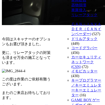
車両盗難
(795)
器物損壊
(75)
車庫侵入
(409)
リレーアタック
(522)
ＣＡＮ－ＩＮＶＡ
ＤＥＲ（ＣＡＮイ
ンベーダー)
(527)
ドリルアタック
今回はスキャナーのオプショ
(449)
ンもお選び頂きました。
コードグラバー
更に、リレーアタックの対策
(456)
カーセキュリティ
も済ませ万全の施工となって
ネットワーク
います。
(CSN)
(72)
イモビカッター
(430)
この度は作業のご依頼有難う
キープログラマー
ございます。
／キーエミュレタ
ーキーエミュレー
またのご来店お待ちしており
ター
(16)
ます。
GAME BOY ゲー
ムボーイ
(8)