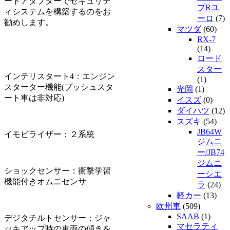
ートアダプターでセキュリテ
プRユ
ィシステムを構築するのをお
ーロ
(7)
勧めします。
マツダ
(60)
RX-7
(14)
ロード
スター
インテリスタート4：エンジン
(1)
スターター機能(プッシュスタ
光岡
(1)
ート車は非対応)
イスズ
(0)
ダイハツ
(12)
スズキ
(54)
JB64W
イモビライザー：２系統
ジムニ
ー/JB74
ジムニ
ショックセンサー：衝撃学習
ーシエ
機能付きオムニセンサ
ラ
(24)
軽カー
(13)
欧州車
(509)
SAAB
(1)
デジタチルトセンサー：ジャ
マセラティ
ッキアップ時の車両の傾きを