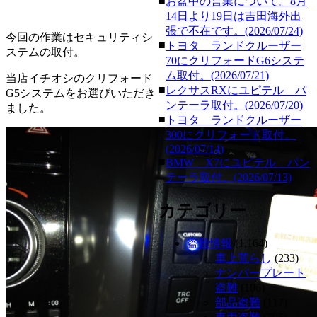
■
お盆中の営業について。8月
14日より19日は吉田海外出
張で不在です。(2026/07/24)
今回の作業はセキュリティシ
■
トヨタ ランドクルーザー
ステムの取付。
70にクリフォードG6システ
ム取付。(2026/07/21)
当店イチオシのクリフォード
■
レクサスRXにユピテル パ
G5システムをお選びいただき
ンテーラ取付。(2026/07/20)
ました。
■
トヨタ ランドクルーザー
300にクリフォード取付。
(2026/07/14)
■
BMW X7にユピテル パン
テーラ取付。(2026/07/13)
カテゴリー
盗難情報
(1,164)
車上荒らし
(233)
ナンバープレート
盗難
(106)
部品盗難
(117)