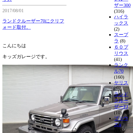
ザー300
2017/08/01
(316)
ハイラ
ランドクルーザー70にクリフ
ックス
ォード取付。
(2)
スープ
ラ
(8)
こんにちは
６０プ
リウス
キッズガレージです。
(41)
ランク
ル70
(160)
ヤリス
(6)
ランド
クルー
ザーFJ
(10)
プリウ
スα
(185)