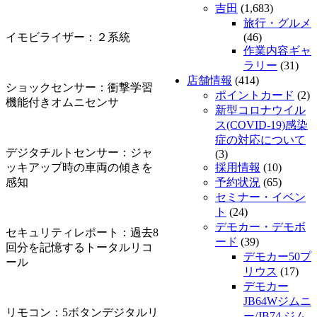
吉田
(1,683)
旅行・グルメ
イモビライザー：２系統
(46)
作業内容ギャ
ラリー
(31)
店舗情報
(414)
ショックセンサー：衝撃学習
ポイントカード
(2)
機能付きオムニセンサ
新型コロナウイル
ス(COVID-19)感染
症の対応について
デジタチルトセンサー：ジャ
(3)
ッキアップ時の車両の傾きを
採用情報
(10)
感知
予約状況
(65)
セミナー・イベン
ト
(24)
デモカー・デモボ
セキュリティレポート：過去8
ード
(39)
回分を記憶するトータルリコ
デモカー50プ
ール
リウス
(17)
デモカー
JB64Wジムニ
リモコン：5ボタンデジタルリ
ー/JB74 ジム