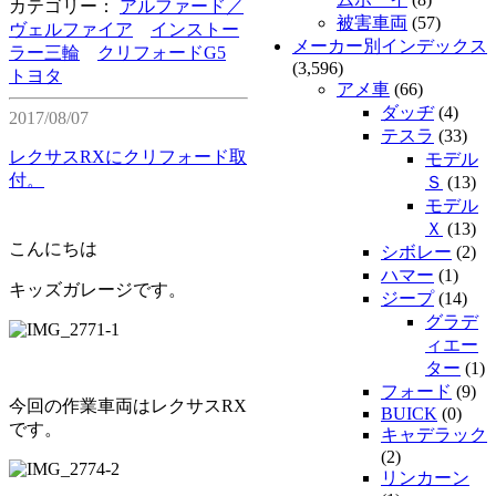
カテゴリー：
アルファード／
被害車両
(57)
ヴェルファイア
インストー
メーカー別インデックス
ラー三輪
クリフォードG5
(3,596)
トヨタ
アメ車
(66)
ダッヂ
(4)
2017/08/07
テスラ
(33)
レクサスRXにクリフォード取
モデル
付。
Ｓ
(13)
モデル
Ｘ
(13)
こんにちは
シボレー
(2)
ハマー
(1)
キッズガレージです。
ジープ
(14)
グラデ
ィエー
ター
(1)
フォード
(9)
今回の作業車両はレクサスRX
BUICK
(0)
です。
キャデラック
(2)
リンカーン