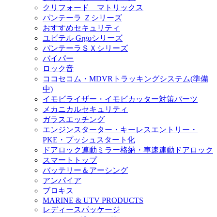
クリフォード マトリックス
パンテーラ Ｚシリーズ
おすすめセキュリティ
ユピテル Grgoシリーズ
パンテーラＳＸシリーズ
バイパー
ロック音
ココセコム・MDVRトラッキングシステム(準備
中)
イモビライザー・イモビカッター対策パーツ
メカニカルセキュリティ
ガラスエッチング
エンジンスターター・キーレスエントリー・
PKE・プッシュスタート化
ドアロック連動ミラー格納・車速連動ドアロック
スマートトップ
バッテリー＆アーシング
アンパイア
ブロキス
MARINE & UTV PRODUCTS
レディースパッケージ