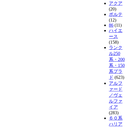
アクア
(20)
ポルテ
(12)
86
(11)
ハイエ
ース
(158)
ランク
ル250
系・200
系・150
系プラ
ド
(623)
アルフ
ァード
／ヴェ
ルファ
イア
(283)
６０系
ハリア