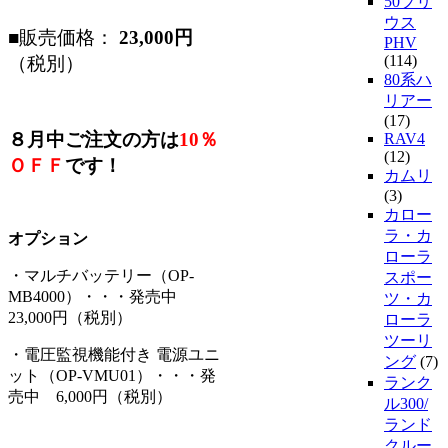
50プリ
ウス
■販売価格：
23,000
円
PHV
(114)
（税別）
80系ハ
リアー
(17)
８月中ご注文の方は
10％
RAV4
(12)
ＯＦＦ
です！
カムリ
(3)
カロー
ラ・カ
オプション
ローラ
・マルチバッテリー（OP-
スポー
MB4000）・・・発売中
ツ・カ
23,000円（税別）
ローラ
ツーリ
・電圧監視機能付き 電源ユニ
ング
(7)
ット（OP-VMU01）・・・発
ランク
売中 6,000円（税別）
ル300/
ランド
クルー