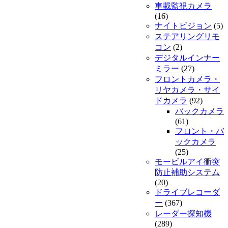
車載監視カメラ
(16)
ナイトビジョン
(5)
ステアリングリモ
コン
(2)
デジタルインナー
ミラー
(27)
フロントカメラ・
リヤカメラ・サイ
ドカメラ
(92)
バックカメラ
(61)
フロント・バ
ックカメラ
(25)
モービルアイ衝突
防止補助システム
(20)
ドライブレコーダ
ー
(367)
レーダー探知機
(289)