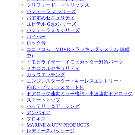
クリフォード マトリックス
パンテーラ Ｚシリーズ
おすすめセキュリティ
ユピテル Grgoシリーズ
パンテーラＳＸシリーズ
バイパー
ロック音
ココセコム・MDVRトラッキングシステム(準備
中)
イモビライザー・イモビカッター対策パーツ
メカニカルセキュリティ
ガラスエッチング
エンジンスターター・キーレスエントリー・
PKE・プッシュスタート化
ドアロック連動ミラー格納・車速連動ドアロック
スマートトップ
バッテリー＆アーシング
アンパイア
ブロキス
MARINE & UTV PRODUCTS
レディースパッケージ