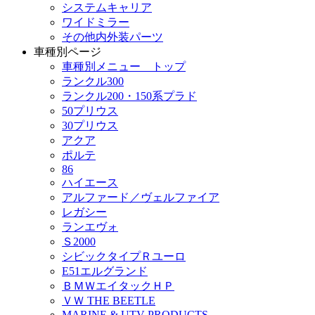
システムキャリア
ワイドミラー
その他内外装パーツ
車種別ページ
車種別メニュー トップ
ランクル300
ランクル200・150系プラド
50プリウス
30プリウス
アクア
ポルテ
86
ハイエース
アルファード／ヴェルファイア
レガシー
ランエヴォ
Ｓ2000
シビックタイプＲユーロ
E51エルグランド
ＢＭＷエイタックＨＰ
ＶＷ THE BEETLE
MARINE & UTV PRODUCTS