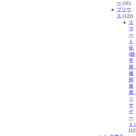
ー
(31)
プリウ
ス
(122)
ス
マ
ー
ト
化
(助
手
席
後
部
座
席
リ
ヤ
ゲ
ー
ト
(12