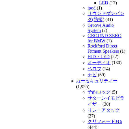
LED
(17)
ipod
(1)
サウンドダンピン
グ(防振)
(31)
Groove Audio
System
(7)
GROUND ZERO
for BMW
(1)
Rockford Direct
Fitment Speakers
(1)
HID・LED
(22)
オーディオ
(130)
ベロフ
(14)
ナビ
(69)
カーセキュリティー
(1,955)
予約ロック
(5)
サターンイモビラ
イザー
(30)
リレーアタック
(27)
クリフォードＧ6
(444)