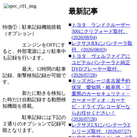
最新記事
■
トヨタ ランドクルーザー
特徴①：駐車記録機能搭載
300にクリフォード取付。
（オプション）
(2026/08/04)
■
レクサスRXにパンテーラ取
エンジンをOFFにす
付。(2026/08/03)
ると、外部電源により駐車中
■
トヨタ ヴェルファイアに
も記録を行います。
ユピテルパンテーラと純正
最大、12時間の駐車
DVDプレーヤー取付。
(2026/07/28)
記録、衝撃検知記録が可能で
■
キッズガレージ名古屋予約
す。
状況 愛知県・岐阜県・三
新たに動きを検知し
重県のカーセキュリティ・
た時だけ自動記録する動態検
カーオーディオ・カーナ
知機能を搭載。
ビ・ドライブレコーダーな
らお任せください！
駐車記録には下記の
(2026/07/28)
２通りのオプションで記録可
■
レクサスLXにパンテーラZ
能となります。
シリーズ取付。(2026/07/27)