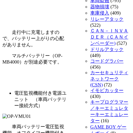
車両盗難
(795)
器物損壊
(75)
車庫侵入
(409)
リレーアタック
(522)
ＣＡＮ－ＩＮＶＡ
走行中に充電しますの
ＤＥＲ（ＣＡＮイ
で、バッテリー上がりの心配
ンベーダー)
(527)
がありません。
ドリルアタック
(449)
マルチバッテリー（OP-
コードグラバー
MB4000）が別途必要です。
(456)
カーセキュリティ
ネットワーク
(CSN)
(72)
イモビカッター
電圧監視機能付き電源ユ
(430)
ニット （車両バッテリ
キープログラマー
ー接続方式）
／キーエミュレタ
ーキーエミュレー
ター
(16)
車両バッテリー電圧監視
GAME BOY ゲー
機能、オフタイマー機能付き