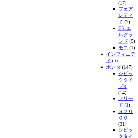
(17)
フェア
レディ
Ｚ
(7)
E51エ
ルグラ
ンド
(5)
モコ
(1)
インフィニテ
ィ
(5)
ホンダ
(147)
シビッ
クタイ
プR
(14)
フリー
ド
(1)
Ｓ２０
００
(31)
シビッ
クタイ