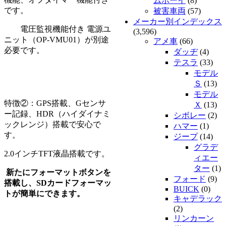
ムボーイ
(8)
です。
被害車両
(57)
メーカー別インデックス
電圧監視機能付き 電源ユ
(3,596)
ニット（OP-VMU01）が別途
アメ車
(66)
必要です。
ダッヂ
(4)
テスラ
(33)
モデル
Ｓ
(13)
モデル
特徴②：GPS搭載、Gセンサ
Ｘ
(13)
ー記録、HDR（ハイダイナミ
シボレー
(2)
ックレンジ）搭載で安心で
ハマー
(1)
す。
ジープ
(14)
グラデ
2.0インチTFT液晶搭載です。
ィエー
ター
(1)
新たにフォーマットボタンを
フォード
(9)
搭載し、SDカードフォーマッ
BUICK
(0)
トが簡単にできます。
キャデラック
(2)
リンカーン