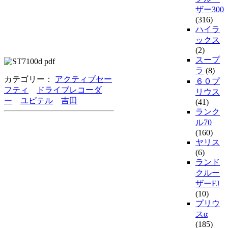
ザー300
(316)
ハイラ
ックス
(2)
スープ
ラ
(8)
カテゴリー：
アクティブセー
６０プ
フティ
ドライブレコーダ
リウス
ー
ユピテル
吉田
(41)
ランク
ル70
(160)
ヤリス
(6)
ランド
クルー
ザーFJ
(10)
プリウ
スα
(185)