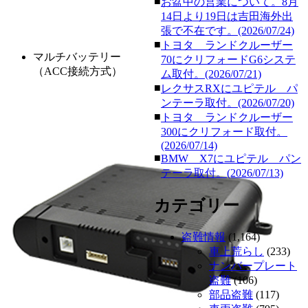
■
お盆中の営業について。8月
14日より19日は吉田海外出
張で不在です。(2026/07/24)
■
トヨタ ランドクルーザー
マルチバッテリー
70にクリフォードG6システ
（ACC接続方式）
ム取付。(2026/07/21)
■
レクサスRXにユピテル パ
ンテーラ取付。(2026/07/20)
■
トヨタ ランドクルーザー
300にクリフォード取付。
(2026/07/14)
■
BMW X7にユピテル パン
テーラ取付。(2026/07/13)
カテゴリー
盗難情報
(1,164)
車上荒らし
(233)
ナンバープレート
盗難
(106)
部品盗難
(117)