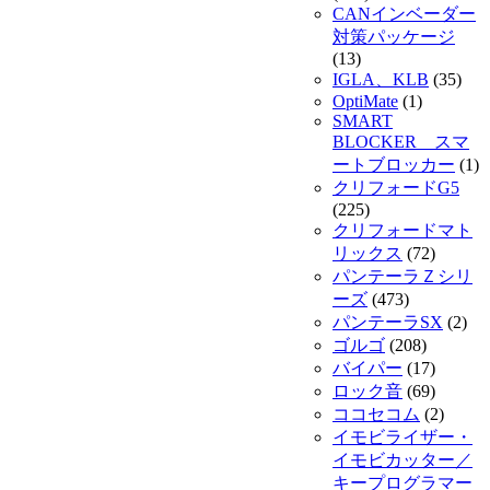
CANインベーダー
対策パッケージ
(13)
IGLA、KLB
(35)
OptiMate
(1)
SMART
BLOCKER スマ
ートブロッカー
(1)
クリフォードG5
(225)
クリフォードマト
リックス
(72)
パンテーラＺシリ
ーズ
(473)
パンテーラSX
(2)
ゴルゴ
(208)
バイパー
(17)
ロック音
(69)
ココセコム
(2)
イモビライザー・
イモビカッター／
キープログラマー