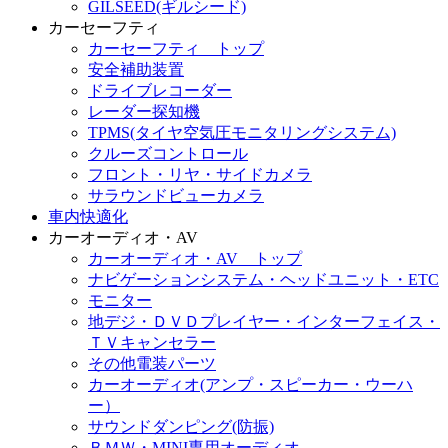
GILSEED(ギルシード)
カーセーフティ
カーセーフティ トップ
安全補助装置
ドライブレコーダー
レーダー探知機
TPMS(タイヤ空気圧モニタリングシステム)
クルーズコントロール
フロント・リヤ・サイドカメラ
サラウンドビューカメラ
車内快適化
カーオーディオ・AV
カーオーディオ・AV トップ
ナビゲーションシステム・ヘッドユニット・ETC
モニター
地デジ・ＤＶＤプレイヤー・インターフェイス・
ＴＶキャンセラー
その他電装パーツ
カーオーディオ(アンプ・スピーカー・ウーハ
ー）
サウンドダンピング(防振)
ＢＭＷ・MINI専用オーディオ