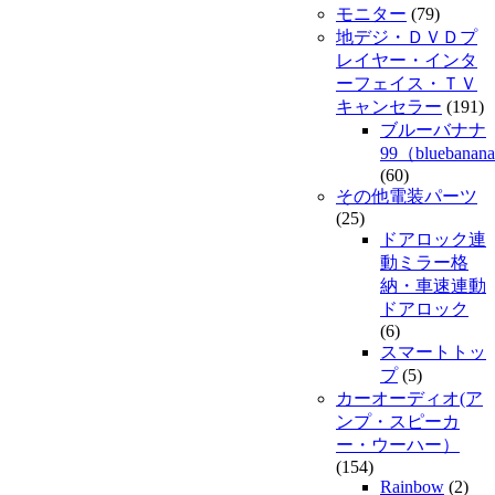
モニター
(79)
地デジ・ＤＶＤプ
レイヤー・インタ
ーフェイス・ＴＶ
キャンセラー
(191)
ブルーバナナ
99（bluebanan
(60)
その他電装パーツ
(25)
ドアロック連
動ミラー格
納・車速連動
ドアロック
(6)
スマートトッ
プ
(5)
カーオーディオ(ア
ンプ・スピーカ
ー・ウーハー）
(154)
Rainbow
(2)