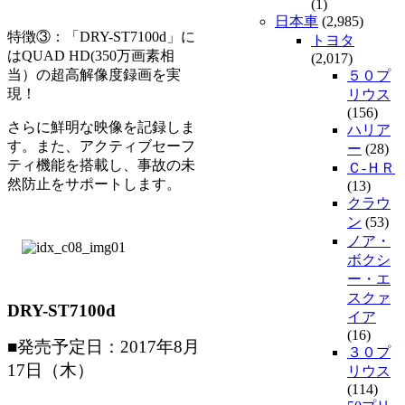
(1)
日本車
(2,985)
特徴③：「DRY-ST7100d」に
トヨタ
はQUAD HD(350万画素相
(2,017)
当）の超高解像度録画を実
５０プ
現！
リウス
(156)
さらに鮮明な映像を記録しま
ハリア
す。また、アクティブセーフ
ー
(28)
ティ機能を搭載し、事故の未
Ｃ-ＨＲ
然防止をサポートします。
(13)
クラウ
ン
(53)
ノア・
ボクシ
ー・エ
スクァ
DRY-ST7100d
イア
(16)
■発売予定日：2017年8月
３０プ
17日（木）
リウス
(114)