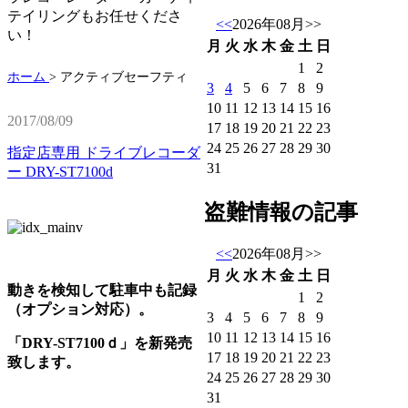
テイリングもお任せくださ
<<
2026年08月
>>
い！
月
火
水
木
金
土
日
1
2
ホーム
>
アクティブセーフティ
3
4
5
6
7
8
9
10
11
12
13
14
15
16
2017/08/09
17
18
19
20
21
22
23
24
25
26
27
28
29
30
指定店専用 ドライブレコーダ
31
ー DRY-ST7100d
盗難情報の記事
<<
2026年08月
>>
月
火
水
木
金
土
日
動きを検知して駐車中も記録
1
2
（オプション対応）。
3
4
5
6
7
8
9
10
11
12
13
14
15
16
「DRY-ST7100ｄ」を新発売
17
18
19
20
21
22
23
致します。
24
25
26
27
28
29
30
31