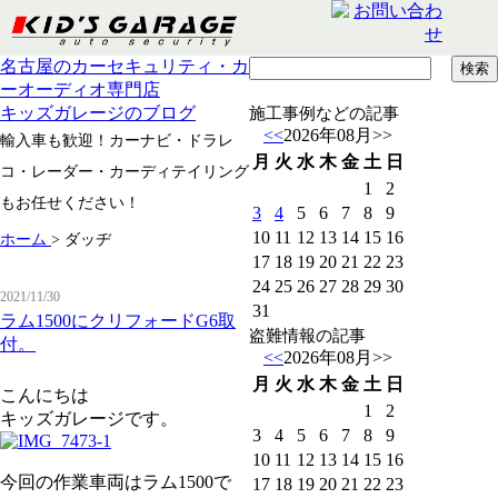
名古屋のカーセキュリティ・カ
ーオーディオ専門店
キッズガレージのブログ
施工事例などの記事
<<
2026年08月
>>
輸入車も歓迎！カーナビ・ドラレ
月
火
水
木
金
土
日
コ・レーダー・カーディテイリング
1
2
もお任せください！
3
4
5
6
7
8
9
10
11
12
13
14
15
16
ホーム
>
ダッヂ
17
18
19
20
21
22
23
24
25
26
27
28
29
30
2021/11/30
31
ラム1500にクリフォードG6取
盗難情報の記事
付。
<<
2026年08月
>>
月
火
水
木
金
土
日
こんにちは
1
2
キッズガレージです。
3
4
5
6
7
8
9
10
11
12
13
14
15
16
今回の作業車両はラム1500で
17
18
19
20
21
22
23