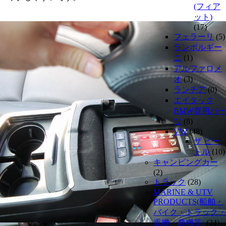
(フィア
ット)
(17)
フェラーリ
(5)
ランボルギー
ニ
(1)
アルファロメ
オ
(3)
ランチア
(0)
エイタック
BMW専用パー
ツ
(8)
VW
(48)
ザ ビー
トル
(10)
キャンピングカー
(2)
トラック
(28)
MARINE & UTV
PRODUCTS(船舶・
バイク・トラック・
重機・農機等)
(24)