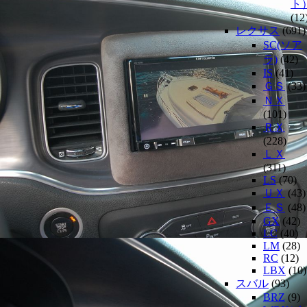
ト
(12
レクサス
(691)
SC(ソア
ラ)
(42)
IS
(41)
ＧＳ
(33)
ＮＸ
(101)
ＲＸ
(228)
ＬＸ
(311)
LS
(70)
ＵＸ
(43)
ＥＳ
(48)
GX
(42)
LC
(40)
LM
(28)
RC
(12)
LBX
(10)
スバル
(93)
BRZ
(9)