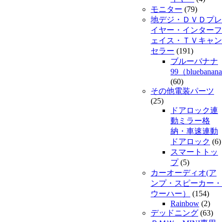
モニター
(79)
地デジ・ＤＶＤプレ
イヤー・インターフ
ェイス・ＴＶキャン
セラー
(191)
ブルーバナナ
99（bluebanan
(60)
その他電装パーツ
(25)
ドアロック連
動ミラー格
納・車速連動
ドアロック
(6)
スマートトッ
プ
(5)
カーオーディオ(ア
ンプ・スピーカー・
ウーハー）
(154)
Rainbow
(2)
デッドニング
(63)