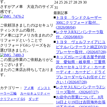
す。
24
25
26
27
28
29
30
さすがアメ車 大迫力のサイズ
31
感です。
最新記事
■
トヨタ ランドクルーザー
300にクリフォード取付。
ご依頼頂きましたのはセキュリ
(2026/08/04)
ティシステムの取付。
■
レクサスRXにパンテーラ取
アメ車にはアメリカ生まれのク
付。(2026/08/03)
リフォードということで
■
トヨタ ヴェルファイアにユ
クリフォードG6シリーズをお
ピテルパンテーラと純正DVD
選び頂きました。
プレーヤー取付。(2026/07/28)
■
キッズガレージ名古屋予約状
この度は作業のご依頼ありがと
況 愛知県・岐阜県・三重県
うございます。
のカーセキュリティ・カーオ
またのご来店お待ちしておりま
ーディオ・カーナビ・ドライ
す。
ブレコーダーならお任せくだ
さい！(2026/07/28)
■
レクサスLXにパンテーラZシ
カテゴリー：
アメ車
インスト
リーズ取付。(2026/07/27)
ーラー三輪
カーセキュリティー
■
お盆中の営業について。8月
クリフォードＧ6
ダッヂ
14日より19日は吉田海外出張