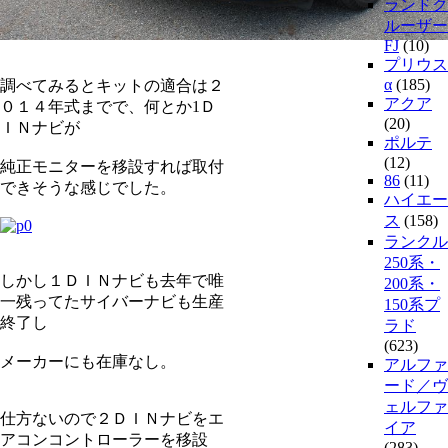
ランドク
ルーザー
FJ
(10)
プリウス
α
(185)
調べてみるとキットの適合は２
アクア
０１４年式までで、何とか1Ｄ
(20)
ＩＮナビが
ポルテ
(12)
純正モニターを移設すれば取付
86
(11)
できそうな感じでした。
ハイエー
ス
(158)
ランクル
250系・
しかし１ＤＩＮナビも去年で唯
200系・
一残ってたサイバーナビも生産
150系プ
終了し
ラド
(623)
メーカーにも在庫なし。
アルファ
ード／ヴ
ェルファ
仕方ないので２ＤＩＮナビをエ
イア
アコンコントローラーを移設
(283)