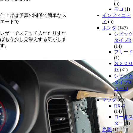
(5)
モコ
(1)
仕上げは予算の関係で簡単なス
インフィニテ
エードで
ィ
(5)
ホンダ
(147)
レザーでステッチ入れたりすれ
シビック
ばもう少し見栄えする気がしま
タイプR
す。
(14)
フリード
(1)
Ｓ２００
０
(31)
シビック
タイプR
ユーロ
(7)
マツダ
(60)
RX-7
(14)
ロードス
ター
(1)
光岡
(1)