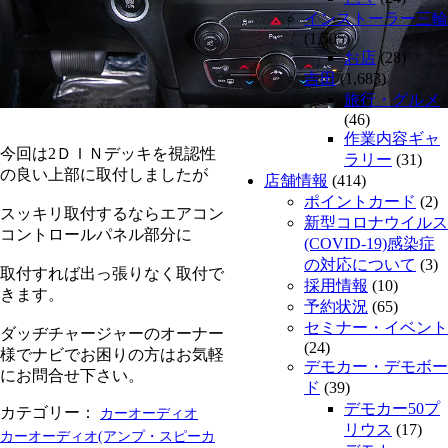
インストーラー三輪
(1,505)
お店
(28)
吉田
(1,683)
旅行・グルメ
(46)
作業内容ギャ
今回は2ＤＩＮデッキを視認性
ラリー
(31)
の良い上部に取付しましたが
店舗情報
(414)
ポイントカード
(2)
スッキリ取付するならエアコン
新型コロナウイルス
コントロールパネル部分に
(COVID-19)感染症
の対応について
(3)
取付すれば出っ張りなく取付で
採用情報
(10)
きます。
予約状況
(65)
セミナー・イベント
ダッヂチャージャーのオーナー
(24)
様でナビでお困りの方はお気軽
デモカー・デモボー
にお問合せ下さい。
ド
(39)
デモカー50プ
カテゴリー：
カーオーディオ
リウス
(17)
カーオーディオ(アンプ・スピーカ