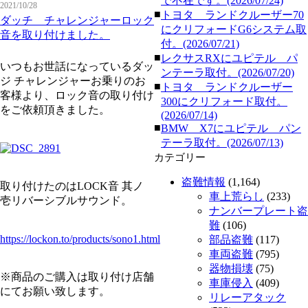
で不在です。(2026/07/24)
2021/10/28
■
トヨタ ランドクルーザー70
ダッチ チャレンジャーロック
にクリフォードG6システム取
音を取り付けました。
付。(2026/07/21)
■
レクサスRXにユピテル パ
いつもお世話になっているダッ
ンテーラ取付。(2026/07/20)
ジ チャレンジャーお乗りのお
■
トヨタ ランドクルーザー
客様より、ロック音の取り付け
300にクリフォード取付。
をご依頼頂きました。
(2026/07/14)
■
BMW X7にユピテル パン
テーラ取付。(2026/07/13)
カテゴリー
盗難情報
(1,164)
取り付けたのはLOCK音 其ノ
車上荒らし
(233)
壱リバーシブルサウンド。
ナンバープレート盗
難
(106)
https://lockon.to/products/sono1.html
部品盗難
(117)
車両盗難
(795)
器物損壊
(75)
※商品のご購入は取り付け店舗
車庫侵入
(409)
にてお願い致します。
リレーアタック