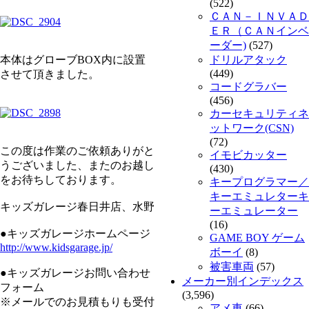
(522)
ＣＡＮ－ＩＮＶＡＤ
ＥＲ（ＣＡＮインベ
ーダー)
(527)
本体はグローブBOX内に設置
ドリルアタック
(449)
させて頂きました。
コードグラバー
(456)
カーセキュリティネ
ットワーク(CSN)
(72)
この度は作業のご依頼ありがと
イモビカッター
うございました、またのお越し
(430)
をお待ちしております。
キープログラマー／
キーエミュレターキ
キッズガレージ春日井店、水野
ーエミュレーター
(16)
●キッズガレージホームページ
GAME BOY ゲーム
http://www.kidsgarage.jp/
ボーイ
(8)
被害車両
(57)
●キッズガレージお問い合わせ
メーカー別インデックス
フォーム
(3,596)
※メールでのお見積もりも受付
アメ車
(66)