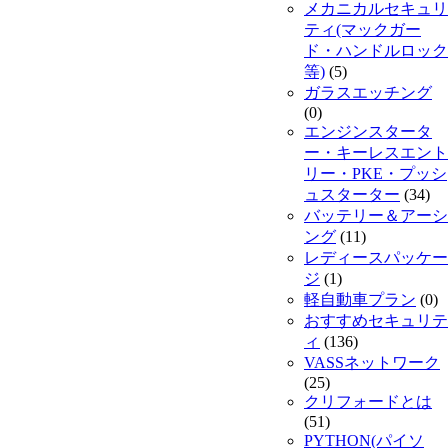
メカニカルセキュリ
ティ(マックガー
ド・ハンドルロック
等)
(5)
ガラスエッチング
(0)
エンジンスタータ
ー・キーレスエント
リー・PKE・プッシ
ュスターター
(34)
バッテリー＆アーシ
ング
(11)
レディースパッケー
ジ
(1)
軽自動車プラン
(0)
おすすめセキュリテ
ィ
(136)
VASSネットワーク
(25)
クリフォードとは
(51)
PYTHON(パイソ