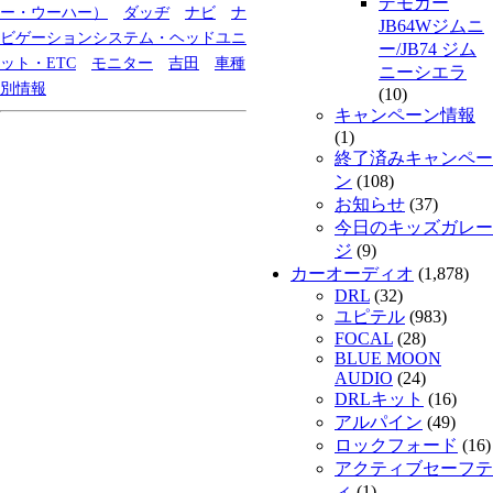
デモカー
ー・ウーハー）
ダッヂ
ナビ
ナ
JB64Wジムニ
ビゲーションシステム・ヘッドユニ
ー/JB74 ジム
ット・ETC
モニター
吉田
車種
ニーシエラ
別情報
(10)
キャンペーン情報
(1)
終了済みキャンペー
ン
(108)
お知らせ
(37)
今日のキッズガレー
ジ
(9)
カーオーディオ
(1,878)
DRL
(32)
ユピテル
(983)
FOCAL
(28)
BLUE MOON
AUDIO
(24)
DRLキット
(16)
アルパイン
(49)
ロックフォード
(16)
アクティブセーフテ
ィ
(1)