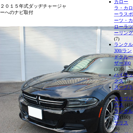
カロー
２０１５年式ダッヂチャージャ
ラ・カロ
ーへのナビ取付
ーラスポ
ーツ・カ
ローラツ
ーリング
(7)
ランクル
300/ラン
ドクルー
ザー300
(316)
ハイラッ
クス
(2)
スープラ
(8)
６０プリ
ウス
(41)
ランクル
70
(160)
ヤリス
(6)