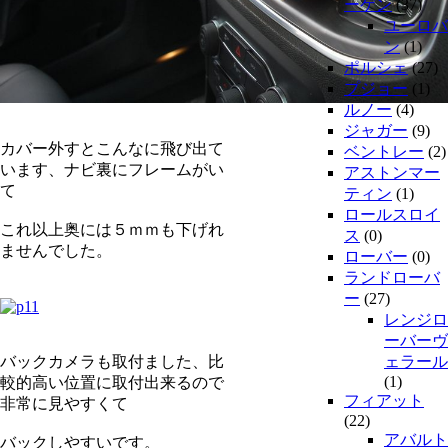
ーゲン
(37)
ユーロバ
ン
(1)
ポルシェ
(27)
プジョー
(1)
ルノー
(4)
ジャガー
(9)
カバー外すとこんなに飛び出て
ベントレー
(2)
います、ナビ裏にフレームがい
アストンマー
て
ティン
(1)
ロールスロイ
これ以上奥には５ｍｍも下げれ
ス
(0)
ませんでした。
ローバー
(0)
ランドローバ
ー
(27)
レンジロ
ーバーヴ
バックカメラも取付ました、比
ェラール
(1)
較的高い位置に取付出来るので
フィアット
非常に見やすくて
(22)
アバルト
バックしやすいです。