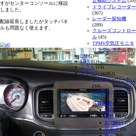
止補助システム
(20)
すがセンターコンソールに移設
ドライブレコーダー
しました。
(367)
レーダー探知機
配線延長しましたがタッチパネ
(289)
ルも問題なく使えます。
クルーズコントロー
ル
(45)
TPMS空気圧モニタ
リングシステム
(9)
LM
(2)
LBX
(1)
コラム
(14)
スタッフ
(4,863)
インストーラー杉山
(34)
インストーラー辻
(0)
店長水野
(1,782)
休日
(0)
取付
(187)
おでかけ
(7)
グルメ
(0)
色々
(24)