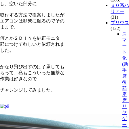
し、空いた部分に
６０系ハ
リアー
取付する方法で提案しましたが
(31)
エアコンは頻繁に触るのでその
プリウス
ままで、
(122)
ス
何とか２ＤＩＮを純正モニター
マ
部につけて欲しいと依頼されま
ー
した。
ト
化
(助
かなり飛び出すのは了承しても
手
らって、私もこういった無茶な
席
作業は好きなので
後
部
チャレンジしてみました。
座
席
リ
ヤ
ゲ
ー