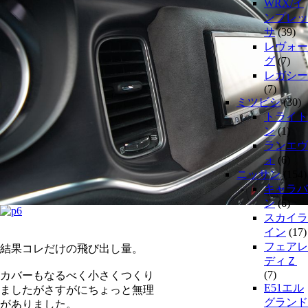
WRX/イ
ンプレッ
サ
(39)
レヴォー
グ
(7)
レガシー
(7)
ミツビシ
(30)
トライト
ン
(1)
ランエヴ
ォ
(6)
ニッサン
(154)
キャラバ
ン
(6)
スカイラ
イン
(17)
フェアレ
結果コレだけの飛び出し量。
ディＺ
(7)
カバーもなるべく小さくつくり
E51エル
ましたがさすがにちょっと無理
グランド
がありました。