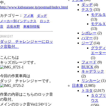
中。
ダッヂ
(4)
http://www.kidsgarage.jp/postmail/index.html
テスラ
(33)
モデルＳ
カテゴリー：
アメ車
ダッヂ
(13)
メーカー別インデックス
ロック
モデルＸ
音
店長水野
車種別情報
(13)
シボレー
(2)
2018/12/17
ハマー
(1)
ダッジ チャレンジャーにロッ
ジープ
(14)
ク音取付。
グラディ
エーター
こんにちは
(1)
フォード
(9)
キッズガレージです。
BUICK
(0)
キャデラック
今回の作業車両は
(2)
リンカーン
(1)
ダッジ チャレンジャーです。
日本車
(2,985)
トヨタ
(2,017)
作業の内容はこちらのロック音
５０プリ
の取付。
ウス
メインのロック音Ver2.5やリン
(156)