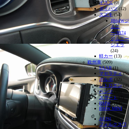
イスズ
(0)
ダイハツ
(12)
スズキ
(54)
JB64Wジ
ムニ
ー/JB74
ジムニー
シエラ
(24)
軽カー
(13)
欧州車
(509)
SAAB
(1)
マセラティ
(5)
ボルボ
(32)
シトロエン
(4)
ベンツ
(88)
スマート
(7)
BMW
(164)
BMW MINI
(28)
AUDI
(35)
フォルクスワ