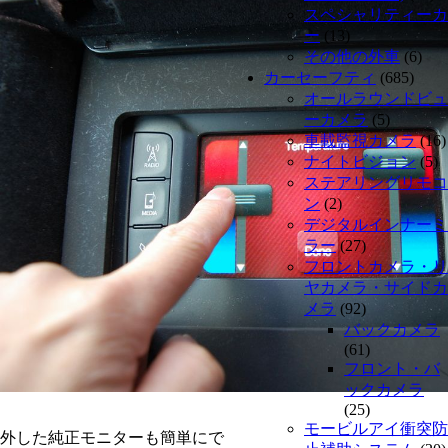
スペシャリティーカ
ー
(13)
その他の外車
(6)
カーセーフティ
(685)
オールラウンドビュ
ーカメラ
(5)
車載監視カメラ
(16)
ナイトビジョン
(5)
ステアリングリモコ
ン
(2)
デジタルインナーミ
ラー
(27)
フロントカメラ・リ
ヤカメラ・サイドカ
メラ
(92)
バックカメラ
(61)
フロント・バ
ックカメラ
(25)
モービルアイ衝突防
外した純正モニターも簡単にで