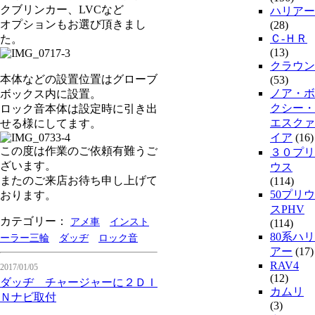
クブリンカー、LVCなど
ハリアー
オプションもお選び頂きまし
(28)
Ｃ-ＨＲ
た。
(13)
クラウン
本体などの設置位置はグローブ
(53)
ノア・ボ
ボックス内に設置。
クシー・
ロック音本体は設定時に引き出
エスクァ
せる様にしてます。
イア
(16)
この度は作業のご依頼有難うご
３０プリ
ざいます。
ウス
またのご来店お待ち申し上げて
(114)
50プリウ
おります。
スPHV
カテゴリー：
アメ車
インスト
(114)
80系ハリ
ーラー三輪
ダッヂ
ロック音
アー
(17)
RAV4
2017/01/05
(12)
ダッヂ チャージャーに２ＤＩ
カムリ
Ｎナビ取付
(3)