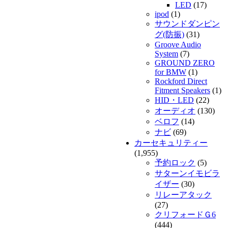
LED
(17)
ipod
(1)
サウンドダンピン
グ(防振)
(31)
Groove Audio
System
(7)
GROUND ZERO
for BMW
(1)
Rockford Direct
Fitment Speakers
(1)
HID・LED
(22)
オーディオ
(130)
ベロフ
(14)
ナビ
(69)
カーセキュリティー
(1,955)
予約ロック
(5)
サターンイモビラ
イザー
(30)
リレーアタック
(27)
クリフォードＧ6
(444)