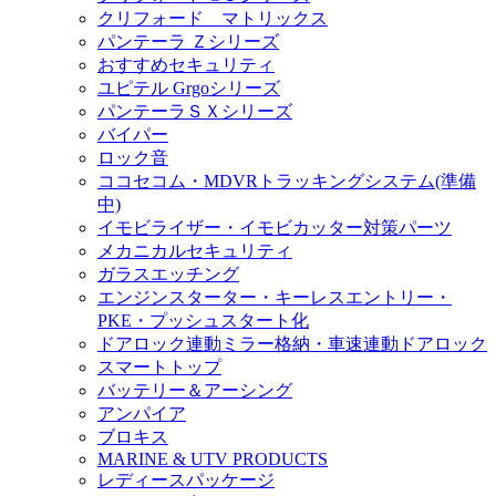
クリフォード マトリックス
パンテーラ Ｚシリーズ
おすすめセキュリティ
ユピテル Grgoシリーズ
パンテーラＳＸシリーズ
バイパー
ロック音
ココセコム・MDVRトラッキングシステム(準備
中)
イモビライザー・イモビカッター対策パーツ
メカニカルセキュリティ
ガラスエッチング
エンジンスターター・キーレスエントリー・
PKE・プッシュスタート化
ドアロック連動ミラー格納・車速連動ドアロック
スマートトップ
バッテリー＆アーシング
アンパイア
ブロキス
MARINE & UTV PRODUCTS
レディースパッケージ