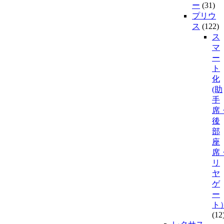
ー
(31)
プリウ
ス
(122)
ス
マ
ー
ト
化
(助
手
席
後
部
座
席
リ
ヤ
ゲ
ー
ト
(12