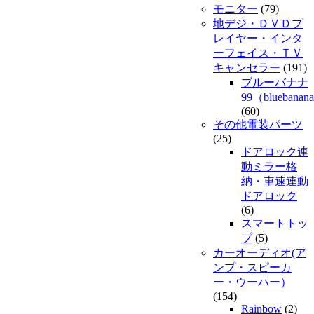
モニター
(79)
地デジ・ＤＶＤプ
レイヤー・インタ
ーフェイス・ＴＶ
キャンセラー
(191)
ブルーバナナ
99（bluebanan
(60)
その他電装パーツ
(25)
ドアロック連
動ミラー格
納・車速連動
ドアロック
(6)
スマートトッ
プ
(5)
カーオーディオ(ア
ンプ・スピーカ
ー・ウーハー）
(154)
Rainbow
(2)