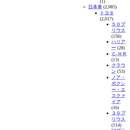
(1)
日本車
(2,985)
トヨタ
(2,017)
５０プ
リウス
(156)
ハリア
ー
(28)
Ｃ-ＨＲ
(13)
クラウ
ン
(53)
ノア・
ボクシ
ー・エ
スクァ
イア
(16)
３０プ
リウス
(114)