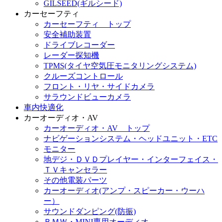
GILSEED(ギルシード)
カーセーフティ
カーセーフティ トップ
安全補助装置
ドライブレコーダー
レーダー探知機
TPMS(タイヤ空気圧モニタリングシステム)
クルーズコントロール
フロント・リヤ・サイドカメラ
サラウンドビューカメラ
車内快適化
カーオーディオ・AV
カーオーディオ・AV トップ
ナビゲーションシステム・ヘッドユニット・ETC
モニター
地デジ・ＤＶＤプレイヤー・インターフェイス・
ＴＶキャンセラー
その他電装パーツ
カーオーディオ(アンプ・スピーカー・ウーハ
ー）
サウンドダンピング(防振)
ＢＭＷ・MINI専用オーディオ