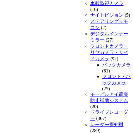
車載監視カメラ
(16)
ナイトビジョン
(5)
ステアリングリモ
コン
(2)
デジタルインナー
ミラー
(27)
フロントカメラ・
リヤカメラ・サイ
ドカメラ
(92)
バックカメラ
(61)
フロント・バ
ックカメラ
(25)
モービルアイ衝突
防止補助システム
(20)
ドライブレコーダ
ー
(367)
レーダー探知機
(289)