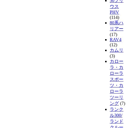
50プリ
ウス
PHV
(114)
80系ハ
リアー
(17)
RAV4
(12)
カムリ
(3)
カロー
ラ・カ
ローラ
スポー
ツ・カ
ローラ
ツーリ
ング
(7)
ランク
ル300/
ランド
クルー