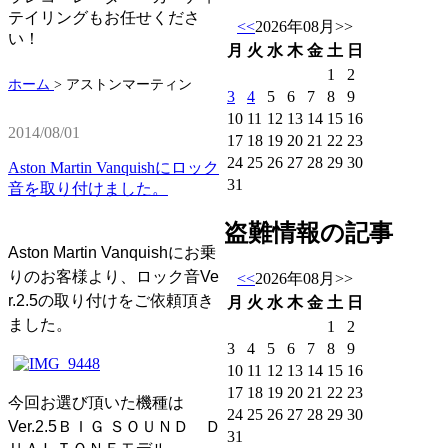
テイリングもお任せくださ
<<
2026年08月
>>
い！
月
火
水
木
金
土
日
1
2
ホーム
>
アストンマーティン
3
4
5
6
7
8
9
10
11
12
13
14
15
16
2014/08/01
17
18
19
20
21
22
23
24
25
26
27
28
29
30
Aston Martin Vanquishにロック
31
音を取り付けました。
盗難情報の記事
Aston Martin Vanquishにお乗
りのお客様より、ロック音
Ve
<<
2026年08月
>>
r.2.5の取り付
けをご依頼頂き
月
火
水
木
金
土
日
ました。
1
2
3
4
5
6
7
8
9
10
11
12
13
14
15
16
17
18
19
20
21
22
23
今回お選び頂いた機種は
24
25
26
27
28
29
30
Ver.2.5
ＢＩＧ ＳＯＵＮＤ Ｄ
31