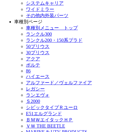
システムキャリア
ワイドミラー
その他内外装パーツ
車種別ページ
車種別メニュー トップ
ランクル300
ランクル200・150系プラド
50プリウス
30プリウス
アクア
ポルテ
86
ハイエース
アルファード／ヴェルファイア
レガシー
ランエヴォ
Ｓ2000
シビックタイプＲユーロ
E51エルグランド
ＢＭＷエイタックＨＰ
ＶＷ THE BEETLE
MARINE & UTV PRODUCTS