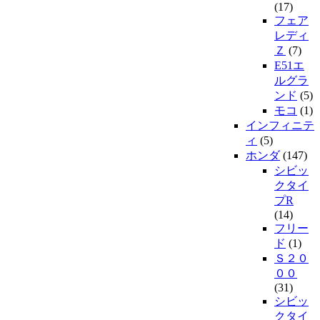
(17)
フェア
レディ
Ｚ
(7)
E51エ
ルグラ
ンド
(5)
モコ
(1)
インフィニテ
ィ
(5)
ホンダ
(147)
シビッ
クタイ
プR
(14)
フリー
ド
(1)
Ｓ２０
００
(31)
シビッ
クタイ