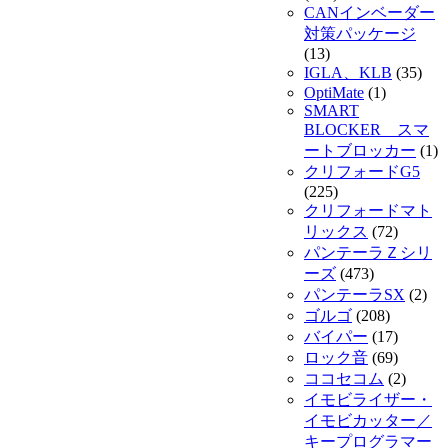
CANインベーダー
対策パッケージ
(13)
IGLA、KLB
(35)
OptiMate
(1)
SMART
BLOCKER スマ
ートブロッカー
(1)
クリフォードG5
(225)
クリフォードマト
リックス
(72)
パンテーラＺシリ
ーズ
(473)
パンテーラSX
(2)
ゴルゴ
(208)
バイパー
(17)
ロック音
(69)
ココセコム
(2)
イモビライザー・
イモビカッター／
キープログラマー