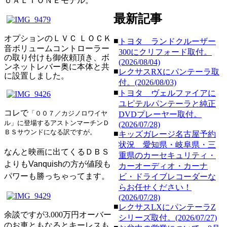
ＵＡＬＴＯＮＥ
モデル。
最新記事
オプションの
ＬＶＣ ＬＯＣＫ
■
トヨタ ランドクルーザー
音ボリュームコントローラー
300にクリフォード取付。
の取り付けも御依頼頂き、ボ
(2026/08/04)
ンネットレバー奥に本体と共
■
レクサスRXにパンテーラ取
に設置しました。
付。(2026/08/03)
■
トヨタ ヴェルファイアに
ユピテルパンテーラと純正
コレで
「００７／カジノロワイヤ
DVDプレーヤー取付。
ル」に登場するアストンマーチンＤ
(2026/07/28)
ＢＳサウンドになる訳ですが。
■
キッズガレージ名古屋予約
状況 愛知県・岐阜県・三
なんと映画に出てくる
ＤＢＳ
重県のカーセキュリティ・
よりも
Vanquishの方が値段も
カーオーディオ・カーナ
パワーも勝っちゃってます。
ビ・ドライブレコーダーな
らお任せください！
(2026/07/28)
■
レクサスLXにパンテーラZ
余談ですが3.000万円オーバー
シリーズ取付。(2026/07/27)
のお車ともなるとキーレスも