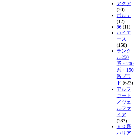
アクア
(20)
ポルテ
(12)
86
(11)
ハイエ
ース
(158)
ランク
ル250
系・200
系・150
系プラ
ド
(623)
アルフ
ァード
／ヴェ
ルファ
イア
(283)
６０系
ハリア