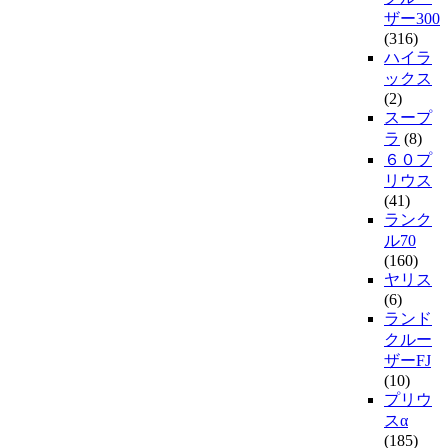
ザー300
(316)
ハイラ
ックス
(2)
スープ
ラ
(8)
６０プ
リウス
(41)
ランク
ル70
(160)
ヤリス
(6)
ランド
クルー
ザーFJ
(10)
プリウ
スα
(185)