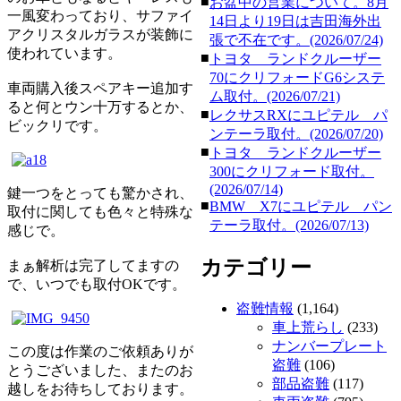
■
お盆中の営業について。8月
一風変わっており、サファイ
14日より19日は吉田海外出
アクリスタルガラスが装飾に
張で不在です。(2026/07/24)
使われています。
■
トヨタ ランドクルーザー
70にクリフォードG6システ
車両購入後スペアキー追加す
ム取付。(2026/07/21)
ると何とウン十万するとか、
■
レクサスRXにユピテル パ
ビックリです。
ンテーラ取付。(2026/07/20)
■
トヨタ ランドクルーザー
300にクリフォード取付。
(2026/07/14)
鍵一つをとっても驚かされ、
■
BMW X7にユピテル パン
取付に関しても色々と特殊な
テーラ取付。(2026/07/13)
感じで。
カテゴリー
まぁ解析は完了してますの
で、いつでも取付OKです。
盗難情報
(1,164)
車上荒らし
(233)
ナンバープレート
この度は作業のご依頼ありが
盗難
(106)
とうございました、またのお
部品盗難
(117)
越しをお待ちしております。