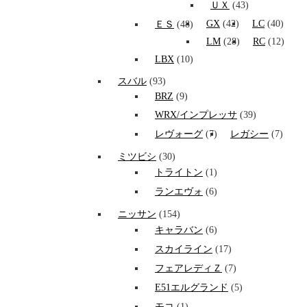
ＵＸ
(43)
GX
(42)
LC
(40)
ＥＳ
(48)
LM
(28)
RC
(12)
LBX
(10)
スバル
(93)
BRZ
(9)
WRX/インプレッサ
(39)
レヴォーグ
(7)
レガシー
(7)
ミツビシ
(30)
トライトン
(1)
ランエヴォ
(6)
ニッサン
(154)
キャラバン
(6)
スカイライン
(17)
フェアレディＺ
(7)
E51エルグランド
(5)
モコ
(1)