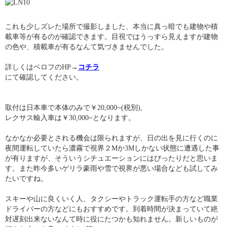
これも少しズレた場所で撮影しました、本当に真っ暗でも建物や積
載車等が有るのが確認できます。目視ではうっすら見えますが建物
の色や、積載車が有るなんて気づきませんでした。
詳しくはベロフのHP→
コチラ
にて確認してください。
取付は日本車で本体のみで￥20,000~(税別),
レクサス輸入車は￥30,000~となります。
なかなか必要とされる機会は限られますが、日の出を見に行くのに
夜間運転していたら濃霧で視界２Mか3Mしかない状態に遭遇した事
が有りますが、そういうシチュエーションにはぴったりだと思いま
す。また昨今多いゲリラ豪雨や雪で視界が悪い場合なども試してみ
たいですね。
スキーや山に良くいく人、タクシーやトラック運転手の方など職業
ドライバーの方などにもおすすめです。到着時間が決まっていて絶
対遅刻出来ないなんて時に役にたつかも知れません。新しいものが