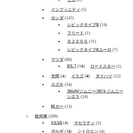
インフィニティ
(5)
ホンダ
(147)
シビックタイプR
(14)
フリード
(1)
Ｓ２０００
(31)
シビックタイプRユーロ
(7)
マツダ
(60)
RX-7
(14)
ロードスター
(1)
光岡
(1)
イスズ
(0)
ダイハツ
(12)
スズキ
(54)
JB64Wジムニー/JB74 ジムニー
シエラ
(24)
軽カー
(13)
欧州車
(509)
SAAB
(1)
マセラティ
(5)
ボルボ
(32)
シトロエン
(4)