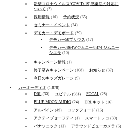
新型コロナウイルス(COVID-19)感染症の対応に
ついて
(3)
採用情報
(10)
予約状況
(65)
セミナー・イベント
(24)
デモカー・デモボード
(39)
デモカー50プリウス
(17)
デモカーJB64Wジムニー/JB74 ジムニー
シエラ
(10)
キャンペーン情報
(1)
終了済みキャンペーン
(108)
お知らせ
(37)
今日のキッズガレージ
(9)
カーオーディオ
(1,878)
DRL
(32)
FOCAL
(28)
ユピテル
(983)
BLUE MOON AUDIO
(24)
DRLキット
(16)
アルパイン
(49)
ロックフォード
(16)
アクティブセーフティ
(1)
スマートレコ
(39)
パナソニック
(12)
アラウンドビューカメラ
(6)