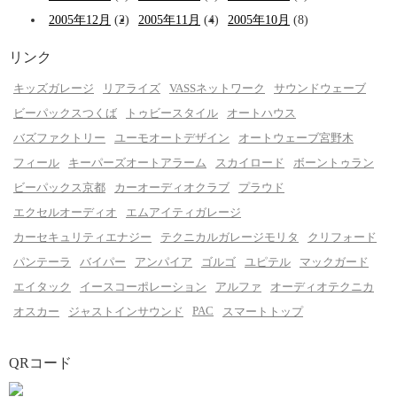
2005年12月
(2)
2005年11月
(4)
2005年10月
(8)
リンク
キッズガレージ
リアライズ
VASSネットワーク
サウンドウェーブ
ビーパックスつくば
トゥビースタイル
オートハウス
バズファクトリー
ユーモオートデザイン
オートウェーブ宮野木
フィール
キーパーズオートアラーム
スカイロード
ボーントゥラン
ビーパックス京都
カーオーディオクラブ
プラウド
エクセルオーディオ
エムアイティガレージ
カーセキュリティエナジー
テクニカルガレージモリタ
クリフォード
パンテーラ
バイパー
アンパイア
ゴルゴ
ユピテル
マックガード
エイタック
イースコーポレーション
アルファ
オーディオテクニカ
PAC
オスカー
ジャストインサウンド
スマートトップ
QRコード