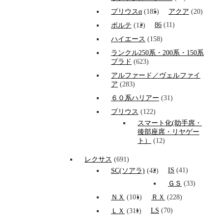
プリウスα
(185)
アクア
(20)
86
(11)
ポルテ
(12)
ハイエース
(158)
ランクル250系・200系・150系
プラド
(623)
アルファード／ヴェルファイ
ア
(283)
６０系ハリアー
(31)
プリウス
(122)
スマート化(助手席・
後部座席・リヤゲー
ト）
(12)
レクサス
(691)
IS
(41)
SC(ソアラ)
(42)
ＧＳ
(33)
ＮＸ
(101)
ＲＸ
(228)
LS
(70)
ＬＸ
(311)