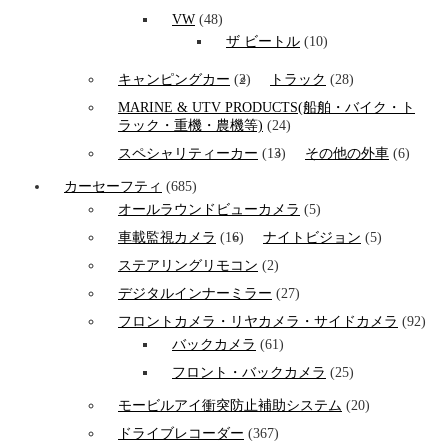
VW
(48)
ザ ビートル
(10)
キャンピングカー
(2)
トラック
(28)
MARINE & UTV PRODUCTS(船舶・バイク・ト
ラック・重機・農機等)
(24)
スペシャリティーカー
(13)
その他の外車
(6)
カーセーフティ
(685)
オールラウンドビューカメラ
(5)
車載監視カメラ
(16)
ナイトビジョン
(5)
ステアリングリモコン
(2)
デジタルインナーミラー
(27)
フロントカメラ・リヤカメラ・サイドカメラ
(92)
バックカメラ
(61)
フロント・バックカメラ
(25)
モービルアイ衝突防止補助システム
(20)
ドライブレコーダー
(367)