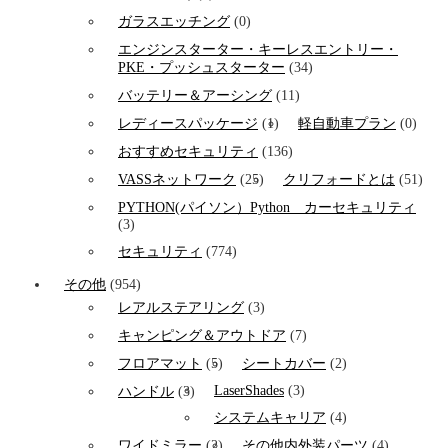
ガラスエッチング
(0)
エンジンスターター・キーレスエントリー・
PKE・プッシュスターター
(34)
バッテリー＆アーシング
(11)
レディースパッケージ
(1)
軽自動車プラン
(0)
おすすめセキュリティ
(136)
VASSネットワーク
(25)
クリフォードとは
(51)
PYTHON(パイソン）Python カーセキュリティ
(3)
セキュリティ
(774)
その他
(954)
レアルステアリング
(3)
キャンピング＆アウトドア
(7)
フロアマット
(5)
シートカバー
(2)
LaserShades
(3)
ハンドル
(3)
システムキャリア
(4)
ワイドミラー
(2)
その他内外装パーツ
(4)