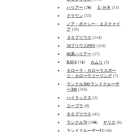
ハリアー
(28)
Ｃ-ＨＲ
(13)
クラウン
(53)
ノア・ボクシー・エスクァイ
ア
(16)
３０プリウス
(114)
50プリウスPHV
(114)
80系ハリアー
(17)
RAV4
(12)
カムリ
(3)
カローラ・カローラスポー
ツ・カローラツーリング
(7)
ランクル300/ランドクルーザ
ー300
(316)
ハイラックス
(2)
スープラ
(8)
６０プリウス
(41)
ランクル70
(160)
ヤリス
(6)
ランドクルーザーFJ
(10)