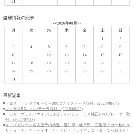
31
盗難情報の記事
<<
2026年08月
>>
月
火
水
木
金
土
日
1
2
3
4
5
6
7
8
9
10
11
12
13
14
15
16
17
18
19
20
21
22
23
24
25
26
27
28
29
30
31
最新記事
■
トヨタ ランドクルーザー300にクリフォード取付。(2026/08/04)
■
レクサスRXにパンテーラ取付。(2026/08/03)
■
トヨタ ヴェルファイアにユピテルパンテーラと純正DVDプレーヤー取
付。(2026/07/28)
■
キッズガレージ名古屋予約状況 愛知県・岐阜県・三重県のカーセキュ
リティ・カーオーディオ・カーナビ・ドライブレコーダーならお任せく