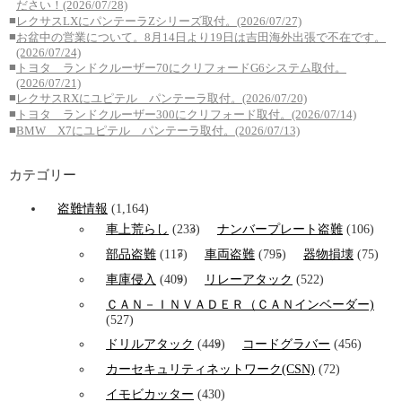
ださい！(2026/07/28)
■
レクサスLXにパンテーラZシリーズ取付。(2026/07/27)
■
お盆中の営業について。8月14日より19日は吉田海外出張で不在です。
(2026/07/24)
■
トヨタ ランドクルーザー70にクリフォードG6システム取付。
(2026/07/21)
■
レクサスRXにユピテル パンテーラ取付。(2026/07/20)
■
トヨタ ランドクルーザー300にクリフォード取付。(2026/07/14)
■
BMW X7にユピテル パンテーラ取付。(2026/07/13)
カテゴリー
盗難情報
(1,164)
車上荒らし
(233)
ナンバープレート盗難
(106)
部品盗難
(117)
車両盗難
(795)
器物損壊
(75)
車庫侵入
(409)
リレーアタック
(522)
ＣＡＮ－ＩＮＶＡＤＥＲ（ＣＡＮインベーダー)
(527)
ドリルアタック
(449)
コードグラバー
(456)
カーセキュリティネットワーク(CSN)
(72)
イモビカッター
(430)