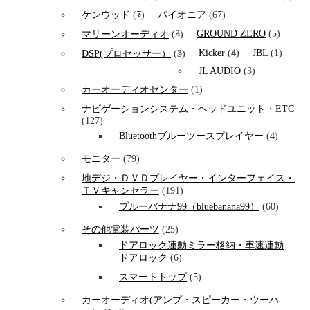
ケンウッド
(7)
パイオニア
(67)
GROUND ZERO
(5)
マリーンオーディオ
(3)
Kicker
(4)
JBL
(1)
DSP(プロセッサー）
(3)
JL AUDIO
(3)
カーオーディオセンター
(1)
ナビゲーションシステム・ヘッドユニット・ETC
(127)
Bluetoothブルーツースプレイヤー
(4)
モニター
(79)
地デジ・ＤＶＤプレイヤー・インターフェイス・
ＴＶキャンセラー
(191)
ブルーバナナ99（bluebanana99）
(60)
その他電装パーツ
(25)
ドアロック連動ミラー格納・車速連動
ドアロック
(6)
スマートトップ
(5)
カーオーディオ(アンプ・スピーカー・ウーハ