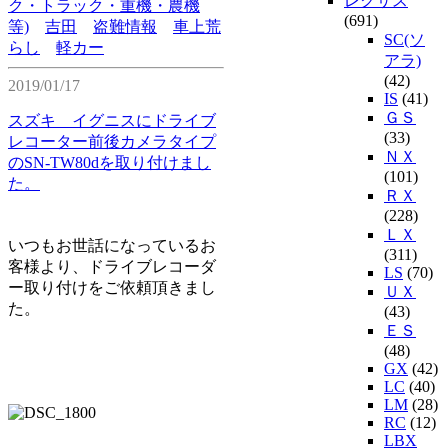
レクサス
ク・トラック・重機・農機
(691)
等)
吉田
盗難情報
車上荒
SC(ソ
らし
軽カー
アラ)
(42)
2019/01/17
IS
(41)
ＧＳ
スズキ イグニスにドライブ
(33)
レコーター前後カメラタイプ
ＮＸ
のSN-TW80dを取り付けまし
(101)
た。
ＲＸ
(228)
ＬＸ
いつもお世話になっているお
(311)
客様より、ドライブレコーダ
LS
(70)
ー取り付けをご依頼頂きまし
ＵＸ
た。
(43)
ＥＳ
(48)
GX
(42)
LC
(40)
LM
(28)
RC
(12)
LBX