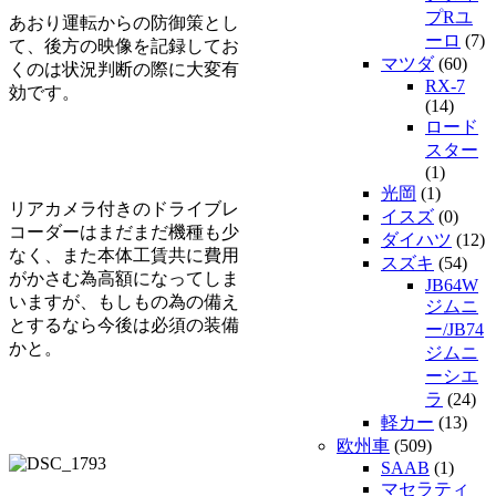
プRユ
あおり運転からの防御策とし
ーロ
(7)
て、後方の映像を記録してお
マツダ
(60)
くのは状況判断の際に大変有
RX-7
効です。
(14)
ロード
スター
(1)
光岡
(1)
リアカメラ付きのドライブレ
イスズ
(0)
コーダーはまだまだ機種も少
ダイハツ
(12)
なく、また本体工賃共に費用
スズキ
(54)
がかさむ為高額になってしま
JB64W
いますが、もしもの為の備え
ジムニ
とするなら今後は必須の装備
ー/JB74
かと。
ジムニ
ーシエ
ラ
(24)
軽カー
(13)
欧州車
(509)
SAAB
(1)
マセラティ