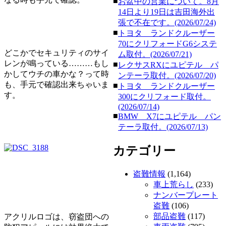
■
お盆中の営業について。8月
14日より19日は吉田海外出
張で不在です。(2026/07/24)
■
トヨタ ランドクルーザー
70にクリフォードG6システ
どこかでセキュリティのサイ
ム取付。(2026/07/21)
レンが鳴っている………もし
■
レクサスRXにユピテル パ
かしてウチの車かな？って時
ンテーラ取付。(2026/07/20)
も、手元で確認出来ちゃいま
■
トヨタ ランドクルーザー
す。
300にクリフォード取付。
(2026/07/14)
■
BMW X7にユピテル パン
テーラ取付。(2026/07/13)
カテゴリー
盗難情報
(1,164)
車上荒らし
(233)
ナンバープレート
盗難
(106)
部品盗難
(117)
アクリルロゴは、窃盗団への