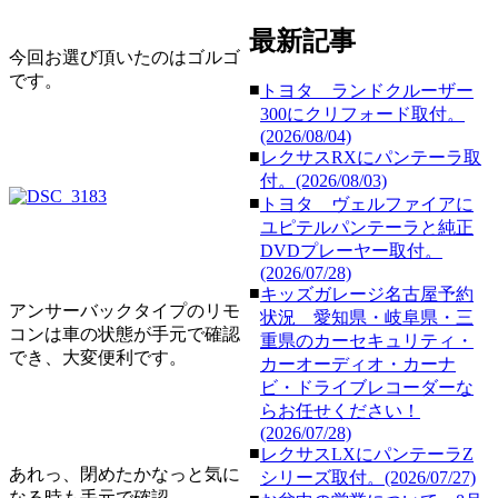
最新記事
今回お選び頂いたのはゴルゴ
です。
■
トヨタ ランドクルーザー
300にクリフォード取付。
(2026/08/04)
■
レクサスRXにパンテーラ取
付。(2026/08/03)
■
トヨタ ヴェルファイアに
ユピテルパンテーラと純正
DVDプレーヤー取付。
(2026/07/28)
■
キッズガレージ名古屋予約
アンサーバックタイプのリモ
状況 愛知県・岐阜県・三
コンは車の状態が手元で確認
重県のカーセキュリティ・
でき、大変便利です。
カーオーディオ・カーナ
ビ・ドライブレコーダーな
らお任せください！
(2026/07/28)
■
レクサスLXにパンテーラZ
あれっ、閉めたかなっと気に
シリーズ取付。(2026/07/27)
なる時も手元で確認。