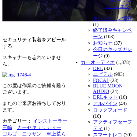
ニーシエラ
(10)
キャンペーン情報
(1)
終了済みキャンペ
ーン
(108)
セキュリティ装着をアピール
お知らせ
(37)
する
今日のキッズガレ
ージ
(9)
スキャナーも忘れていませ
カーオーディオ
(1,878)
ん。
DRL
(32)
ユピテル
(983)
FOCAL
(28)
この度は作業のご依頼有難う
BLUE MOON
AUDIO
(24)
ございます。
DRLキット
(16)
またのご来店お待ちしており
アルパイン
(49)
ます。
ロックフォード
(16)
カテゴリー：
インストーラー
アクティブセーフ
三輪
カーセキュリティー
ティ
(1)
ゴルゴ
ニッサン
車上荒ら
スマートレコ
(39)