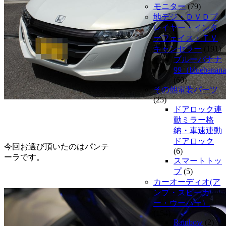
モニター
(79)
地デジ・ＤＶＤプ
レイヤー・インタ
ーフェイス・ＴＶ
キャンセラー
(191)
ブルーバナナ
99（bluebanan
(60)
その他電装パーツ
(25)
ドアロック連
動ミラー格
納・車速連動
ドアロック
今回お選び頂いたのはパンテ
(6)
ーラです。
スマートトッ
プ
(5)
カーオーディオ(ア
ンプ・スピーカ
ー・ウーハー）
(154)
Rainbow
(2)