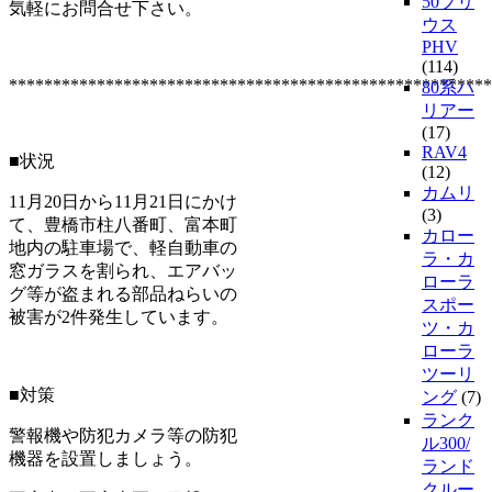
50プリ
気軽にお問合せ下さい。
ウス
PHV
(114)
*******************************************************
80系ハ
リアー
(17)
RAV4
■状況
(12)
カムリ
11月20日から11月21日にかけ
(3)
て、豊橋市柱八番町、富本町
カロー
地内の駐車場で、軽自動車の
ラ・カ
窓ガラスを割られ、エアバッ
ローラ
グ等が盗まれる部品ねらいの
スポー
被害が2件発生しています。
ツ・カ
ローラ
ツーリ
■対策
ング
(7)
ランク
警報機や防犯カメラ等の防犯
ル300/
機器を設置しましょう。
ランド
クルー