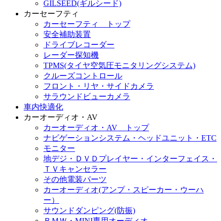
GILSEED(ギルシード)
カーセーフティ
カーセーフティ トップ
安全補助装置
ドライブレコーダー
レーダー探知機
TPMS(タイヤ空気圧モニタリングシステム)
クルーズコントロール
フロント・リヤ・サイドカメラ
サラウンドビューカメラ
車内快適化
カーオーディオ・AV
カーオーディオ・AV トップ
ナビゲーションシステム・ヘッドユニット・ETC
モニター
地デジ・ＤＶＤプレイヤー・インターフェイス・
ＴＶキャンセラー
その他電装パーツ
カーオーディオ(アンプ・スピーカー・ウーハ
ー）
サウンドダンピング(防振)
ＢＭＷ・MINI専用オーディオ