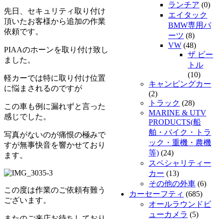
ランチア
(0)
先日、セキュリティ取り付け
エイタック
頂いたお客様から追加の作業
BMW専用パ
依頼です。
ーツ
(8)
VW
(48)
PIAAのホーンを取り付け致し
ザ ビー
ました。
トル
(10)
軽カーでは特に取り付け位置
キャンピングカー
に悩まされるのですが
(2)
トラック
(28)
この車も例に漏れずと言った
MARINE & UTV
感じでした。
PRODUCTS(船
舶・バイク・トラ
写真がないのが痛恨の極みで
ック・重機・農機
すが無事快音を響かせており
等)
(24)
ます。
スペシャリティー
カー
(13)
その他の外車
(6)
この度は作業のご依頼有難う
カーセーフティ
(685)
ございます。
オールラウンドビ
ューカメラ
(5)
またのご来店お待ちしており