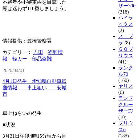
不審者や不審車両を目撃した
ザー300
際は迷わず110番しましょう。
(316)
ハイラ
ックス
(2)
スープ
情報提供：豊橋警察署
ラ
(8)
６０プ
カテゴリー：
吉田
盗難情
リウス
報
軽カー
部品盗難
(41)
ランク
2020/04/01
ル70
(160)
4月1日発生 愛知県自動車盗
ヤリス
難情報 車上狙い 安城
(6)
市
ランド
クルー
ザーFJ
車上ねらいの発生
(10)
プリウ
■状況
スα
(185)
3月31日午後4時15分頃から同