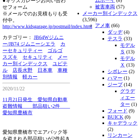
ムボーイ
(8)
●キッズガレージお問い合わ
被害車両
(57)
せフォーム
メーカー別インデックス
※メールでのお見積もりも受
(3,596)
付中。
アメ車
(66)
http://www.kidsgarage.jp/postmail/index.html
ダッヂ
(4)
カテゴリー：
JB64Wジムニ
テスラ
(33)
ー/JB74 ジムニーシエラ
カ
モデル
ーセキュリティー
ゴルゴ
Ｓ
(13)
スズキ
セキュリティ
メー
モデル
カー別インデックス
ユピテ
Ｘ
(13)
ル
店長水野
日本車
車種
シボレー
(2)
別情報
軽カー
ハマー
(1)
ジープ
(14)
2020/11/22
グラデ
ィエー
11月21日発生 愛知県自動車
ター
(1)
盗難情報 部品狙い2件
フォード
(9)
愛知県豊橋市
BUICK
(0)
キャデラック
(2)
愛知県豊橋市でエアバック等
リンカーン
を盗まれる部品狙いが2件起き