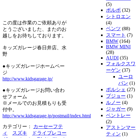
(5)
ボルボ
(32)
シトロエン
この度は作業のご依頼ありが
(4)
ベンツ
(88)
とうございました、またのお
スマート
(7)
越しをお待ちしております。
BMW
(164)
BMW MINI
キッズガレージ春日井店、水
(28)
野
AUDI
(35)
フォルクスワ
●キッズガレージホームペー
ーゲン
(37)
ジ
ユーロ
http://www.kidsgarage.jp/
バン
(1)
ポルシェ
(27)
●キッズガレージお問い合わ
プジョー
(1)
せフォーム
ルノー
(4)
※メールでのお見積もりも受
ジャガー
(9)
付中。
ベントレー
http://www.kidsgarage.jp/postmail/index.html
(2)
カテゴリー：
カーセーフテ
アストンマー
ィ
スズキ
ドライブレコー
ティン
(1)