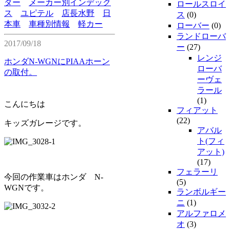
ダー
メーカー別インデック
ロールスロイ
ス
ユピテル
店長水野
日
ス
(0)
本車
車種別情報
軽カー
ローバー
(0)
ランドローバ
2017/09/18
ー
(27)
レンジ
ホンダN-WGNにPIAAホーン
ローバ
の取付。
ーヴェ
ラール
(1)
こんにちは
フィアット
(22)
キッズガレージです。
アバル
ト(フィ
アット)
(17)
フェラーリ
今回の作業車はホンダ N-
(5)
WGNです。
ランボルギー
ニ
(1)
アルファロメ
オ
(3)