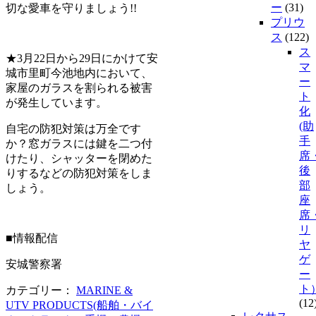
ー
(31)
切な愛車を守りましょう!!
プリウ
ス
(122)
ス
★3月22日から29日にかけて安
マ
城市里町今池地内において、
ー
家屋のガラスを割られる被害
ト
が発生しています。
化
(助
自宅の防犯対策は万全です
手
か？窓ガラスには鍵を二つ付
席
けたり、シャッターを閉めた
後
りするなどの防犯対策をしま
部
しょう。
座
席
リ
■情報配信
ヤ
ゲ
安城警察署
ー
ト
カテゴリー：
MARINE &
(12
UTV PRODUCTS(船舶・バイ