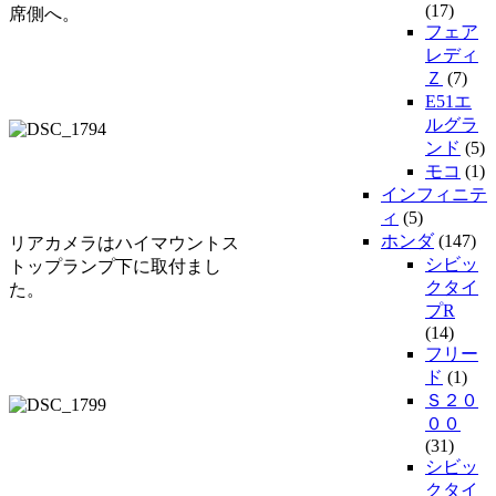
(17)
席側へ。
フェア
レディ
Ｚ
(7)
E51エ
ルグラ
ンド
(5)
モコ
(1)
インフィニテ
ィ
(5)
ホンダ
(147)
リアカメラはハイマウントス
シビッ
トップランプ下に取付まし
クタイ
た。
プR
(14)
フリー
ド
(1)
Ｓ２０
００
(31)
シビッ
クタイ