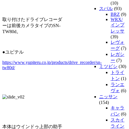
(10)
スバル
(93)
BRZ
(9)
取り付けたドライブレコーダ
WRX/
インプ
ーは前後カメラタイプのSN-
レッサ
TW80d。
(39)
レヴォ
ーグ
(7)
●ユピテル
レガシ
ー
(7)
https://www.yupiteru.co.jp/products/drive_recorder/sn-
ミツビシ
(30)
tw80d/
トライ
トン
(1)
ランエ
ヴォ
(6)
ニッサン
(154)
キャラ
バン
(6)
スカイ
ライン
本体はウインドゥ上部の助手