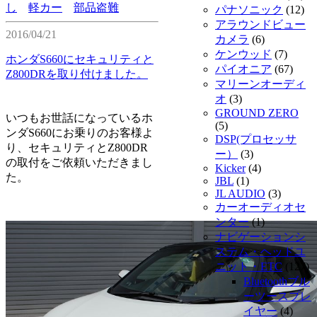
し
軽カー
部品盗難
パナソニック
(12)
アラウンドビュー
2016/04/21
カメラ
(6)
ケンウッド
(7)
ホンダS660にセキュリティと
パイオニア
(67)
Z800DRを取り付けました。
マリーンオーディ
オ
(3)
GROUND ZERO
いつもお世話になっているホ
(5)
ンダS660にお乗りのお客様よ
DSP(プロセッサ
り、セキュリティとZ800DR
ー）
(3)
の取付をご依頼いただきまし
Kicker
(4)
た。
JBL
(1)
JL AUDIO
(3)
カーオーディオセ
ンター
(1)
ナビゲーションシ
ステム・ヘッドユ
ニット・ETC
(127)
Bluetoothブル
ーツースプレ
イヤー
(4)