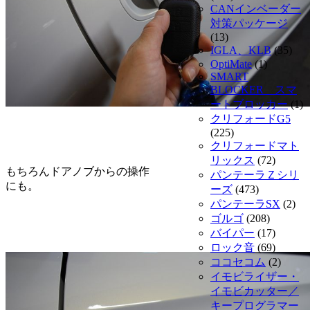
CANインベーダー
対策パッケージ
(13)
IGLA、KLB
(35)
OptiMate
(1)
SMART
BLOCKER スマ
ートブロッカー
(1)
クリフォードG5
(225)
クリフォードマト
リックス
(72)
もちろんドアノブからの操作
パンテーラＺシリ
にも。
ーズ
(473)
パンテーラSX
(2)
ゴルゴ
(208)
バイパー
(17)
ロック音
(69)
ココセコム
(2)
イモビライザー・
イモビカッター／
キープログラマー