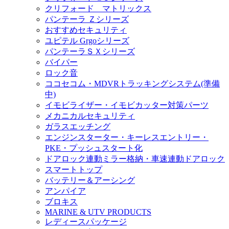
クリフォード マトリックス
パンテーラ Ｚシリーズ
おすすめセキュリティ
ユピテル Grgoシリーズ
パンテーラＳＸシリーズ
バイパー
ロック音
ココセコム・MDVRトラッキングシステム(準備
中)
イモビライザー・イモビカッター対策パーツ
メカニカルセキュリティ
ガラスエッチング
エンジンスターター・キーレスエントリー・
PKE・プッシュスタート化
ドアロック連動ミラー格納・車速連動ドアロック
スマートトップ
バッテリー＆アーシング
アンパイア
ブロキス
MARINE & UTV PRODUCTS
レディースパッケージ