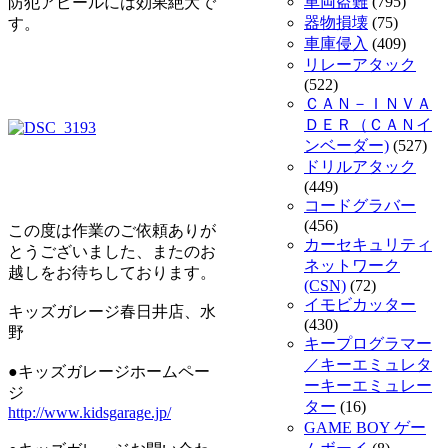
車両盗難
(795)
防犯アピールには効果絶大で
器物損壊
(75)
す。
車庫侵入
(409)
リレーアタック
(522)
ＣＡＮ－ＩＮＶＡ
ＤＥＲ（ＣＡＮイ
ンベーダー)
(527)
ドリルアタック
(449)
コードグラバー
(456)
この度は作業のご依頼ありが
カーセキュリティ
とうございました、またのお
ネットワーク
越しをお待ちしております。
(CSN)
(72)
イモビカッター
キッズガレージ春日井店、水
(430)
野
キープログラマー
／キーエミュレタ
●キッズガレージホームペー
ーキーエミュレー
ジ
ター
(16)
http://www.kidsgarage.jp/
GAME BOY ゲー