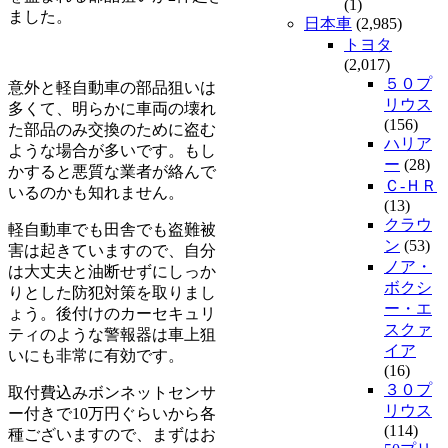
(1)
ました。
日本車
(2,985)
トヨタ
(2,017)
５０プ
意外と軽自動車の部品狙いは
リウス
多くて、明らかに車両の壊れ
(156)
た部品のみ交換のために盗む
ハリア
ような場合が多いです。もし
ー
(28)
かすると悪質な業者が絡んで
Ｃ-ＨＲ
いるのかも知れません。
(13)
クラウ
軽自動車でも田舎でも盗難被
ン
(53)
害は起きていますので、自分
ノア・
は大丈夫と油断せずにしっか
ボクシ
りとした防犯対策を取りまし
ー・エ
ょう。後付けのカーセキュリ
スクァ
ティのような警報器は車上狙
イア
いにも非常に有効です。
(16)
３０プ
取付費込みボンネットセンサ
リウス
ー付きで10万円ぐらいから各
(114)
種ございますので、まずはお