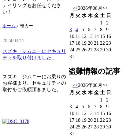
テイリングもお任せくださ
<<
2026年08月
>>
い！
月
火
水
木
金
土
日
1
2
ホーム
>
軽カー
3
4
5
6
7
8
9
10
11
12
13
14
15
16
2024/02/15
17
18
19
20
21
22
23
24
25
26
27
28
29
30
スズキ ジムニーにセキュリ
31
ティを取り付けました。
盗難情報の記事
スズキ ジムニーにお乗りの
お客様より、セキュリティの
<<
2026年08月
>>
取付をご依頼頂きました。
月
火
水
木
金
土
日
1
2
3
4
5
6
7
8
9
10
11
12
13
14
15
16
17
18
19
20
21
22
23
24
25
26
27
28
29
30
31