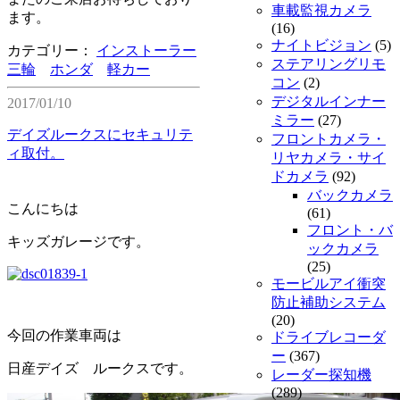
車載監視カメラ
ます。
(16)
ナイトビジョン
(5)
カテゴリー：
インストーラー
ステアリングリモ
三輪
ホンダ
軽カー
コン
(2)
デジタルインナー
2017/01/10
ミラー
(27)
デイズルークスにセキュリテ
フロントカメラ・
ィ取付。
リヤカメラ・サイ
ドカメラ
(92)
バックカメラ
こんにちは
(61)
フロント・バ
キッズガレージです。
ックカメラ
(25)
モービルアイ衝突
防止補助システム
(20)
今回の作業車両は
ドライブレコーダ
ー
(367)
日産デイズ ルークスです。
レーダー探知機
(289)