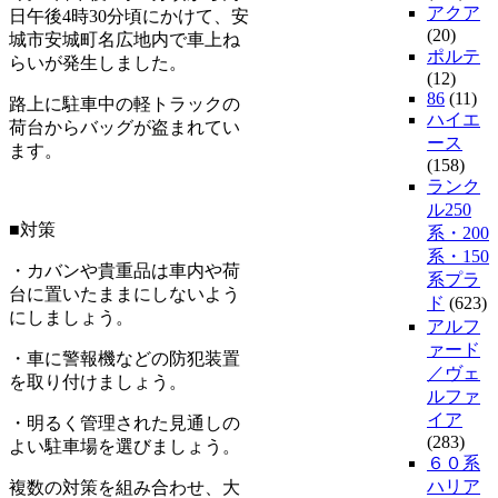
アクア
日午後4時30分頃にかけて、安
(20)
城市安城町名広地内で車上ね
ポルテ
らいが発生しました。
(12)
86
(11)
路上に駐車中の軽トラックの
ハイエ
荷台からバッグが盗まれてい
ース
ます。
(158)
ランク
ル250
■対策
系・200
系・150
・カバンや貴重品は車内や荷
系プラ
台に置いたままにしないよう
ド
(623)
にしましょう。
アルフ
ァード
・車に警報機などの防犯装置
／ヴェ
を取り付けましょう。
ルファ
イア
・明るく管理された見通しの
(283)
よい駐車場を選びましょう。
６０系
ハリア
複数の対策を組み合わせ、大