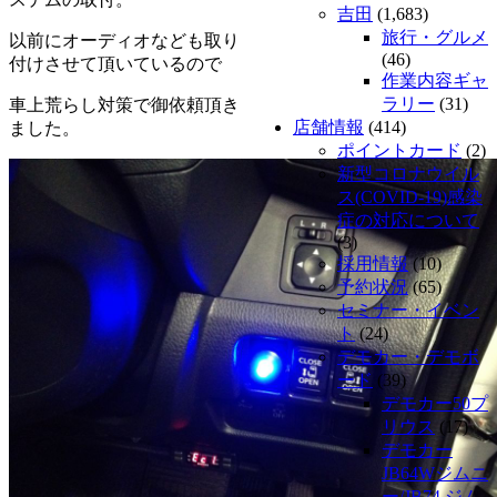
吉田
(1,683)
旅行・グルメ
以前にオーディオなども取り
(46)
付けさせて頂いているので
作業内容ギャ
ラリー
(31)
車上荒らし対策で御依頼頂き
店舗情報
(414)
ました。
ポイントカード
(2)
新型コロナウイル
ス(COVID-19)感染
症の対応について
(3)
採用情報
(10)
予約状況
(65)
セミナー・イベン
ト
(24)
デモカー・デモボ
ード
(39)
デモカー50プ
リウス
(17)
デモカー
JB64Wジムニ
ー/JB74 ジム