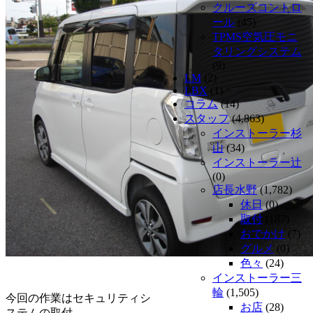
クルーズコントロ
ール
(45)
TPMS空気圧モニ
タリングシステム
(9)
LM
(2)
LBX
(1)
コラム
(14)
スタッフ
(4,863)
インストーラー杉
山
(34)
インストーラー辻
(0)
店長水野
(1,782)
休日
(0)
取付
(187)
おでかけ
(7)
グルメ
(0)
色々
(24)
インストーラー三
輪
(1,505)
今回の作業はセキュリティシ
お店
(28)
ステムの取付。