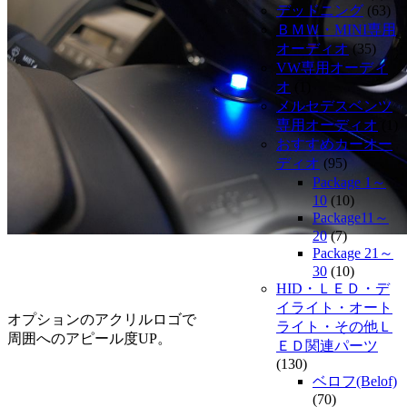
デッドニング
(63)
ＢＭＷ・MINI専用
オーディオ
(35)
VW専用オーディ
オ
(1)
メルセデスベンツ
専用オーディオ
(1)
おすすめカーオー
ディオ
(95)
Package 1～
10
(10)
Package11～
20
(7)
Package 21～
30
(10)
HID・ＬＥＤ・デ
イライト・オート
オプションのアクリルロゴで
ライト・その他Ｌ
周囲へのアピール度UP。
ＥＤ関連パーツ
(130)
ベロフ(Belof)
(70)