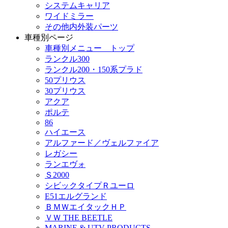
システムキャリア
ワイドミラー
その他内外装パーツ
車種別ページ
車種別メニュー トップ
ランクル300
ランクル200・150系プラド
50プリウス
30プリウス
アクア
ポルテ
86
ハイエース
アルファード／ヴェルファイア
レガシー
ランエヴォ
Ｓ2000
シビックタイプＲユーロ
E51エルグランド
ＢＭＷエイタックＨＰ
ＶＷ THE BEETLE
MARINE & UTV PRODUCTS