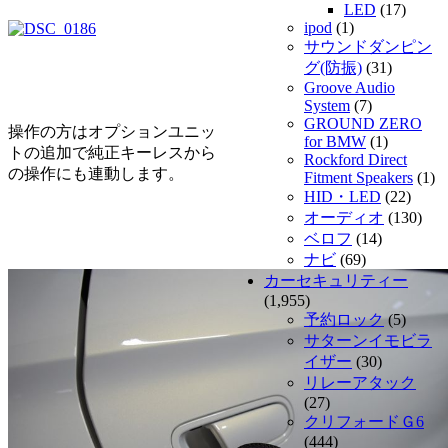
LED
(17)
ipod
(1)
サウンドダンピン
グ(防振)
(31)
Groove Audio
System
(7)
GROUND ZERO
操作の方はオプションユニッ
for BMW
(1)
トの追加で純正キーレスから
Rockford Direct
の操作にも連動します。
Fitment Speakers
(1)
HID・LED
(22)
オーディオ
(130)
ベロフ
(14)
ナビ
(69)
カーセキュリティー
(1,955)
予約ロック
(5)
サターンイモビラ
イザー
(30)
リレーアタック
(27)
クリフォードＧ6
(444)