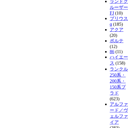
ランドク
ルーザー
FJ
(10)
プリウス
α
(185)
アクア
(20)
ポルテ
(12)
86
(11)
ハイエー
ス
(158)
ランクル
250系・
200系・
150系プ
ラド
(623)
アルファ
ード／ヴ
ェルファ
イア
(283)