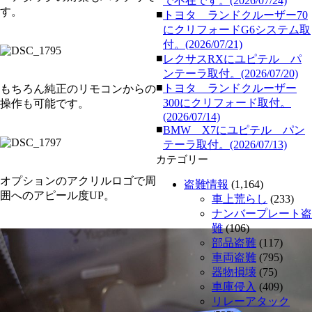
で不在です。(2026/07/24)
す。
■
トヨタ ランドクルーザー70
にクリフォードG6システム取
付。(2026/07/21)
■
レクサスRXにユピテル パ
ンテーラ取付。(2026/07/20)
■
トヨタ ランドクルーザー
もちろん純正のリモコンからの
300にクリフォード取付。
操作も可能です。
(2026/07/14)
■
BMW X7にユピテル パン
テーラ取付。(2026/07/13)
カテゴリー
オプションのアクリルロゴで周
盗難情報
(1,164)
囲へのアピール度UP。
車上荒らし
(233)
ナンバープレート盗
難
(106)
部品盗難
(117)
車両盗難
(795)
器物損壊
(75)
車庫侵入
(409)
リレーアタック