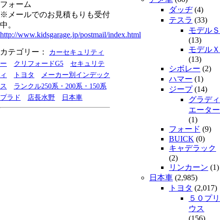
フォーム
ダッヂ
(4)
※メールでのお見積もりも受付
テスラ
(33)
中。
モデルＳ
http://www.kidsgarage.jp/postmail/index.html
(13)
モデルＸ
カテゴリー：
カーセキュリティ
(13)
ー
クリフォードG5
セキュリテ
シボレー
(2)
ィ
トヨタ
メーカー別インデック
ハマー
(1)
ス
ランクル250系・200系・150系
ジープ
(14)
プラド
店長水野
日本車
グラディ
エーター
(1)
フォード
(9)
BUICK
(0)
キャデラック
(2)
リンカーン
(1)
日本車
(2,985)
トヨタ
(2,017)
５０プリ
ウス
(156)