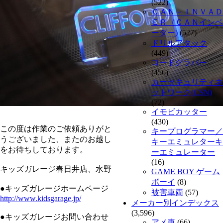
(522)
ＣＡＮ－ＩＮＶＡＤ
ＥＲ（ＣＡＮインベ
ーダー)
(527)
ドリルアタック
(449)
コードグラバー
(456)
カーセキュリティネ
ットワーク(CSN)
(72)
イモビカッター
(430)
この度は作業のご依頼ありがと
キープログラマー／
うございました、またのお越し
キーエミュレターキ
をお待ちしております。
ーエミュレーター
(16)
キッズガレージ春日井店、水野
GAME BOY ゲーム
ボーイ
(8)
●キッズガレージホームページ
被害車両
(57)
http://www.kidsgarage.jp/
メーカー別インデックス
(3,596)
●キッズガレージお問い合わせ
アメ車
(66)