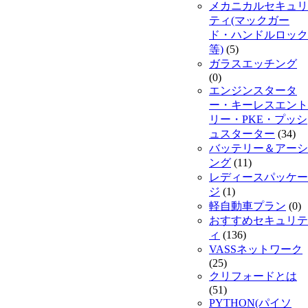
メカニカルセキュリ
ティ(マックガー
ド・ハンドルロック
等)
(5)
ガラスエッチング
(0)
エンジンスタータ
ー・キーレスエント
リー・PKE・プッシ
ュスターター
(34)
バッテリー＆アーシ
ング
(11)
レディースパッケー
ジ
(1)
軽自動車プラン
(0)
おすすめセキュリテ
ィ
(136)
VASSネットワーク
(25)
クリフォードとは
(51)
PYTHON(パイソ