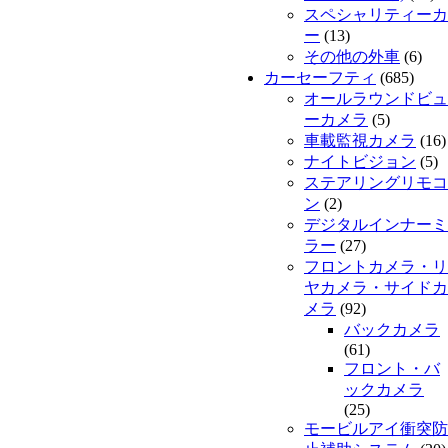
スペシャリティーカ
ー
(13)
その他の外車
(6)
カーセーフティ
(685)
オールラウンドビュ
ーカメラ
(5)
車載監視カメラ
(16)
ナイトビジョン
(5)
ステアリングリモコ
ン
(2)
デジタルインナーミ
ラー
(27)
フロントカメラ・リ
ヤカメラ・サイドカ
メラ
(92)
バックカメラ
(61)
フロント・バ
ックカメラ
(25)
モービルアイ衝突防