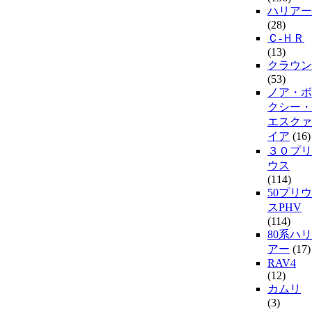
ハリアー
(28)
Ｃ-ＨＲ
(13)
クラウン
(53)
ノア・ボ
クシー・
エスクァ
イア
(16)
３０プリ
ウス
(114)
50プリウ
スPHV
(114)
80系ハリ
アー
(17)
RAV4
(12)
カムリ
(3)