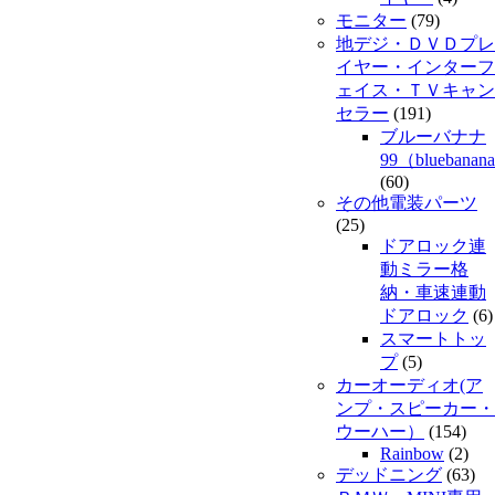
モニター
(79)
地デジ・ＤＶＤプレ
イヤー・インターフ
ェイス・ＴＶキャン
セラー
(191)
ブルーバナナ
99（bluebanan
(60)
その他電装パーツ
(25)
ドアロック連
動ミラー格
納・車速連動
ドアロック
(6)
スマートトッ
プ
(5)
カーオーディオ(ア
ンプ・スピーカー・
ウーハー）
(154)
Rainbow
(2)
デッドニング
(63)