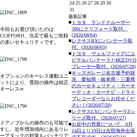
24
25
26
27
28
29
30
31
最新記事
■
トヨタ ランドクルーザー
300にクリフォード取付。
今回もお選び頂いたのは
(2026/08/04)
CLIFFORD、当店で最もご依頼
■
レクサスRXにパンテーラ取
の多いセキュリティです。
付。(2026/08/03)
■
トヨタ ヴェルファイアにユ
ピテルパンテーラと純正DVD
プレーヤー取付。(2026/07/28)
■
キッズガレージ名古屋予約状
オプションのキーレス連動ユニ
況 愛知県・岐阜県・三重県
ットにより、普段の操作は純正
のカーセキュリティ・カーオ
キーレスor
ーディオ・カーナビ・ドライ
ブレコーダーならお任せくだ
さい！(2026/07/28)
■
レクサスLXにパンテーラZシ
リーズ取付。(2026/07/27)
ドアノブからの操作のも可能で
■
お盆中の営業について。8月
すし、近年増加傾向にあるリレ
14日より19日は吉田海外出張
ーアタックの対策もバッチリで