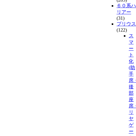
６０系ハ
リアー
(31)
プリウス
(122)
ス
マ
ー
ト
化
(助
手
席
後
部
座
席
リ
ヤ
ゲ
ー