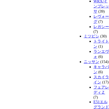
WRX/イ
ンプレッ
サ
(39)
レヴォー
グ
(7)
レガシー
(7)
ミツビシ
(30)
トライト
ン
(1)
ランエヴ
ォ
(6)
ニッサン
(154)
キャラバ
ン
(6)
スカイラ
イン
(17)
フェアレ
ディＺ
(7)
E51エル
グランド