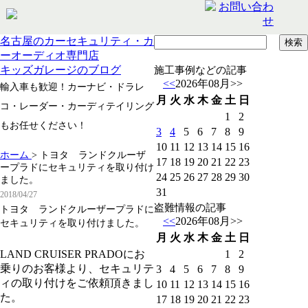
名古屋のカーセキュリティ・カ
ーオーディオ専門店
キッズガレージのブログ
施工事例などの記事
<<
2026年08月
>>
輸入車も歓迎！カーナビ・ドラレ
月
火
水
木
金
土
日
コ・レーダー・カーディテイリング
1
2
もお任せください！
3
4
5
6
7
8
9
10
11
12
13
14
15
16
ホーム
>
トヨタ ランドクルーザ
17
18
19
20
21
22
23
ープラドにセキュリティを取り付け
24
25
26
27
28
29
30
ました。
31
2018/04/27
盗難情報の記事
トヨタ ランドクルーザープラドに
<<
2026年08月
>>
セキュリティを取り付けました。
月
火
水
木
金
土
日
LAND CRUISER PRADOにお
1
2
乗りのお客様より、セキュリテ
3
4
5
6
7
8
9
ィの取り付けをご依頼頂きまし
10
11
12
13
14
15
16
た。
17
18
19
20
21
22
23