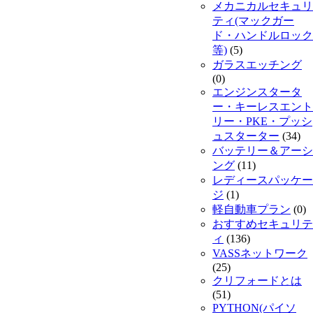
メカニカルセキュリ
ティ(マックガー
ド・ハンドルロック
等)
(5)
ガラスエッチング
(0)
エンジンスタータ
ー・キーレスエント
リー・PKE・プッシ
ュスターター
(34)
バッテリー＆アーシ
ング
(11)
レディースパッケー
ジ
(1)
軽自動車プラン
(0)
おすすめセキュリテ
ィ
(136)
VASSネットワーク
(25)
クリフォードとは
(51)
PYTHON(パイソ