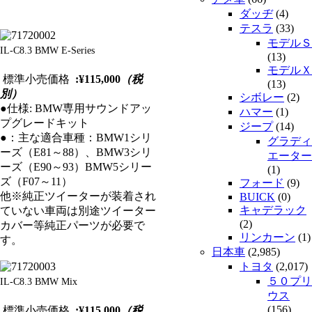
ダッヂ
(4)
テスラ
(33)
モデルＳ
IL-C8.3 BMW E-Series
(13)
モデルＸ
標準小売価格
:¥115,000
（税
(13)
別）
シボレー
(2)
●仕様: BMW専用サウンドアッ
ハマー
(1)
プグレードキット
ジープ
(14)
●：主な適合車種：BMW1シリ
グラディ
ーズ（E81～88）、BMW3シリ
エーター
ーズ（E90～93）BMW5シリー
(1)
ズ（F07～11）
フォード
(9)
他※純正ツイーターが装着され
BUICK
(0)
キャデラック
ていない車両は別途ツイーター
(2)
カバー等純正パーツが必要で
リンカーン
(1)
す。
日本車
(2,985)
トヨタ
(2,017)
５０プリ
IL-C8.3 BMW Mix
ウス
(156)
標準小売価格
:¥115,000
（税