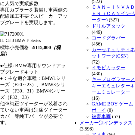
(522)
に人気で実績多数！
ＣＡＮ－ＩＮＶＡＤ
専用カプラーを装備し車両側の
ＥＲ（ＣＡＮインベ
配線加工不要でスピーカーアッ
ーダー)
(527)
プグレードを実現します。
ドリルアタック
(449)
コードグラバー
IL-C8.3 BMW F-Series
(456)
標準小売価格
:¥115,000
（税
カーセキュリティネ
別）
ットワーク(CSN)
(72)
●仕様: BMW専用サウンドアッ
イモビカッター
プグレードキット
(430)
●：主な適合車種：BMW1シリ
キープログラマー／
ーズ（F20～23）、BMW3シリ
キーエミュレターキ
ーズ（F30、31）BMW4シリー
ーエミュレーター
ズ（F32、33）
(16)
他※純正ツイーターが装着され
GAME BOY ゲーム
ていない車両は別途ツイーター
ボーイ
(8)
カバー等純正パーツが必要で
被害車両
(57)
す。
メーカー別インデックス
(3,596)
アメ車
(66)