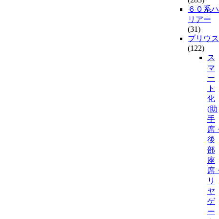
６０系ハ
リアー
(31)
プリウス
(122)
ス
マ
ー
ト
化
(助
手
席
後
部
座
席
リ
ヤ
ゲ
ー