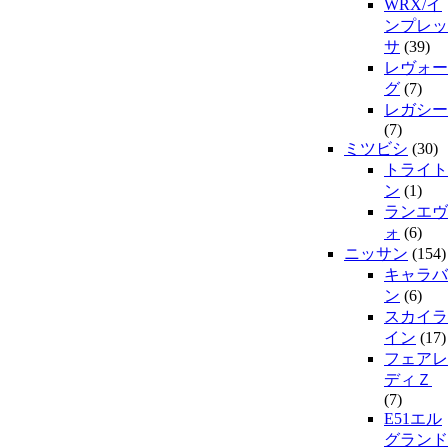
WRX/イ
ンプレッ
サ
(39)
レヴォー
グ
(7)
レガシー
(7)
ミツビシ
(30)
トライト
ン
(1)
ランエヴ
ォ
(6)
ニッサン
(154)
キャラバ
ン
(6)
スカイラ
イン
(17)
フェアレ
ディＺ
(7)
E51エル
グランド