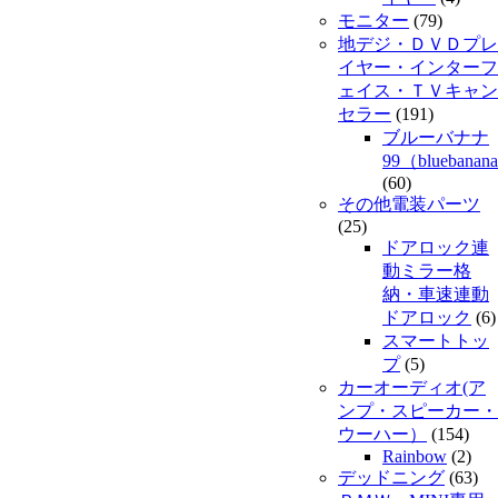
モニター
(79)
地デジ・ＤＶＤプレ
イヤー・インターフ
ェイス・ＴＶキャン
セラー
(191)
ブルーバナナ
99（bluebanan
(60)
その他電装パーツ
(25)
ドアロック連
動ミラー格
納・車速連動
ドアロック
(6)
スマートトッ
プ
(5)
カーオーディオ(ア
ンプ・スピーカー・
ウーハー）
(154)
Rainbow
(2)
デッドニング
(63)