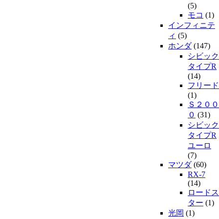
(5)
モコ
(1)
インフィニテ
ィ
(5)
ホンダ
(147)
シビック
タイプR
(14)
フリード
(1)
Ｓ２００
０
(31)
シビック
タイプR
ユーロ
(7)
マツダ
(60)
RX-7
(14)
ロードス
ター
(1)
光岡
(1)