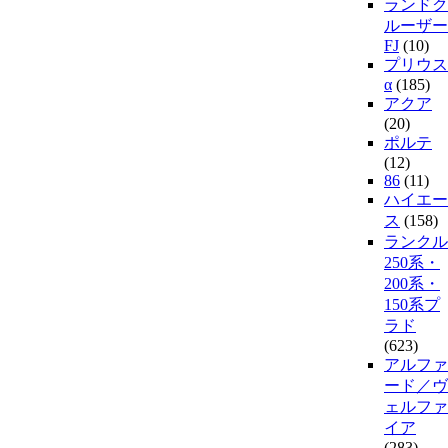
ランドク
ルーザー
FJ
(10)
プリウス
α
(185)
アクア
(20)
ポルテ
(12)
86
(11)
ハイエー
ス
(158)
ランクル
250系・
200系・
150系プ
ラド
(623)
アルファ
ード／ヴ
ェルファ
イア
(283)