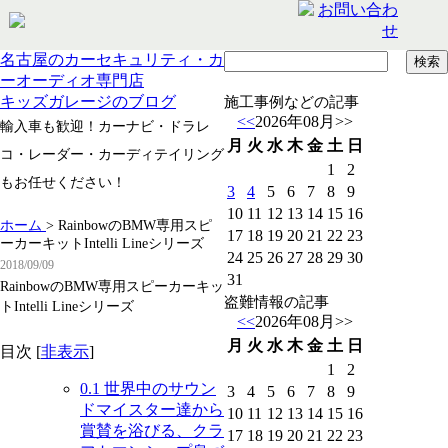
名古屋のカーセキュリティ・カ
ーオーディオ専門店
キッズガレージのブログ
施工事例などの記事
<<
2026年08月
>>
輸入車も歓迎！カーナビ・ドラレ
月
火
水
木
金
土
日
コ・レーダー・カーディテイリング
1
2
もお任せください！
3
4
5
6
7
8
9
10
11
12
13
14
15
16
ホーム
>
RainbowのBMW専用スピ
17
18
19
20
21
22
23
ーカーキットIntelli Lineシリーズ
24
25
26
27
28
29
30
2018/09/09
31
RainbowのBMW専用スピーカーキッ
盗難情報の記事
トIntelli Lineシリーズ
<<
2026年08月
>>
月
火
水
木
金
土
日
目次
[
非表示
]
1
2
0.1
世界中のサウン
3
4
5
6
7
8
9
ドマイスター達から
10
11
12
13
14
15
16
賞賛を浴びる、クラ
17
18
19
20
21
22
23