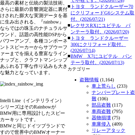
で不在です。(2026/07/24)
最高の素材と伝統の製法技術、
■
トヨタ ランドクルーザー70
さらに最新の音響測定器に裏付
にクリフォードG6システム取
けされた膨大な実測データを基
付。(2026/07/21)
に生み出される、『rainbow』
■
レクサスRXにユピテル パ
ならではの珠玉のナチュラルサ
ンテーラ取付。(2026/07/20)
ウンド。話題の高性能DSPから
■
トヨタ ランドクルーザー
パワーアンプ、各種コンポーネ
300にクリフォード取付。
ントスピーカーからサブウーフ
(2026/07/14)
ァーまでを揃える豊富なライン
■
BMW X7にユピテル パン
ナップと、クラフトマンシップ
テーラ取付。(2026/07/13)
あふれる丁寧な作り込みも大き
カテゴリー
な魅力となっています。
盗難情報
(1,164)
車上荒らし
(233)
ナンバープレート盗
難
(106)
Intelli Line（インテリライン）
部品盗難
(117)
シリーズはそのRainbowが
車両盗難
(795)
BMW用に専用設計したスピー
器物損壊
(75)
カーキットです。
車庫侵入
(409)
BMWと同じドイツブランドで
リレーアタック
すので世界中のBMWオーナー