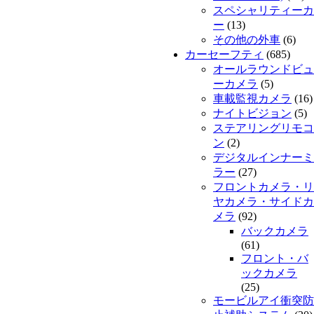
スペシャリティーカ
ー
(13)
その他の外車
(6)
カーセーフティ
(685)
オールラウンドビュ
ーカメラ
(5)
車載監視カメラ
(16)
ナイトビジョン
(5)
ステアリングリモコ
ン
(2)
デジタルインナーミ
ラー
(27)
フロントカメラ・リ
ヤカメラ・サイドカ
メラ
(92)
バックカメラ
(61)
フロント・バ
ックカメラ
(25)
モービルアイ衝突防