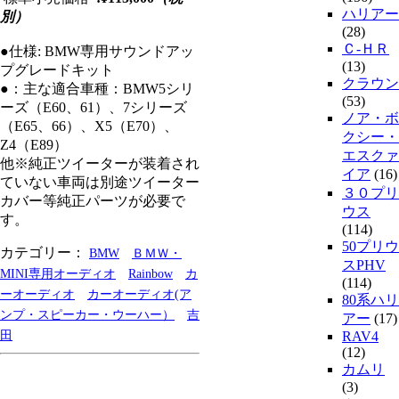
ハリアー
別）
(28)
Ｃ-ＨＲ
●仕様: BMW専用サウンドアッ
(13)
プグレードキット
クラウン
●：主な適合車種：BMW5シリ
(53)
ーズ（E60、61）、7シリーズ
ノア・ボ
（E65、66）、X5（E70）、
クシー・
Z4（E89）
エスクァ
他※純正ツイーターが装着され
イア
(16)
ていない車両は別途ツイーター
３０プリ
カバー等純正パーツが必要で
ウス
す。
(114)
50プリウ
カテゴリー：
BMW
ＢＭＷ・
スPHV
MINI専用オーディオ
Rainbow
カ
(114)
ーオーディオ
カーオーディオ(ア
80系ハリ
ンプ・スピーカー・ウーハー）
吉
アー
(17)
田
RAV4
(12)
カムリ
(3)