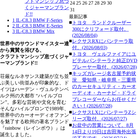
フトマンシップ息づ
24
25
26
27
28
29
30
くジャーマンブラン
31
ド!!
最新記事
1
IL-C8.3 BMW F-Series
■
トヨタ ランドクルーザー
2
IL-C8.3 BMW E-Series
300にクリフォード取付。
3
IL-C8.3 BMW Mix
(2026/08/04)
■
レクサスRXにパンテーラ取
世界中のサウンドマイスター達
付。(2026/08/03)
から賞賛を浴びる、
■
トヨタ ヴェルファイアにユ
クラフトマンシップ息づくジャ
ピテルパンテーラと純正DVD
ーマンブランド!!
プレーヤー取付。(2026/07/28)
■
キッズガレージ名古屋予約状
荘厳なルネサンス建築が立ち並
況 愛知県・岐阜県・三重県
ぶ美しい街並みが印象的な、ド
のカーセキュリティ・カーオ
イツはハーデン・ヴュルテンベ
ーディオ・カーナビ・ドライ
ルク州の大都市 “ハイルブロ
ブレコーダーならお任せくだ
ン”。多彩な芸術や文化を育む
さい！(2026/07/28)
そんなハイルブロンで1989年、
■
レクサスLXにパンテーラZシ
世界中のカーオーディオファン
リーズ取付。(2026/07/27)
を魅了する欧州の著名ブランド
■
お盆中の営業について。8月
『rainbow（レインボウ）』は
14日より19日は吉田海外出張
誕生しました。