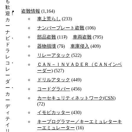
も
歓
盗難情報
(1,164)
迎！
車上荒らし
(233)
カ
ー
ナンバープレート盗難
(106)
ナ
部品盗難
(117)
車両盗難
(795)
ビ・
ド
器物損壊
(75)
車庫侵入
(409)
ラ
リレーアタック
(522)
レ
コ・
ＣＡＮ－ＩＮＶＡＤＥＲ（ＣＡＮインベ
レ
ーダー)
(527)
ー
ドリルアタック
(449)
ダ
ー・
コードグラバー
(456)
カ
カーセキュリティネットワーク(CSN)
ー
(72)
デ
イモビカッター
(430)
ィ
テ
キープログラマー／キーエミュレターキ
イ
ーエミュレーター
(16)
リ