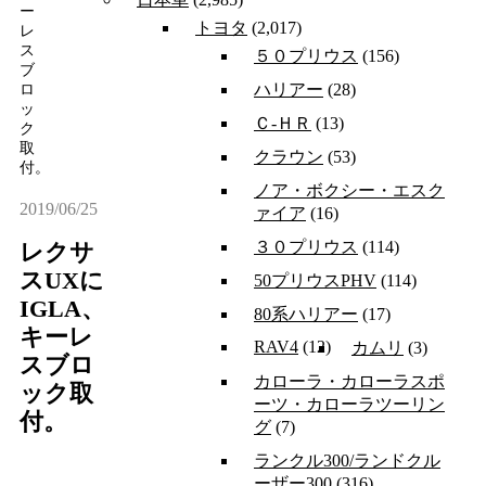
ー
トヨタ
(2,017)
レ
ス
５０プリウス
(156)
ブ
ハリアー
(28)
ロ
ッ
Ｃ-ＨＲ
(13)
ク
取
クラウン
(53)
付。
ノア・ボクシー・エスク
2019/06/25
ァイア
(16)
３０プリウス
(114)
レクサ
スUXに
50プリウスPHV
(114)
IGLA、
80系ハリアー
(17)
キーレ
RAV4
(12)
カムリ
(3)
スブロ
カローラ・カローラスポ
ック取
ーツ・カローラツーリン
付。
グ
(7)
ランクル300/ランドクル
ーザー300
(316)