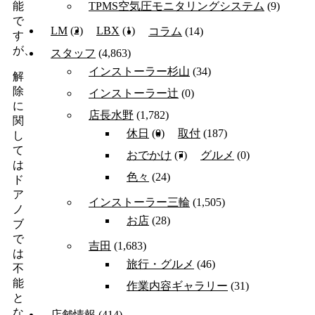
TPMS空気圧モニタリングシステム
(9)
能
で
LM
(2)
LBX
(1)
コラム
(14)
す
が、
スタッフ
(4,863)
インストーラー杉山
(34)
解
除
インストーラー辻
(0)
に
店長水野
(1,782)
関
休日
(0)
取付
(187)
し
て
おでかけ
(7)
グルメ
(0)
は
色々
(24)
ド
ア
インストーラー三輪
(1,505)
ノ
お店
(28)
ブ
で
吉田
(1,683)
は
旅行・グルメ
(46)
不
能
作業内容ギャラリー
(31)
と
な
店舗情報
(414)