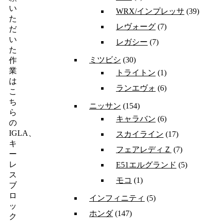
い
WRX/インプレッサ
(39)
た
レヴォーグ
(7)
だ
い
レガシー
(7)
た
ミツビシ
(30)
作
業
トライトン
(1)
は
ランエヴォ
(6)
こ
ち
ニッサン
(154)
ら
キャラバン
(6)
の
IGLA、
スカイライン
(17)
キ
フェアレディＺ
(7)
ー
レ
E51エルグランド
(5)
ス
モコ
(1)
ブ
ロ
インフィニティ
(5)
ッ
ホンダ
(147)
ク