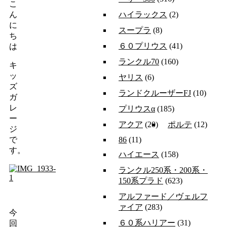
こ
ハイラックス
(2)
ん
に
スープラ
(8)
ち
６０プリウス
(41)
は
ランクル70
(160)
キ
ッ
ヤリス
(6)
ズ
ランドクルーザーFJ
(10)
ガ
レ
プリウスα
(185)
ー
アクア
(20)
ポルテ
(12)
ジ
86
(11)
で
す。
ハイエース
(158)
ランクル250系・200系・
150系プラド
(623)
アルファード／ヴェルフ
ァイア
(283)
今
６０系ハリアー
(31)
回