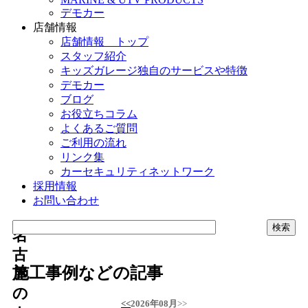
デモカー
店舗情報
店舗情報 トップ
スタッフ紹介
キッズガレージ独自のサービスや特徴
デモカー
ブログ
お役立ちコラム
よくあるご質問
ご利用の流れ
リンク集
カーセキュリティネットワーク
採用情報
お問い合わせ
名
古
施工事例などの記事
屋
の
<<
2026年08月
>>