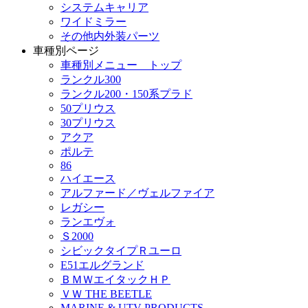
システムキャリア
ワイドミラー
その他内外装パーツ
車種別ページ
車種別メニュー トップ
ランクル300
ランクル200・150系プラド
50プリウス
30プリウス
アクア
ポルテ
86
ハイエース
アルファード／ヴェルファイア
レガシー
ランエヴォ
Ｓ2000
シビックタイプＲユーロ
E51エルグランド
ＢＭＷエイタックＨＰ
ＶＷ THE BEETLE
MARINE & UTV PRODUCTS