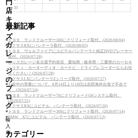
門
31
店
キ
最新記事
ッ
ズ
■
トヨタ ランドクルーザー300にクリフォード取付。(2026/08/04)
ガ
■
レクサスRXにパンテーラ取付。(2026/08/03)
■
トヨタ ヴェルファイアにユピテルパンテーラと純正DVDプレーヤー
レ
取付。(2026/07/28)
ー
■
キッズガレージ名古屋予約状況 愛知県・岐阜県・三重県のカーセキ
ュリティ・カーオーディオ・カーナビ・ドライブレコーダーならお任
ジ
せください！(2026/07/28)
の
■
レクサスLXにパンテーラZシリーズ取付。(2026/07/27)
■
お盆中の営業について。8月14日より19日は吉田海外出張で不在で
ブ
す。(2026/07/24)
■
トヨタ ランドクルーザー70にクリフォードG6システム取付。
ロ
(2026/07/21)
グ
■
レクサスRXにユピテル パンテーラ取付。(2026/07/20)
■
トヨタ ランドクルーザー300にクリフォード取付。(2026/07/14)
■
BMW X7にユピテル パンテーラ取付。(2026/07/13)
輸
入
カテゴリー
車