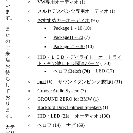
VW専用オーディオ
(1)
い
メルセデスベンツ専用オーディオ
(1)
ま
す。
おすすめカーオーディオ
(95)
Package 1～10
(10)
ま
た
Package11～20
(7)
の
Package 21～30
(10)
ご
来
HID・ＬＥＤ・デイライト・オートライ
店
ト・その他ＬＥＤ関連パーツ
(130)
お
LED
(17)
ベロフ(Belof)
(70)
待
ち
ipod
(1)
サウンドダンピング(防振)
(31)
し
Groove Audio System
(7)
て
お
GROUND ZERO for BMW
(1)
り
Rockford Direct Fitment Speakers
(1)
ま
HID・LED
(22)
オーディオ
(130)
す。
ベロフ
(14)
ナビ
(69)
カテ