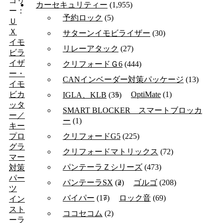
ゴリ
カーセキュリティー
(1,955)
ー：
予約ロック
(5)
Ｕ
Ｘ
サターンイモビライザー
(30)
イモ
リレーアタック
(27)
ビラ
イザ
クリフォードＧ6
(444)
ー・
CANインベーダー対策パッケージ
(13)
イモ
OptiMate
(1)
ビカ
IGLA、KLB
(35)
ッタ
SMART BLOCKER スマートブロッカ
ー／
ー
(1)
キー
クリフォードG5
(225)
プロ
グラ
クリフォードマトリックス
(72)
マー
パンテーラＺシリーズ
(473)
対策
パー
パンテーラSX
(2)
ゴルゴ
(208)
ツ
バイパー
(17)
ロック音
(69)
イン
スト
ココセコム
(2)
ーラ