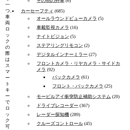
その他の外車
(6)
一
つ、
カーセーフティ
(685)
車
オールラウンドビューカメラ
(5)
両
車載監視カメラ
(16)
ロ
ッ
ナイトビジョン
(5)
ク
ステアリングリモコン
(2)
の
際
デジタルインナーミラー
(27)
は
フロントカメラ・リヤカメラ・サイドカ
ス
メラ
(92)
マ
バックカメラ
(61)
ー
ト
フロント・バックカメラ
(25)
キ
ー
モービルアイ衝突防止補助システム
(20)
で
ドライブレコーダー
(367)
ロ
ッ
レーダー探知機
(289)
ク
クルーズコントロール
(45)
可