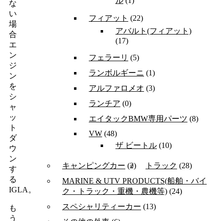
ル
(1)
な
い
フィアット
(22)
場
アバルト(フィアット)
合
(17)
エ
ン
フェラーリ
(5)
ジ
ランボルギーニ
(1)
ン
を
アルファロメオ
(3)
シ
ランチア
(0)
ャ
ッ
エイタックBMW専用パーツ
(8)
ト
VW
(48)
ダ
ザ ビートル
(10)
ウ
ン
キャンピングカー
(2)
トラック
(28)
す
る
MARINE & UTV PRODUCTS(船舶・バイ
IGLA。
ク・トラック・重機・農機等)
(24)
スペシャリティーカー
(13)
も
う