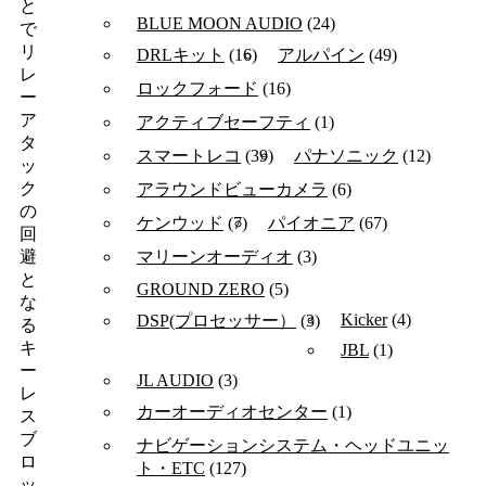
と
BLUE MOON AUDIO
(24)
で
リ
DRLキット
(16)
アルパイン
(49)
レ
ロックフォード
(16)
ー
ア
アクティブセーフティ
(1)
タ
スマートレコ
(39)
パナソニック
(12)
ッ
ク
アラウンドビューカメラ
(6)
の
ケンウッド
(7)
パイオニア
(67)
回
マリーンオーディオ
(3)
避
と
GROUND ZERO
(5)
な
Kicker
(4)
DSP(プロセッサー）
(3)
る
キ
JBL
(1)
ー
JL AUDIO
(3)
レ
カーオーディオセンター
(1)
ス
ブ
ナビゲーションシステム・ヘッドユニッ
ロ
ト・ETC
(127)
ッ