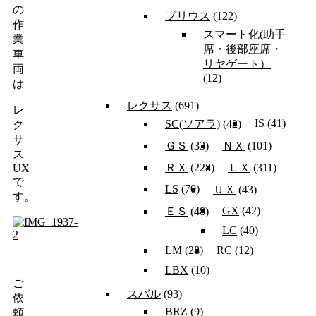
の
プリウス
(122)
作
スマート化(助手
業
席・後部座席・
車
リヤゲート）
両
(12)
は
レクサス
(691)
レ
IS
(41)
SC(ソアラ)
(42)
ク
サ
ＧＳ
(33)
ＮＸ
(101)
ス
ＲＸ
(228)
ＬＸ
(311)
UX
で
LS
(70)
ＵＸ
(43)
す。
GX
(42)
ＥＳ
(48)
LC
(40)
LM
(28)
RC
(12)
LBX
(10)
ご
スバル
(93)
依
BRZ
(9)
頼