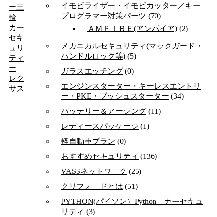
イモビライザー・イモビカッター／キー
ー三
プログラマー対策パーツ
(70)
輪
カー
ＡＭＰＩＲＥ(アンパイア)
(2)
セキ
メカニカルセキュリティ(マックガード・
ュリ
ハンドルロック等)
(5)
ティ
ー
ガラスエッチング
(0)
レク
エンジンスターター・キーレスエントリ
サス
ー・PKE・プッシュスターター
(34)
バッテリー＆アーシング
(11)
レディースパッケージ
(1)
軽自動車プラン
(0)
おすすめセキュリティ
(136)
VASSネットワーク
(25)
クリフォードとは
(51)
PYTHON(パイソン）Python カーセキュ
リティ
(3)