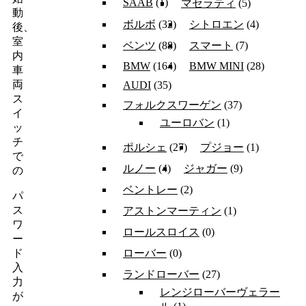
SAAB
(1)
マセラティ
(5)
動
ボルボ
(32)
シトロエン
(4)
後、
室
ベンツ
(88)
スマート
(7)
内
BMW
(164)
BMW MINI
(28)
車
両
AUDI
(35)
ス
フォルクスワーゲン
(37)
イ
ユーロバン
(1)
ッ
チ
ポルシェ
(27)
プジョー
(1)
で
ルノー
(4)
ジャガー
(9)
の
ベントレー
(2)
パ
ス
アストンマーティン
(1)
ワ
ロールスロイス
(0)
ー
ローバー
(0)
ド
入
ランドローバー
(27)
力
レンジローバーヴェラー
が