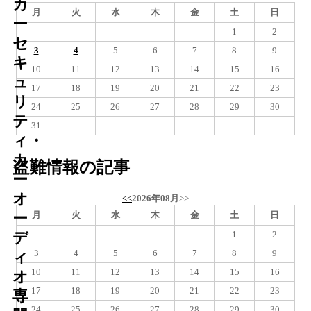
カ
月
火
水
木
金
土
日
ー
1
2
セ
3
4
5
6
7
8
9
キ
10
11
12
13
14
15
16
ュ
17
18
19
20
21
22
23
リ
24
25
26
27
28
29
30
テ
31
ィ・
カ
盗難情報の記事
ー
オ
<<
2026年08月
>>
月
火
水
木
金
土
日
ー
1
2
デ
3
4
5
6
7
8
9
ィ
10
11
12
13
14
15
16
オ
17
18
19
20
21
22
23
専
24
25
26
27
28
29
30