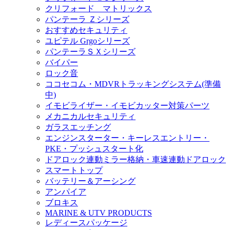
クリフォード マトリックス
パンテーラ Ｚシリーズ
おすすめセキュリティ
ユピテル Grgoシリーズ
パンテーラＳＸシリーズ
バイパー
ロック音
ココセコム・MDVRトラッキングシステム(準備
中)
イモビライザー・イモビカッター対策パーツ
メカニカルセキュリティ
ガラスエッチング
エンジンスターター・キーレスエントリー・
PKE・プッシュスタート化
ドアロック連動ミラー格納・車速連動ドアロック
スマートトップ
バッテリー＆アーシング
アンパイア
ブロキス
MARINE & UTV PRODUCTS
レディースパッケージ