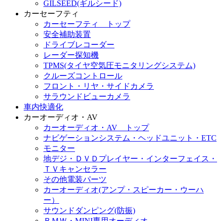
GILSEED(ギルシード)
カーセーフティ
カーセーフティ トップ
安全補助装置
ドライブレコーダー
レーダー探知機
TPMS(タイヤ空気圧モニタリングシステム)
クルーズコントロール
フロント・リヤ・サイドカメラ
サラウンドビューカメラ
車内快適化
カーオーディオ・AV
カーオーディオ・AV トップ
ナビゲーションシステム・ヘッドユニット・ETC
モニター
地デジ・ＤＶＤプレイヤー・インターフェイス・
ＴＶキャンセラー
その他電装パーツ
カーオーディオ(アンプ・スピーカー・ウーハ
ー）
サウンドダンピング(防振)
ＢＭＷ・MINI専用オーディオ