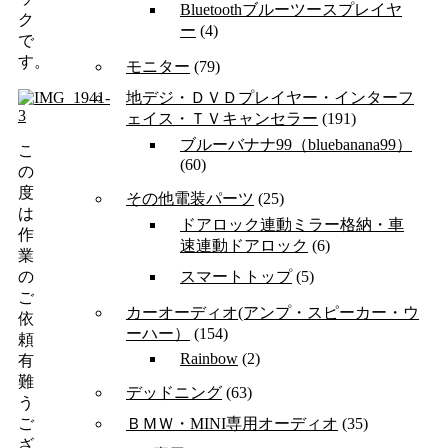
Bluetoothブルーツースプレイヤ
ク
ー
(4)
で
す。
モニター
(79)
地デジ・ＤＶＤプレイヤー・インターフ
ェイス・ＴＶキャンセラー
(191)
ブルーバナナ99（bluebanana99）
こ
(60)
の
度
その他電装パーツ
(25)
は
ドアロック連動ミラー格納・車
作
速連動ドアロック
(6)
業
スマートトップ
(5)
の
ご
カーオーディオ(アンプ・スピーカー・ウ
依
ーハー）
(154)
頼
Rainbow
(2)
有
難
デッドニング
(63)
う
ＢＭＷ・MINI専用オーディオ
(35)
ご
ざ