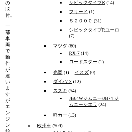
シビックタイプR
(14)
の
取
フリード
(1)
付。
Ｓ２０００
(31)
一
シビックタイプRユーロ
部
(7)
車
両
マツダ
(60)
で
RX-7
(14)
動
ロードスター
(1)
作
が
光岡
(1)
イスズ
(0)
違
ダイハツ
(12)
い
ま
スズキ
(54)
す
JB64Wジムニー/JB74 ジ
が
ムニーシエラ
(24)
エ
ン
軽カー
(13)
ジ
ン
欧州車
(509)
始