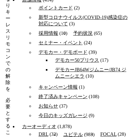
り
ポイントカード
(2)
キ
新型コロナウイルス(COVID-19)感染症の
ー
対応について
(3)
レ
ス
採用情報
(10)
予約状況
(65)
リ
セミナー・イベント
(24)
モ
コ
デモカー・デモボード
(39)
ン
デモカー50プリウス
(17)
で
デモカーJB64Wジムニー/JB74 ジ
の
ムニーシエラ
(10)
解
除
キャンペーン情報
(1)
を
終了済みキャンペーン
(108)
必
お知らせ
(37)
要
と
今日のキッズガレージ
(9)
す
る
カーオーディオ
(1,878)
こ
DRL
(32)
FOCAL
(28)
ユピテル
(983)