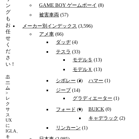
GAME BOY ゲームボーイ
(8)
ン
グ
被害車両
(57)
も
お
メーカー別インデックス
(3,596)
任
アメ車
(66)
せ
ダッヂ
(4)
く
だ
テスラ
(33)
さ
モデルＳ
(13)
い！
モデルＸ
(13)
ホ
シボレー
(2)
ハマー
(1)
ー
ム
ジープ
(14)
>
グラディエーター
(1)
レ
ク
BUICK
(0)
フォード
(9)
サ
ス
キャデラック
(2)
UX
に
リンカーン
(1)
IGLA、
キ
日本車
(2,985)