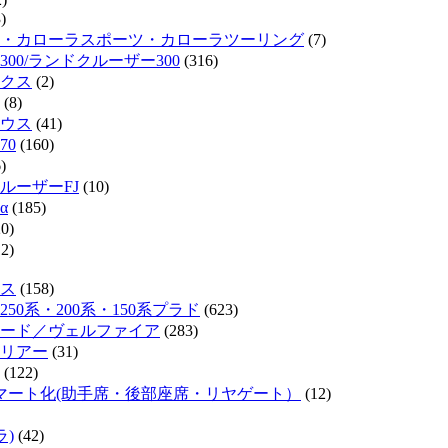
)
・カローラスポーツ・カローラツーリング
(7)
300/ランドクルーザー300
(316)
クス
(2)
(8)
ウス
(41)
70
(160)
)
ルーザーFJ
(10)
α
(185)
0)
2)
ス
(158)
50系・200系・150系プラド
(623)
ード／ヴェルファイア
(283)
リアー
(31)
(122)
マート化(助手席・後部座席・リヤゲート）
(12)
ラ)
(42)