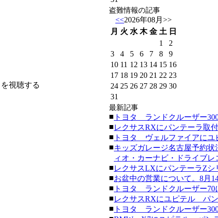
盗難情報の記事
<<
2026年08月
>>
月
火
水
木
金
土
日
1
2
3
4
5
6
7
8
9
10
11
12
13
14
15
16
17
18
19
20
21
22
23
クを視聴する
24
25
26
27
28
29
30
31
最新記事
■
トヨタ ランドクルーザー300にク
■
レクサスRXにパンテーラ取付。(20
■
トヨタ ヴェルファイアにユピテ
■
キッズガレージ名古屋予約状
ィオ・カーナビ・ドライブレコーダ
■
レクサスLXにパンテーラZシリーズ
■
お盆中の営業について。8月14日
■
トヨタ ランドクルーザー70にク
■
レクサスRXにユピテル パンテーラ
■
トヨタ ランドクルーザー300にク