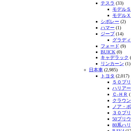
テスラ
(33)
モデルＳ
モデルＸ
シボレー
(2)
ハマー
(1)
ジープ
(14)
グラディ
フォード
(9)
BUICK
(0)
キャデラック
(
リンカーン
(1)
日本車
(2,985)
トヨタ
(2,017)
５０プリ
ハリアー
Ｃ-ＨＲ
(
クラウン
ノア・ボ
３０プリ
50プリウ
80系ハ
RAV4
(12