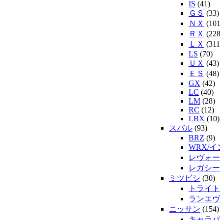
IS
(41)
ＧＳ
(33)
ＮＸ
(101
ＲＸ
(228
ＬＸ
(311
LS
(70)
ＵＸ
(43)
ＥＳ
(48)
GX
(42)
LC
(40)
LM
(28)
RC
(12)
LBX
(10)
スバル
(93)
BRZ
(9)
WRX/
レヴォー
レガシー
ミツビシ
(30)
トライト
ランエヴ
ニッサン
(154)
キャラバ