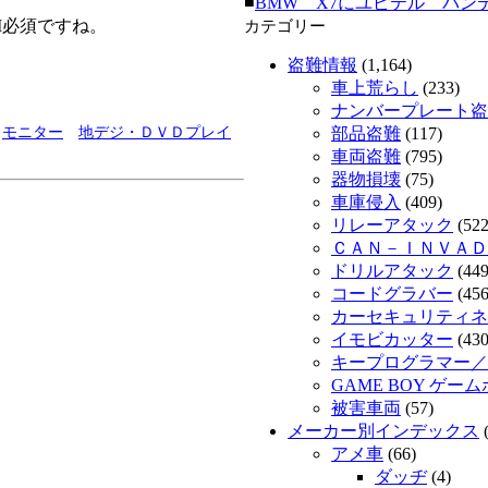
■
BMW X7にユピテル パンテーラ
I必須ですね。
カテゴリー
盗難情報
(1,164)
車上荒らし
(233)
ナンバープレート盗
モニター
地デジ・ＤＶＤプレイ
部品盗難
(117)
車両盗難
(795)
器物損壊
(75)
車庫侵入
(409)
リレーアタック
(522
ＣＡＮ－ＩＮＶＡＤ
ドリルアタック
(449
コードグラバー
(456
カーセキュリティネッ
イモビカッター
(430
キープログラマー／
GAME BOY ゲー
被害車両
(57)
メーカー別インデックス
(
アメ車
(66)
ダッヂ
(4)