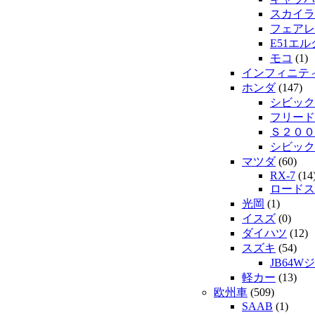
スカイラ
フェアレ
E51エ
モコ
(1)
インフィニテ
ホンダ
(147)
シビック
フリード
Ｓ２００
シビック
マツダ
(60)
RX-7
(14
ロードス
光岡
(1)
イスズ
(0)
ダイハツ
(12)
スズキ
(54)
JB64W
軽カー
(13)
欧州車
(509)
SAAB
(1)