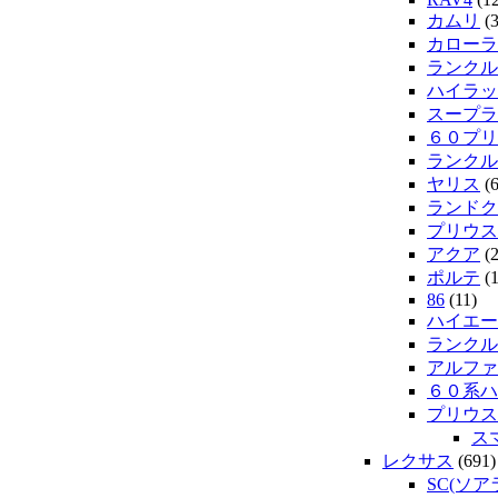
カムリ
(3
カローラ
ランクル
ハイラッ
スープラ
６０プリ
ランクル
ヤリス
(6
ランドク
プリウス
アクア
(2
ポルテ
(1
86
(11)
ハイエー
ランクル2
アルファ
６０系ハ
プリウス
ス
レクサス
(691)
SC(ソア