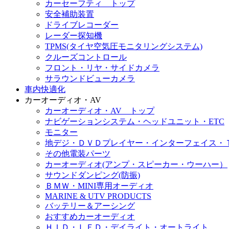
カーセーフティ トップ
安全補助装置
ドライブレコーダー
レーダー探知機
TPMS(タイヤ空気圧モニタリングシステム)
クルーズコントロール
フロント・リヤ・サイドカメラ
サラウンドビューカメラ
車内快適化
カーオーディオ・AV
カーオーディオ・AV トップ
ナビゲーションシステム・ヘッドユニット・ETC
モニター
地デジ・ＤＶＤプレイヤー・インターフェイス・
その他電装パーツ
カーオーディオ(アンプ・スピーカー・ウーハー）
サウンドダンピング(防振)
ＢＭＷ・MINI専用オーディオ
MARINE & UTV PRODUCTS
バッテリー＆アーシング
おすすめカーオーディオ
ＨＩＤ・ＬＥＤ・デイライト・オートライト