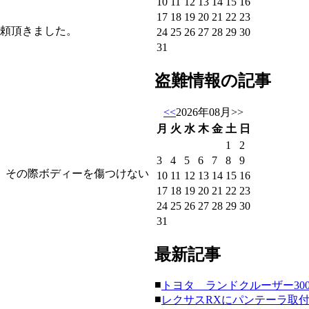
10
11
12
13
14
15
16
17
18
19
20
21
22
23
依頼頂きました。
24
25
26
27
28
29
30
31
盗難情報の記事
<<
2026年08月
>>
月
火
水
木
金
土
日
1
2
3
4
5
6
7
8
9
、その際ボディーを傷つけない
10
11
12
13
14
15
16
17
18
19
20
21
22
23
24
25
26
27
28
29
30
31
最新記事
■
トヨタ ランドクルーザー300にク
■
レクサスRXにパンテーラ取付。(20