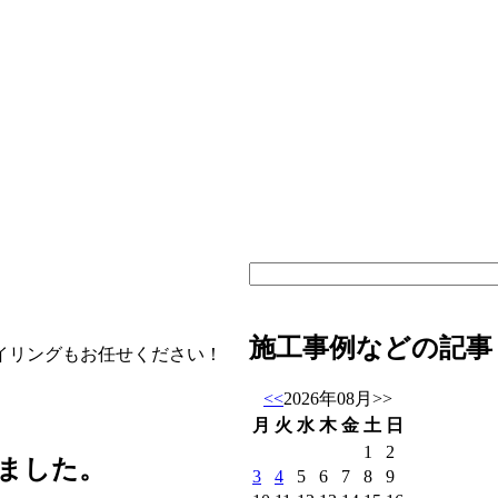
施工事例などの記事
イリングもお任せください！
<<
2026年08月
>>
月
火
水
木
金
土
日
1
2
ました。
3
4
5
6
7
8
9