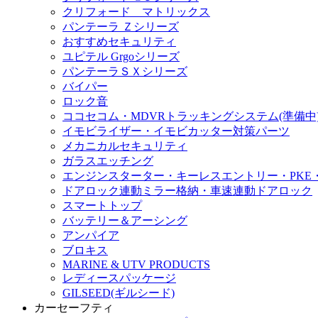
クリフォード マトリックス
パンテーラ Ｚシリーズ
おすすめセキュリティ
ユピテル Grgoシリーズ
パンテーラＳＸシリーズ
バイパー
ロック音
ココセコム・MDVRトラッキングシステム(準備中
イモビライザー・イモビカッター対策パーツ
メカニカルセキュリティ
ガラスエッチング
エンジンスターター・キーレスエントリー・PKE
ドアロック連動ミラー格納・車速連動ドアロック
スマートトップ
バッテリー＆アーシング
アンパイア
ブロキス
MARINE & UTV PRODUCTS
レディースパッケージ
GILSEED(ギルシード)
カーセーフティ