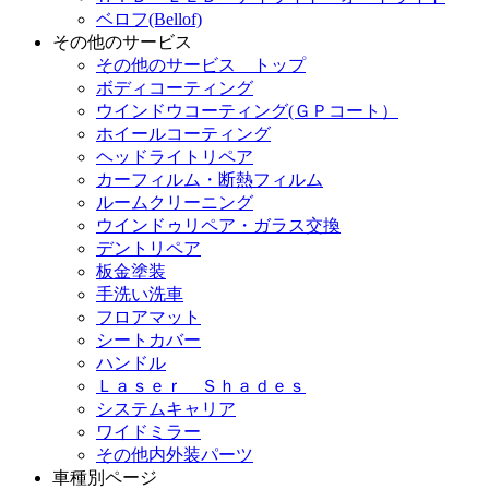
ベロフ(Bellof)
その他のサービス
その他のサービス トップ
ボディコーティング
ウインドウコーティング(ＧＰコート）
ホイールコーティング
ヘッドライトリペア
カーフィルム・断熱フィルム
ルームクリーニング
ウインドゥリペア・ガラス交換
デントリペア
板金塗装
手洗い洗車
フロアマット
シートカバー
ハンドル
Ｌａｓｅｒ Ｓｈａｄｅｓ
システムキャリア
ワイドミラー
その他内外装パーツ
車種別ページ