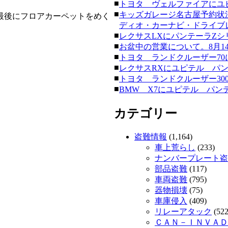
■
トヨタ ヴェルファイアにユピテ
■
キッズガレージ名古屋予約状
最後にフロアカーペットをめく
ディオ・カーナビ・ドライブレコー
■
レクサスLXにパンテーラZシリーズ
■
お盆中の営業について。8月14日
■
トヨタ ランドクルーザー70にク
■
レクサスRXにユピテル パンテーラ
■
トヨタ ランドクルーザー300にク
■
BMW X7にユピテル パンテーラ
カテゴリー
盗難情報
(1,164)
車上荒らし
(233)
ナンバープレート盗
部品盗難
(117)
車両盗難
(795)
器物損壊
(75)
車庫侵入
(409)
リレーアタック
(522
ＣＡＮ－ＩＮＶＡＤ