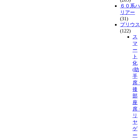
６０系ハ
リアー
(31)
プリウス
(122)
ス
マ
ー
ト
化
(助
手
席
後
部
座
席
リ
ヤ
ゲ
ー