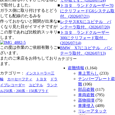
で不在です。(2026/07/24)
で取付しました。
■
トヨタ ランドクルーザー70
ガラス側に取り付けするとどう
にクリフォードG6システム取
しても配線のたるみを
付。(2026/07/21)
作っておかないと開閉が出来な
■
レクサスRXにユピテル パ
くなり見た目がイマイチですが
ンテーラ取付。(2026/07/20)
この形であれば比較的スッキリ
■
トヨタ ランドクルーザー
します。
300にクリフォード取付。
(2026/07/14)
この度は作業のご依頼有難うご
■
BMW X7にユピテル パン
ざいます。
テーラ取付。(2026/07/13)
またのご来店をお待ちしており
カテゴリー
ます。
盗難情報
(1,164)
カテゴリー：
車上荒らし
(233)
インストーラー三
ナンバープレート盗
輪
カーセーフティ
トヨタ
ドラ
難
(106)
イブレコーダー
ユピテル
ランク
部品盗難
(117)
ル250系・200系・150系プラド
車両盗難
(795)
器物損壊
(75)
車庫侵入
(409)
リレーアタック