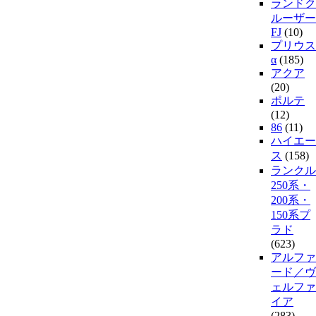
ランドク
ルーザー
FJ
(10)
プリウス
α
(185)
アクア
(20)
ポルテ
(12)
86
(11)
ハイエー
ス
(158)
ランクル
250系・
200系・
150系プ
ラド
(623)
アルファ
ード／ヴ
ェルファ
イア
(283)