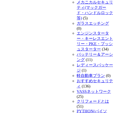
メカニカルセキュリ
ティ(マックガー
ド・ハンドルロック
等)
(5)
ガラスエッチング
(0)
エンジンスタータ
ー・キーレスエント
リー・PKE・プッシ
ュスターター
(34)
バッテリー＆アーシ
ング
(11)
レディースパッケー
ジ
(1)
軽自動車プラン
(0)
おすすめセキュリテ
ィ
(136)
VASSネットワーク
(25)
クリフォードとは
(51)
PYTHON(パイソ