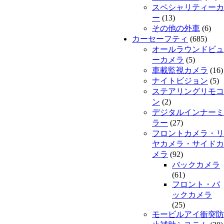
スペシャリティーカ
ー
(13)
その他の外車
(6)
カーセーフティ
(685)
オールラウンドビュ
ーカメラ
(5)
車載監視カメラ
(16)
ナイトビジョン
(5)
ステアリングリモコ
ン
(2)
デジタルインナーミ
ラー
(27)
フロントカメラ・リ
ヤカメラ・サイドカ
メラ
(92)
バックカメラ
(61)
フロント・バ
ックカメラ
(25)
モービルアイ衝突防