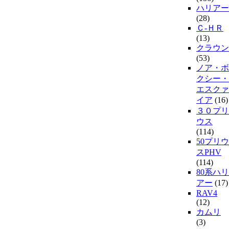
ハリアー
(28)
Ｃ-ＨＲ
(13)
クラウン
(53)
ノア・ボ
クシー・
エスクァ
イア
(16)
３０プリ
ウス
(114)
50プリウ
スPHV
(114)
80系ハリ
アー
(17)
RAV4
(12)
カムリ
(3)