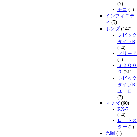
(5)
モコ
(1)
インフィニテ
ィ
(5)
ホンダ
(147)
シビック
タイプR
(14)
フリード
(1)
Ｓ２００
０
(31)
シビック
タイプR
ユーロ
(7)
マツダ
(60)
RX-7
(14)
ロードス
ター
(1)
光岡
(1)