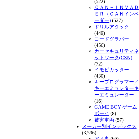
(522)
ＣＡＮ－ＩＮＶＡＤ
ＥＲ（ＣＡＮインベ
ーダー)
(527)
ドリルアタック
(449)
コードグラバー
(456)
カーセキュリティネ
ットワーク(CSN)
(72)
イモビカッター
(430)
キープログラマー／
キーエミュレターキ
ーエミュレーター
(16)
GAME BOY ゲーム
ボーイ
(8)
被害車両
(57)
メーカー別インデックス
(3,596)
アメ車
(66)