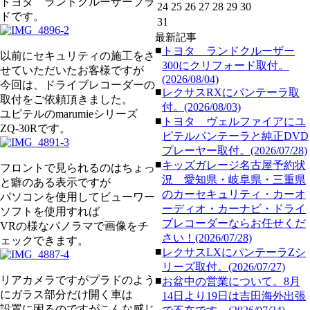
トヨタ ランドクルーザープラ
24
25
26
27
28
29
30
ドです。
31
最新記事
■
トヨタ ランドクルーザー
以前にセキュリティの施工をさ
300にクリフォード取付。
せていただいたお客様ですが
(2026/08/04)
今回は、ドライブレコーダーの
■
レクサスRXにパンテーラ取
取付をご依頼頂きました。
付。(2026/08/03)
ユピテルのmarumieシリーズ
■
トヨタ ヴェルファイアにユ
ZQ-30Rです。
ピテルパンテーラと純正DVD
プレーヤー取付。(2026/07/28)
■
キッズガレージ名古屋予約状
フロントで見られるのはちょっ
況 愛知県・岐阜県・三重県
と癖のある表示ですが
のカーセキュリティ・カーオ
パソコンを使用してビューワー
ーディオ・カーナビ・ドライ
ソフトを使用すれば
ブレコーダーならお任せくだ
VRの様なパノラマで画像をチ
さい！(2026/07/28)
ェックできます。
■
レクサスLXにパンテーラZシ
リーズ取付。(2026/07/27)
リアカメラですがプラドのよう
■
お盆中の営業について。8月
にガラス部分だけ開く車は
14日より19日は吉田海外出張
設置に困るのですがこんな感じ