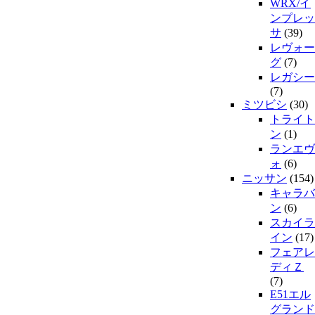
WRX/イ
ンプレッ
サ
(39)
レヴォー
グ
(7)
レガシー
(7)
ミツビシ
(30)
トライト
ン
(1)
ランエヴ
ォ
(6)
ニッサン
(154)
キャラバ
ン
(6)
スカイラ
イン
(17)
フェアレ
ディＺ
(7)
E51エル
グランド