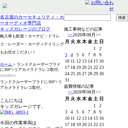
名古屋のカーセキュリティ・カ
ーオーディオ専門店
キッズガレージのブログ
施工事例などの記事
<<
2026年08月
>>
輸入車も歓迎！カーナビ・ドラレ
月
火
水
木
金
土
日
コ・レーダー・カーディテイリング
1
2
もお任せください！
3
4
5
6
7
8
9
10
11
12
13
14
15
16
ホーム
>
ランドクルーザープラド
17
18
19
20
21
22
23
に360°+リアカメラドラレコ取付。
24
25
26
27
28
29
30
2020/09/14
31
ランドクルーザープラドに360°+リ
盗難情報の記事
アカメラドラレコ取付。
<<
2026年08月
>>
月
火
水
木
金
土
日
こんにちは
1
2
キッズガレージです。
3
4
5
6
7
8
9
10
11
12
13
14
15
16
今回の作業車両は
17
18
19
20
21
22
23