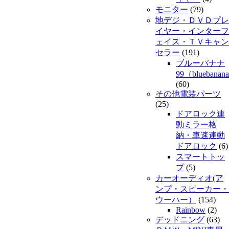
モニター
(79)
地デジ・ＤＶＤプレ
イヤー・インターフ
ェイス・ＴＶキャン
セラー
(191)
ブルーバナナ
99（bluebanan
(60)
その他電装パーツ
(25)
ドアロック連
動ミラー格
納・車速連動
ドアロック
(6)
スマートトッ
プ
(5)
カーオーディオ(ア
ンプ・スピーカー・
ウーハー）
(154)
Rainbow
(2)
デッドニング
(63)