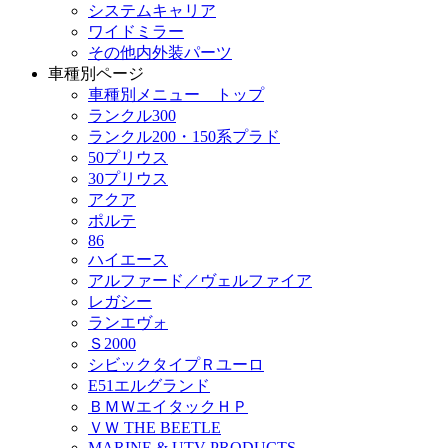
システムキャリア
ワイドミラー
その他内外装パーツ
車種別ページ
車種別メニュー トップ
ランクル300
ランクル200・150系プラド
50プリウス
30プリウス
アクア
ポルテ
86
ハイエース
アルファード／ヴェルファイア
レガシー
ランエヴォ
Ｓ2000
シビックタイプＲユーロ
E51エルグランド
ＢＭＷエイタックＨＰ
ＶＷ THE BEETLE
MARINE & UTV PRODUCTS