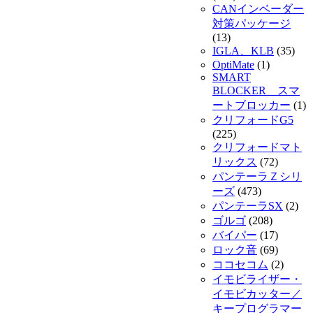
CANインベーダー
対策パッケージ
(13)
IGLA、KLB
(35)
OptiMate
(1)
SMART
BLOCKER スマ
ートブロッカー
(1)
クリフォードG5
(225)
クリフォードマト
リックス
(72)
パンテーラＺシリ
ーズ
(473)
パンテーラSX
(2)
ゴルゴ
(208)
バイパー
(17)
ロック音
(69)
ココセコム
(2)
イモビライザー・
イモビカッター／
キープログラマー