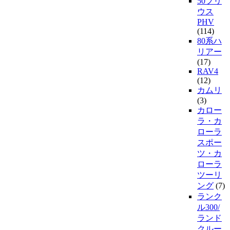
50プリ
ウス
PHV
(114)
80系ハ
リアー
(17)
RAV4
(12)
カムリ
(3)
カロー
ラ・カ
ローラ
スポー
ツ・カ
ローラ
ツーリ
ング
(7)
ランク
ル300/
ランド
クルー