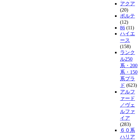
アクア
(20)
ポルテ
(12)
86
(11)
ハイエ
ース
(158)
ランク
ル250
系・200
系・150
系プラ
ド
(623)
アルフ
ァード
／ヴェ
ルファ
イア
(283)
６０系
ハリア