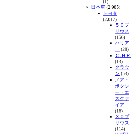
(1)
日本車
(2,985)
トヨタ
(2,017)
５０プ
リウス
(156)
ハリア
ー
(28)
Ｃ-ＨＲ
(13)
クラウ
ン
(53)
ノア・
ボクシ
ー・エ
スクァ
イア
(16)
３０プ
リウス
(114)