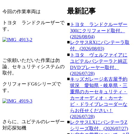
最新記事
今回の作業車両は
トヨタ ランドクルーザーで
■
トヨタ ランドクルーザー
す。
300にクリフォード取付。
(2026/08/04)
■
レクサスRXにパンテーラ取
付。(2026/08/03)
■
トヨタ ヴェルファイアに
ご依頼いただいた作業は勿
ユピテルパンテーラと純正
論、セキュリティシステムの
DVDプレーヤー取付。
取付。
(2026/07/28)
■
キッズガレージ名古屋予約
クリフォードG6シリーズで
状況 愛知県・岐阜県・三
す。
重県のカーセキュリティ・
カーオーディオ・カーナ
ビ・ドライブレコーダーな
らお任せください！
(2026/07/28)
さらに、ユピテルのレーザー
■
レクサスLXにパンテーラZ
対応探知機
シリーズ取付。(2026/07/27)