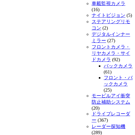
車載監視カメラ
(16)
ナイトビジョン
(5)
ステアリングリモ
コン
(2)
デジタルインナー
ミラー
(27)
フロントカメラ・
リヤカメラ・サイ
ドカメラ
(92)
バックカメラ
(61)
フロント・バ
ックカメラ
(25)
モービルアイ衝突
防止補助システム
(20)
ドライブレコーダ
ー
(367)
レーダー探知機
(289)