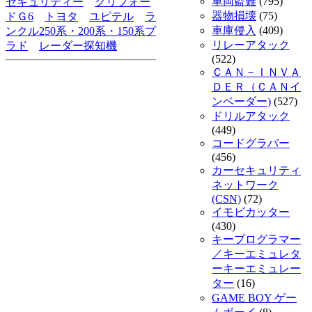
車両盗難
(795)
セキュリティー
クリフォー
器物損壊
(75)
ドＧ6
トヨタ
ユピテル
ラ
車庫侵入
(409)
ンクル250系・200系・150系プ
リレーアタック
ラド
レーダー探知機
(522)
ＣＡＮ－ＩＮＶＡ
ＤＥＲ（ＣＡＮイ
ンベーダー)
(527)
ドリルアタック
(449)
コードグラバー
(456)
カーセキュリティ
ネットワーク
(CSN)
(72)
イモビカッター
(430)
キープログラマー
／キーエミュレタ
ーキーエミュレー
ター
(16)
GAME BOY ゲー