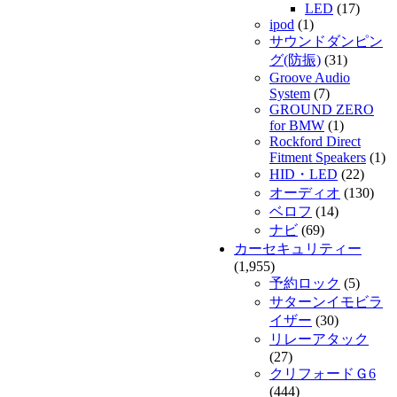
LED
(17)
ipod
(1)
サウンドダンピン
グ(防振)
(31)
Groove Audio
System
(7)
GROUND ZERO
for BMW
(1)
Rockford Direct
Fitment Speakers
(1)
HID・LED
(22)
オーディオ
(130)
ベロフ
(14)
ナビ
(69)
カーセキュリティー
(1,955)
予約ロック
(5)
サターンイモビラ
イザー
(30)
リレーアタック
(27)
クリフォードＧ6
(444)