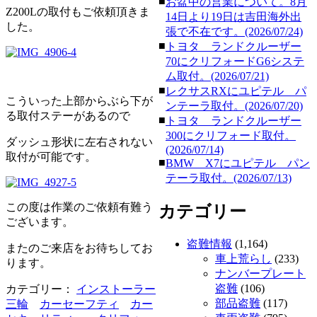
■
お盆中の営業について。8月
Z200Lの取付もご依頼頂きま
14日より19日は吉田海外出
した。
張で不在です。(2026/07/24)
■
トヨタ ランドクルーザー
70にクリフォードG6システ
ム取付。(2026/07/21)
■
レクサスRXにユピテル パ
こういった上部からぶら下が
ンテーラ取付。(2026/07/20)
る取付ステーがあるので
■
トヨタ ランドクルーザー
300にクリフォード取付。
ダッシュ形状に左右されない
(2026/07/14)
取付が可能です。
■
BMW X7にユピテル パン
テーラ取付。(2026/07/13)
この度は作業のご依頼有難う
カテゴリー
ございます。
盗難情報
(1,164)
またのご来店をお待ちしてお
車上荒らし
(233)
ります。
ナンバープレート
盗難
(106)
カテゴリー：
インストーラー
部品盗難
(117)
三輪
カーセーフティ
カー