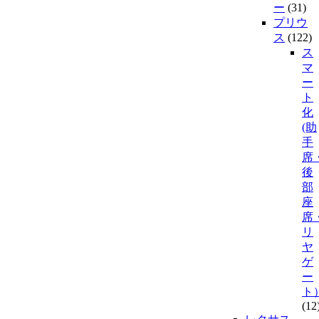
ー
(31)
プリウ
ス
(122)
ス
マ
ー
ト
化
(助
手
席
後
部
座
席
リ
ヤ
ゲ
ー
ト
(12