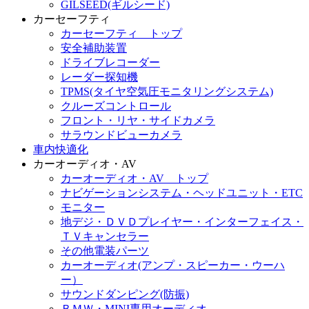
GILSEED(ギルシード)
カーセーフティ
カーセーフティ トップ
安全補助装置
ドライブレコーダー
レーダー探知機
TPMS(タイヤ空気圧モニタリングシステム)
クルーズコントロール
フロント・リヤ・サイドカメラ
サラウンドビューカメラ
車内快適化
カーオーディオ・AV
カーオーディオ・AV トップ
ナビゲーションシステム・ヘッドユニット・ETC
モニター
地デジ・ＤＶＤプレイヤー・インターフェイス・
ＴＶキャンセラー
その他電装パーツ
カーオーディオ(アンプ・スピーカー・ウーハ
ー）
サウンドダンピング(防振)
ＢＭＷ・MINI専用オーディオ