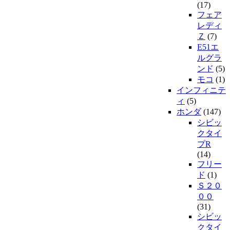
(17)
フェア
レディ
Ｚ
(7)
E51エ
ルグラ
ンド
(5)
モコ
(1)
インフィニテ
ィ
(5)
ホンダ
(147)
シビッ
クタイ
プR
(14)
フリー
ド
(1)
Ｓ２０
００
(31)
シビッ
クタイ