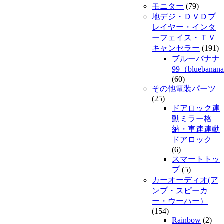
モニター
(79)
地デジ・ＤＶＤプ
レイヤー・インタ
ーフェイス・ＴＶ
キャンセラー
(191)
ブルーバナナ
99（bluebanan
(60)
その他電装パーツ
(25)
ドアロック連
動ミラー格
納・車速連動
ドアロック
(6)
スマートトッ
プ
(5)
カーオーディオ(ア
ンプ・スピーカ
ー・ウーハー）
(154)
Rainbow
(2)