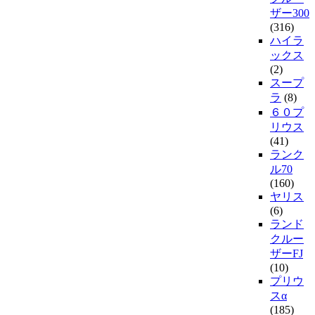
ザー300
(316)
ハイラ
ックス
(2)
スープ
ラ
(8)
６０プ
リウス
(41)
ランク
ル70
(160)
ヤリス
(6)
ランド
クルー
ザーFJ
(10)
プリウ
スα
(185)