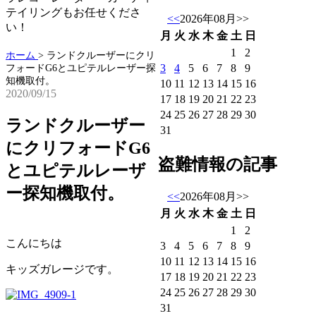
テイリングもお任せくださ
<<
2026年08月
>>
い！
月
火
水
木
金
土
日
1
2
ホーム
>
ランドクルーザーにクリ
3
4
5
6
7
8
9
フォードG6とユピテルレーザー探
知機取付。
10
11
12
13
14
15
16
2020/09/15
17
18
19
20
21
22
23
24
25
26
27
28
29
30
ランドクルーザー
31
にクリフォードG6
盗難情報の記事
とユピテルレーザ
ー探知機取付。
<<
2026年08月
>>
月
火
水
木
金
土
日
1
2
こんにちは
3
4
5
6
7
8
9
10
11
12
13
14
15
16
キッズガレージです。
17
18
19
20
21
22
23
24
25
26
27
28
29
30
31