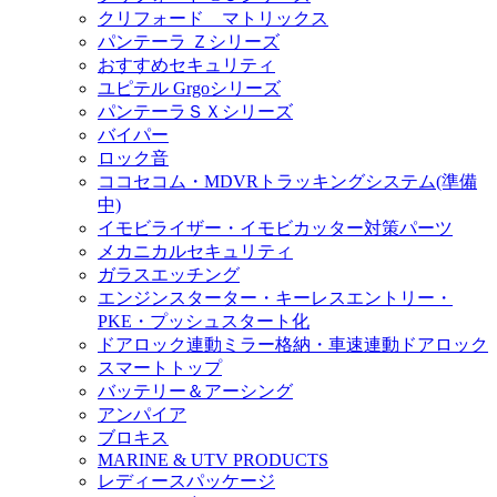
クリフォード マトリックス
パンテーラ Ｚシリーズ
おすすめセキュリティ
ユピテル Grgoシリーズ
パンテーラＳＸシリーズ
バイパー
ロック音
ココセコム・MDVRトラッキングシステム(準備
中)
イモビライザー・イモビカッター対策パーツ
メカニカルセキュリティ
ガラスエッチング
エンジンスターター・キーレスエントリー・
PKE・プッシュスタート化
ドアロック連動ミラー格納・車速連動ドアロック
スマートトップ
バッテリー＆アーシング
アンパイア
ブロキス
MARINE & UTV PRODUCTS
レディースパッケージ