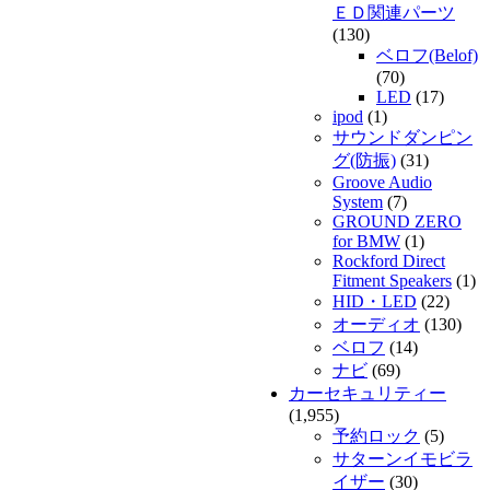
ＥＤ関連パーツ
(130)
ベロフ(Belof)
(70)
LED
(17)
ipod
(1)
サウンドダンピン
グ(防振)
(31)
Groove Audio
System
(7)
GROUND ZERO
for BMW
(1)
Rockford Direct
Fitment Speakers
(1)
HID・LED
(22)
オーディオ
(130)
ベロフ
(14)
ナビ
(69)
カーセキュリティー
(1,955)
予約ロック
(5)
サターンイモビラ
イザー
(30)