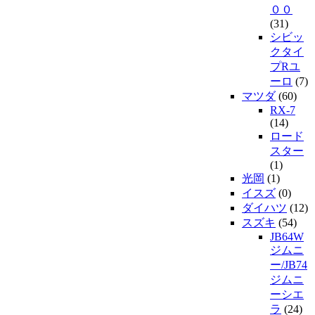
００
(31)
シビッ
クタイ
プRユ
ーロ
(7)
マツダ
(60)
RX-7
(14)
ロード
スター
(1)
光岡
(1)
イスズ
(0)
ダイハツ
(12)
スズキ
(54)
JB64W
ジムニ
ー/JB74
ジムニ
ーシエ
ラ
(24)