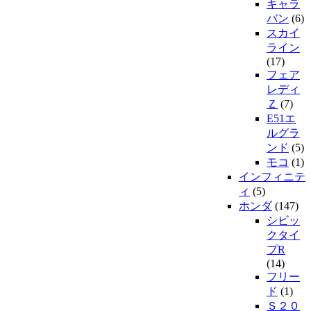
キャラ
バン
(6)
スカイ
ライン
(17)
フェア
レディ
Ｚ
(7)
E51エ
ルグラ
ンド
(5)
モコ
(1)
インフィニテ
ィ
(5)
ホンダ
(147)
シビッ
クタイ
プR
(14)
フリー
ド
(1)
Ｓ２０