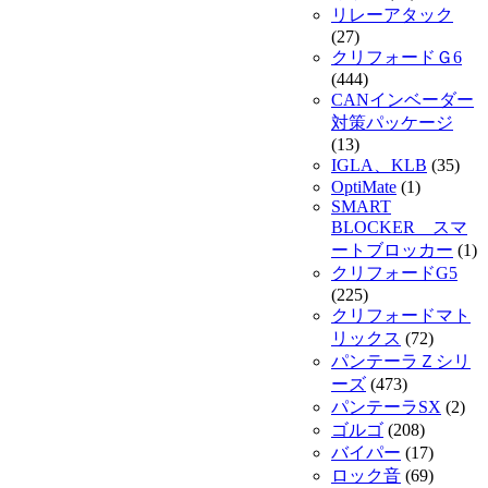
リレーアタック
(27)
クリフォードＧ6
(444)
CANインベーダー
対策パッケージ
(13)
IGLA、KLB
(35)
OptiMate
(1)
SMART
BLOCKER スマ
ートブロッカー
(1)
クリフォードG5
(225)
クリフォードマト
リックス
(72)
パンテーラＺシリ
ーズ
(473)
パンテーラSX
(2)
ゴルゴ
(208)
バイパー
(17)
ロック音
(69)