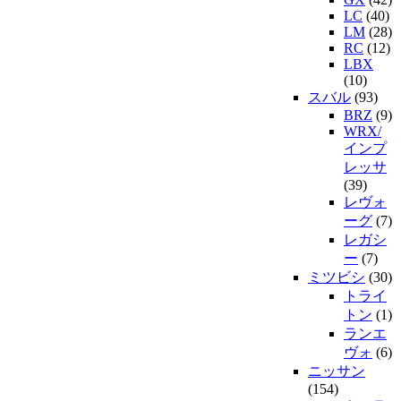
LC
(40)
LM
(28)
RC
(12)
LBX
(10)
スバル
(93)
BRZ
(9)
WRX/
インプ
レッサ
(39)
レヴォ
ーグ
(7)
レガシ
ー
(7)
ミツビシ
(30)
トライ
トン
(1)
ランエ
ヴォ
(6)
ニッサン
(154)