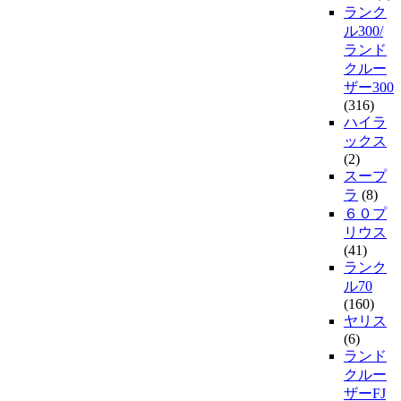
ランク
ル300/
ランド
クルー
ザー300
(316)
ハイラ
ックス
(2)
スープ
ラ
(8)
６０プ
リウス
(41)
ランク
ル70
(160)
ヤリス
(6)
ランド
クルー
ザーFJ