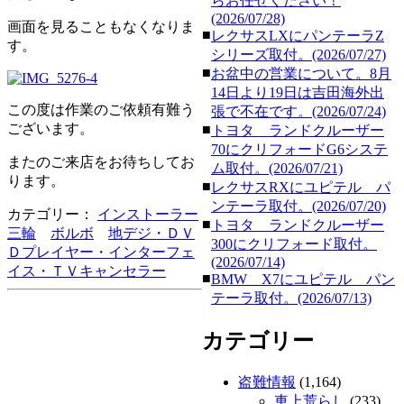
らお任せください！
(2026/07/28)
画面を見ることもなくなりま
■
レクサスLXにパンテーラZ
す。
シリーズ取付。(2026/07/27)
■
お盆中の営業について。8月
14日より19日は吉田海外出
この度は作業のご依頼有難う
張で不在です。(2026/07/24)
ございます。
■
トヨタ ランドクルーザー
70にクリフォードG6システ
またのご来店をお待ちしてお
ム取付。(2026/07/21)
ります。
■
レクサスRXにユピテル パ
ンテーラ取付。(2026/07/20)
カテゴリー：
インストーラー
■
トヨタ ランドクルーザー
三輪
ボルボ
地デジ・ＤＶ
300にクリフォード取付。
Ｄプレイヤー・インターフェ
(2026/07/14)
イス・ＴＶキャンセラー
■
BMW X7にユピテル パン
テーラ取付。(2026/07/13)
カテゴリー
盗難情報
(1,164)
車上荒らし
(233)