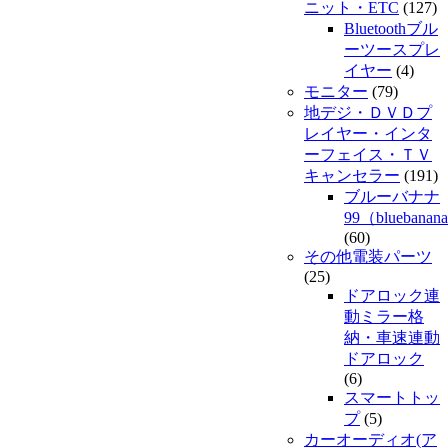
ニット・ETC
(127)
Bluetoothブル
ーツースプレ
イヤー
(4)
モニター
(79)
地デジ・ＤＶＤプ
レイヤー・インタ
ーフェイス・ＴＶ
キャンセラー
(191)
ブルーバナナ
99（bluebanan
(60)
その他電装パーツ
(25)
ドアロック連
動ミラー格
納・車速連動
ドアロック
(6)
スマートトッ
プ
(5)
カーオーディオ(ア