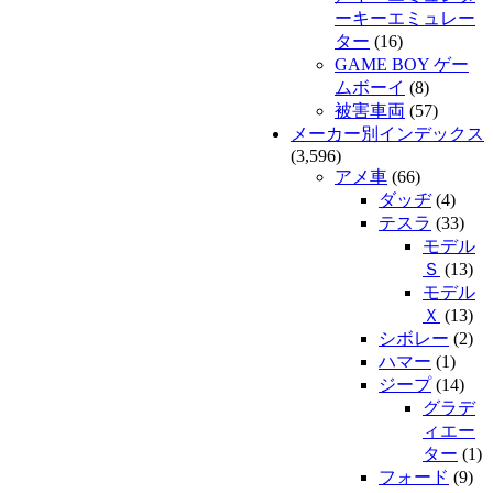
ーキーエミュレー
ター
(16)
GAME BOY ゲー
ムボーイ
(8)
被害車両
(57)
メーカー別インデックス
(3,596)
アメ車
(66)
ダッヂ
(4)
テスラ
(33)
モデル
Ｓ
(13)
モデル
Ｘ
(13)
シボレー
(2)
ハマー
(1)
ジープ
(14)
グラデ
ィエー
ター
(1)
フォード
(9)