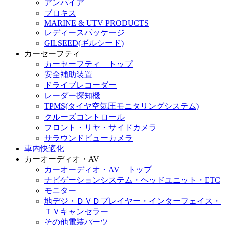
アンパイア
ブロキス
MARINE & UTV PRODUCTS
レディースパッケージ
GILSEED(ギルシード)
カーセーフティ
カーセーフティ トップ
安全補助装置
ドライブレコーダー
レーダー探知機
TPMS(タイヤ空気圧モニタリングシステム)
クルーズコントロール
フロント・リヤ・サイドカメラ
サラウンドビューカメラ
車内快適化
カーオーディオ・AV
カーオーディオ・AV トップ
ナビゲーションシステム・ヘッドユニット・ETC
モニター
地デジ・ＤＶＤプレイヤー・インターフェイス・
ＴＶキャンセラー
その他電装パーツ