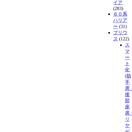
イア
(283)
６０系
ハリア
ー
(31)
プリウ
ス
(122)
ス
マ
ー
ト
化
(助
手
席
後
部
座
席
リ
ヤ
ゲ