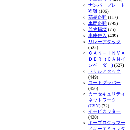
ナンバープレート
盗難
(106)
部品盗難
(117)
車両盗難
(795)
器物損壊
(75)
車庫侵入
(409)
リレーアタック
(522)
ＣＡＮ－ＩＮＶＡ
ＤＥＲ（ＣＡＮイ
ンベーダー)
(527)
ドリルアタック
(449)
コードグラバー
(456)
カーセキュリティ
ネットワーク
(CSN)
(72)
イモビカッター
(430)
キープログラマー
／キーエミュレタ