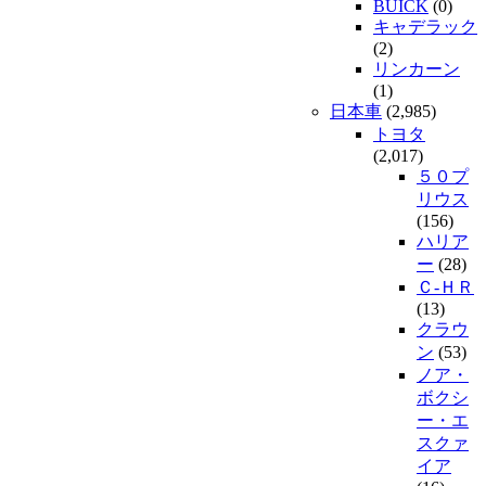
BUICK
(0)
キャデラック
(2)
リンカーン
(1)
日本車
(2,985)
トヨタ
(2,017)
５０プ
リウス
(156)
ハリア
ー
(28)
Ｃ-ＨＲ
(13)
クラウ
ン
(53)
ノア・
ボクシ
ー・エ
スクァ
イア