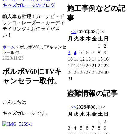
キッズガレージのブログ
施工事例などの記
輸入車も歓迎！カーナビ・ド
事
ラレコ・レーダー・カーディ
テイリングもお任せくださ
<<
2026年08月
>>
い！
月
火
水
木
金
土
日
1
2
ホーム
>
ボルボV60にTVキャンセ
3
4
5
6
7
8
9
ラー取付。
2020/11/23
10
11
12
13
14
15
16
17
18
19
20
21
22
23
ボルボV60にTVキ
24
25
26
27
28
29
30
31
ャンセラー取付。
盗難情報の記事
こんにちは
<<
2026年08月
>>
キッズガレージです。
月
火
水
木
金
土
日
1
2
3
4
5
6
7
8
9