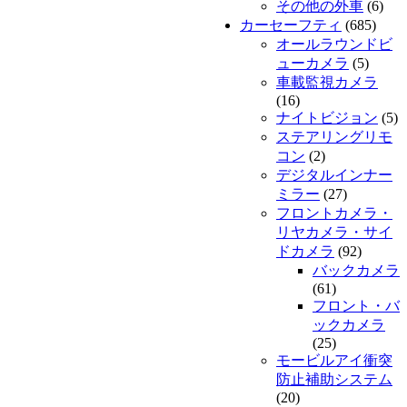
その他の外車
(6)
カーセーフティ
(685)
オールラウンドビ
ューカメラ
(5)
車載監視カメラ
(16)
ナイトビジョン
(5)
ステアリングリモ
コン
(2)
デジタルインナー
ミラー
(27)
フロントカメラ・
リヤカメラ・サイ
ドカメラ
(92)
バックカメラ
(61)
フロント・バ
ックカメラ
(25)
モービルアイ衝突
防止補助システム
(20)