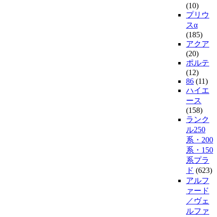
(10)
プリウ
スα
(185)
アクア
(20)
ポルテ
(12)
86
(11)
ハイエ
ース
(158)
ランク
ル250
系・200
系・150
系プラ
ド
(623)
アルフ
ァード
／ヴェ
ルファ