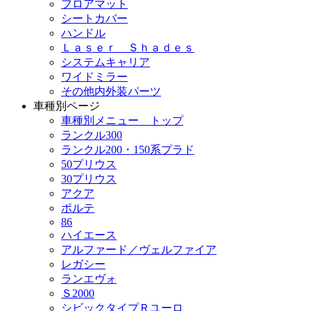
フロアマット
シートカバー
ハンドル
Ｌａｓｅｒ Ｓｈａｄｅｓ
システムキャリア
ワイドミラー
その他内外装パーツ
車種別ページ
車種別メニュー トップ
ランクル300
ランクル200・150系プラド
50プリウス
30プリウス
アクア
ポルテ
86
ハイエース
アルファード／ヴェルファイア
レガシー
ランエヴォ
Ｓ2000
シビックタイプＲユーロ