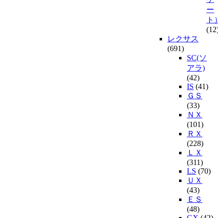
ー
ト
(12
レクサス
(691)
SC(ソ
アラ)
(42)
IS
(41)
ＧＳ
(33)
ＮＸ
(101)
ＲＸ
(228)
ＬＸ
(311)
LS
(70)
ＵＸ
(43)
ＥＳ
(48)
GX
(42)