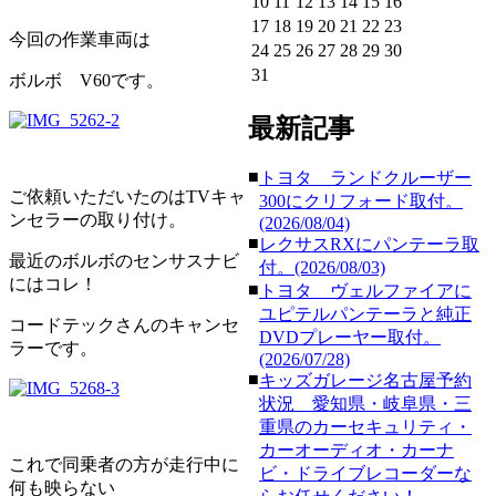
10
11
12
13
14
15
16
17
18
19
20
21
22
23
今回の作業車両は
24
25
26
27
28
29
30
31
ボルボ V60です。
最新記事
■
トヨタ ランドクルーザー
ご依頼いただいたのはTVキャ
300にクリフォード取付。
ンセラーの取り付け。
(2026/08/04)
■
レクサスRXにパンテーラ取
最近のボルボのセンサスナビ
付。(2026/08/03)
にはコレ！
■
トヨタ ヴェルファイアに
ユピテルパンテーラと純正
コードテックさんのキャンセ
DVDプレーヤー取付。
ラーです。
(2026/07/28)
■
キッズガレージ名古屋予約
状況 愛知県・岐阜県・三
重県のカーセキュリティ・
カーオーディオ・カーナ
これで同乗者の方が走行中に
ビ・ドライブレコーダーな
何も映らない