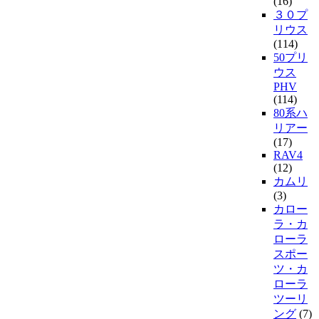
(16)
３０プ
リウス
(114)
50プリ
ウス
PHV
(114)
80系ハ
リアー
(17)
RAV4
(12)
カムリ
(3)
カロー
ラ・カ
ローラ
スポー
ツ・カ
ローラ
ツーリ
ング
(7)