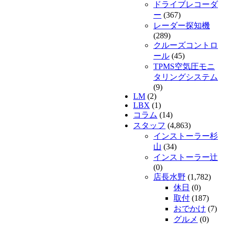
ドライブレコーダ
ー
(367)
レーダー探知機
(289)
クルーズコントロ
ール
(45)
TPMS空気圧モニ
タリングシステム
(9)
LM
(2)
LBX
(1)
コラム
(14)
スタッフ
(4,863)
インストーラー杉
山
(34)
インストーラー辻
(0)
店長水野
(1,782)
休日
(0)
取付
(187)
おでかけ
(7)
グルメ
(0)