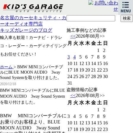
名古屋のカーセキュリティ・カ
ーオーディオ専門店
キッズガレージのブログ
施工事例などの記事
<<
2026年08月
>>
輸入車も歓迎！カーナビ・ドラレ
月
火
水
木
金
土
日
コ・レーダー・カーディテイリング
1
2
もお任せください！
3
4
5
6
7
8
9
10
11
12
13
14
15
16
ホーム
>
BMW MINIコンバーチブ
17
18
19
20
21
22
23
ルにBLUE MOON AUDIO 3way
24
25
26
27
28
29
30
Sound Systemを取り付けました。
31
2020/12/18
盗難情報の記事
BMW MINIコンバーチブルにBLUE
<<
2026年08月
>>
MOON AUDIO 3way Sound System
を取り付けました。
月
火
水
木
金
土
日
1
2
BMW MINIコンバーチブルに
3
4
5
6
7
8
9
お乗りのお客様より、BLUE
10
11
12
13
14
15
16
MOON AUDIO 3way Sound
17
18
19
20
21
22
23