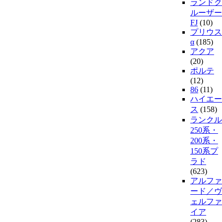
ランドク
ルーザー
FJ
(10)
プリウス
α
(185)
アクア
(20)
ポルテ
(12)
86
(11)
ハイエー
ス
(158)
ランクル
250系・
200系・
150系プ
ラド
(623)
アルファ
ード／ヴ
ェルファ
イア
(283)