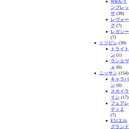
WRX/イ
ンプレッ
サ
(39)
レヴォー
グ
(7)
レガシー
(7)
ミツビシ
(30)
トライト
ン
(1)
ランエヴ
ォ
(6)
ニッサン
(154)
キャラバ
ン
(6)
スカイラ
イン
(17)
フェアレ
ディＺ
(7)
E51エル
グランド