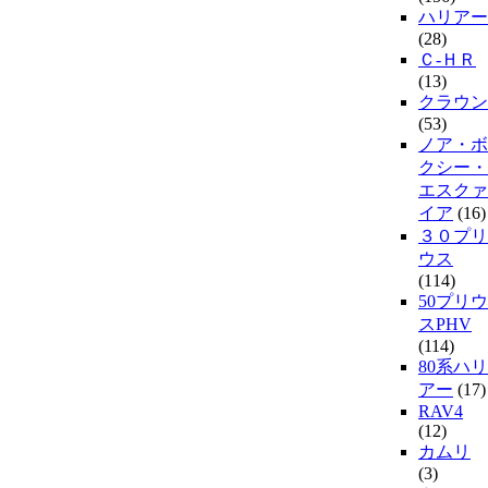
ハリアー
(28)
Ｃ-ＨＲ
(13)
クラウン
(53)
ノア・ボ
クシー・
エスクァ
イア
(16)
３０プリ
ウス
(114)
50プリウ
スPHV
(114)
80系ハリ
アー
(17)
RAV4
(12)
カムリ
(3)