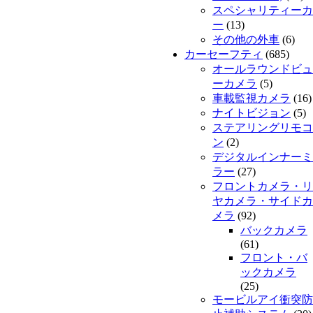
スペシャリティーカ
ー
(13)
その他の外車
(6)
カーセーフティ
(685)
オールラウンドビュ
ーカメラ
(5)
車載監視カメラ
(16)
ナイトビジョン
(5)
ステアリングリモコ
ン
(2)
デジタルインナーミ
ラー
(27)
フロントカメラ・リ
ヤカメラ・サイドカ
メラ
(92)
バックカメラ
(61)
フロント・バ
ックカメラ
(25)
モービルアイ衝突防