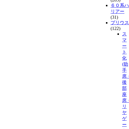
６０系ハ
リアー
(31)
プリウス
(122)
ス
マ
ー
ト
化
(助
手
席
後
部
座
席
リ
ヤ
ゲ
ー