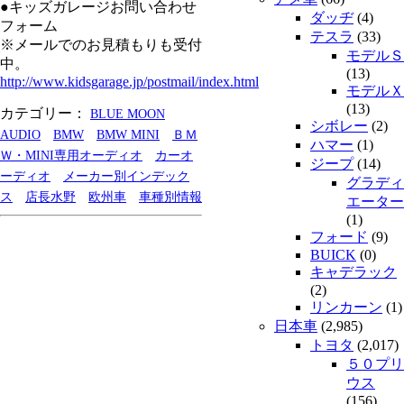
●キッズガレージお問い合わせ
ダッヂ
(4)
フォーム
テスラ
(33)
※メールでのお見積もりも受付
モデルＳ
中。
(13)
http://www.kidsgarage.jp/postmail/index.html
モデルＸ
(13)
カテゴリー：
BLUE MOON
シボレー
(2)
AUDIO
BMW
BMW MINI
ＢＭ
ハマー
(1)
Ｗ・MINI専用オーディオ
カーオ
ジープ
(14)
ーディオ
メーカー別インデック
グラディ
ス
店長水野
欧州車
車種別情報
エーター
(1)
フォード
(9)
BUICK
(0)
キャデラック
(2)
リンカーン
(1)
日本車
(2,985)
トヨタ
(2,017)
５０プリ
ウス
(156)