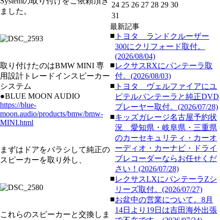
Systemの取り付けをご依頼頂き
24
25
26
27
28
29
30
ました。
31
最新記事
■
トヨタ ランドクルーザー
300にクリフォード取付。
(2026/08/04)
■
取り付けたのはBMW MINI 専
レクサスRXにパンテーラ取
用設計トレードインスピーカー
付。(2026/08/03)
■
システム
トヨタ ヴェルファイアにユ
●BLUE MOON AUDIO
ピテルパンテーラと純正DVD
https://blue-
プレーヤー取付。(2026/07/28)
moon.audio/products/bmw/bmw-
■
キッズガレージ名古屋予約状
MINI.html
況 愛知県・岐阜県・三重県
のカーセキュリティ・カーオ
ーディオ・カーナビ・ドライ
まずはドアをバラシして純正の
ブレコーダーならお任せくだ
スピーカーを取り外し、
さい！(2026/07/28)
■
レクサスLXにパンテーラZシ
リーズ取付。(2026/07/27)
■
お盆中の営業について。8月
14日より19日は吉田海外出張
これらのスピーカーと交換しま