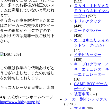
(522)
え、多くのお客様が純正のシス
ＣＡＮ－ＩＮＶＡＤ
テムに満足していないと思われ
ＥＲ（ＣＡＮインベ
ます。
ーダー)
(527)
そう言った事を解決するために
ドリルアタック
はスピーカーの交換及びツイー
(449)
ターの追加が不可欠ですので、
コードグラバー
(456)
お困りの方は是非一度ご検討下
カーセキュリティネ
さい。
ットワーク(CSN)
(72)
イモビカッター
(430)
キープログラマー／
この度は作業のご依頼ありがと
キーエミュレターキ
うございました、またのお越し
ーエミュレーター
をお待ちしております。
(16)
GAME BOY ゲーム
キッズガレージ春日井店、水野
ボーイ
(8)
被害車両
(57)
●キッズガレージホームページ
メーカー別インデックス
http://www.kidsgarage.jp/
(3,596)
アメ車
(66)