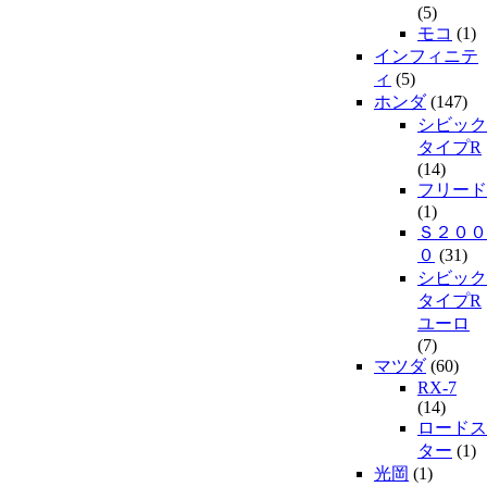
(5)
モコ
(1)
インフィニテ
ィ
(5)
ホンダ
(147)
シビック
タイプR
(14)
フリード
(1)
Ｓ２００
０
(31)
シビック
タイプR
ユーロ
(7)
マツダ
(60)
RX-7
(14)
ロードス
ター
(1)
光岡
(1)