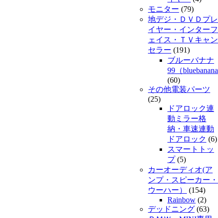
モニター
(79)
地デジ・ＤＶＤプレ
イヤー・インターフ
ェイス・ＴＶキャン
セラー
(191)
ブルーバナナ
99（bluebanan
(60)
その他電装パーツ
(25)
ドアロック連
動ミラー格
納・車速連動
ドアロック
(6)
スマートトッ
プ
(5)
カーオーディオ(ア
ンプ・スピーカー・
ウーハー）
(154)
Rainbow
(2)
デッドニング
(63)