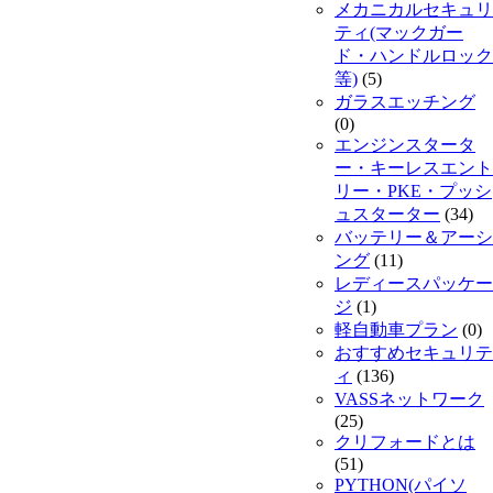
メカニカルセキュリ
ティ(マックガー
ド・ハンドルロック
等)
(5)
ガラスエッチング
(0)
エンジンスタータ
ー・キーレスエント
リー・PKE・プッシ
ュスターター
(34)
バッテリー＆アーシ
ング
(11)
レディースパッケー
ジ
(1)
軽自動車プラン
(0)
おすすめセキュリテ
ィ
(136)
VASSネットワーク
(25)
クリフォードとは
(51)
PYTHON(パイソ