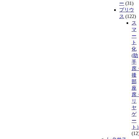
ー
(31)
プリウ
ス
(122)
ス
マ
ー
ト
化
(助
手
席
後
部
座
席
リ
ヤ
ゲ
ー
ト
(12