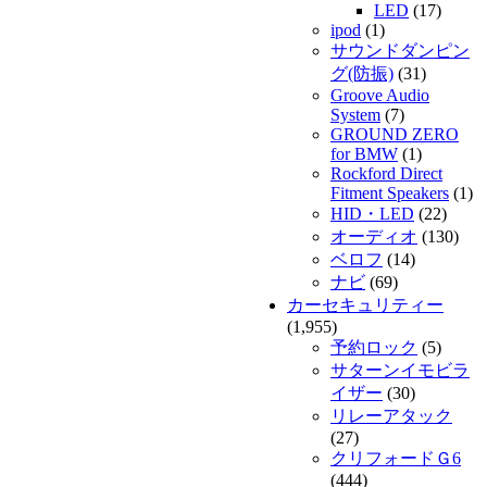
LED
(17)
ipod
(1)
サウンドダンピン
グ(防振)
(31)
Groove Audio
System
(7)
GROUND ZERO
for BMW
(1)
Rockford Direct
Fitment Speakers
(1)
HID・LED
(22)
オーディオ
(130)
ベロフ
(14)
ナビ
(69)
カーセキュリティー
(1,955)
予約ロック
(5)
サターンイモビラ
イザー
(30)
リレーアタック
(27)
クリフォードＧ6
(444)