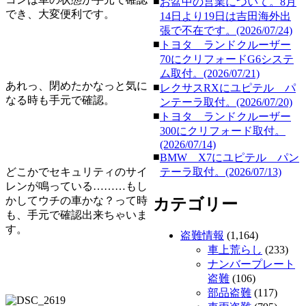
■
お盆中の営業について。8月
でき、大変便利です。
14日より19日は吉田海外出
張で不在です。(2026/07/24)
■
トヨタ ランドクルーザー
70にクリフォードG6システ
ム取付。(2026/07/21)
あれっ、閉めたかなっと気に
■
レクサスRXにユピテル パ
なる時も手元で確認。
ンテーラ取付。(2026/07/20)
■
トヨタ ランドクルーザー
300にクリフォード取付。
(2026/07/14)
■
BMW X7にユピテル パン
どこかでセキュリティのサイ
テーラ取付。(2026/07/13)
レンが鳴っている………もし
かしてウチの車かな？って時
カテゴリー
も、手元で確認出来ちゃいま
す。
盗難情報
(1,164)
車上荒らし
(233)
ナンバープレート
盗難
(106)
部品盗難
(117)