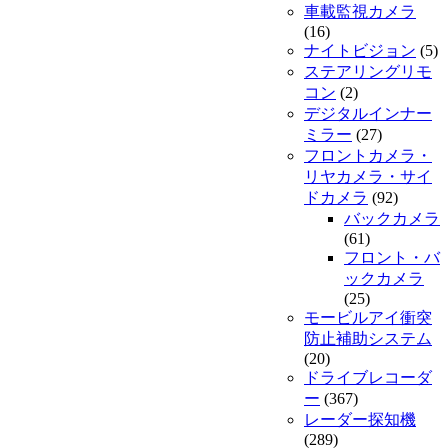
車載監視カメラ
(16)
ナイトビジョン
(5)
ステアリングリモ
コン
(2)
デジタルインナー
ミラー
(27)
フロントカメラ・
リヤカメラ・サイ
ドカメラ
(92)
バックカメラ
(61)
フロント・バ
ックカメラ
(25)
モービルアイ衝突
防止補助システム
(20)
ドライブレコーダ
ー
(367)
レーダー探知機
(289)