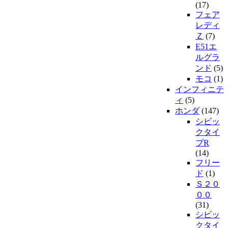
(17)
フェア
レディ
Ｚ
(7)
E51エ
ルグラ
ンド
(5)
モコ
(1)
インフィニテ
ィ
(5)
ホンダ
(147)
シビッ
クタイ
プR
(14)
フリー
ド
(1)
Ｓ２０
００
(31)
シビッ
クタイ