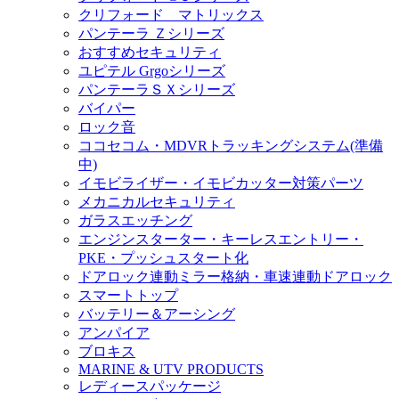
クリフォード マトリックス
パンテーラ Ｚシリーズ
おすすめセキュリティ
ユピテル Grgoシリーズ
パンテーラＳＸシリーズ
バイパー
ロック音
ココセコム・MDVRトラッキングシステム(準備
中)
イモビライザー・イモビカッター対策パーツ
メカニカルセキュリティ
ガラスエッチング
エンジンスターター・キーレスエントリー・
PKE・プッシュスタート化
ドアロック連動ミラー格納・車速連動ドアロック
スマートトップ
バッテリー＆アーシング
アンパイア
ブロキス
MARINE & UTV PRODUCTS
レディースパッケージ