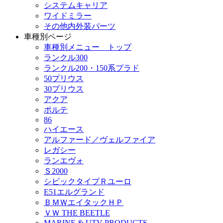
システムキャリア
ワイドミラー
その他内外装パーツ
車種別ページ
車種別メニュー トップ
ランクル300
ランクル200・150系プラド
50プリウス
30プリウス
アクア
ポルテ
86
ハイエース
アルファード／ヴェルファイア
レガシー
ランエヴォ
Ｓ2000
シビックタイプＲユーロ
E51エルグランド
ＢＭＷエイタックＨＰ
ＶＷ THE BEETLE
MARINE & UTV PRODUCTS