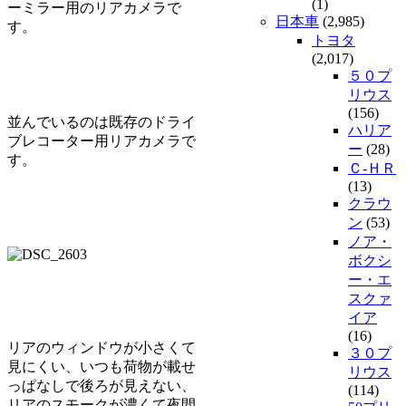
(1)
ーミラー用のリアカメラで
日本車
(2,985)
す。
トヨタ
(2,017)
５０プ
リウス
(156)
並んでいるのは既存のドライ
ハリア
ブレコーター用リアカメラで
ー
(28)
す。
Ｃ-ＨＲ
(13)
クラウ
ン
(53)
ノア・
ボクシ
ー・エ
スクァ
イア
(16)
リアのウィンドウが小さくて
３０プ
見にくい、いつも荷物が載せ
リウス
っぱなしで後ろが見えない、
(114)
リアのスモークが濃くて夜間