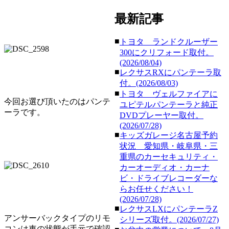
最新記事
■
トヨタ ランドクルーザー
300にクリフォード取付。
(2026/08/04)
■
レクサスRXにパンテーラ取
付。(2026/08/03)
■
トヨタ ヴェルファイアに
今回お選び頂いたのはパンテ
ユピテルパンテーラと純正
ーラです。
DVDプレーヤー取付。
(2026/07/28)
■
キッズガレージ名古屋予約
状況 愛知県・岐阜県・三
重県のカーセキュリティ・
カーオーディオ・カーナ
ビ・ドライブレコーダーな
らお任せください！
(2026/07/28)
■
レクサスLXにパンテーラZ
アンサーバックタイプのリモ
シリーズ取付。(2026/07/27)
コンは車の状態が手元で確認