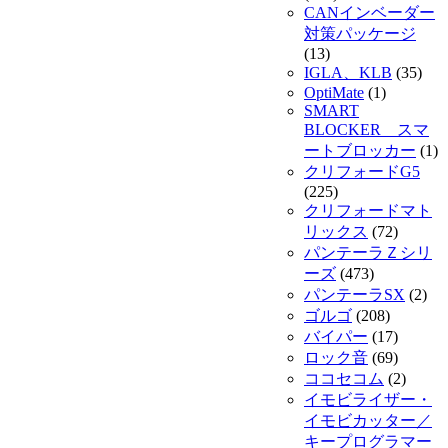
CANインベーダー
対策パッケージ
(13)
IGLA、KLB
(35)
OptiMate
(1)
SMART
BLOCKER スマ
ートブロッカー
(1)
クリフォードG5
(225)
クリフォードマト
リックス
(72)
パンテーラＺシリ
ーズ
(473)
パンテーラSX
(2)
ゴルゴ
(208)
バイパー
(17)
ロック音
(69)
ココセコム
(2)
イモビライザー・
イモビカッター／
キープログラマー