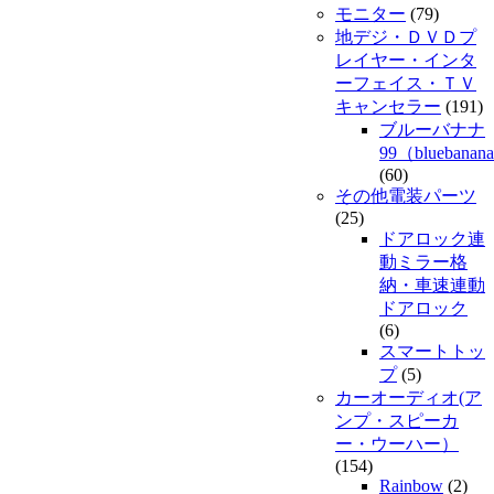
モニター
(79)
地デジ・ＤＶＤプ
レイヤー・インタ
ーフェイス・ＴＶ
キャンセラー
(191)
ブルーバナナ
99（bluebanan
(60)
その他電装パーツ
(25)
ドアロック連
動ミラー格
納・車速連動
ドアロック
(6)
スマートトッ
プ
(5)
カーオーディオ(ア
ンプ・スピーカ
ー・ウーハー）
(154)
Rainbow
(2)