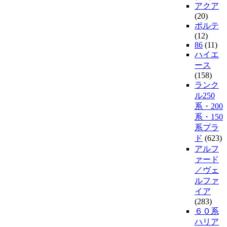
アクア
(20)
ポルテ
(12)
86
(11)
ハイエ
ース
(158)
ランク
ル250
系・200
系・150
系プラ
ド
(623)
アルフ
ァード
／ヴェ
ルファ
イア
(283)
６０系
ハリア