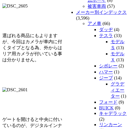
ムボーイ
(8)
被害車両
(57)
メーカー別インデックス
(3,596)
アメ車
(66)
ダッヂ
(4)
選ばれる商品にもよります
テスラ
(33)
が、今回はカメラが車内に付
モデル
くタイプとなる為、外からは
Ｓ
(13)
リア用カメラが付いている事
モデル
は分かりません。
Ｘ
(13)
シボレー
(2)
ハマー
(1)
ジープ
(14)
グラデ
ィエー
ター
(1)
フォード
(9)
BUICK
(0)
キャデラック
(2)
ゲートを開けると中央に付い
リンカーン
ているのが、デジタルインナ