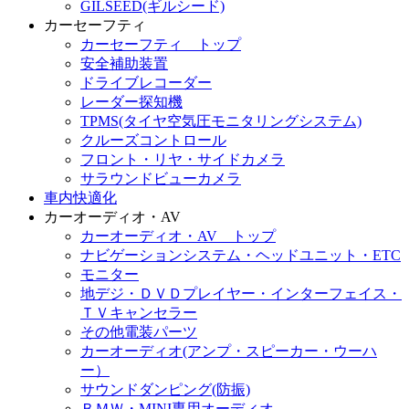
GILSEED(ギルシード)
カーセーフティ
カーセーフティ トップ
安全補助装置
ドライブレコーダー
レーダー探知機
TPMS(タイヤ空気圧モニタリングシステム)
クルーズコントロール
フロント・リヤ・サイドカメラ
サラウンドビューカメラ
車内快適化
カーオーディオ・AV
カーオーディオ・AV トップ
ナビゲーションシステム・ヘッドユニット・ETC
モニター
地デジ・ＤＶＤプレイヤー・インターフェイス・
ＴＶキャンセラー
その他電装パーツ
カーオーディオ(アンプ・スピーカー・ウーハ
ー）
サウンドダンピング(防振)
ＢＭＷ・MINI専用オーディオ