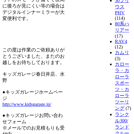
50プリ
に後ろが見にくい等の場合は
ウス
デジタルインナーミラーが大
PHV
(114)
変便利です。
80系ハ
リアー
(17)
RAV4
(12)
この度は作業のご依頼ありが
カムリ
とうございました、またのお
(3)
越しをお待ちしております。
カロー
ラ・カ
キッズガレージ春日井店、水
ローラ
野
スポー
ツ・カ
●キッズガレージホームペー
ローラ
ジ
ツーリ
http://www.kidsgarage.jp/
ング
(7)
ランク
●キッズガレージお問い合わ
ル300/
せフォーム
ランド
※メールでのお見積もりも受
クルー