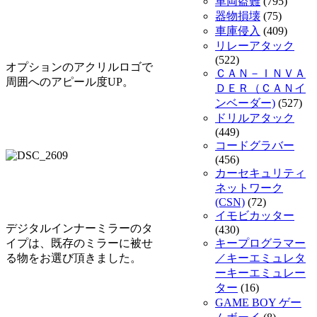
車両盗難
(795)
器物損壊
(75)
車庫侵入
(409)
リレーアタック
(522)
オプションのアクリルロゴで
ＣＡＮ－ＩＮＶＡ
周囲へのアピール度UP。
ＤＥＲ（ＣＡＮイ
ンベーダー)
(527)
ドリルアタック
(449)
コードグラバー
(456)
カーセキュリティ
ネットワーク
(CSN)
(72)
イモビカッター
デジタルインナーミラーのタ
(430)
イプは、既存のミラーに被せ
キープログラマー
る物をお選び頂きました。
／キーエミュレタ
ーキーエミュレー
ター
(16)
GAME BOY ゲー