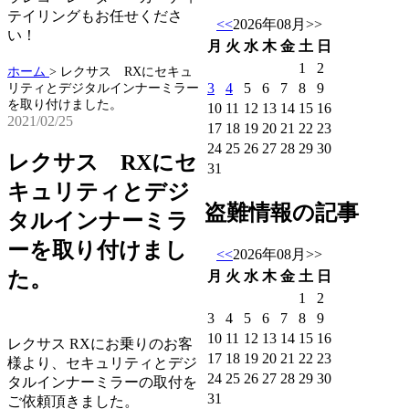
テイリングもお任せくださ
<<
2026年08月
>>
い！
月
火
水
木
金
土
日
1
2
ホーム
>
レクサス RXにセキュ
3
4
5
6
7
8
9
リティとデジタルインナーミラー
を取り付けました。
10
11
12
13
14
15
16
2021/02/25
17
18
19
20
21
22
23
24
25
26
27
28
29
30
レクサス RXにセ
31
キュリティとデジ
盗難情報の記事
タルインナーミラ
ーを取り付けまし
<<
2026年08月
>>
た。
月
火
水
木
金
土
日
1
2
3
4
5
6
7
8
9
10
11
12
13
14
15
16
レクサス RXにお乗りのお客
17
18
19
20
21
22
23
様より、セキュリティとデジ
24
25
26
27
28
29
30
タルインナーミラーの取付を
31
ご依頼頂きました。