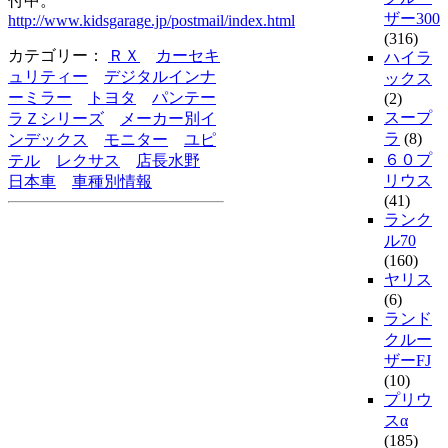
付中。
ザー300
http://www.kidsgarage.jp/postmail/index.html
(316)
カテゴリー：
ＲＸ
カーセキ
ハイラ
ュリティー
デジタルインナ
ックス
ーミラー
トヨタ
パンテー
(2)
スープ
ラＺシリーズ
メーカー別イ
ラ
(8)
ンデックス
モニター
ユピ
６０プ
テル
レクサス
店長水野
リウス
日本車
車種別情報
(41)
ランク
ル70
(160)
ヤリス
(6)
ランド
クルー
ザーFJ
(10)
プリウ
スα
(185)