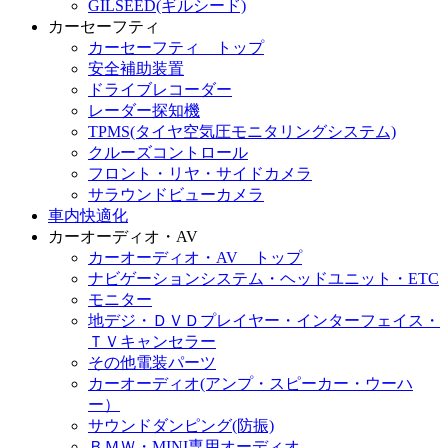
GILSEED(ギルシード)
カーセーフティ
カーセーフティ トップ
安全補助装置
ドライブレコーダー
レーダー探知機
TPMS(タイヤ空気圧モニタリングシステム)
クルーズコントロール
フロント・リヤ・サイドカメラ
サラウンドビューカメラ
車内快適化
カーオーディオ・AV
カーオーディオ・AV トップ
ナビゲーションシステム・ヘッドユニット・ETC
モニター
地デジ・ＤＶＤプレイヤー・インターフェイス・
ＴＶキャンセラー
その他電装パーツ
カーオーディオ(アンプ・スピーカー・ウーハ
ー）
サウンドダンピング(防振)
ＢＭＷ・MINI専用オーディオ