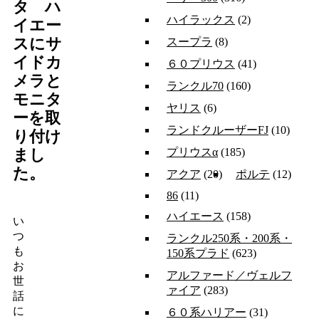
タ ハ
ハイラックス
(2)
イエー
スにサ
スープラ
(8)
イドカ
６０プリウス
(41)
メラと
ランクル70
(160)
モニタ
ヤリス
(6)
ーを取
ランドクルーザーFJ
(10)
り付け
プリウスα
(185)
まし
た。
アクア
(20)
ポルテ
(12)
86
(11)
ハイエース
(158)
い
つ
ランクル250系・200系・
も
150系プラド
(623)
お
アルファード／ヴェルフ
世
ァイア
(283)
話
に
６０系ハリアー
(31)