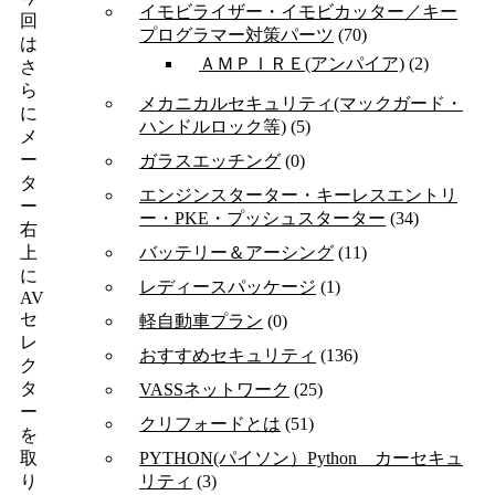
イモビライザー・イモビカッター／キー
回
プログラマー対策パーツ
(70)
は
ＡＭＰＩＲＥ(アンパイア)
(2)
さ
ら
メカニカルセキュリティ(マックガード・
に
ハンドルロック等)
(5)
メ
ー
ガラスエッチング
(0)
タ
エンジンスターター・キーレスエントリ
ー
ー・PKE・プッシュスターター
(34)
右
バッテリー＆アーシング
(11)
上
に
レディースパッケージ
(1)
AV
セ
軽自動車プラン
(0)
レ
おすすめセキュリティ
(136)
ク
タ
VASSネットワーク
(25)
ー
クリフォードとは
(51)
を
PYTHON(パイソン）Python カーセキュ
取
リティ
(3)
り