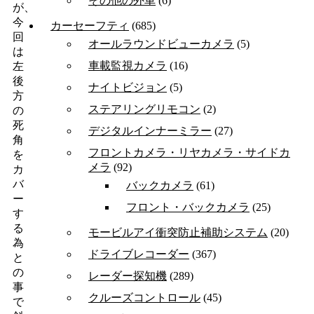
その他の外車
(6)
が、
今
カーセーフティ
(685)
回
オールラウンドビューカメラ
(5)
は
車載監視カメラ
(16)
左
後
ナイトビジョン
(5)
方
ステアリングリモコン
(2)
の
死
デジタルインナーミラー
(27)
角
フロントカメラ・リヤカメラ・サイドカ
を
メラ
(92)
カ
バ
バックカメラ
(61)
ー
フロント・バックカメラ
(25)
す
る
モービルアイ衝突防止補助システム
(20)
為
ドライブレコーダー
(367)
と
の
レーダー探知機
(289)
事
クルーズコントロール
(45)
で