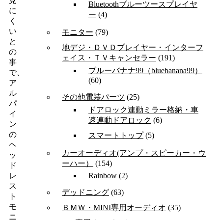
見
Bluetoothブルーツースプレイヤ
に
ー
(4)
く
い
モニター
(79)
と
地デジ・ＤＶＤプレイヤー・インターフ
の
ェイス・ＴＶキャンセラー
(191)
事
ブルーバナナ99（bluebanana99）
で、
(60)
ア
ル
その他電装パーツ
(25)
パ
ドアロック連動ミラー格納・車
イ
速連動ドアロック
(6)
ン
の
スマートトップ
(5)
ヘ
カーオーディオ(アンプ・スピーカー・ウ
ッ
ーハー）
(154)
ド
Rainbow
(2)
レ
ス
デッドニング
(63)
ト
モ
ＢＭＷ・MINI専用オーディオ
(35)
ニ