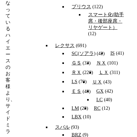
な
プリウス
(122)
っ
スマート化(助手
て
席・後部座席・
い
リヤゲート）
る
(12)
ハ
イ
レクサス
(691)
エ
IS
(41)
SC(ソアラ)
(42)
ー
ス
ＧＳ
(33)
ＮＸ
(101)
の
ＲＸ
(228)
ＬＸ
(311)
お
客
LS
(70)
ＵＸ
(43)
様
GX
(42)
ＥＳ
(48)
よ
り、
LC
(40)
サ
LM
(28)
RC
(12)
イ
LBX
(10)
ド
ミ
スバル
(93)
ラ
BRZ
(9)