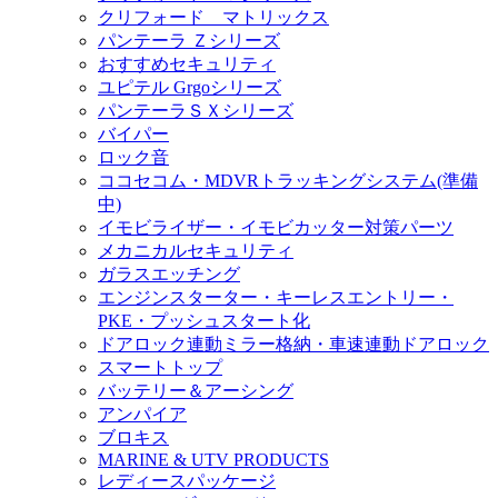
クリフォード マトリックス
パンテーラ Ｚシリーズ
おすすめセキュリティ
ユピテル Grgoシリーズ
パンテーラＳＸシリーズ
バイパー
ロック音
ココセコム・MDVRトラッキングシステム(準備
中)
イモビライザー・イモビカッター対策パーツ
メカニカルセキュリティ
ガラスエッチング
エンジンスターター・キーレスエントリー・
PKE・プッシュスタート化
ドアロック連動ミラー格納・車速連動ドアロック
スマートトップ
バッテリー＆アーシング
アンパイア
ブロキス
MARINE & UTV PRODUCTS
レディースパッケージ