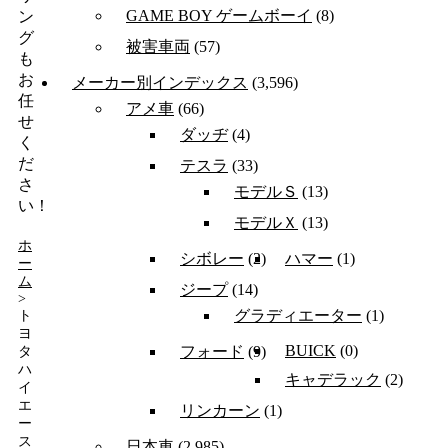
GAME BOY ゲームボーイ
(8)
ン
グ
被害車両
(57)
も
お
メーカー別インデックス
(3,596)
任
アメ車
(66)
せ
ダッヂ
(4)
く
だ
テスラ
(33)
さ
モデルＳ
(13)
い！
モデルＸ
(13)
ホ
シボレー
(2)
ハマー
(1)
ー
ム
ジープ
(14)
>
グラディエーター
(1)
ト
ヨ
BUICK
(0)
フォード
(9)
タ
ハ
キャデラック
(2)
イ
エ
リンカーン
(1)
ー
ス
日本車
(2,985)