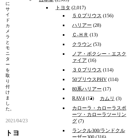
に
トヨタ
(2,017)
サ
イ
５０プリウス
(156)
ド
ハリアー
(28)
カ
メ
Ｃ-ＨＲ
(13)
ラ
と
クラウン
(53)
モ
ノア・ボクシー・エスク
ニ
タ
ァイア
(16)
ー
３０プリウス
(114)
を
取
50プリウスPHV
(114)
り
付
80系ハリアー
(17)
け
RAV4
(12)
ま
カムリ
(3)
し
カローラ・カローラスポ
た。
ーツ・カローラツーリン
2021/04/23
グ
(7)
ランクル300/ランドクル
トヨ
ーザー300
(316)