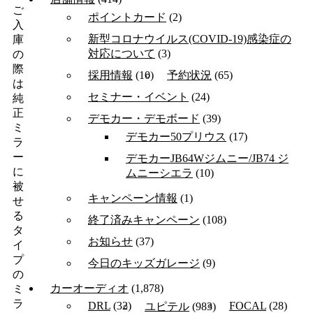
ご
ポイントカード
(2)
入
新型コロナウイルス(COVID-19)感染症の
庫
対応について
(3)
の
際
採用情報
(10)
予約状況
(65)
は
セミナー・イベント
(24)
純
正
デモカー・デモボード
(39)
ミ
デモカー50プリウス
(17)
ラ
ー
デモカーJB64Wジムニー/JB74 ジ
に
ムニーシエラ
(10)
被
キャンペーン情報
(1)
せ
る
終了済みキャンペーン
(108)
タ
お知らせ
(37)
イ
プ
今日のキッズガレージ
(9)
の
カーオーディオ
(1,878)
ミ
ラ
DRL
(32)
FOCAL
(28)
ユピテル
(983)