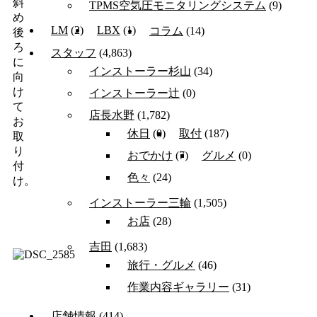
斜
TPMS空気圧モニタリングシステム
(9)
め
LM
(2)
LBX
(1)
コラム
(14)
後
ろ
スタッフ
(4,863)
に
インストーラー杉山
(34)
向
け
インストーラー辻
(0)
て
店長水野
(1,782)
お
休日
(0)
取付
(187)
取
り
おでかけ
(7)
グルメ
(0)
付
色々
(24)
け。
インストーラー三輪
(1,505)
お店
(28)
吉田
(1,683)
旅行・グルメ
(46)
作業内容ギャラリー
(31)
店舗情報
(414)