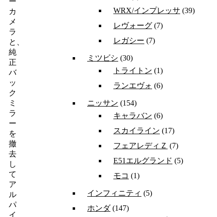
ー
WRX/インプレッサ
(39)
カ
メ
レヴォーグ
(7)
ラ
レガシー
(7)
と、
純
ミツビシ
(30)
正
トライトン
(1)
バ
ッ
ランエヴォ
(6)
ク
ニッサン
(154)
ミ
ラ
キャラバン
(6)
ー
スカイライン
(17)
を
撤
フェアレディＺ
(7)
去
E51エルグランド
(5)
し
て
モコ
(1)
ア
インフィニティ
(5)
ル
パ
ホンダ
(147)
イ