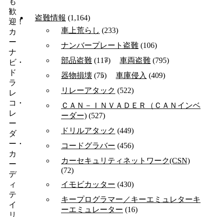
も
歓
盗難情報
(1,164)
迎！
車上荒らし
(233)
カ
ー
ナンバープレート盗難
(106)
ナ
部品盗難
(117)
車両盗難
(795)
ビ・
ド
器物損壊
(75)
車庫侵入
(409)
ラ
リレーアタック
(522)
レ
コ・
ＣＡＮ－ＩＮＶＡＤＥＲ（ＣＡＮインベ
レ
ーダー)
(527)
ー
ドリルアタック
(449)
ダ
ー・
コードグラバー
(456)
カ
カーセキュリティネットワーク(CSN)
ー
(72)
デ
イモビカッター
(430)
ィ
テ
キープログラマー／キーエミュレターキ
イ
ーエミュレーター
(16)
リ