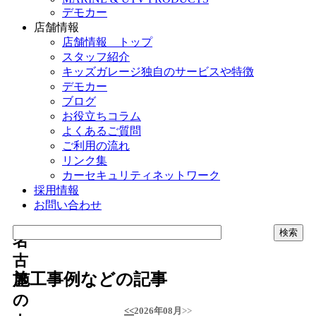
デモカー
店舗情報
店舗情報 トップ
スタッフ紹介
キッズガレージ独自のサービスや特徴
デモカー
ブログ
お役立ちコラム
よくあるご質問
ご利用の流れ
リンク集
カーセキュリティネットワーク
採用情報
お問い合わせ
名
古
施工事例などの記事
屋
の
<<
2026年08月
>>