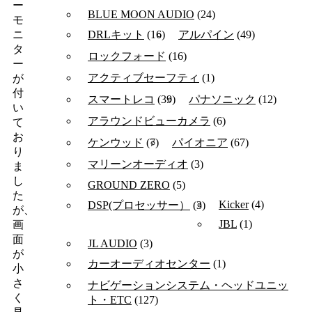
ー
BLUE MOON AUDIO
(24)
モ
DRLキット
(16)
アルパイン
(49)
ニ
タ
ロックフォード
(16)
ー
アクティブセーフティ
(1)
が
付
スマートレコ
(39)
パナソニック
(12)
い
アラウンドビューカメラ
(6)
て
お
ケンウッド
(7)
パイオニア
(67)
り
マリーンオーディオ
(3)
ま
し
GROUND ZERO
(5)
た
Kicker
(4)
DSP(プロセッサー）
(3)
が、
JBL
(1)
画
面
JL AUDIO
(3)
が
カーオーディオセンター
(1)
小
さ
ナビゲーションシステム・ヘッドユニッ
く
ト・ETC
(127)