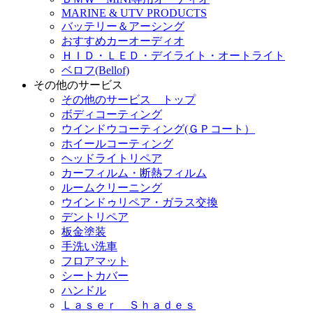
MARINE & UTV PRODUCTS
バッテリー＆アーシング
おすすめカーオーディオ
ＨＩＤ・ＬＥＤ・デイライト・オートライト
ベロフ(Bellof)
その他のサービス
その他のサービス トップ
ボディコーティング
ウインドウコーティング(ＧＰコート）
ホイールコーティング
ヘッドライトリペア
カーフィルム・断熱フィルム
ルームクリーニング
ウインドゥリペア・ガラス交換
デントリペア
板金塗装
手洗い洗車
フロアマット
シートカバー
ハンドル
Ｌａｓｅｒ Ｓｈａｄｅｓ