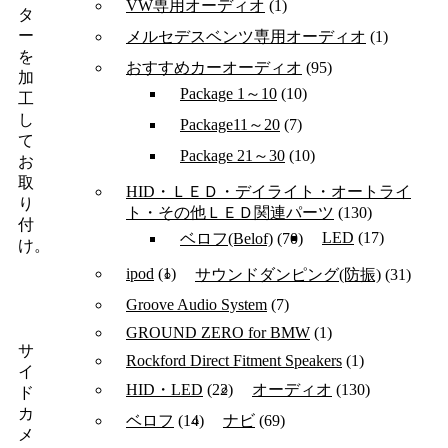
VW専用オーディオ
(1)
タ
ー
メルセデスベンツ専用オーディオ
(1)
を
おすすめカーオーディオ
(95)
加
Package 1～10
(10)
工
し
Package11～20
(7)
て
Package 21～30
(10)
お
取
HID・ＬＥＤ・デイライト・オートライ
り
ト・その他ＬＥＤ関連パーツ
(130)
付
LED
(17)
ベロフ(Belof)
(70)
け。
ipod
(1)
サウンドダンピング(防振)
(31)
Groove Audio System
(7)
GROUND ZERO for BMW
(1)
サ
Rockford Direct Fitment Speakers
(1)
イ
HID・LED
(22)
オーディオ
(130)
ド
カ
ベロフ
(14)
ナビ
(69)
メ