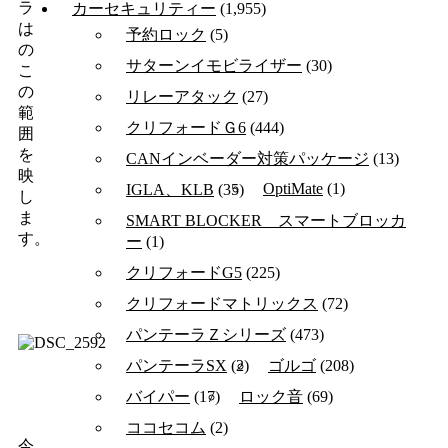
ラ
カーセキュリティー
(1,955)
は
予約ロック
(5)
の
サターンイモビライザー
(30)
こ
の
リレーアタック
(27)
範
クリフォードＧ6
(444)
囲
を
CANインベーダー対策パッケージ
(13)
映
OptiMate
(1)
IGLA、KLB
(35)
し
ま
SMART BLOCKER スマートブロッカ
す。
ー
(1)
クリフォードG5
(225)
クリフォードマトリックス
(72)
パンテーラＺシリーズ
(473)
パンテーラSX
(2)
ゴルゴ
(208)
バイパー
(17)
ロック音
(69)
ココセコム
(2)
今