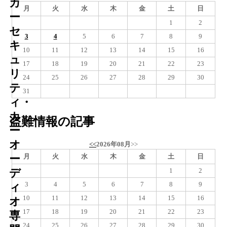
カ
月
火
水
木
金
土
日
ー
1
2
セ
3
4
5
6
7
8
9
キ
10
11
12
13
14
15
16
ュ
17
18
19
20
21
22
23
リ
24
25
26
27
28
29
30
テ
31
ィ・
カ
盗難情報の記事
ー
オ
<<
2026年08月
>>
月
火
水
木
金
土
日
ー
1
2
デ
3
4
5
6
7
8
9
ィ
10
11
12
13
14
15
16
オ
17
18
19
20
21
22
23
専
24
25
26
27
28
29
30