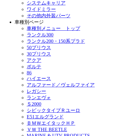
システムキャリア
ワイドミラー
その他内外装パーツ
車種別ページ
車種別メニュー トップ
ランクル300
ランクル200・150系プラド
50プリウス
30プリウス
アクア
ポルテ
86
ハイエース
アルファード／ヴェルファイア
レガシー
ランエヴォ
Ｓ2000
シビックタイプＲユーロ
E51エルグランド
ＢＭＷエイタックＨＰ
ＶＷ THE BEETLE
MARINE & UTV PRODUCTS