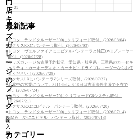
門
31
店
キ
最新記事
ッ
ズ
■
トヨタ ランドクルーザー300にクリフォード取付。(2026/08/04)
ガ
■
レクサスRXにパンテーラ取付。(2026/08/03)
■
トヨタ ヴェルファイアにユピテルパンテーラと純正DVDプレーヤー
レ
取付。(2026/07/28)
ー
■
キッズガレージ名古屋予約状況 愛知県・岐阜県・三重県のカーセキ
ュリティ・カーオーディオ・カーナビ・ドライブレコーダーならお任
ジ
せください！(2026/07/28)
の
■
レクサスLXにパンテーラZシリーズ取付。(2026/07/27)
■
お盆中の営業について。8月14日より19日は吉田海外出張で不在で
ブ
す。(2026/07/24)
■
トヨタ ランドクルーザー70にクリフォードG6システム取付。
ロ
(2026/07/21)
グ
■
レクサスRXにユピテル パンテーラ取付。(2026/07/20)
■
トヨタ ランドクルーザー300にクリフォード取付。(2026/07/14)
■
BMW X7にユピテル パンテーラ取付。(2026/07/13)
輸
入
カテゴリー
車