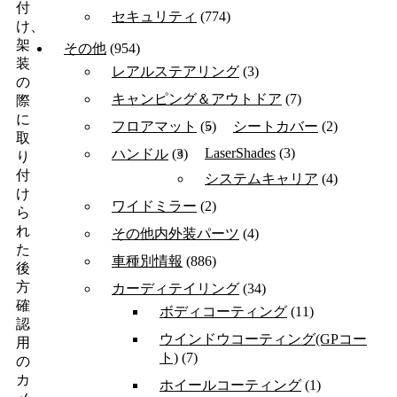
付
セキュリティ
(774)
け、
架
その他
(954)
装
レアルステアリング
(3)
の
キャンピング＆アウトドア
(7)
際
に
フロアマット
(5)
シートカバー
(2)
取
LaserShades
(3)
ハンドル
(3)
り
付
システムキャリア
(4)
け
ワイドミラー
(2)
ら
れ
その他内外装パーツ
(4)
た
車種別情報
(886)
後
方
カーディテイリング
(34)
確
ボディコーティング
(11)
認
ウインドウコーティング(GPコー
用
ト)
(7)
の
カ
ホイールコーティング
(1)