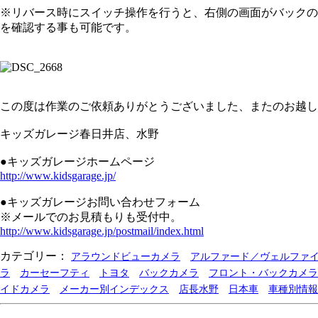
※リバース時にスイッチ操作を行うと、右側の画面がバックの
を確認する事も可能です。
この度は作業のご依頼ありがとうございました、またのお越し
キッズガレージ春日井店、水野
●キッズガレージホームページ
http://www.kidsgarage.jp/
●キッズガレージお問い合わせフォーム
※メールでのお見積もりも受付中。
http://www.kidsgarage.jp/postmail/index.html
カテゴリー：
アラウンドビューカメラ
アルファード／ヴェルファ
ラ
カーセーフティ
トヨタ
バックカメラ
フロント・バックカメラ
イドカメラ
メーカー別インデックス
店長水野
日本車
車種別情報