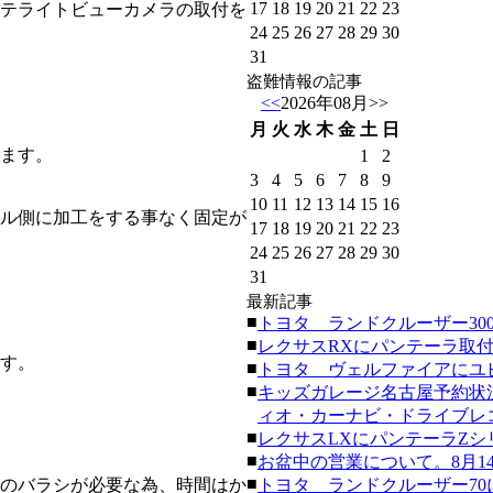
17
18
19
20
21
22
23
テライトビューカメラの取付を
24
25
26
27
28
29
30
31
盗難情報の記事
<<
2026年08月
>>
月
火
水
木
金
土
日
ます。
1
2
3
4
5
6
7
8
9
10
11
12
13
14
15
16
ル側に加工をする事なく固定が
17
18
19
20
21
22
23
24
25
26
27
28
29
30
31
最新記事
■
トヨタ ランドクルーザー300にク
■
レクサスRXにパンテーラ取付。(20
す。
■
トヨタ ヴェルファイアにユピテ
■
キッズガレージ名古屋予約状
ィオ・カーナビ・ドライブレコーダ
■
レクサスLXにパンテーラZシリーズ
■
お盆中の営業について。8月14日
■
のバラシが必要な為、時間はか
トヨタ ランドクルーザー70にク