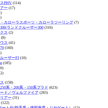
スPHV
(114)
リアー
(17)
)
)
・カローラスポーツ・カローラツーリング
(7)
300/ランドクルーザー300
(316)
クス
(2)
(8)
ウス
(41)
70
(160)
)
ルーザーFJ
(10)
α
(185)
0)
2)
ス
(158)
50系・200系・150系プラド
(623)
ード／ヴェルファイア
(283)
リアー
(31)
(122)
マート化(助手席・後部座席・リヤゲート）
(12)