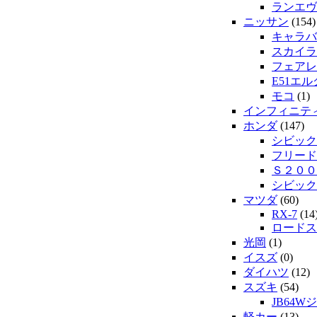
ランエヴ
ニッサン
(154)
キャラバ
スカイラ
フェアレ
E51エ
モコ
(1)
インフィニテ
ホンダ
(147)
シビック
フリード
Ｓ２００
シビック
マツダ
(60)
RX-7
(14
ロードス
光岡
(1)
イスズ
(0)
ダイハツ
(12)
スズキ
(54)
JB64W
軽カー
(13)