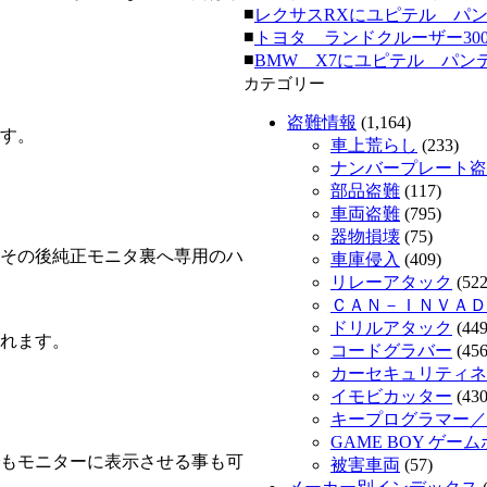
■
レクサスRXにユピテル パンテーラ
■
トヨタ ランドクルーザー300にク
■
BMW X7にユピテル パンテーラ
カテゴリー
盗難情報
(1,164)
す。
車上荒らし
(233)
ナンバープレート盗
部品盗難
(117)
車両盗難
(795)
器物損壊
(75)
その後純正モニタ裏へ専用のハ
車庫侵入
(409)
リレーアタック
(522
ＣＡＮ－ＩＮＶＡＤ
ドリルアタック
(449
れます。
コードグラバー
(456
カーセキュリティネッ
イモビカッター
(430
キープログラマー／
GAME BOY ゲー
もモニターに表示させる事も可
被害車両
(57)