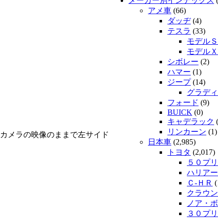
メーカー別インデックス
(
アメ車
(66)
ダッヂ
(4)
テスラ
(33)
モデルＳ
モデルＸ
シボレー
(2)
ハマー
(1)
ジープ
(14)
グラディ
フォード
(9)
BUICK
(0)
キャデラック
(
リンカーン
(1)
カメラの映像のままで左サイド
日本車
(2,985)
トヨタ
(2,017)
５０プリ
ハリアー
Ｃ-ＨＲ
(
クラウン
ノア・ボ
３０プリ