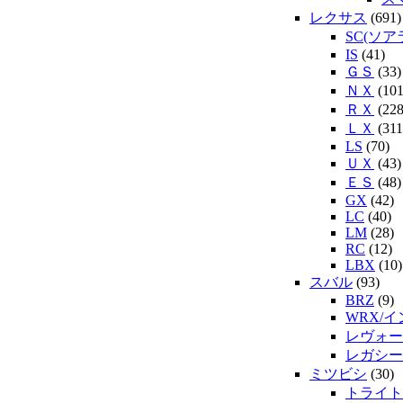
レクサス
(691)
SC(ソア
IS
(41)
ＧＳ
(33)
ＮＸ
(101
ＲＸ
(228
ＬＸ
(311
LS
(70)
ＵＸ
(43)
ＥＳ
(48)
GX
(42)
LC
(40)
LM
(28)
RC
(12)
LBX
(10)
スバル
(93)
BRZ
(9)
WRX/
レヴォー
レガシー
ミツビシ
(30)
トライト