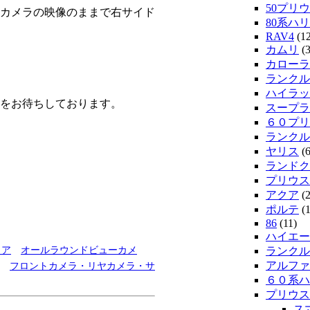
50プリウ
カメラの映像のままで右サイド
80系ハ
RAV4
(12
カムリ
(3
カローラ
ランクル
ハイラッ
をお待ちしております。
スープラ
６０プリ
ランクル
ヤリス
(6
ランドク
プリウス
アクア
(2
ポルテ
(1
86
(11)
ハイエー
イア
オールラウンドビューカメ
ランクル2
アルファ
フロントカメラ・リヤカメラ・サ
６０系ハ
プリウス
ス