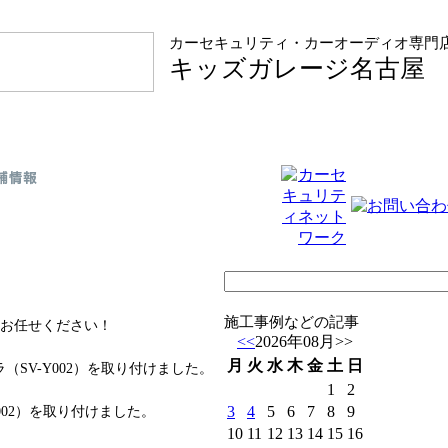
カーセキュリティ・カーオーディオ専門
キッズガレージ名古屋
施工事例などの記事
お任せください！
<<
2026年08月
>>
月
火
水
木
金
土
日
SV-Y002）を取り付けました。
1
2
3
4
5
6
7
8
9
002）を取り付けました。
10
11
12
13
14
15
16