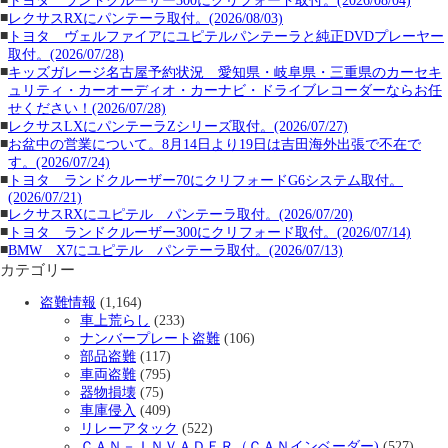
トヨタ ランドクルーザー300にクリフォード取付。(2026/08/04)
■
レクサスRXにパンテーラ取付。(2026/08/03)
■
トヨタ ヴェルファイアにユピテルパンテーラと純正DVDプレーヤー
取付。(2026/07/28)
■
キッズガレージ名古屋予約状況 愛知県・岐阜県・三重県のカーセキ
ュリティ・カーオーディオ・カーナビ・ドライブレコーダーならお任
せください！(2026/07/28)
■
レクサスLXにパンテーラZシリーズ取付。(2026/07/27)
■
お盆中の営業について。8月14日より19日は吉田海外出張で不在で
す。(2026/07/24)
■
トヨタ ランドクルーザー70にクリフォードG6システム取付。
(2026/07/21)
■
レクサスRXにユピテル パンテーラ取付。(2026/07/20)
■
トヨタ ランドクルーザー300にクリフォード取付。(2026/07/14)
■
BMW X7にユピテル パンテーラ取付。(2026/07/13)
カテゴリー
盗難情報
(1,164)
車上荒らし
(233)
ナンバープレート盗難
(106)
部品盗難
(117)
車両盗難
(795)
器物損壊
(75)
車庫侵入
(409)
リレーアタック
(522)
ＣＡＮ－ＩＮＶＡＤＥＲ（ＣＡＮインベーダー)
(527)