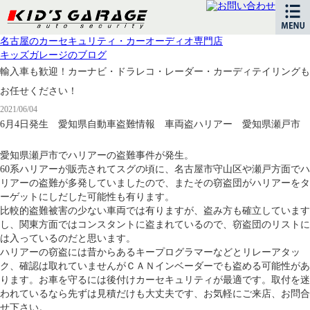
名古屋のカーセキュリティ・カーオーディオ専門店
キッズガレージのブログ
輸入車も歓迎！カーナビ・ドラレコ・レーダー・カーディテイリングも
お任せください！
2021/06/04
6月4日発生 愛知県自動車盗難情報 車両盗ハリアー 愛知県瀬戸市
愛知県瀬戸市でハリアーの盗難事件が発生。
60系ハリアーが販売されてスグの頃に、名古屋市守山区や瀬戸方面でハ
リアーの盗難が多発していましたので、またその窃盗団がハリアーをタ
ーゲットにしだした可能性も有ります。
比較的盗難被害の少ない車両では有りますが、盗み方も確立しています
し、関東方面ではコンスタントに盗まれているので、窃盗団のリストに
は入っているのだと思います。
ハリアーの窃盗には昔からあるキープログラマーなどとリレーアタッ
ク、確認は取れていませんがＣＡＮインベーダーでも盗める可能性があ
ります。お車を守るには後付けカーセキュリティが最適です。取付を迷
われているなら先ずは見積だけも大丈夫です、お気軽にご来店、お問合
せ下さい。