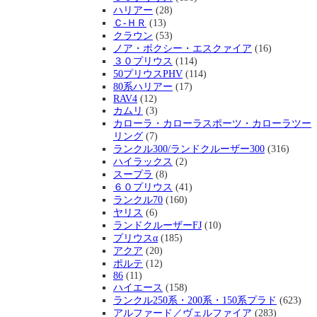
ハリアー
(28)
Ｃ-ＨＲ
(13)
クラウン
(53)
ノア・ボクシー・エスクァイア
(16)
３０プリウス
(114)
50プリウスPHV
(114)
80系ハリアー
(17)
RAV4
(12)
カムリ
(3)
カローラ・カローラスポーツ・カローラツー
リング
(7)
ランクル300/ランドクルーザー300
(316)
ハイラックス
(2)
スープラ
(8)
６０プリウス
(41)
ランクル70
(160)
ヤリス
(6)
ランドクルーザーFJ
(10)
プリウスα
(185)
アクア
(20)
ポルテ
(12)
86
(11)
ハイエース
(158)
ランクル250系・200系・150系プラド
(623)
アルファード／ヴェルファイア
(283)