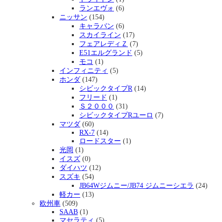
ランエヴォ
(6)
ニッサン
(154)
キャラバン
(6)
スカイライン
(17)
フェアレディＺ
(7)
E51エルグランド
(5)
モコ
(1)
インフィニティ
(5)
ホンダ
(147)
シビックタイプR
(14)
フリード
(1)
Ｓ２０００
(31)
シビックタイプRユーロ
(7)
マツダ
(60)
RX-7
(14)
ロードスター
(1)
光岡
(1)
イスズ
(0)
ダイハツ
(12)
スズキ
(54)
JB64Wジムニー/JB74 ジムニーシエラ
(24)
軽カー
(13)
欧州車
(509)
SAAB
(1)
マセラティ
(5)