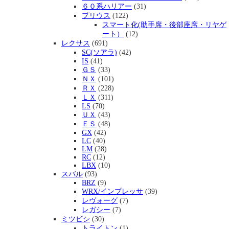
６０系ハリアー
(31)
プリウス
(122)
スマート化(助手席・後部座席・リヤゲ
ート）
(12)
レクサス
(691)
SC(ソアラ)
(42)
IS
(41)
ＧＳ
(33)
ＮＸ
(101)
ＲＸ
(228)
ＬＸ
(311)
LS
(70)
ＵＸ
(43)
ＥＳ
(48)
GX
(42)
LC
(40)
LM
(28)
RC
(12)
LBX
(10)
スバル
(93)
BRZ
(9)
WRX/インプレッサ
(39)
レヴォーグ
(7)
レガシー
(7)
ミツビシ
(30)
トライトン
(1)