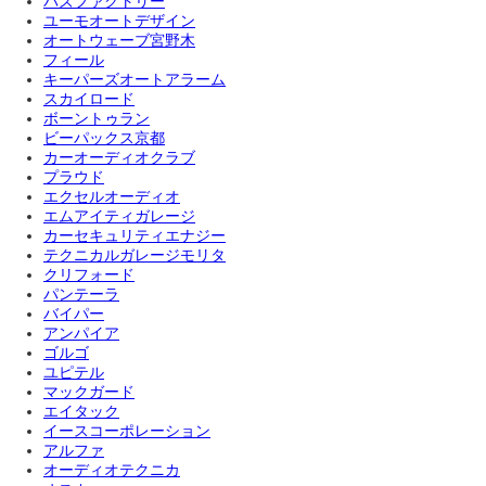
バズファクトリー
ユーモオートデザイン
オートウェーブ宮野木
フィール
キーパーズオートアラーム
スカイロード
ボーントゥラン
ビーパックス京都
カーオーディオクラブ
プラウド
エクセルオーディオ
エムアイティガレージ
カーセキュリティエナジー
テクニカルガレージモリタ
クリフォード
パンテーラ
バイパー
アンパイア
ゴルゴ
ユピテル
マックガード
エイタック
イースコーポレーション
アルファ
オーディオテクニカ