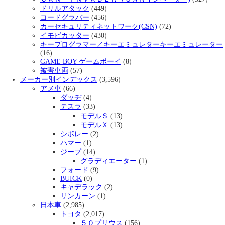
ドリルアタック
(449)
コードグラバー
(456)
カーセキュリティネットワーク(CSN)
(72)
イモビカッター
(430)
キープログラマー／キーエミュレターキーエミュレーター
(16)
GAME BOY ゲームボーイ
(8)
被害車両
(57)
メーカー別インデックス
(3,596)
アメ車
(66)
ダッヂ
(4)
テスラ
(33)
モデルＳ
(13)
モデルＸ
(13)
シボレー
(2)
ハマー
(1)
ジープ
(14)
グラディエーター
(1)
フォード
(9)
BUICK
(0)
キャデラック
(2)
リンカーン
(1)
日本車
(2,985)
トヨタ
(2,017)
５０プリウス
(156)