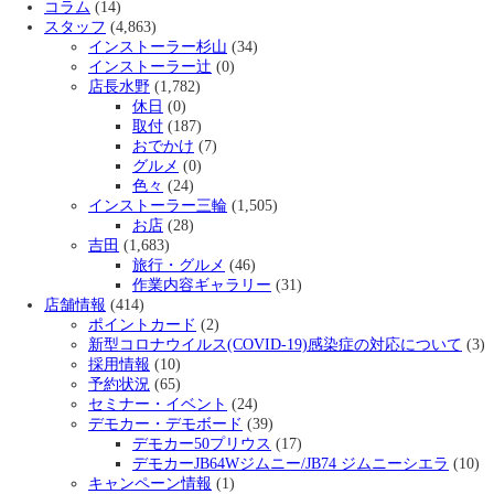
コラム
(14)
スタッフ
(4,863)
インストーラー杉山
(34)
インストーラー辻
(0)
店長水野
(1,782)
休日
(0)
取付
(187)
おでかけ
(7)
グルメ
(0)
色々
(24)
インストーラー三輪
(1,505)
お店
(28)
吉田
(1,683)
旅行・グルメ
(46)
作業内容ギャラリー
(31)
店舗情報
(414)
ポイントカード
(2)
新型コロナウイルス(COVID-19)感染症の対応について
(3)
採用情報
(10)
予約状況
(65)
セミナー・イベント
(24)
デモカー・デモボード
(39)
デモカー50プリウス
(17)
デモカーJB64Wジムニー/JB74 ジムニーシエラ
(10)
キャンペーン情報
(1)