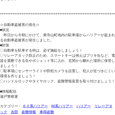
****************************************************************
☆自動車盗被害の発生☆
■状況
昨日から今朝にかけて、東寺山町地内の駐車場からハリアーが盗まれ
る自動車盗被害が発生しました。
■対策
〇自動車を駐車する時は、必ず施錠をしましょう！
〇リレーアタック防止のため、スマートキーは例えばブリキ缶など、電
波を遮断できる缶やポシェット等に入れ、玄関から離れた場所に保管し
ましょう！
〇駐車場にセンサーライトや防犯カメラを設置し、犯人が近づきにくい
環境を作りましょう！
〇ハンドルロックやタイヤロック、盗難警報装置を取り付けましょう！
■情報配信
瀬戸警察署
カテゴリー：
６０系ハリアー
80系ハリアー
ハリアー
リレーアタ
ック
吉田
盗難情報
車両盗難