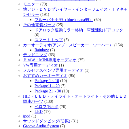
モニター
(79)
地デジ・ＤＶＤプレイヤー・インターフェイス・ＴＶキャ
ンセラー
(191)
ブルーバナナ99（bluebanana99）
(60)
その他電装パーツ
(25)
ドアロック連動ミラー格納・車速連動ドアロック
(6)
スマートトップ
(5)
カーオーディオ(アンプ・スピーカー・ウーハー）
(154)
Rainbow
(2)
デッドニング
(63)
ＢＭＷ・MINI専用オーディオ
(35)
VW専用オーディオ
(1)
メルセデスベンツ専用オーディオ
(1)
おすすめカーオーディオ
(95)
Package 1～10
(10)
Package11～20
(7)
Package 21～30
(10)
HID・ＬＥＤ・デイライト・オートライト・その他ＬＥＤ
関連パーツ
(130)
ベロフ(Belof)
(70)
LED
(17)
ipod
(1)
サウンドダンピング(防振)
(31)
Groove Audio System
(7)