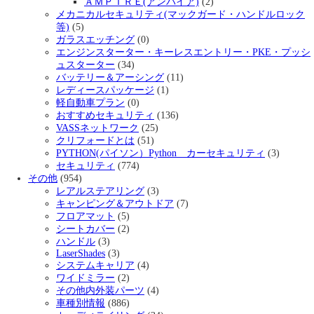
ＡＭＰＩＲＥ(アンパイア)
(2)
メカニカルセキュリティ(マックガード・ハンドルロック
等)
(5)
ガラスエッチング
(0)
エンジンスターター・キーレスエントリー・PKE・プッシ
ュスターター
(34)
バッテリー＆アーシング
(11)
レディースパッケージ
(1)
軽自動車プラン
(0)
おすすめセキュリティ
(136)
VASSネットワーク
(25)
クリフォードとは
(51)
PYTHON(パイソン）Python カーセキュリティ
(3)
セキュリティ
(774)
その他
(954)
レアルステアリング
(3)
キャンピング＆アウトドア
(7)
フロアマット
(5)
シートカバー
(2)
ハンドル
(3)
LaserShades
(3)
システムキャリア
(4)
ワイドミラー
(2)
その他内外装パーツ
(4)
車種別情報
(886)