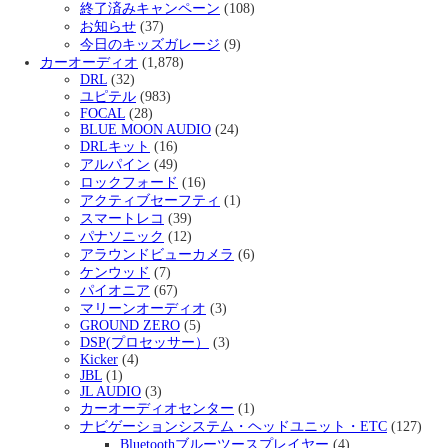
終了済みキャンペーン
(108)
お知らせ
(37)
今日のキッズガレージ
(9)
カーオーディオ
(1,878)
DRL
(32)
ユピテル
(983)
FOCAL
(28)
BLUE MOON AUDIO
(24)
DRLキット
(16)
アルパイン
(49)
ロックフォード
(16)
アクティブセーフティ
(1)
スマートレコ
(39)
パナソニック
(12)
アラウンドビューカメラ
(6)
ケンウッド
(7)
パイオニア
(67)
マリーンオーディオ
(3)
GROUND ZERO
(5)
DSP(プロセッサー）
(3)
Kicker
(4)
JBL
(1)
JL AUDIO
(3)
カーオーディオセンター
(1)
ナビゲーションシステム・ヘッドユニット・ETC
(127)
Bluetoothブルーツースプレイヤー
(4)