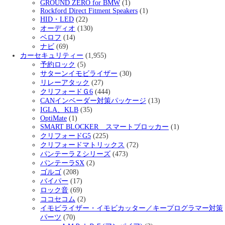
GROUND ZERO for BMW
(1)
Rockford Direct Fitment Speakers
(1)
HID・LED
(22)
オーディオ
(130)
ベロフ
(14)
ナビ
(69)
カーセキュリティー
(1,955)
予約ロック
(5)
サターンイモビライザー
(30)
リレーアタック
(27)
クリフォードＧ6
(444)
CANインベーダー対策パッケージ
(13)
IGLA、KLB
(35)
OptiMate
(1)
SMART BLOCKER スマートブロッカー
(1)
クリフォードG5
(225)
クリフォードマトリックス
(72)
パンテーラＺシリーズ
(473)
パンテーラSX
(2)
ゴルゴ
(208)
バイパー
(17)
ロック音
(69)
ココセコム
(2)
イモビライザー・イモビカッター／キープログラマー対策
パーツ
(70)