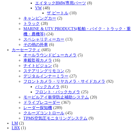
エイタックBMW専用パーツ
(8)
VW
(48)
ザ ビートル
(10)
キャンピングカー
(2)
トラック
(28)
MARINE & UTV PRODUCTS(船舶・バイク・トラック・重
機・農機等)
(24)
スペシャリティーカー
(13)
その他の外車
(6)
カーセーフティ
(685)
オールラウンドビューカメラ
(5)
車載監視カメラ
(16)
ナイトビジョン
(5)
ステアリングリモコン
(2)
デジタルインナーミラー
(27)
フロントカメラ・リヤカメラ・サイドカメラ
(92)
バックカメラ
(61)
フロント・バックカメラ
(25)
モービルアイ衝突防止補助システム
(20)
ドライブレコーダー
(367)
レーダー探知機
(289)
クルーズコントロール
(45)
TPMS空気圧モニタリングシステム
(9)
LM
(2)
LBX
(1)