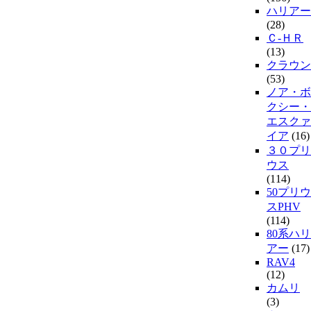
ハリアー
(28)
Ｃ-ＨＲ
(13)
クラウン
(53)
ノア・ボ
クシー・
エスクァ
イア
(16)
３０プリ
ウス
(114)
50プリウ
スPHV
(114)
80系ハリ
アー
(17)
RAV4
(12)
カムリ
(3)