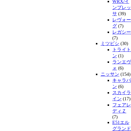
WRX/イ
ンプレッ
サ
(39)
レヴォー
グ
(7)
レガシー
(7)
ミツビシ
(30)
トライト
ン
(1)
ランエヴ
ォ
(6)
ニッサン
(154)
キャラバ
ン
(6)
スカイラ
イン
(17)
フェアレ
ディＺ
(7)
E51エル
グランド