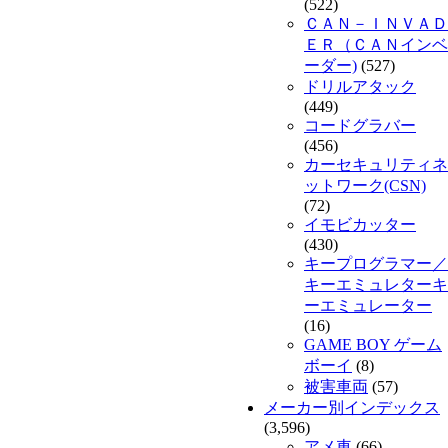
(522)
ＣＡＮ－ＩＮＶＡＤ
ＥＲ（ＣＡＮインベ
ーダー)
(527)
ドリルアタック
(449)
コードグラバー
(456)
カーセキュリティネ
ットワーク(CSN)
(72)
イモビカッター
(430)
キープログラマー／
キーエミュレターキ
ーエミュレーター
(16)
GAME BOY ゲーム
ボーイ
(8)
被害車両
(57)
メーカー別インデックス
(3,596)
アメ車
(66)