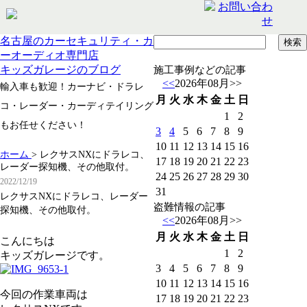
名古屋のカーセキュリティ・カ
ーオーディオ専門店
キッズガレージのブログ
施工事例などの記事
<<
2026年08月
>>
輸入車も歓迎！カーナビ・ドラレ
月
火
水
木
金
土
日
コ・レーダー・カーディテイリング
1
2
もお任せください！
3
4
5
6
7
8
9
10
11
12
13
14
15
16
ホーム
>
レクサスNXにドラレコ、
17
18
19
20
21
22
23
レーダー探知機、その他取付。
24
25
26
27
28
29
30
2022/12/19
31
レクサスNXにドラレコ、レーダー
盗難情報の記事
探知機、その他取付。
<<
2026年08月
>>
月
火
水
木
金
土
日
こんにちは
1
2
キッズガレージです。
3
4
5
6
7
8
9
10
11
12
13
14
15
16
今回の作業車両は
17
18
19
20
21
22
23