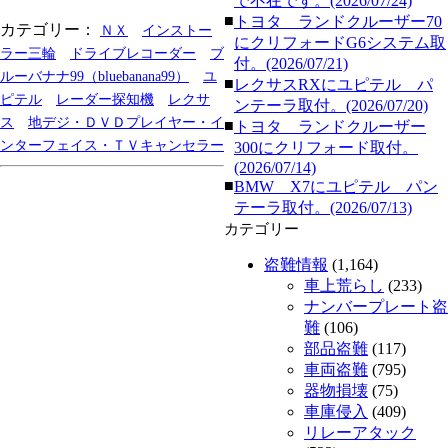
で不在です。(2026/07/24)
■
トヨタ ランドクルーザー70
カテゴリー：
ＮＸ
インストー
にクリフォードG6システム取
ラー三輪
ドライブレコーダー
ブ
付。(2026/07/21)
ルーバナナ99（bluebanana99）
ユ
■
レクサスRXにユピテル パ
ピテル
レーダー探知機
レクサ
ンテーラ取付。(2026/07/20)
ス
地デジ・ＤＶＤプレイヤー・イ
■
トヨタ ランドクルーザー
ンターフェイス・ＴＶキャンセラー
300にクリフォード取付。
(2026/07/14)
■
BMW X7にユピテル パン
テーラ取付。(2026/07/13)
カテゴリー
盗難情報
(1,164)
車上荒らし
(233)
ナンバープレート盗
難
(106)
部品盗難
(117)
車両盗難
(795)
器物損壊
(75)
車庫侵入
(409)
リレーアタック