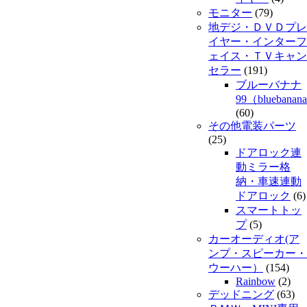
モニター
(79)
地デジ・ＤＶＤプレ
イヤー・インターフ
ェイス・ＴＶキャン
セラー
(191)
ブルーバナナ
99（bluebanan
(60)
その他電装パーツ
(25)
ドアロック連
動ミラー格
納・車速連動
ドアロック
(6)
スマートトッ
プ
(5)
カーオーディオ(ア
ンプ・スピーカー・
ウーハー）
(154)
Rainbow
(2)
デッドニング
(63)