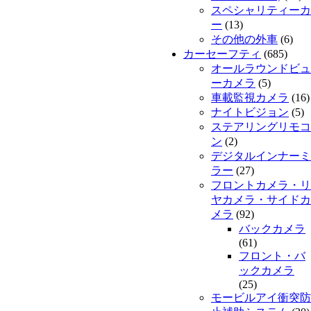
スペシャリティーカ
ー
(13)
その他の外車
(6)
カーセーフティ
(685)
オールラウンドビュ
ーカメラ
(5)
車載監視カメラ
(16)
ナイトビジョン
(5)
ステアリングリモコ
ン
(2)
デジタルインナーミ
ラー
(27)
フロントカメラ・リ
ヤカメラ・サイドカ
メラ
(92)
バックカメラ
(61)
フロント・バ
ックカメラ
(25)
モービルアイ衝突防