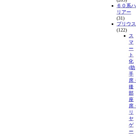
６０系ハ
リアー
(31)
プリウス
(122)
ス
マ
ー
ト
化
(助
手
席
後
部
座
席
リ
ヤ
ゲ
ー