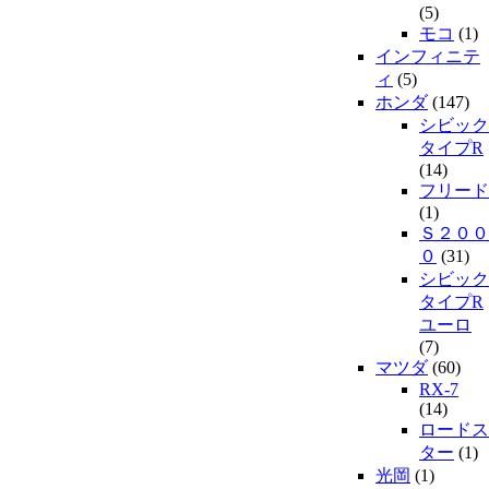
(5)
モコ
(1)
インフィニテ
ィ
(5)
ホンダ
(147)
シビック
タイプR
(14)
フリード
(1)
Ｓ２００
０
(31)
シビック
タイプR
ユーロ
(7)
マツダ
(60)
RX-7
(14)
ロードス
ター
(1)
光岡
(1)