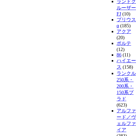
ランドク
ルーザー
FJ
(10)
プリウス
α
(185)
アクア
(20)
ポルテ
(12)
86
(11)
ハイエー
ス
(158)
ランクル
250系・
200系・
150系プ
ラド
(623)
アルファ
ード／ヴ
ェルファ
イア
(283)