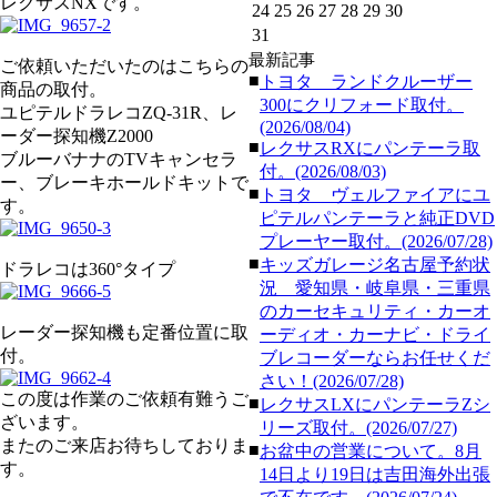
レクサスNXです。
24
25
26
27
28
29
30
31
最新記事
ご依頼いただいたのはこちらの
■
トヨタ ランドクルーザー
商品の取付。
300にクリフォード取付。
ユピテルドラレコZQ-31R、レ
(2026/08/04)
ーダー探知機Z2000
■
レクサスRXにパンテーラ取
ブルーバナナのTVキャンセラ
付。(2026/08/03)
ー、ブレーキホールドキットで
■
トヨタ ヴェルファイアにユ
す。
ピテルパンテーラと純正DVD
プレーヤー取付。(2026/07/28)
■
キッズガレージ名古屋予約状
ドラレコは360°タイプ
況 愛知県・岐阜県・三重県
のカーセキュリティ・カーオ
レーダー探知機も定番位置に取
ーディオ・カーナビ・ドライ
付。
ブレコーダーならお任せくだ
さい！(2026/07/28)
この度は作業のご依頼有難うご
■
レクサスLXにパンテーラZシ
ざいます。
リーズ取付。(2026/07/27)
またのご来店お待ちしておりま
■
お盆中の営業について。8月
す。
14日より19日は吉田海外出張