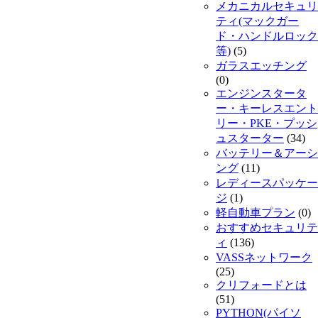
メカニカルセキュリ
ティ(マックガー
ド・ハンドルロック
等)
(5)
ガラスエッチング
(0)
エンジンスタータ
ー・キーレスエント
リー・PKE・プッシ
ュスターター
(34)
バッテリー＆アーシ
ング
(11)
レディースパッケー
ジ
(1)
軽自動車プラン
(0)
おすすめセキュリテ
ィ
(136)
VASSネットワーク
(25)
クリフォードとは
(51)
PYTHON(パイソ